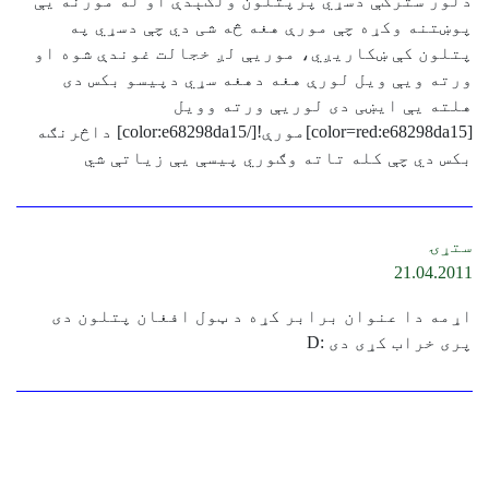
دلور سترګې دسړي پرپتلون ولګېدې او له مورنه يې
پوښتنه وکړه چې مورې هغه څه شی دي چې دسړي په
پتلون کې ښکاریږي، موریې لږ خجالت غوندې شوه او
ورته ویې ویل لورې هغه دهغه سړي دپیسو بکس دی
هلته یې ایښی دی لوریې ورته وویل
[color=red:e68298da15]مورې![/color:e68298da15] داڅرنګه
بکس دي چې کله تاته وګوري پیسې یې زیاتې شي
ستړۍ
21.04.2011
اړمه دا عنوان برابر کړه د ټول افغان پتلون دی
پری خراب کړی دی :D