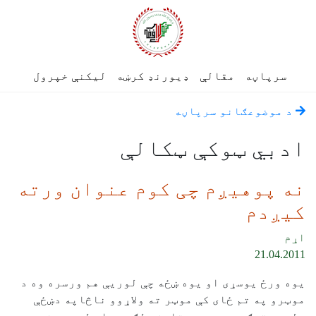
سرپاڼه
مقالې
ډیورنډ کرښه
لیکنې خپرول
د موضوعګانو سرپاڼه
ادبي ټوکې ټکالې
نه پوهيږم چی کوم عنوان ورته
کيږدم
اړم
21.04.2011
یوه ورځ یوسړی او یوه ښځه چې لوریې هم ورسره وه د
موټرو په تم ځای کې موټر ته ولاړوو ناڅاپه دښځې