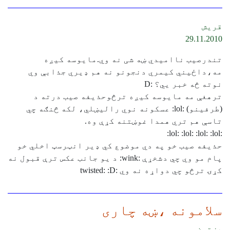
قريش
29.11.2010
تندرصیب ناامیدي ښه شی نه وي.مایوسه کيږه
مه،داځیني کیمري دنجونو نه هم ډیري جذابې وي
نوته څه خبر يي؟ :D
ترهغې مه مایوسه کیږه ترڅوحذیفه صیب درته د
(طرفینو) :lol: عسکونه نوي رالیښلي، لکه څنګه چي
تاسې هم تري همدا غوښتنه کړې وه.
:lol: :lol: :lol: :lol:
حذیفه صیب خو په دي موضوع کي ډیر انټرسټ اخلي خو
پام مو وي چي دشخړې :wink: د یو جانب عکس ترې قبول نه
کړۍ ترڅو چي دواړه نه وي :twisted: :D
سلامونه ،ښه چاری
پښتون.