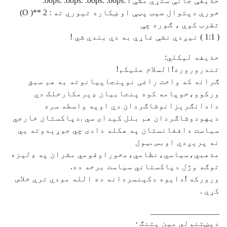
حذيفې جانې ستړې مشې ! :oops: :oops: :oops: :oops:
خورې دپتوال صيب پټې او ښکاره تيوري ته : 2 **( O)
تقرب کوې ، ګوره چې
( 1:1 ) نيږدې نشې غاړې به دې بندې شي !
حذيفه ليکلي:
تندروروره!السلام عليکم!
ګرانه که واخت راغی نوپنجاپيانوته به هم سبق
ورکوو،خوپامه کوه پنجابيان ډېرمکارخلک دي
دادانګرېزانوشاګردان دي اوپه واسطه سره
ديهودوشاګردان هم بلل کېدای سي .دپاکستان خارجي
سياست دافغانستان په هکله دادی چي جوړېدوته يي
نه پرېږدي اوبس .ټول
مذهبي،سياسي،نظامي،مخوراوقومي مشران په ډليزه
توګه وژل دپاکستاني سياست برخه ده.
ورورکه !دايوه دکېنسردانه ده الله مودي ترې خلاص
کړي .
_________________
دپښتنولي مین پتنګ٠