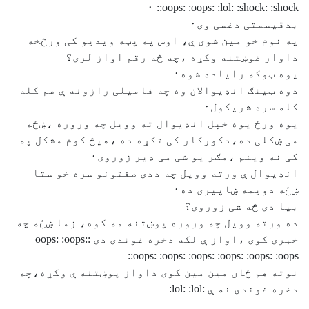
:oops: :oops: :lol: :shock: :shock: ٠
بدقیسمتی دغسی وی٠
په نوم خو مین شوی ې، اوس په پټه ویدیو کی ورڅخه
داواز غوښتنه وکړه ،چه څه رقم اواز لری؟
یوه ټوکه رایاده شوه٠
دوه ټینګ انډیوالان وه چه فامیلی رازونه ې هم کله
کله سره شریکول٠
یوه ورځ یوه خپل انډیوال ته وویل چه وروره ،ښځه
می ښکلی ده،دکورکار کی تکړه ده ،هیڅ کوم مشکل په
کی نه وینم ،مګر یو شی می ډیر زوروی٠
انډیوال ې ورته وویل چه ددی صفتونو سره خو ستا
ښځه دویمه ښاپیری ده٠
بیا دی څه شی زوروی؟
ده ورته وویل چه وروره پوښتنه مه کوه، زما ښځه چه
خبری کوی ،اواز ې لکه دخره غوندی دی :oops: :oops:
:oops: :oops: :oops: :oops: :oops: :oops:
نوته هم ځان مین مین کوی داواز پوښتنه ې وکړه،چه
دخره غوندی نه ې :lol: :lol: