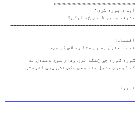
,,,,,,,,,,,,,,,,,,,,,,,,,,,,,,,,,,,,,,,,,,,,,,,,,,,,,,,,,,,,,,,,,
اوس ې پوره کړی٠
حذیفه ورور لاندی څه لیکی؟
--------------------------------------------------------------------------------
اقتباس:
خو دا هنډل به یی ستا په لاس کی وی.
ګوره ګوره چې څنګه ترې وډار شوې دهنډل نه
که لومړی هنډل ونه وهي عکس نشې پرې اخیستې
_________________
تربیا