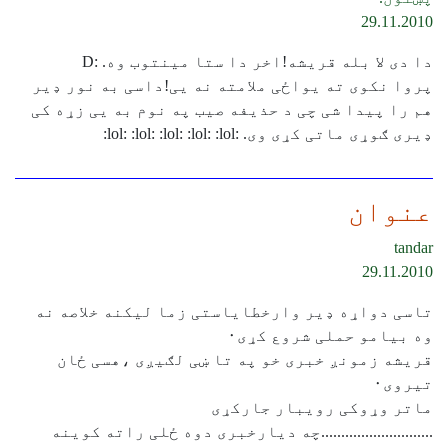
29.11.2010
دا دی لا بله قریشه!اخر دا ستا مینتوب وه. :D
پروا نکوی ته یواځی ملامته نه یی!داسی به نور ډیر
هم را پیدا شی چی د حذیفه صیب په نوم به یی زړه کی
ډیری ګوړی ماتی کړی وی. :lol: :lol: :lol: :lol: :lol:
عنوان
tandar
29.11.2010
تاسی دواړه ډیر وارخطایاستی زما لیکنه خلاصه نه
وه بیامو حملی شروع کړی٠
قریشه زمونږ خبری خو په تا ښی لګیږی ،هسی ځان
تیروی٠
ماتر وړوکی رویبار جارکړی
............................چه دیارخبری دوه ځلی راته کوینه