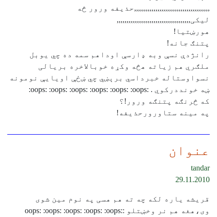
,,,,,,,,,,,,,,,,,,,,,,,,,,,,,,,,,,,,,,,حذیفه ورور څه
لیکی,,,,,,,,,,,,,,,,,,,,,,,,,,,,,,,,,,,,,,
هورښتيا!
پتنګ جانه!
رانژدې نسې وبه ډارسې اوداهم سمه ده چي يوبل
ملګري هم زياته هڅه وکړه خوبالاخره بريالی
نسواوستاله خبرداسي برېښي چي ښځې اويايې نومونه
ښه خونددرکوي . :oops: :oops: :oops: :oops: :oops: :oops:
که څرنګه پتنګه ورور!؟
په مینه ستاورورحذيفه!
عنوان
tandar
29.11.2010
قریشه یاره لکه چه ته هم هسی په نوم مین شوی
وی،هغه هم نر وخښتلو :oops: :oops: :oops: :oops: :oops: