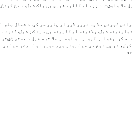
ېل ملا واوښت. د ډډو او کالیو خیري یې پاک شول. د مخ ګون
انی لېونی ملا په نورو لارو او چارو سر کړ. د شمال ټلوا
 تجارتونه شول. پلانونه او کارونه یې سره ګډ شول. لنډه 
نه کړ. پخوانی لېونی او اوسنی ملا تره خېل د هستي څښتن 
ړل، نو چې نوم دې هم لېونی وي، موټر او لنډغر هم لرې او