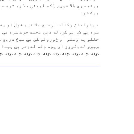
ورته سرې طلا شوې، ځکه لیونی ملا په تره خ
ورک شو.
د پارلمان وکالت اوسنۍ ملا تره خېل او پخو
سره یې لاس یو کړ. له دین محمد جرت سره یې
خلکو په وهلو او ځورولو کې یې هیڅ دریغ و
ښیښو لنډکروز او یوه ډله لنډغر یې پیدا ک
:cry: :cry: :cry: :cry: :cry: :cry: :cry: :cry: :cry: :cry: :cry: