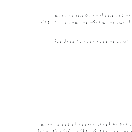
ته ډیر بې پاسه سړئ یې، په جهري
دوې، په دې توګه به دې سر په دغه زنګ
دې یې په پوره جهر سره وویل چې:
نوم ملا لېونی وو. وړو او زړو په همدې
وو، خو د بتخاک د خلکو د ځمکو لاندې کول