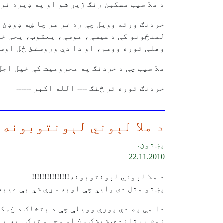
د ملا صیب مسکین رنګ ژیړ شو او په ډیره نر
خردنګ ورته وویل چې زه تر هر چا ښه ډوډئ 
لمنځونو کې د عیسې، موسې، یعقوب، یحی خان
وهلې توره ووهم، او دا دې وروستئ ځل اوسه
ملا صیب چې د خردنګ په محرومیت کې خپل اجل
خردنګ توره تر څنګ ---- الله اکبر ------
د ملا لېوني لېونتوبونه 
پښتون.
22.11.2010
د ملا لېوني لېونتوبونه!!!!!!!!!!!!!!!
پښتو متل دی وایي چې اوبه سړې شي بې عیبه 
دا مې په دې پورې وویلې چې د بتخاک د ځمکو
نوم پېژانده. شیشک مخ او وچې سترګې به یې 