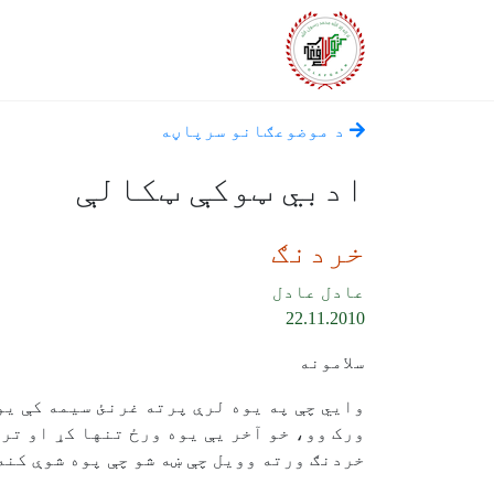
د موضوعګانو سرپاڼه
ادبي ټوکې ټکالې
خردنګ
عادل عادل
22.11.2010
سلامونه
وایي چې په یوه لرې پرته غرنئ سیمه کې یو 
ورک وو، خو آخر یې یوه ورځ تنها کړ او تر
خردنګ ورته وویل چې ښه شو چې پوه شوې کنه 