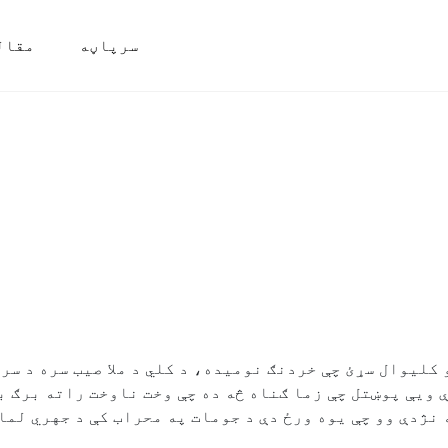
سرپاڼه
مقال
کلیوال سړئ چې خردنګ نومیده، د کلي د ملا صیب سره د سر 
ې ویې پوښتل چې زما ګناه څه ده چې وخت ناوخت راته برګ ب
نژدې وو چې یوه ورځ دې د جومات په محراب کې د جهري لما