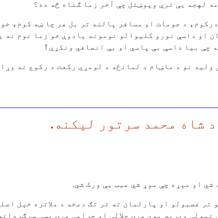
مه لهجه یې ترې وپوښتل چې آخر زما ګناه څه ده؟
درکوم، د جومات او مسافر پالنه تر بل هر چا ښه کوم، خو 
 او داسې نورو کلیوالو نومونه یادوې خو زما نوم نه یا
 چې بیا داسې بې پاسي او بې انصافي ونکړې !
 ولید نو د ماښام د لمانځه د لومړي رکعت د رکوع نه وړان
د شاه محمد سرتور لیکنه.
شي او مېړه چې موړ شي عیب یې ورک شي.
 تر غصبولو او پارلمان ته تر تګ دمخه د ملاتره خېل اصلي 
نیولې وې. په یوې مړۍ حلالې او حرامې مړۍ پسې سرګردانه 