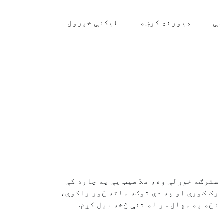
ې
ډیورنډ کرښه
لیکنې خپرول
سترګه خوړلې وه، ملا صیب یې په چاره کې
رګ ګورې او په دې توګه ماته ځور راکوې،
نځه په مهال سر له تنې څخه بیل کړم.