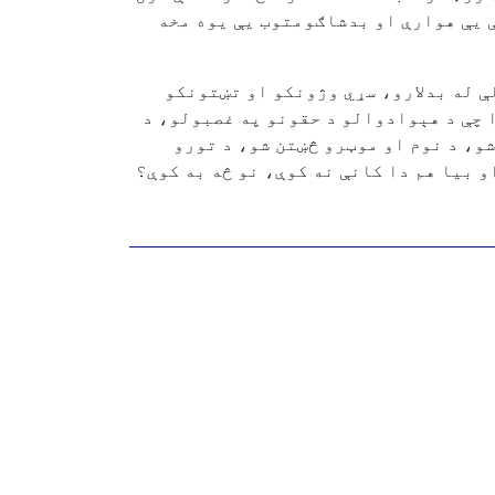
ځې یې هوارې او بدشاګومتوب یې یوه مخه
لې له بدلارو، سړي وژونکو او تښتونکو
دا چې د هېوادوالو د حقونو په غصبولو، د
شو، د نوم او موټرو څښتن شو، د تورو
 بیا هم دا کانې نه کوې، نو څه به کوې؟