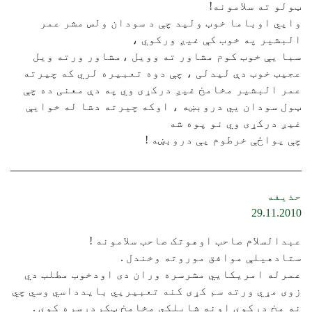
ټولو ته سلامونه!
وايي اوباما خوب ولید چې د سودان ولس مشر عمر
البشیر په خوب کې غیږ ورکوي ،
سبا یې خوب کوم مشاور ته وویل ،مشاور ورته ویل
عجیب خوب دې لیدلی ، چې دوه تعبیره لري که چیرته
عمر البشیر مخامخ غیږ درکړی وي په دې معنی ده چې
ټول سودان يي دروبښه ، اوکه چيرته دشا له خوایې
غیږ درکړی وي نو پوه شه
چې یواځې خرطوم یې دروبښه !
حذيفه
29.11.2010
عبدالسلام صاحب اوهوتک صاحب سلامونه !
ستادهيلې موافق موروته وخندل .
عمرله امريکايي مشرسره وران دی اودخوب مطلب دي
زوی مړي ورته سم کړی کنه تعبيريي بايدداسي وسي چي
نه مخ درکوي اونه شابلکي مخامخ ټکردرسره کوي .