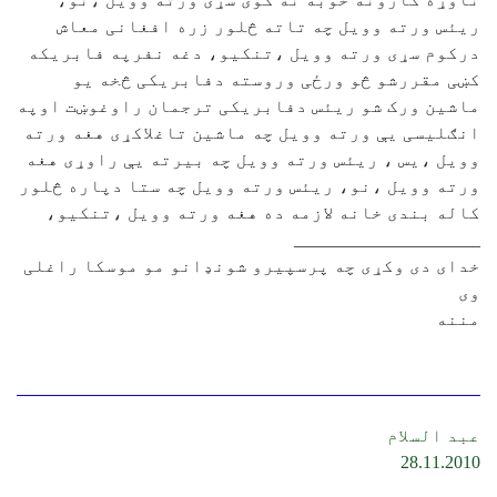
ریئس ورته وویل چه تاته څلور زره افغانی معاش
درکوم سړی ورته وویل ،تنکیو، دغه نفرپه فابریکه
کښی مقررشو څو ورځی وروسته دفابریکی څخه یو
ماشین ورک شو ریئس دفابریکی ترجمان راوغوښت اوپه
انګلیسی یې ورته وویل چه ماشین تاغلاکړی هغه ورته
وویل ،یس ، ریئس ورته وویل چه بیرته یې راوړی هغه
ورته وویل ،نو، ریئس ورته وویل چه ستا دپاره څلور
کاله بندی خانه لازمه ده هغه ورته وویل ،تنکیو،
_____________________
خدای دی وکړی چه پرسپیرو شونډانو مو موسکا راغلی
وی
مننه‎
‏ ‏‎ ‎
عبد السلام
28.11.2010