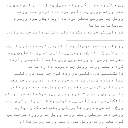
یې ، غل په جواب کی ورته وویل چه زه ددی خری زوی یم
هغه ورته وویل چه داخو خره نده خردی غله ورته
وویل چه مورمی مخکی مړه ده اوس دپلار سره ورسره
یم.هاهاهاهاها
که داټوکی خوند ونکړدابله ولولی دابه خوند وکړی
‏_________________________
یو وخت یو نفر غوښتل چه انګلیسی ژبه زده کړی تر څو
ددی لاری ځانته څه پیسی پیداکړی نو یو انګلیس پوه
نفرته ورغی او ورته ویې ویل ماته انګلیسی رازده
کړه ، هغه ورته وویل چه ډیرښه ده زه تاته
دانګلیسی دری کلمی در زده کوم چه هغه دری کلمی
ستا دپاره ډیری په درد خوری ده ورته وویل چه هغه
دری کلمی کومی دی هغه ورته وویل چه هغه دری کلمی
دادی ، یس ، نو ، تنکیو ، سړی ډیر خوشحاله شو اودغه
دانګلیسی دری کلمی یې دطوطی په شانی یادی کړی بله
ورځ دغه سړی دیوی فابریکی ریئس ته دکار دپاره
ورغی دفابریکی ریئس ورته وویل چه وروره ترجمانی
کوی هغه ورته وویل یس، ریئس ورته وویل غلا او
ناوړه کارونه خوبه نه کوی سړی ورته وویل ،نو،