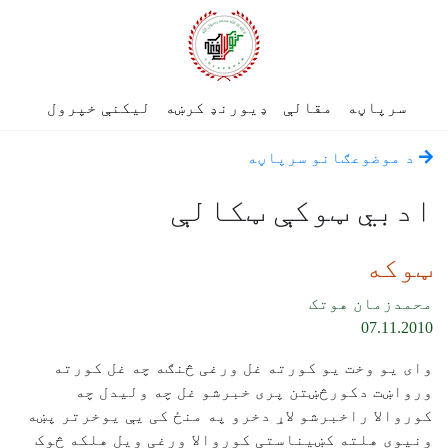
سرپاڼه
مقالې
ډیورنډ کرښه
لیکنې خپرول
د موضوعګانو سرپاڼه
ادبي ټوکې ټکالې
ټوکه
محمدزمان هوتک
07.11.2010
وای یو وخت یو کورته غل ورغی څنګه چه غل کورته
ورواښت دکورڅښتن پری خبرشو غل چه ولیدل چه
کوروالا راخبرشو لاړ دخرو په منځ کی یې یوخرتر پښه
ونیوی هلته کښیناستی کوروالا ورغی ویل هلکه څوک