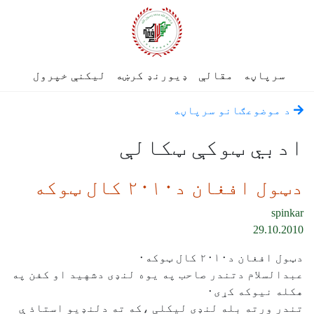
سرپاڼه
مقالې
ډیورنډ کرښه
لیکنې خپرول
د موضوعګانو سرپاڼه
ادبي ټوکې ټکالې
دټول افغان د٢٠١٠ کال ټوکه
spinkar
29.10.2010
دټول افغان د٢٠١٠ کال ټوکه٠
عبدالسلام دتندر صاحب په یوه لنډی دشهید او کفن په
هکله نیوکه کړی٠
تندر ورته بله لنډی لیکلی ،که ته دلنډیو استاذ ې