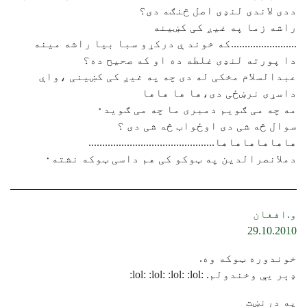
ددی لاندی لنډی اصل څنګه دی؟
راشه زما په غیږ کی کښینه
........................که خوند ې درکړو سبا بیا راشه مینه
دا پورته لنډی غلطه ده او که صحیح ده؟
عبدالسلام مخکی له دی چه په غیږ کی کښینی ،واې
داسړی نرښځی دی،ها ها هاها
مه چه می ګویم دمبری ما چه می ګوید٠
سوال څه شی دی اوځواب څه شی دی ؟
هاهاهاهاهاها..............................................
دملانصرالدین په ټوکو کی هم داسی ټوکه نشته٠
و.افغان
29.10.2010
خوندوره ټوکه وه.
ډېر يې وخندولم. :lol: :lol: :lol: :lol:
په درنښت