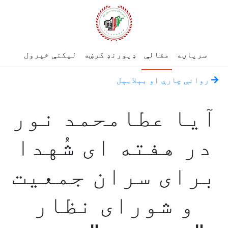
سرپاڼه
مقالې
ډیورنډ کرښه
لیکنې خپرول
روانې چارې او بېلابېل
آیا عطامحمد نور
در هفته ای شُهدا
برای سران جمعیت
و شورای نظار