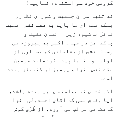
گروهی خود سو استفاده نماییم!
نه تنها سران جمعیت و شورای نظار،
بلکه همه ای ما باید به عفت‏ نفس اهمیت
قائل باشیم، زیرا انسان عفیف و
پاکدامن در جهاد اکبر به پیروزى می
رسد! بخشى از مقاماتى که بسیارى از
اولیا و انبیا پیدا کرده‌اند مرهون
عفّت نفس آنها و پرهیز از گناهان بوده
است.
اگر خدای نا خواسته چنین بوده باشد،
آیا وفاق ملی که آقای احمدولی آنرا
گاهگاهی بر لب می آورد، از طُرُق گوش