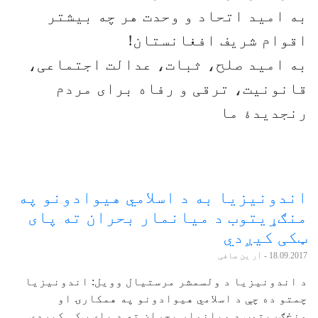
به امید اتحاد و وحدت هر چه بیشتر
اقوام شریف افغانستان!
به امید صلح، ثبات، عدالت اجتماعی،
قانونیت، ترقی و رفاه برای مردم
رنجدیدۀ ما
اندونیزیا به د اسلامي هیوادونو په
منګړیتوب د میانمار بحران ته پای
ټکی کیږدي
18.09.2017
- آر ین صافی
د اندونیزیا د ولسمشر مرستیال وویل: اندونیزیا
چمتو ده چې د اسلامي هیوادونو په همکارۍ او
منځګړیتوب د میانمار بحران ته د پای ټکی کیږدي.