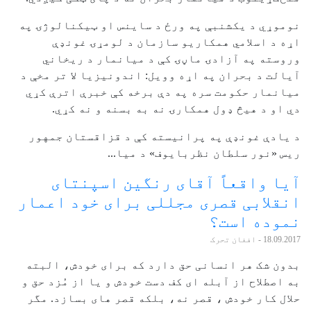
نوموړي د یکشنبې په ورځ د ساینس او ټیکنالوژۍ په
اړه د اسلامي همکاریو سازمان د لومړۍ غونډې
وروسته په آزادۍ ماڼۍ کې د میانمار د ریخاني
آیالت د بحران په اړه وویل: اندونیزیا لا تر مخې د
میانمار حکومت سره په دې برخه کې خبرې اترې کړي
دي او د هیڅ ډول همکارۍ نه به بسنه و نه کړي.
د یادې غونډې په پرانیسته کې د قزاقستان جمهور
ریس «نور سلطان نظربایوف» د میا...
آیا واقعاً آقای رنگین اسپنتای
انقلابی قصری مجللی برای خود اعمار
نموده است؟
18.09.2017
- افغان تحرک
بدون شک هر انسانی حق دارد که برای خودش، البته
به اصطلاح از آبله ای کف دست خودش و یا از مُزد حق و
حلال کار خودش ، قصر نه، بلکه قصر های بسازد. مگر