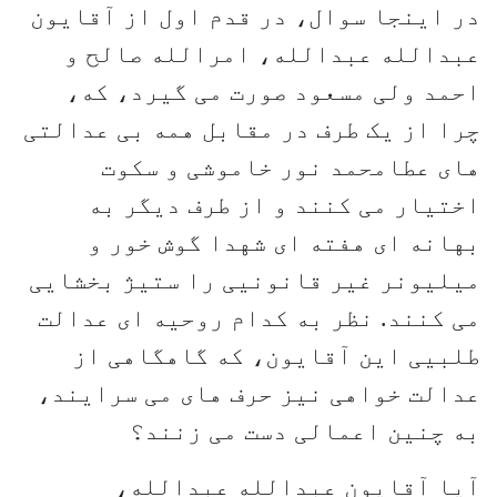
در اینجا سوال، در قدم اول از آقایون
عبدالله عبدالله، امرالله صالح و
احمد ولی مسعود صورت می گیرد، که،
چرا از یک طرف در مقابل همه بی عدالتی
های عطامحمد نور خاموشی و سکوت
اختیار می کنند و از طرف دیگر به
بهانه ای هفته ای شهدا گوش خور و
میلیونر غیر قانونیی را ستیژ بخشایی
می کنند. نظر به کدام روحیه ای عدالت
طلبیی این آقایون، که گاهگاهی از
عدالت خواهی نیز حرف های می سرایند،
به چنین اعمالی دست می زنند؟
آیا آقایون عبدالله عبدالله،