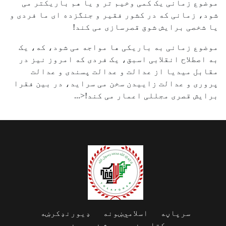
موضوع زمانی یک کمی وخیم تر و یا هم باریکتر می
شود، زمانی که در کشور فقیر و جنگزده ای ما فردی و
یا شخصی برایش شوق قصرسازی می کند!
موضوع زمانی به باریکی ها مواجه می شود، که، یک
به اصطلاح انقلابی اسبق، یک فردی که امروز نیز در
مقابل میدیا از عدالت و عدالت پسندی و عدالت
پروری و عدالت زاییدن سخن می سراید، در بین فقرا
برایش قصری مجللی اعمار می کند!<...
سرپاڼه
اسلامي‌ښونه
ډیورنډ‌کرښه
کتابونه
بحث فورمونه