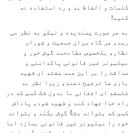
کلمات و الفاظ بد و رد استفاده نه
کنیم!
به هر صورت پسندیده و نیکو به نظر می
رسد، هر گاه سران جمعیت و شورای
نظار، بلخصوص عطامحمد گوش خور و
میلیونر غیر قانونی پاکدامنی و
صداقت را بر این همه هفته ای شهید
بازی ها ترجیح دهند، زیرا نظر به
فلسفه ای افغانی ما بدون شک کسى که در
راه خدا جهاد کند و شهید شود، پاداش
کسى که بتواند مثلاٌ گوش بکَنَد ، بتواند
خود را میلیونر غیر قانونی بسازد اما