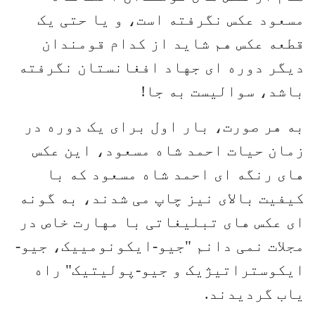
مسعود عکس نگرفته است، و یا حتی یک
قطعه عکس هم شاید از کدام قومندان
دیگر دوره ای جهاد افغانستان نگرفته
باشد، سوالیست به جا!
به هر صورت، بار اول برای یک دوره در
زمان حیات احمد شاه مسعود، این عکس
های رنگه ای احمد شاه مسعود که با
کیفیت بالای نیز چاپ می شدند، به گونه
ای عکس های تبلیغاتی با مهارت خاص در
مجلات نمی دانم "جیو-ایکونومییک، جیو-
ایکوستراتیژیک و جیو-پولیتیک" راه
یاب گردیدند.