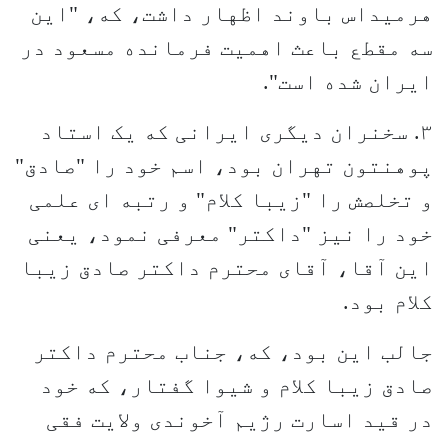
هرمیداس باوند اظهار داشت، که، "این
سه مقطع باعث اهمیت فرمانده مسعود در
ایران شده است".
۳. سخنران دیگری ایرانی که یک استاد
پوهنتون تهران بود، اسم خود را "صادق"
و تخلصش را "زیبا کلام" و رتبه ای علمی
خود را نیز "داکتر" معرفی نمود، یعنی
این آقا، آقای محترم داکتر صادق زیبا
کلام بود.
جالب این بود، که، جناب محترم داکتر
صادق زیبا کلام و شیوا گفتار، که خود
در قید اسارت رژیم آخوندی ولایت فقی