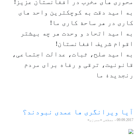
محوری های مخرب در افغانستان عزیز!
به امید دقت به کوچکترین واحد های
کاری در هر ساحۀ کاری ما!
به امید اتحاد و وحدت هر چه بیشتر
اقوام شریف افغانستان!
به امید صلح، ثبات، عدالت اجتماعی،
قانونیت، ترقی و رفاه برای مردم
رنجدیدۀ ما
آیا ویرانگری ها عمدی نبودند؟
09.09.2017
- مصطفی «عمرزی»