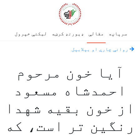
سرپاڼه
مقالې
ډیورنډ کرښه
لیکنې خپرول
روانې چارې او بېلابېل
آیا خون مرحوم
احمدشاه مسعود
از خون بقیه شهدا
رنگین تر است، که