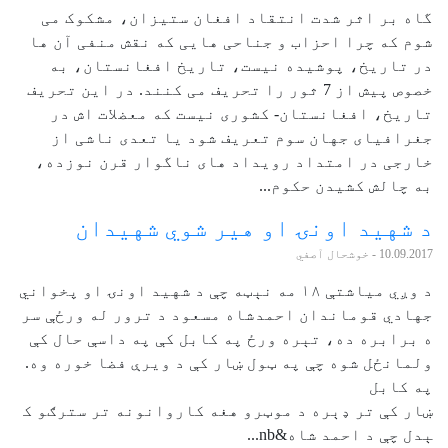
گاه بر اثر شدت انتقاد افغان ستیزان، مشکوک می
شوم که چرا احزاب و جناحی هایی که نقش منفی آن ها
در تاریخ، پوشیده نیست، تاریخ افغانستان، به
خصوص پیش از 7 ثور را تحریف می کنند. در این تحریف
تاریخ، افغانستان- کشوری نیست که معضلات اش در
جغرافیای جهان سوم تعریف شود یا تعدی ناشی از
خارجی در امتداد رویداد های ناگوار قرن نوزده،
به چالش کشیدن حکوم...
د شهيد اونۍ او هير شوي شهيدان
10.09.2017
- خوشحال آصفي
د وږي مياشتې ۱۸ مه نېټه چې د شهيد اونۍ او پخواني
جهادي قوماندان احمدشاه مسعود د ترور له ورځې سر
ه برابره ده، تېره ورځ په کابل کې په داسې حال کې
ولمانځل شوه چې په ټول ښار کې د ویرې فضا خوره وه.
په کابل
ښار کې تر ډېره د موټرو هغه کاروانونه تر سترګو ک
ېدل چې د احمد شاه&nb...