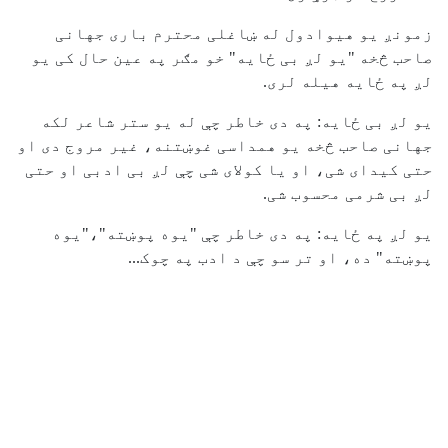
زمونږ یو هیوادول له ښاغلی محترم باری جهانی
صاحب څخه "یو لږ بی ځایه" خو مګر په عین حال کی یو
لږ په ځایه هیله لری.
یو لږ بی ځایه: په دی خاطر چې له یو ستر شاعر لکه
جهانی صاحب څخه یو همداسی غوښتنه، غیر مروج دی او
حتی کیدای شی، او یا کولای شی چې لږ بی ادبی او حتی
لږ بی شرمی محسوب شی.
یو لږ په ځایه: په دی خاطر چې "یوه پوښته"،"یوه
پوښته" ده، او تر سو چې د ادب په چوک...