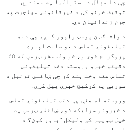
چې دا مهال د استرالیا په سمندري
توقیف خونو کې د غیرقانوني مهاجرت په
جرم زندانیان دي.
د واشنګټن پوسټ راپور کاږي چې دغه
تیلیفوني تماس د یو ساعت لپاره
پروگرام شوی و، خو ولسمشر ټرمپ له ٢٥
دقیقو خبرو وروسته دغه تیلیفوني
تماس هغه وخت بند کړ چې ښاغلي ترنبل د
سوریې په کړکیچ خبرې پیل کړې.
وروسته له هغې چې دغه تیلیفوني تماس
د خبرونو سرلیکه شو، ښاغلي ټرمپ په
خپل ټویټر کې ولیکل "باور کوئ؟ د
اوباما حکومت هوکړه کړې ده چې په