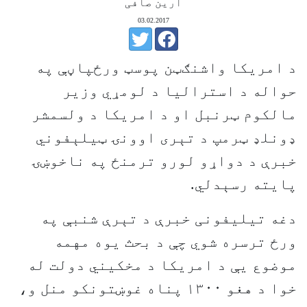
آرین صافی
03.02.2017
د امریکا واشنګټن پوسټ ورځپاڼې په
حواله د استرالیا د لومړي وزیر
مالکوم ټرنبل او د امریکا د ولسمشر
ډونلډ ټرمپ د تېری اوونۍ ټیلېفوني
خبرې د دواړو لورو ترمنځ په ناخوښۍ
پایته رسېدلي.
دغه تیلیفونی خبرې د تېرې شنبې په
ورځ ترسره شوي چې د بحث یوه مهمه
موضوع یې د امریکا د مخکیني دولت له
خوا د هغو ۱۳۰۰ پناه غوښتونکو منل و،