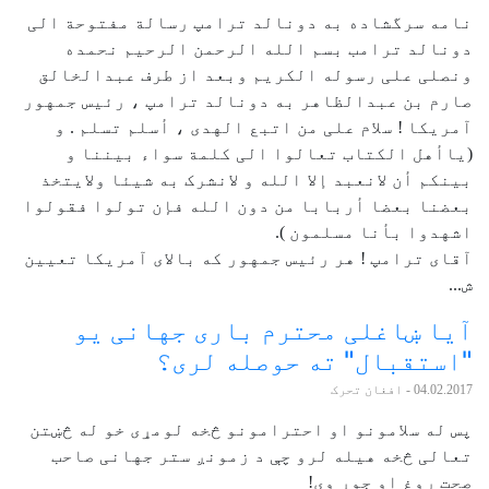
نامه سرگشاده به دونالد ترامپ رسالة مفتوحة الی
دونالد ترامب بسم الله الرحمن الرحیم نحمده
ونصلی علی رسوله الکریم وبعد از طرف عبدالخالق
صارم بن عبدالظاهر به دونالد ترامپ ، رئیس جمهور
آمریکا ! سلام علی من اتبع الهدی ، أسلم تسلم . و
(یاأهل الکتاب تعالوا الی کلمة سواء بیننا و
بینکم أن لانعبد إلا الله و لانشرک به شیئا ولایتخذ
بعضنا بعضا أربابا من دون الله فإن تولوا فقولوا
اشهدوا بأنا مسلمون ).
آقای ترامپ ! هر رئیس جمهور که بالای آمریکا تعیین
ش...
آیا ښاغلی محترم باری جهانی یو
"استقبال" ته حوصله لری؟
04.02.2017
- افغان تحرک
پس له سلامونو او احترامونو څخه لومړی خو له څښتن
تعالی څخه هیله لرو چې د زمونږ ستر جهانی صاحب
صحت روغ او جوړ وی!