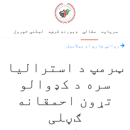
سرپاڼه
مقالې
ډیورنډ کرښه
لیکنې خپرول
روانې چارې او بېلابېل
ټرمپ د استرالیا
سره د کډوالو
تړون احمقانه
ګڼلی