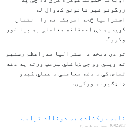
زرگونو غیر قانوني کډوال له
استرالیا څخه امریکا ته را انتقال
کړي. په دې احمقانه معاملې به بیا غور
وکړو".
تر دی دمخه د استرالیا صدراعظم رسنیو
ته ویلي وو چی ښاغلي ټرمپ ورته په دغه
تماس کې د دغه معاملې د عملي کیدو
ډاډګیرنه ورکړی.
نامه سركشاده به دونالد ترامب
03.02.2017
- عبدالخالق صارم