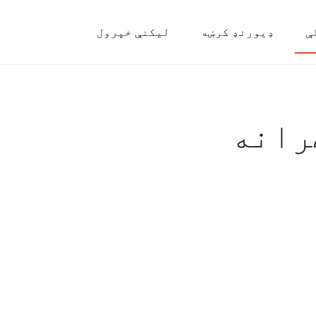
ې
ډیورنډ کرښه
لیکنې خپرول
رانه