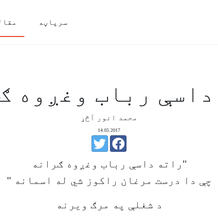
سرپاڼه
مقال
داسې رباب وغږوه ګ
محمد انور آڅړ
14.05.2017
"راته داسې رباب وغږوه ګرانه
چې دا درست مرغان راکوز شي له اسمانه "
د شغلې په مرګ ويرنه