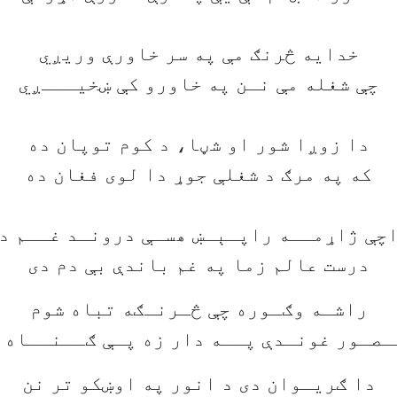
خدايه څرنګ مې په سر خاورې وريږي
چې شغله مې نـن په خاورو کې ښخيـــږي
دا زوږا شور او شڼا، د کوم توپان ده
که په مرګ د شغلې جوړ دا لوی فغان ده
چې ژاړمــه راپـېـښ ھسـې درونـد غــم د
درست عالم زما په غم باندې بې دم دی
راشـه وګـوره چې څـرنـګه تباه شوم
ـصـور غونـدې پــه دار زه پـې ګــنــاه 
دا ګريـوان دی د انور په اوښکو تر نن