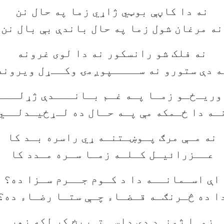
نه دا کاڼې بوټي ژاړي زما په حال نن
نه مرغان شول زما په حال باندې بې بال نن
نه فلک شو رانسکور نه دا لوی غرونه
ه دې ستورو نه ســــپوږمۍ وکــړل ويرونه
وريـځـو زمـا پـه غـم بـانـــدې ژړلـــ
ـه دا ځـمکه مې پـه حـال ده لـړځيـدلــي
نه مـې مرګ پـوښـتنـه ړي راسره بـد کا
عــزرائيـل کـلـه زمـا سـره مـدد کا
اې اسـمانــه دا د کـوم جــرم سـزا ده؟
ا ده څـرنګـه قـضـاء چـې ستـا رضـاء ده؟
زمـا ژونـد دې داسې تـريخ کړ لکه زھر