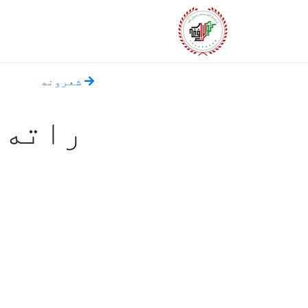
شعرونه
راته 