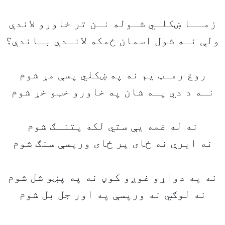
زمــا ښکلـي شـوله نـن تر خاورو لاندې
ولې نـه شول اسمان ځمکه لانـدې بـاندې؟
روغ رمـټ يم نه په ښکلي پسې مړ شوم
نـه د دي پـه شان په خاورو خټو خړ شوم
نه له غمه يې ستي لکه پتنـګ شوم
نه ايرې نه ځای پر ځای ورپسې سنګ شوم
نه په دواړو غوږو کوڼ نه په پښو شل شوم
نه لوګي نه ورپسې په اور جل بل شوم