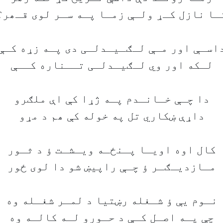
ـا نازل کـړ ولـې زمـا پـه سـر لوی قـھر؟
اسـې اور مـې لـګـيـدلـی دی پـه زړه کـې
لـکه اور وي لـګيـدلـی تــناره کــې
دا چـې خـانـدم پـه ژړا کې اې ملګرو
داړې ښکاري تل په خوله کې ھم د مړو
کال اوه اويـا پـنځـه ويـشـت ؤ د ثـور
مـازديـګـر ؤ چـې راپيښ شو دا لوی ځور
نـوم يې ؤ شـغله رښتيا د لمـر شغـله وه
چې پـه اصـل کـې د حـورو لـه کالـه وه