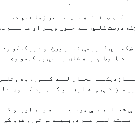
لـه صـفـتـه يـې عـاجز زما قلم دی
که درست کلـي تـه جـوړ ويـر او ماتــم دی
ښکلــي لـور مې نھـو ورځـو دوو کالو وه
د طـوطـي پـه شان راغلي په کېسو وه
ــازديګــر محـال لــه کــوره وه وتلـي
ور مـخ کـې پـه اوبــو کــې وه لــويـدلـ
ې شغـلـه مـې ډوبـيـدلـه پـه اوبـو کــ
ھـلته لمـر ھـم ډوبـيـدلو تورو غرو کې