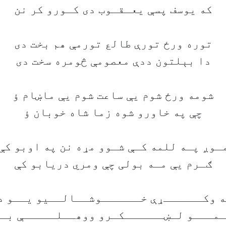
که يوسف پسې يعـقـوب دی کـورو کر نن
توره ورځ تورې طالع تورمې ھم بخت دی
دا بېلتون ددې معصومې څومره سخت دی
شومه ورځ شوم يې ساعت شوم يې ماښام ؤ
چې په خاورو شوه زما شاه خوبان ؤ
ـوږ پـه للمه کـې شـوو مړه نن په اوبو کې
ګـرم يې مـه بولی چې ومري دريابو کې
 وکــــــړې خــــــوشــالــيو يــو د
مـــو لـښــــــکـرو ووھــلـــــې بـ