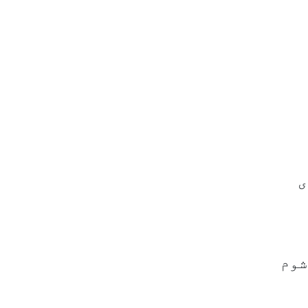
ی
شوم