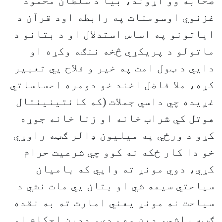
صحابه وو اړوند، بیا د سلطان محمود
غزنوي اوسومنات په رابطه اود قرآن د
ایاتونو په اساس استدلال او د بتانو د
ماتولو د پریکړي څخه ننګه وکړه او
دايي د ټول امت په خیر و فلاح يي تعبیر
کړه، ملا فاضل اخند خو دومره احساساتي
غږیده چي داسي جملات (که کانتینینتال
هوتل کي شراب خانه او زنا خانه جوړه
کړو د ورځي په میلیون ډالر ګټه راوړي
خو دا کار ځکه نه کوو چي شرعیت حرام
کړي، دوي مونږ ته وايي که بامیان
سیاحتي سیمه شي او بتان يي مات نشي د
سیاحت نه مونږ یعني امارت ته به نقده
ګټه راشي، دین مهم دی، ددین احکام او