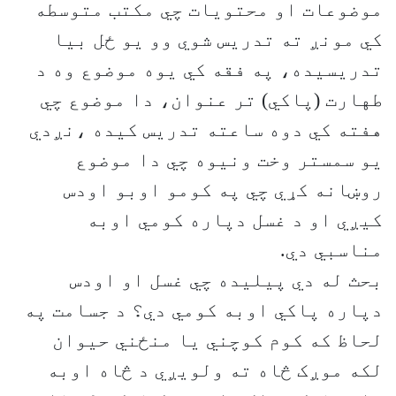
موضوعات او محتویات چي مکتب متوسطه
کي مونږ ته تدریس شوي وو یو ځل بیا
تدریسیده، په فقه کي یوه موضوع وه د
طهارت (پاکي) تر عنوان، دا موضوع چي
هفته کي دوه ساعته تدریس کیده ،نږدي
یو سمستر وخت ونیوه چي دا موضوع
روښانه کړي چي په کومو اوبو اودس
کیږي او د غسل دپاره کومي اوبه
مناسبي دي.
بحث له دي پیلیده چي غسل او اودس
دپاره پاکي اوبه کومي دي؟ د جسامت په
لحاظ که کوم کوچني یا منځني حیوان
لکه موږک څاه ته ولویږي د څاه اوبه