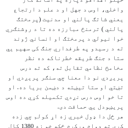
واخلي، اوس د جهل او د علم د ارتجاع
یعني شاتګ پالني او مدنیت (پرمختګ
پالني ) ترمنځ مبارزه ده تا د روشنګري
خوا نیولي د پرمختګ او انساني ژوند
ته د رسیدو په طرفداري جنګ کی سهیم يي
ستا د جنګ طریقه خطرناکه ده نظر
مخامخ نظامي تقابل ته، که ته درس
پریږدي نو دا معنا چي سنګر پریږدي او
تښتي او ستا تیښته د دښمن بریا ده. او
تا خو اوس درس نږدي تکمیله کړي ده اوس
پریښودل يي حماقت دی.
هر ځل دا ډول خبري زه اړ کولم چي زده
کړي ته دوام ورکړم ځکه خو زه 1380 کال