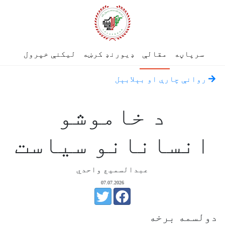
سرپاڼه
مقالې
ډیورنډ کرښه
لیکنې خپرول
روانې چارې او بېلابېل
د خاموشو
انسانانو سیاست
عبدالسمیع واحدي
07.07.2026
دولسمه برخه