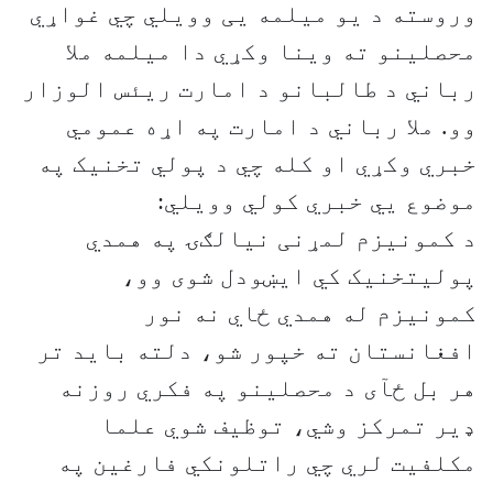
وروسته د یو میلمه یی وویلي چي غواړي
محصلینو ته وینا وکړي دا میلمه ملا
رباني د طالبانو د امارت ریئس الوزار
وو. ملا رباني د امارت په اړه عمومي
خبري وکړي او کله چي د پولي تخنیک په
موضوع يي خبري کولي وویلي:
د کمونیزم لمړنی نیالګۍ په همدي
پولیتخنیک کي ایښودل شوی وو،
کمونیزم له همدي ځاي نه نور
افغانستان ته خپور شو، دلته باید تر
هر بل ځآی د محصلینو په فکري روزنه
ډیر تمرکز وشي، توظیف شوي علما
مکلفیت لري چي راتلونکي فارغین په