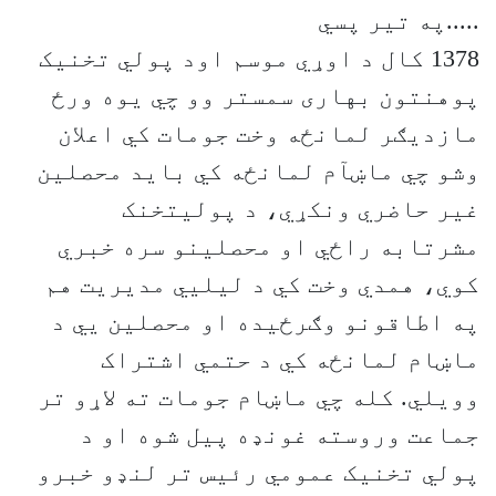
.....په تیر پسي
1378 کال د اوړي موسم اود پولي تخنیک
پوهنتون بهاری سمستر وو چي یوه ورځ
مازدیګر لمانځه وخت جومات کي اعلان
وشو چي ماښآم لمانځه کي باید محصلین
غیر حاضري ونکړي، د پولیتخنک
مشرتابه راځي او محصلینو سره خبري
کوي، همدي وخت کي د لیليي مدیریت هم
په اطاقونو وګرځيده او محصلین يي د
ماښام لمانځه کي د حتمي اشتراک
وویلي. کله چي ماښام جومات ته لاړو تر
جماعت وروسته غونډه پیل شوه او د
پولي تخنیک عمومي رئیس تر لنډو خبرو