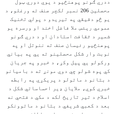
ددري ګونو پوهنځیو د یوي دوري ټول
محصلین 206 نمبر لکچر صنف ته ورغلو، د
یو څو دقیقي په تیریدو د پولي تخنیک
عمومي رېئس ملا فاضل اخند او ورسره یو
شمیر د ثقافت استادان او د دري ګونو
پوهنځيو رئیسان صنف ته ننوتل او په
نوبت وار شکل محصلینو ته يي په بیاني
ورکولو يي پیل وکړ، د خبرو په جریان
کي پوه شولو چي دوي مونږ ته د بامیانو
د بتانو د ماتولو د پریکړي په رابطه
خبري کوي، ملایان ډیر احساساتي شکل د
اسلام د تیر تاریخ لکه د مکي د فتحي نه
بعد د کعبي شریفي د بتانو د ماتوونکو