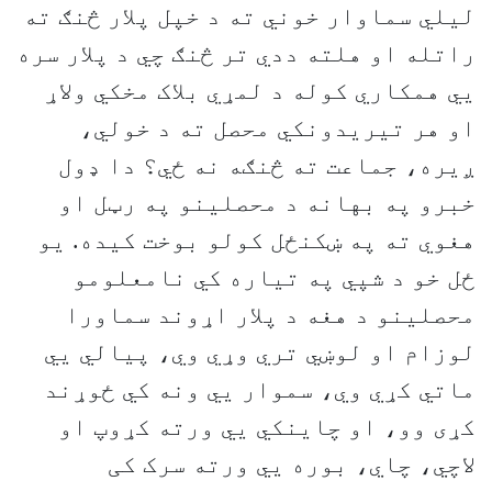
لیلي سماوار خوني ته د خپل پلار څنګ ته
راتله او هلته ددي تر څنګ چي د پلار سره
يي همکاري کوله د لمړي بلاک مخکي ولاړ
او هر تیریدونکي محصل ته د خولي،
ږیره، جماعت ته څنګه نه ځي؟ دا ډول
خبرو په بهانه د محصلینو په رټل او
هغوي ته په ښکنځل کولو بوخت کیده. یو
ځل خو د شپي په تیاره کي نامعلومو
محصلینو د هغه د پلار اړوند سماورا
لوزام او لوښي تري وړي وي، پیالي يي
ماتي کړي وي، سموار يي ونه کي ځوړند
کړی وو، او چاینکي يي ورته کړوپ او
لاچي، چاي، بوره يي ورته سرک کی