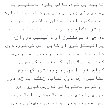
تاېيد يي کوه. طالب پلوه محصلینو به
په دې ټکي ډیر غږیدل چی د طالب د امارت
نه مخکي د افغانستان حالات ډیر خراب
او ترینګلي وو او دا د امارت له امله
دی چي د پوهنتون او د لیليی دروازي
پرانیستل شوي او کابل امن کي شوی. دوي
دا خبره له مختلفو اړخونو نه توجیه
کوه او بیلابیل نکلونه او کیسي يی
کولي. خو دا چي په پوهنتون کي کوم
مضامین، څه ډول نصاب، څنګه په څه ډول
او کومو محتویاتو تدریس کیږي، دې
خبري باندي سر نه خلاصوه یا اصلا ورته
بي اهمیته وو، او نه يی غوښتل په دې