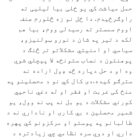
حمل میاشت کي یو ځلی بیا لیلیی ته
راوګرځيدم. دا ځل نو زه څلورم صنف
اووم سمستر ته رسیدلی ووم، بیا هم
لکه د تیر په شان د نورو ټولنیزو،
سیاسي او امنیتي مشکلاتو تر څنګ د
پوهنتون د نصاب ستونځه لا پیچلي شوي
وه او د حل دپاره څه ډول اراده نه
سترګو کیده.دی کال کي نو د محصلینو په
منځ کی غربت او فقر او له دغي ناحيي
کورني مشکلات د یو بل نه پټ نه وول، یو
شمیر محصلین د بي کاری او ناداري نه د
طالبانو په پوستو او مرکزونو کي پهره
داري او دوي سره نظامي چي زیادتره د