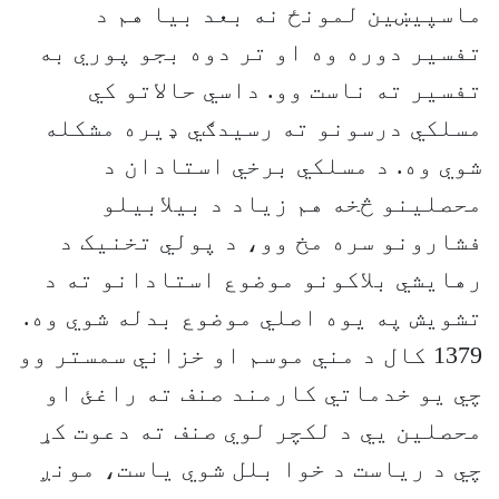
ماسپیښین لمونځ نه بعد بیا هم د
تفسیر دوره وه او تر دوه بجو پوري به
تفسیر ته ناست وو. داسي حالاتو کي
مسلکي درسونو ته رسیدګي ډیره مشکله
شوي وه. د مسلکي برخي استادان د
محصلینو څخه هم زیاد د بیلابیلو
فشارونو سره مخ وو، د پولي تخنیک د
رهایشي بلاکونو موضوع استادانو ته د
تشویش په یوه اصلي موضوع بدله شوي وه.
1379 کال د مني موسم او خزاني سمستر وو
چي یو خدماتي کارمند صنف ته راغئ او
محصلین يي د لکچر لوي صنف ته دعوت کړ
چي د ریاست د خوا بلل شوي یاست، مونږ