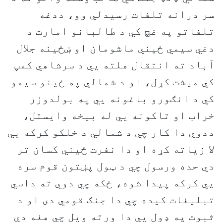
سر درانه تلفات رسیدلي وو، ددغه
تلفاتو په غچ کي د طالبانو امارت د
دغي سیمي ځیني ماشومان او ښځینه جلال
آباد ته انتقال هلته يي د سرشاهي کمپ
کي میشت کړل، او د شمالي په ځینو سیمو
کي د انګورو باغونه يي په بولدوزر
خراب او تاکونه يي له بیخه وایستل،
ددوي دا کار چي د شمالي د خلکو کرکه يي
لا زیاته کړه او دا نفرت ځيني کسان تر
دي حده ورسول چي د ټول پښتون قوم سره
يي کرکه پیدا شوه، ځکه چي دوي ته داسي
تبلیغات کیده چي دا جنګ قومي دی او د
ثبوت په ډول يي دا ورته ویل چي هغه دي