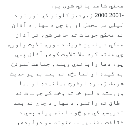
صحني شاهد پاتي شوی یم.
-2001 2000 زیږدیز کلونو کي نور نو د
لیلي هر محصل اړ وؤ چي د سهار د آذان
نه مخکي جومات ته حاضر شي، تر آذان
مخکي د یاسین شریف د سوري تلاوت واوري
چي هلته کوم ملا تلاوت کوه، آذان پسي
یوه دعا راباندي ویله، جماعت لمونځ
به کیده او لمانځه نه بعد به یو حدیث
شریف ژباړه اوشرح بیانیده او بیا
وروسته د لمر خاته وخت کي جومات نه
اطاق ته راتلو، د سهار د چاي نه بعد
تدریسي کي هم څو ساعته پرله پسي د
ثقافت مضامین ساعتونه مو درلوده،