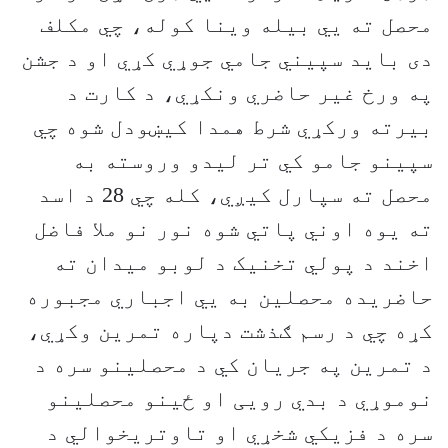
محصل ته يي بیله وینا کوله، چي مکلف
دی باید سپیني جامي جوړي کړي او د جشن
په ورخ غیر حاضري ونکړي، د کارت د
بیرته ورکړي شرط همدا کیښودل شوه چي
سپینو جامو کي تر لیدو وروسته به
محصل ته سپارل کیږي، کله چي 28 د اسد
ته یوه اوني پاتي شوه نور نو ملا فاضل
اخند د پولي تخنیک د لوبو میدان ته
حاضریده محصلین به يي اجباري مجبوره
کړه چي د رسم ګذشت دپاره تمرین وکړي،
د تمرین په جریان کي د محصلینو سره د
نوموړي د بدي رويی او ځینو محصلینو
سره د فزيکي شخړي او تاوتریخوالي د