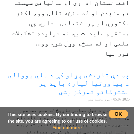
افغانستان اداري او مالیاتي سیستم
هم منهدم او له منځه تللی وو، اکثر
سکتوري او پراختیايی اداري چي
مستقیم عایدات يي نه درلوده تشکیلات
ملغی او له منځه وړل شوي وو...
نور بیا
په دې تاریخي پړاو کې د ملي یووالي
د پیاوړتیا لپاره باید پر
مشترکاتو تمرکز وشي
05.07.2026
- نور محمد غفوری
افغانستان د خپل معاصر تاریخ له هغو حساسو
OK
This site uses cookies. By continuing to browse
پړاوونو څخه تېرېږي چې د هر وخت په پرتله ملي
the site, you are agreeing to our use of cookies.
همغږي، سیاسي تدبیر او ټولنیز تفاهم ته ډېره
Find out more
اړتیا لري. په داسې شرایطو کې چې هېواد له