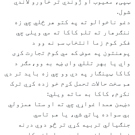
ټپی، معیوب او ژوندي تر خاورو لاندي
شول.
دغو ناخوالو ته په کتو هر ځلي چي زه
ننګرهار ته تلم کاکا ته مي ویلی چي
فکر کوم زما انتخاب سم نه وو د
پوهنتون په عوض که مي کوم تجارت کړی
واي یا بهر تللي وای ښه به وو،مګر د
کاکا ټینګار په دي وو چي زه باید تر دې
هم سخت حالات تحمل کړم خو زده کړي ترک
نکړم، کاکا به ماته ویلي:
دښمن همدا غواړي چي ته او ستا همزولي
بي سواده پاتي شي، یا هم تاسي
جنګیالي تربیه کړي تر څو دوي درنه
خپلو اهدافو دپاره په اسانه کار