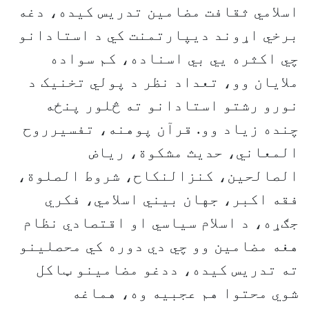
اسلامي ثقافت مضامین تدریس کیده، دغه
برخي اړوند دیپارتمنت کي د استادانو
چي اکثره يي بي اسناده، کم سواده
ملایان وو، تعداد نظر د پولي تخنیک د
نورو رشتو استادانو ته څلور پنځه
چنده زیاد وو. قرآن پوهنه، تفسیرروح
المعاني، حدیث مشکوة، ریاض
الصالحین، کنزالنکاح، شروط الصلوة،
فقه اکبر، جهان بیني اسلامي، فکري
جګړه، د اسلام سیاسي او اقتصادي نظام
هغه مضامین وو چي دي دوره کي محصلینو
ته تدریس کیده، ددغو مضامینو ټاکل
شوي محتوا هم عجبیه وه، هماغه