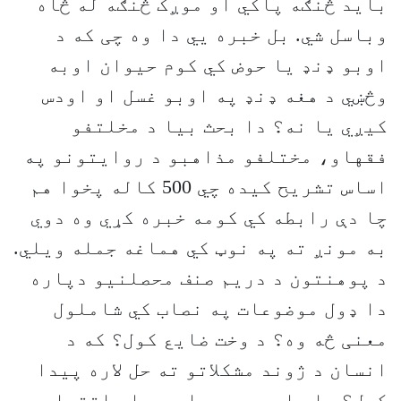
باید څنګه پاکي او موږک څنګه له څاه
وباسل شي. بل خبره يي دا وه چی که د
اوبو ډنډ یا حوض کي کوم حیوان اوبه
وڅښي د هغه ډنډ په اوبو غسل او اودس
کیږي یا نه؟ دا بحث بیا د مخلتفو
فقهاو، مختلفو مذاهبو د روایتونو په
اساس تشریح کیده چي 500 کاله پخوا هم
چا دې رابطه کي کومه خبره کړي وه دوي
به مونږ ته په نوټ کي هماغه جمله ویلي.
د پوهنتون د دریم صنف محصلنیو دپاره
دا ډول موضوعات په نصاب کي شاملول
معنی څه وه؟ د وخت ضایع کول؟ که د
انسان د ژوند مشکلاتو ته حل لاره پیدا
کول؟ یا دا چي د هیواد د ملي اقتصاد