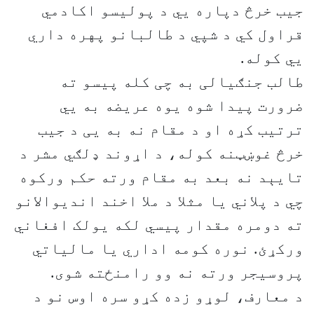
جیب خرڅ دپاره يي د پولیسو اکادمي
قراول کي د شپي د طالبانو پهره داري
يي کوله.
طالب جنګیالی به چی کله پیسو ته
ضرورت پیدا شوه یوه عریضه به يي
ترتیب کړه او د مقام نه به يی د جیب
خرڅ غوښټنه کوله، د اړوند ډلګي مشر د
تایېد نه بعد به مقام ورته حکم ورکوه
چي د پلاني یا مثلا د ملا اخند انديوالانو
ته دومره مقدار پیسي لکه یولک افغاني
ورکړئ. نوره کومه اداري یا مالیاتي
پروسیجر ورته نه وو رامنځته شوی.
د معارف، لوړو زده کړو سره اوس نو د