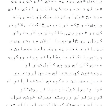
راټول شوي وو، په همدي کال کي وو چي
شمالي ډنډ سیمه کي طالبان کلکي ماتي
سره مخ شول او درنه مرګ ژوبله ورته
واوښته، ځکه نو زمونږ څنګ ته بلاکونو
کي یو شمیر ټپی طالبان هم تر سترګو
کیدل، یو ځلي خو دا اعلان هم وشو چي د
ټپیانو د تعدد په وجه باید محصلین د
ویني بانک ته داوطلبانه وینه ورکړي.
همدي کال کي وو چي کابل ښار او
پوهنتون کي د شمالي سیمي اړوند یو
شمیر محصلین د حکومتي استخباراتو له
خوا ونیول شول او بیا تر پوښتنو
ګرویزنو لږ وروسته بیرته خوشي شول.
شمالي ډنډ جنګ کي طالب وسله والو ته د