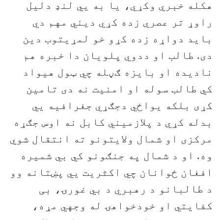
هکله خبري وکړي، یا به يي لنډ دلیل
راوړ تر عصري زده کړي دیني مهم دي
باید دواړه زده کړو خو لمړیتوب دین
دی. طالب او ددوي پلویان دا خبره هم
نادیده او بایزه ګڼله چي ټول هیواد
کي طالب سوله او امنیت نه دی تامین
کړی بلکه یواځي دجګړي جغرافیه يي
بدله کړي د پلازمیني کابل نه اوس جګړه
مرکزی او شمال ولایتونو ته انتقال شوي
وه. او د شمال په جنګونو کي بي شمیره
افغان ځوانان چي اکثریت يي پښتانه وو
د طالبانو د رهبري د بي غورۍ، بی
کفایتي او خودخواهۍ له وجهي مړه،