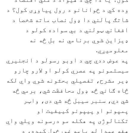
وده کي د ځوانانو د رول پیاوړی کول؟ د
شاتګ پالني دا ډول نصاب ماته شخصا د
افغاني ټولني د بي سواده کولو د
ډیزاین شوي برنامي نه بل څه نه
معلومیږي.
په عوض ددي چي د اوبو رسولو د انجنیري
سیستمونو په عصري کولو او لارو چارو
ډیر مشرح، تفصیلي بحثونه شوي واي لکه
څاه ګاني څه ډول محافظت شي، برمي څه
شي دي، سنبر سیبل څه شي دی، واټر
پمپونو او پیپونو کییفیت او
تکنالوژی په هکله مو درسونه ویلي واي
هغه عمدا له پامه غورځول کیده، د