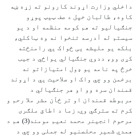
داخلي وزارت اړوند کارونو ته زړه ښه
کاوه، طالبان خپل د صف ټیټ پوړو
جنګیالیو ته هم کومه منظمه او د یو
سیستم له آدرسه تنخوا نه وه ټاکلي،
بلکه یو ملیشه يی ځواک يي رامنځته
کړی وو، ددوي جنګیالي یواځي د جیب
خرڅ په نامه یو ډول امتیازاتو نه
برخمن وو چي واک او صلاحیت يي د اړوند
قمندان سره وو او هر جنګیالي د
مربوطه قمندان او تر ځآن مشر ملا رحم و
کرم ته سترګي وي. زما د اطاق ملګری
مرحوم انجینر محمد نعیم مومند(3) هم د
همدي شمیر محلصنیو له جملی وو چي د