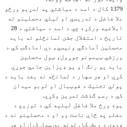
1379 کال د اسد د میاشتي په لمړیو ورځو
ملا فاضل د تدریسي او لیلي محصلینو ته
ابلاغیه ورکړه چي د اسد د میاشتي د 28
تاریخ د استقلال جشن لمانځلو ته باید
محصلین آمادګي ونیسي، دي امادګۍ کي د
ورزشي ټیمونو جوړول، ټول محصلین
باید یو رنګ او یو ډیزاین جامي جوړي
کړي او هر سهار د لمانځه نه بعد باید د
پولي تخنیک د فوټبال او لوبو میدان
کي د رسم ګذشت تمرین وکړي.
یوه ورځ ملا فاضل لیلیه کي د توزیع د
معلم په ځاي ناست وو او د محصلینو نه د
ډوډی د ویش کارتونه يي ټول کړل او هر