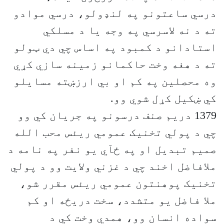
درسي ساعتونو په لنډولو، درسي موادو
ته د نه لاسرسي په وجه یا د مسلکي
استادانو د کمبود په اساس چي دي ټولو
ته د هغه وخت حاکمانو زمینه سازي کړي
وه محصلین په کم او بي ارزښته مسایلو
کي ښکیل کړل شوي وو.
1379 دریم صنف درسونو په جریان کي وو
چي د پولي تخنیک عمومي ریئس محب الله
صمیم تبدیل او په ځآي یو نفر په نامه د
ملافاضل اخند چي د غزني ولایت وو د پولي
تخنیک پوهنتون عمومي ریئس مقرر شو،
ملا فاضل یو متشدد، سخت دریځه او کم
سواده انسان وو، همدي وخت کي د