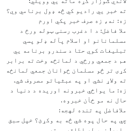
لاندي ګوزار کړه ماته يي وویلي:
ته خبر يي رادیو کي څه ډول برنامي وي؟
زه: نه، زه صرف خبر پکي اورم
ملا فاضل: د ا دغرب رسنی ټوله ورځ د
مسلمانانو او اسلام پآله ډلو پسي
تبلیغات کوي حتا د سندرو برنامه يي
هم د جمعي ورځي د لمانځه وخت ته برابر
کړی تر څو مسلمان ځوانان جمعي لمانځه
ته ولاړ نشي او په عبثیاتو مصروف شي.
زه: ما یواځي خبرونه اوریده د دنیا د
حال نه مو ځآن خبروه.
ملافاضل په تنده لهجه:
چي په حال پوه شي څه به وکړئ؟ خپل سبق
وایه! نور له اطاقه ووته.