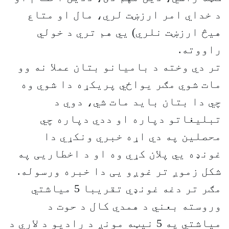
د خداي امر ارزښت لري، مال او متاع
هیڅ ارزښت نلري) يي هم تري د خولي
راووته.
تر دي وخته د بامیانو بتان عملا نه وو
مات شوي مګر یواځي پریکړه دا شوي وه
چي دا بتان باید مات شي، دوي د
تبلیغاتو دپاره او ددي دپاره چي
محصلین په دي اړه خبري ونکړي دا
غونډه يي پلان کړي وه او د اخطاريی په
شکل زموږ تر غوږو يی دا خبره ورسوله.
مګر تر دغه غونډي تقریبا 5 میاشتي
وروسته بعني د همدي کال د حوت د
میاشتي په 5 نیټه مونږ د رادیو د لاري د