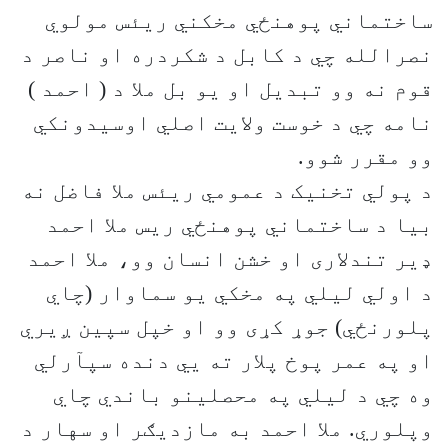
ساختماني پوهنځي مخکني ریئس مولوي
نصرالله چي د کابل د شکردره او ناصر د
قوم نه وو تبدیل او یو بل ملا د ( احمد )
نامه چي د خوست ولایت اصلي اوسیدونکي
وو مقرر شوو.
د پولي تخنیک د عمومي ریئس ملا فاضل نه
بیا د ساختماني پوهنځي ریس ملا احمد
ډیر تندلاری او خشن انسان وو، ملا احمد
د اولي لیلي په مخکي یو سماوار (چاي
پلورنځي) جوړ کړی وو او خپل سپین ږیري
او په عمر پوخ پلار ته يي دنده سپآرلي
وه چي د لیلي په محصلینو باندي چاي
وپلوري. ملا احمد به مازدیګر او سهار د