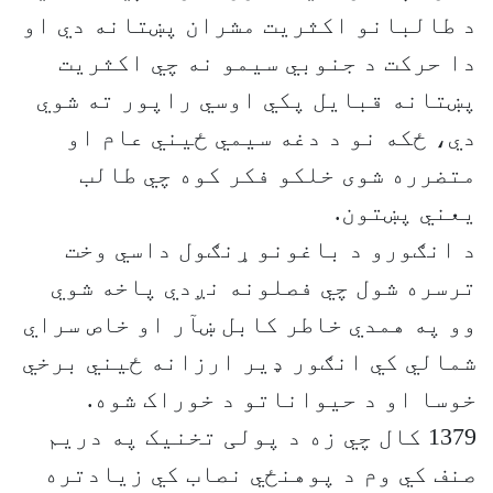
د طالبانو اکثریت مشران پښتانه دي او
دا حرکت د جنوبي سیمو نه چي اکثریت
پښتانه قبایل پکي اوسي راپور ته شوي
دي، ځکه نو د دغه سیمي ځيني عام او
متضرره شوی خلکو فکر کوه چي طالب
یعني پښتون.
د انګورو د باغونو ړنګول داسي وخت
ترسره شول چي فصلونه نږدي پاخه شوي
وو په همدي خاطر کابل ښآر او خاص سراي
شمالي کي انګور ډیر ارزانه ځیني برخي
خوسا او د حیواناتو د خوراک شوه.
1379 کال چي زه د پولی تخنیک په دریم
صنف کي وم د پوهنځي نصاب کي زیادتره