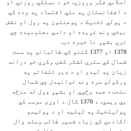
اسلامي فکر وروزي. خو د مسلکي روزني او
د افغانستان په ملي اقتصاد په وده کي
د پولي تخنیک د پوهنتون په رول او نقش
بیخي ونه غږیده او داسي معلومیده چي
تري بشپړ نا خبره دی.
1378 او 1377 کلنو کي طالبانو په سمت
شمال کي ستري لشکر کشۍ وکړي خو درانه
زیان په لیدو او د ډیر تلفاتو په
ورکولو سره ونه توانیدل چي شمال
متحده جبه وځپي او بشپړ ډول له منځه
يي ویسي. د 1378 کال د اوړی موسم کي
پولیتخیک په لیلیه او د پولیسو
اکادمي کي زیاد شمیر طالب وسله وال