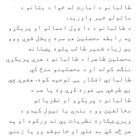
طالبانو د امارت له خوا د بتانو د
ماتولو خبر واورید.
د طالبانو د دا ډول اعمالو او پریکړو
په رابطه محصلین هم سره ویشل شوي وو،
یو زیاد شمیر طالب پلوه پښتانه
محصلین ظاهرا د طالبانو د هري پریکړي
ننګه کوله او د محصلینو منځ کي
طالباني افکار يی توجیه کوه. هغوي چي
بي طرفي يی غوره کړي وه یا هم د
طالبانو د پریکړو او نظریاتو
مخالفین وو د بندي یا نیول کیدو د
ویري ښکاره نظریات يي نه ورکوه او په
هر څه کي به غلي او خاموشه وو یا زمني