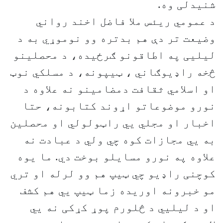
شنیدلی وه.
د عمومي ریئس ملا فاضل اخند رواني
وضیعت تر دې هم بدتره وو نوموړي به د
لیليی په اطاقونو ګرځیده، د محصلینو
څخه راډیوګاني ، ټیپونه، د مسلکي نوټ
او اسلامي ثقافت دمضامینو نه علاوه د
نورو موضوعاتو اړوند کتابونه، حتا
اخبار او مجلي يي راټولولي او محصلین
به يي مجازات کوه چي ولي د عبادت نه
علاوه په نورو مسایلو بوخت دي. ما یوه
کوچنی راډیو چي ټيپ هم وو لرله او تري
مو خبرونه اوریده زما ټیپ يي هم کشف
او د لیليي د څلورم پوړ کړکی نه يي