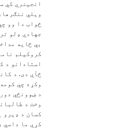
انجینري کي س
ویلي ننګرهار
ځواب دا وو چي
جهادي ډلو ترم
بي ځایه مداخل
کروکیلم نامنظ
استادانو د کم
ځآي دی. د کان
وکړه چي کومه 
د ښوونځي دوري
وخت د طالبانو
کسان د ډیرو پ
کړي ما داسي ډ