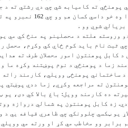
 پوهنځي ته کامیابه شي چي دي رشتي ته د ج
جګه نمره همدا وه خو داسي کسان هم 
بریالي شوي وو .
و وروسته هلته د محصلینو په منځ کي مي یو 
ي ثبت نام باید کوم ځاي کي وکړم، محصل را
 د کابل پوهنتون امور محصلان طرف ته هدای
مند زما د پوهنځي د نوم پوښتنه وکړه ما و
 د ساختماني پوهنځی وویلي، کارمند راته و
هنتون ته مراجعه وکړي، زما ددي پوښتي په
رته ده کارمند وویل: باغ بالا کي دی، یو ټ
ي. زه کابل پوهنتون په شمالي دروازه ووتل
اړ یو ټکسي چلوونکي چي ظاهري قیافه يي د و
 برابر وو مخاطب مي کړ او ورته مي وویلي 