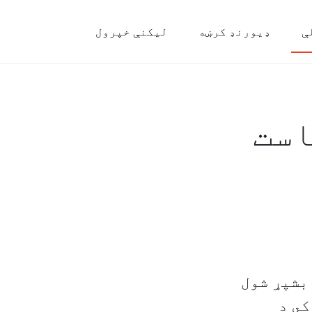
ې
ډیورنډ کرښه
لیکنې خپرول
است
حانونه بشپړ شول
کي د