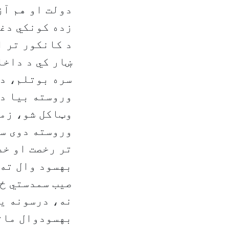
دولت او هم آز
زده کونکي دغه
د کانکور تر ا
ښار کي د داخل
سره بوتلم، د
وروسته بیا د 
وټاکل شو، زما
وروسته دوی سر
تر رخصت او خد
بهسود وال ته 
صیب سمدستي ځو
نه، درسونه يي
بهسودوال ماته