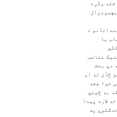
خله وکړه
بهسودوال
ندانانو د
اب یا
لکي
نیک مناسب
 دي بحث
و ځآن ته او
ی خوا هغه
ه به ځیني
ه لاره پیدا
ندګلوي په