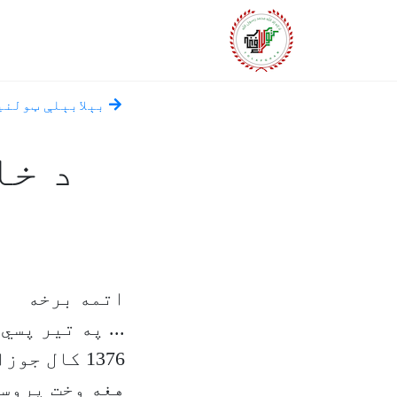
بېلابېلې ټولني
د خا
اتمه برخه
... په تیر پسي
هغه وخت پروسه