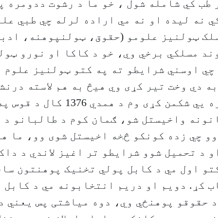
طب کي شامله شول ، خو ما د رشوت ددومره پ
ي نه لیده او نه مي اراده لرله چي طبي عل
لک ټولنیز علومو (حقوق، ټولنپوهنه، ادبی
ند مسلکي برخي وي، خو د کاکا او نورو ټو
چي اوسني شرایطو ته په کتو ټولنیز علوم 
به دي وخت تیر کړی وي هیڅ به هم لاسته درنش
يی مغشوش او زه یي شکمن کړی وم د همد
نونه واخیستل شو، ګمان کوم د طالبانو د 
و چي زده کونکو څخه اخیستل شوی وو، ما هم
و د تحمیل شوو شرایطو تر اغیز لاندي د دا
تو اول مي د کابل پولي تخنیک پوهنتون سا
 کړ. دویم او دریم انتخابونه مي د کابل 
 حقوقو پوهنځي وي، دوه میاشتی پس یعني د 