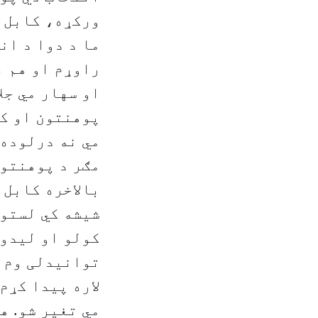
ورکړه، کابل ت
ما د دوا د ان
راوړم او هم ب
او سهار مي جلا
پوهنتون او کا
مي نه درلوده،
مګر د پوهنتون
بالاخره کابل 
شیشه کي لستون
توانیدلی وم 
لاره پیدا کړم