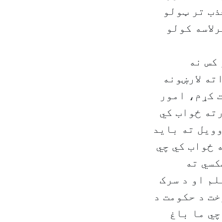
ذب تر ټولو
وو چي 162 نمبرو په ترلاسه کولو
کس نه
ته لارښونه
ت کړم، امور
رته ځواب کي
ویل ته باید
 ځواب کي چي
کسي ته
م او د سرک
خت د حکومت د
چي ما باغ