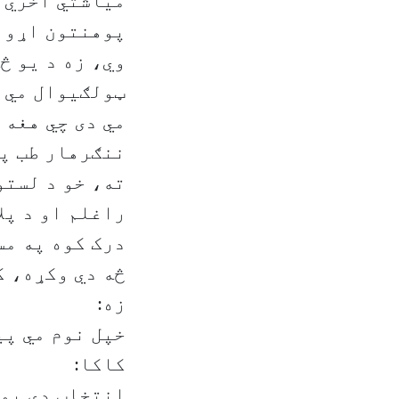
میاشتي آخري ش
پوهنتون اړون
وي، زه د یو څ
ټولګیوال مي ا
ننګرهار طب پو
ته، خو د لستو
راغلم او د پل
درک کوه په مس
څه دي وکړه، ک
زه:
خپل نوم مي پی
کاکا:
انتخاب دي پو