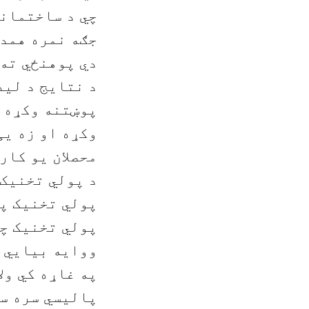
چي د ساختماني
دي پوهنځي ته 
د نتایج د لید
پوښتنه وکړه چ
وکړه او زه يی
محصلان یو کار
د پولي تخنیک
پولي تخنیک پو
پولي تخنیک چی
ووایه بیايي د
په غاړه کي ول
پالیسي سره سم