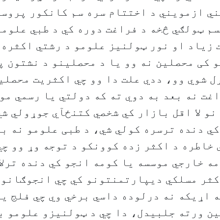
ي ازمویني د اختتام سره سم کانکور پروسه
م ټولګي څخه د فراغت دوره کي د طبي علومو
 زیاد او نور ټولنیز علومو د رشتي اکثره
کی محصلین نه وو یا د محصلینو د نشتون پ
 شوي وو، ددي علت دا وو چي اکثریت محصلی
اغت نه بعد به دوي ته که دولتي یا رسمي م
نو لا اقل بازار کي شخصي کتنځآي جوړولي شي
ي دنده ترسره کولي شي، د طبی علومو نه ب
 خاطره د اکثر زده کوونکو د توجه وړ وو چي
ه خارجي موسسه یا کومه انجو کي دنده ترلا
کثر مسلکي دیپارتمنتونو کي چي انجوګانو 
 اړیکه نه درلوده داسي برخي وي چي فلج یا
ن ورته جلبیدل، دا چي د ټولنیزو علومو ب