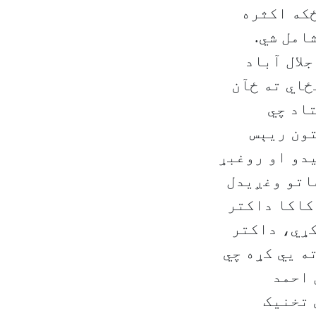
ځکه اکثره
امل شي.
لال آباد
ځاي ته ځآن
اد چي
تون ریېس
یدو او روغبړ
اتو وغږیدل
کاکا داکتر
کړي، داکتر
ه يي کړه چي
 احمد
 تخنیک