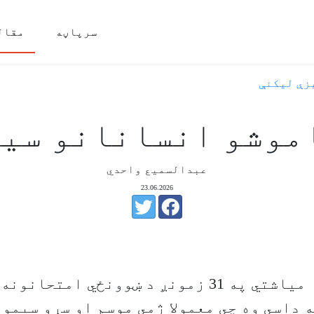
سرپاڼه
مقال
زې ليکنې
موشو انسانانو سی
عبدالسمیع واحدي
23.06.2026
1376 کال جوزا میاشتي په 31 زمونږ د ښوونځي امت
 داسي وه چي معمولا ژمي موسم او سړو سیمو 