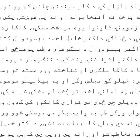
اد بازار کي د کار موندني چانس کم وو نو 
 برخه نه انتخابوله او نه يی غوښتل پکي ش
زمویني شاوخوا یوه میاشت مخکي، کاکا زه ج
ي د څانګي داکتر خلیل احمد بهسودوال کتن
اکتر بهسودوال د ننګرهار د طب پوهنځي است
داکتر اشرف غني وخت کي د ننګرهار د پوهن
 د کاکا ملګری او شناخته وو، هلته تر رس
ه خپلو کي مجلس وکړ او په بیلابیلو موضوع
ای په اماني اخیستو څخه لږ مخکي شیبه کي 
وویلي چي ځوي مي غواړي کانکور کي ګډون و
اب ورکړ طب به وايي پلار می موسکی شوو ورت
 نه دي ویلي کامبیاب به نشي، داکتر خلیل
 مخاطب شو او راته يي وویل چي کابل پولي