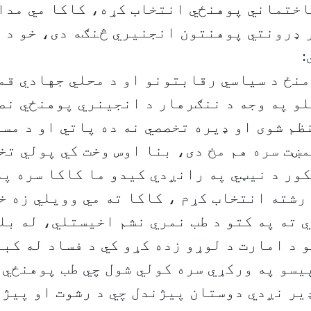
اختماني پوهنځي انتخاب کړه، کاکا مي مدا
 ډرونتي پوهنتون انجنیري څنګه دی، خو د 
:
نځ د سیاسي رقابتونو او د محلي جهادي قم
و په وجه د ننګرهار د انجینري پوهنځي نص
م شوی او ډیره تخصصي نه ده پاتي او د مس
ښت سره هم مخ دی، بنا اوس وخت کي پولي تخ
کور د نیټي په رانږدي کیدو ما کاکا سره په
رشته انتخاب کړم ، کاکا ته مي وویلي زه خ
 ته په کتو د طب نمري نشم اخیستلي، له بل
 د امارت د لوړو زده کړو کي د فساد له کبل
یسو په ورکړي سره کولي شول چي طب پوهنځي ت
یر نږدي دوستان پیژندل چي د رشوت او پیژ