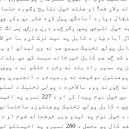
ه ولاړ شه! او هلته خپل نتایج وګوره حتما 
تقال دپاره آمادګي پیل کړه فکر مي وکړ چي 
ه خپل نتیجي پسي وګرځم، دري ورځي پس تګ ت
ل آباد ښار د کابل په نیت ترک کړ، ما خو لا
بل پولي تخنیک سیمي هم نه وي لیدلي او پ
 که څه هم کابل خیرخانه سیمه کي مي بلدت
 په مسیر راه بلد نه وم، د خلکو نه د پوښ
پوهنتون موقیعت ته ورسیدم، د انجنیري پو
ه ځوړند وو، بالاخره د پولی تخنیک د لستو
کولو او لیدو مي خپل نوم پیدا کړ او د 227 نمر
چي د کابل پولي تخنیک پوهنتون، ساختماني
. د خپل نوم په لیدو ډیر خوشحاله شوم او د
مي تغیر شو. هغه کال یو محصل د 280 نمبرو په