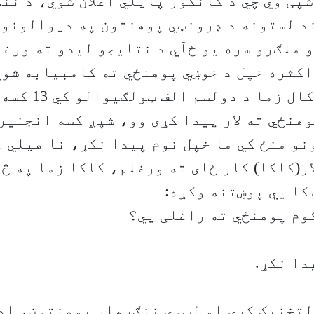
پی وي چي د کانکور پایلي اعلان شوي، د نن
د لستونه د ډرونټي پوهنتون په دیوالونو 
و ملګرو سره یو ځآي د نتایجو لیدو ته ورغ
کثره خپل د خوښي پوهنځي ته کامبیابه شوي
مي دی چي هغه کال زما د 
هنځي ته لار پیدا کړی وو، شپږ کسه انجنیر
نو منځ کي ما خپل نوم پیدا نکړ، نا هیلي 
ار(کاکا) کار ځای ته ورغلم، کاکا زما په څ
کا يي پوښتنه وکړه:
وم پوهنځي ته راغلی يي؟
دا نکړ.
لتخنیک کړی او لټوي ننګرهار پوهنتون، اد