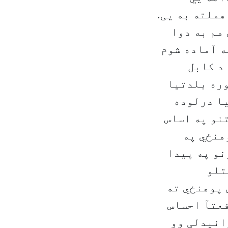
هملته به يی.
هم به دوا
ه آماده شوم
 د کابل
وره بلدتیا
یا درلوده
تنو په اساس
هنځي په
نو په پیدا
و په اخیستلو
 پوهنځي ته
فعتآ احساس
 اخیستلو توانیدلی وو