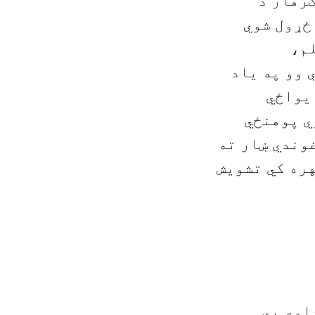
ګرهار د
ځړول شوي
لم،
 وو په یاد
دولسم الف ټولګیوالو کي 13 کسه یواځي
ي پوهنځي
غوندي ښار ته
هره کي تشویش
امه يي