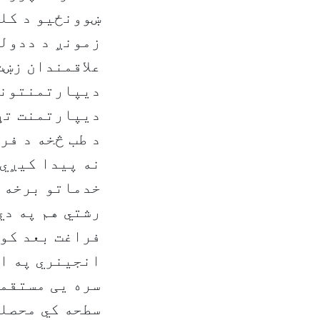
ښوونځیو د کلن
زمونږ د ددولس
علاقمندان زښت
دیپارتمنتونو 
دیپارتمنت تړل
د طب څخه د فر
نه پیدا کیږي 
خدماتو برخه ک
رشتي هم په دي
فراغت بعد کوم
انجینري په ا
سره يی مستقمه
سطحه کي محصلی