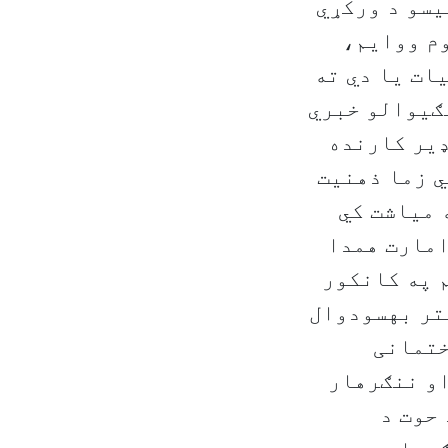
یسو د ورکړي
وم ووایم،
ات یا دي ته
لګیوالو خبري
ډیر کارنده
ي زما ذهنیت
ي 1376 کال د قوس په میاشت کي
امارت همدا
 په کانکور
کتر بهسودوال
ختمانی
او ننګرهار
حوت د