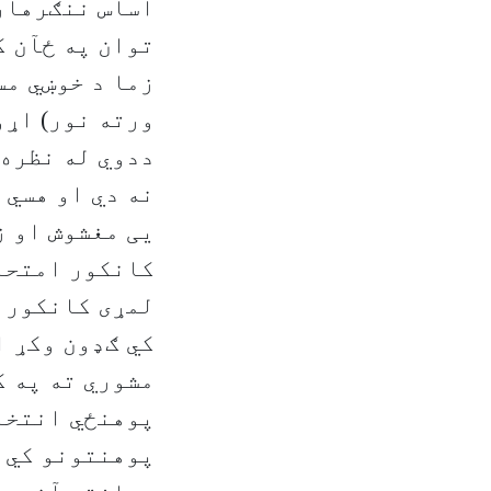
اساس ننګرهار 
توان په ځآن ک
زما د خوښي مس
ورته نور) اړو
ددوي له نظره 
نه دي او هسي 
کانکور امتحا
لمړی کانکور و
کي ګډون وکړ ا
مشوري ته په ک
پوهنځي انتخاب
پوهنتونو کي د