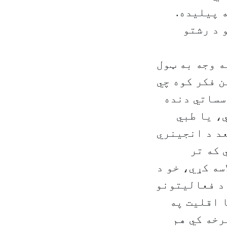
 پیلیده.
 د رشتو
ه وجه به ټول
ن فکر کوه چي
وسساتي دنده
، یا طبي
عد د انجینري
 که تر
سه کړي، خو د
د فعالیتونو
 اقلیت په
رخه کي هم