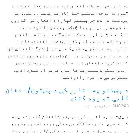
په تاریخي لحاظ د افغان نوم ته یوه ځغلنده کتنه
څلورمه برخه: پښتنو خپل ځان ته پښتون ویلی، نو
پوښتنه دا ده چې پښتنو لپاره د افغان نوم کارول
له کومه راغی او بیا څنګه پښتنو دا نوم هم کله
ناکله د ځان لپاره وکارولو؟ همدارنګه د افغان
نوم څنګه عام شو او بلاخره څنګه د افغانستان د
ټولو اوسېدونکو په شریک هویت بدل شو؟ دلته دې او
دا شان نورو پوښتنو ته د ځواب په پار، یوه ځغلنده
کتنه کوو: د افغان نوم خپله پښتنو پر ځان نه دی
ایښي بلکې د سیمي په فارسي، عربي او هندي ادبي
متنونو کې دا نوم رادود ش...
د پښتنو په اثارو کې د پښتون/ افغان
کلمې ته یوه کتنه
28.05.2026
- سرلوڅ مرادزی
د پښتنو په اثارو کې د پښتون/ افغان کلمې ته یوه
کتنه شپږمه برخه: لکه چې مخکې ورته اشاره وشوه،
پښتنو په خپل داخلي قومي دود کې ځان ته «پښتون»