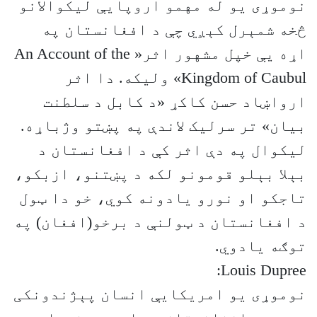
نوموړی یو له مهمو اروپایې لیکوالانو
څخه شمېرل کېږي چې د افغانستان په
اړه یې خپل مشهور اثر« An Account of the
Kingdom of Caubul» ولیکه. دا اثر
ارواښاد حسن کاکړ «د کابل د سلطنت
بیان» تر سرلیک لاندې په پښتو وژباړه.
لیکوال په دې اثر کې د افغانستان د
بېلا بېلو قومونو لکه د پښتنو، ازبکو،
تاجکو او نورو یادونه کوي، خو دا ټول
د افغانستان د ټولنې د برخو(افغان) په
توګه یادوي.
Louis Dupree:
نوموړی یو امریکایې انسان پېژندونکی