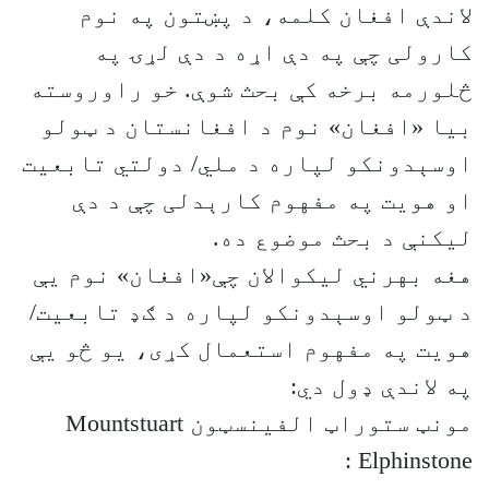
لاندې افغان کلمه، د پښتون په نوم
کارولی چې په دې اړه د دې لړۍ په
څلورمه برخه کې بحث شوې. خو راوروسته
بیا «افغان» نوم د افغانستان د ټولو
اوسېدونکو لپاره د ملي/ دولتي تابعیت
او هویت په مفهوم کارېدلی چې د دې
لیکنې د بحث موضوع ده.
هغه بهرني لیکوالان چې«افغان» نوم یې
د ټولو اوسېدونکو لپاره د ګډ تابعیت/
هویت په مفهوم استعمال کړی، یو څو یې
په لاندې ډول دي:
مونټ ستوراټ الفینسټون Mountstuart
Elphinstone :