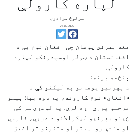
لپاره کارولې
سرلوڅ مرادزی
27.05.2026
هغه بهرني پوهان چې افغان نوم یې د
افغانستان د ټولو اوسېدونکو لپاره
کارولې
پنځمه برخه:
د بهرنیو پوهانو په لیکنو کې د
«افغان» نوم کارونه، په دوه بېلا بېلو
مرحلو پورې اړه لري. په لومړي سر کې
ځینو بهرنیو لیکوالانو د عربي، فارسي
او هندې روایاتو او متنونو تر اغیز