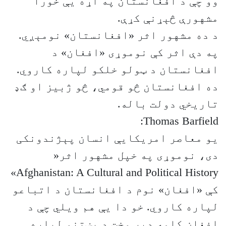
وو چې د افغانستان په اړه یې خورا
مشهورې څېړنې کړې.
د ده مشهور اثر «افغانستان» نومېږي.
په دې اثر کې نوموړی «افغان» د
افغانستان د ټولو خلکو لپاره کاروي.
ده افغانستان څو قومي، څو ژبیز او ګډ
تاریخي دولت باله.
Thomas Barfield:
یو معاصر امریکایې انسان پېژندونکی
دی، نوموړی په خپل مشهور اثر«
Afghanistan: A Cultural and Political History»
کې «افغان» نوم د افغانستان د اتباعو
لپاره کاروي. خو دا یې هم ویلي چې د
افغان کلمه ډېر وخت د پښتنو لپاره