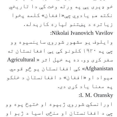
خو ډېری یې په ورته وخت کې دا تاریخي
نکته هم یادوي چې«افغان» کلمه پخوا
زیاتره د پښتنو لپاره کارېدله.
Nikolai Ivanovich Vavilov:
وایلوف یو مشهور شوروي ساینسپوه وو
چې په ۱۹۲۰ کلونو کې یې افغانستان ته
سفر کړی وو. ده په خپل اثر « Agricultural
Afghanistan» کې افغانستان یو څو قومي
هېواد او «افغان» د افغانستان د خلکو
په معنا یاد کړی دی.
I. M. Oransky:
اورانسکي شوروي ژبپوه او ختیځ پوه وو
چې د افغانستان او منځۍ اسیا د ژبو او