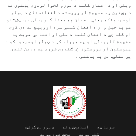
ویلې او د افغان کلمه د نورو لخوا لومړی پښتون ته
د پښتون په مفهوم او وروسته د افغانستان د ټولو
اوسېدونکو یعنې افغان په معنا کارېدلې ده. پښتنو
هم په خپل وار د افغان کلمې سره اړوپېچ نه دی کړی
او کله چې د افغان کلمه د ملي او افغاني هویت په
مفهوم کارېدلې او په هېواد کې د ټولو اوسېدونکو د
پيوستون او یووستون څرګندوی شوې، په ورین تندې
یې منلې. نن په پښتنو...
سرپاڼه
اسلامي‌ښونه
ډیورنډ‌کرښه
کتابونه
بحث فورمونه