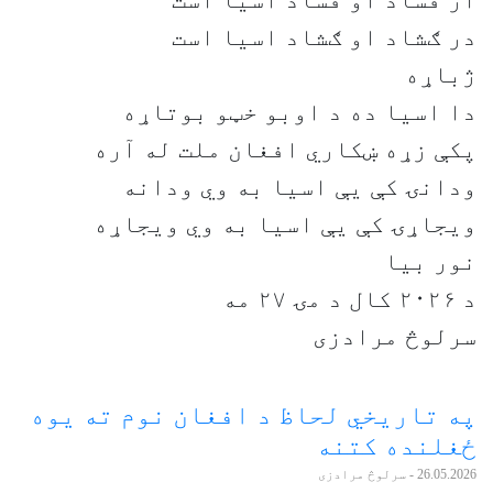
از فساد او فساد اسیا است
در ګشاد او ګشاد اسیا است
ژباړه
دا اسیا ده د اوبو خټو بوتاړه
پکې زړه ښکاري افغان ملت له آره
ودانۍ کې یې اسیا به وي ودانه
ویجاړۍ کې یې اسیا به وي ویجاړه
نور بیا
د ۲۰۲۶ کال د مۍ ۲۷ مه
سرلوڅ مرادزی
په تاریخي لحاظ د افغان نوم ته یوه
ځغلنده کتنه
26.05.2026
- سرلوڅ مرادزی