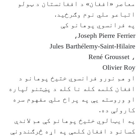
معاصر «افغان» د افغانستان د ټولو
اتباعو ملي نوم وګرځید.
په فرانسوي پوهانو کې
Joseph Pierre Ferrier،
Jules Barthélemy-Saint-Hilaire
، René Grousset
Olivier Roy
او هم نورو فرانسوي ختیځ پوهانو د
افغان کلمه کله نا کله د پښتنو لپاره
او وروسته يې په پراخ ملي مفهوم سره
کارولې ده.
په ایټالوي ختیځ پوهانو کې هم لاندې
کسانو د افغان کلمې په اړه څرګندونې