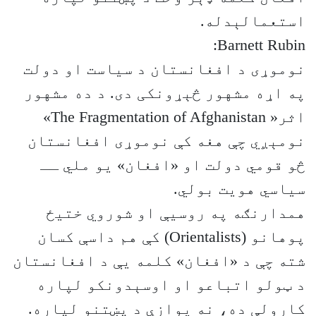
استعمالېدله.
Barnett Rubin:
نوموړی د افغانستان د سیاست او دولت
په اړه مشهور څېړونکی دی. د ده مشهور
اثر« The Fragmentation of Afghanistan»
نومېږي چې هغه کې نوموړی افغانستان
څو قومي دولت او «افغان» یو ملي ــ
سیاسي هویت بولي.
همدارنګه په روسيې او شوروي ختیځ
پوهانو (Orientalists) کې هم داسې کسان
شته چې د «افغان» کلمه یې د افغانستان
د ټولو اتباعو او اوسېدونکو لپاره
کارولې ده، نه یوازې د پښتنو لپاره.