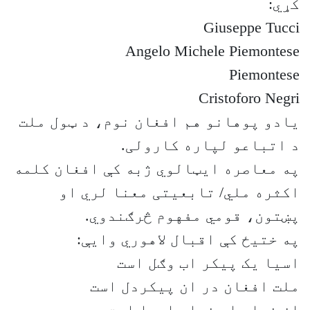
کړي:
Giuseppe Tucci
Angelo Michele Piemontese
Piemontese
Cristoforo Negri
یادو پوهانو هم افغان نوم، د ټول ملت
د اتباعو لپاره کارولی.
په معاصره ایټالوي ژبه کې افغان کلمه
اکثره ملي/ تابعیتی معنا لري او
پښتون، قومي مفهوم څرګندوي.
په ختیځ کې اقبال لاهوري وایې:
اسیا یک پیکر اب وګل است
ملت افغان در ان پیکردل است