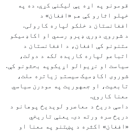
قومونو په اړه یې لیکنې کړې. ده په
خپلو اثارو کې هم «افغان» د
افغانستان د خلکو لپاره کارولی.
د شوروي دورې ډېرو رسمي او اکاډمیکو
متنونو کې افغان، د افغانستان د
اتباعو لپاره کارېده لکه د دولت،
سیاست او نړیوالو اړیکوپه بحثونو کې.
شوروی اکاډمیک سیستم زیاتره ملت،
تابعیت، او جمهوریت په مودرن سیاسي
معنا کاروي.
داسې دریځ د معاصرو لوېدیځ پوهانو د
دریځ سره ورته دی. یعنې تاریخي
«افغان» اکثره د پښتنو په معنا او