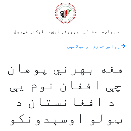
سرپاڼه
مقالې
ډیورنډ کرښه
لیکنې خپرول
روانې چارې او بېلابېل
هغه بهرني پوهان
چې افغان نوم یې
د افغانستان د
ټولو اوسېدونکو