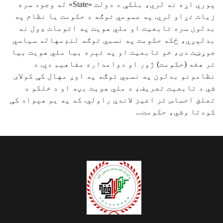
پورې اړه نه لري، بلکې د دولت «State» له وجود سره
زیات تړاو لري. په عمومي توګه د حکومت یا نظام په
بدلون سره تابعیت او ملي هویت په اتومات ډول نه
بدلېږي، ځکه حکومت په نسبي توګه لنډمهاله سیاسي
جوړښت دی، خو تابعیت او په تېره بیا ملي هویت بیا
تر هغه (حکومت) ژور او دوامداره مفاهیم دي. د
نظامونو بدلون په نسبي توګه په اوږ مهال کې کولای
شي د تابعیت تعریف، د ملي هویت بڼه او د خلکو د
تعلق احساس تر اغیز لاندې راولي. که په یو هېواد کې
کودتا وشي، حکومت...