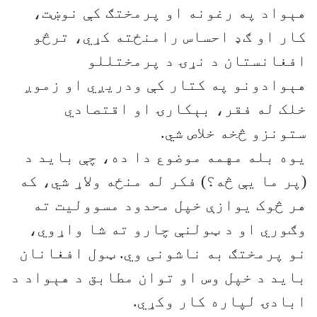
هېواد په رغونه او پرمختګ کې نوښت،
کار او ګډ احساس رامنځته کړي، ترڅو
افغانستان د نړۍ د پرمختللو
هېوادونو په کتار کې ودریږي او زموږ
خلک له فقر، بېکارۍ او اقتصادي
ستونزو څخه خلاص شي.
یوه بله مهمه موضوع دا ده، چې باید د
(پر ما یې څه؟) فکر له منځه ولاړ شي، که
هر څوک یوازې خپل محدود مسوولیت ته
وګوري او د ټولنې چارو ته شا واړوي،
نو پرمختګ به ناشونی وي. ټول افغانان
باید د خپل وس او توان مطابق د هېواد د
ابادۍ لپاره کار وکړي.