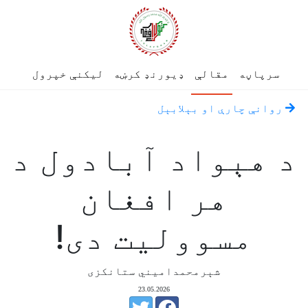
سرپاڼه
مقالې
ډیورنډ کرښه
لیکنې خپرول
روانې چارې او بېلابېل
د هېواد آبادول د
هر افغان
مسوولیت دی!
شېرمحمدامیني ستانکزی
23.05.2026