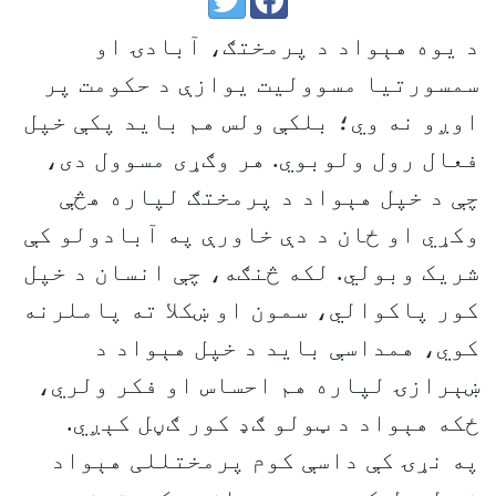
د یوه هېواد د پرمختګ، آبادۍ او
سمسورتیا مسوولیت یوازې د حکومت پر
اوږو نه وي؛ بلکې ولس هم باید پکې خپل
فعال رول ولوبوي. هر وګړی مسوول دی،
چې د خپل هېواد د پرمختګ لپاره هڅې
وکړي او ځان د دې خاورې په آبادولو کې
شریک وبولي. لکه څنګه، چې انسان د خپل
کور پاکوالي، سمون او ښکلا ته پاملرنه
کوي، همداسې باید د خپل هېواد د
ښېرازۍ لپاره هم احساس او فکر ولري،
ځکه هېواد د ټولو ګډ کور ګڼل کېږي.
په نړۍ کې داسې کوم پرمختللی هېواد