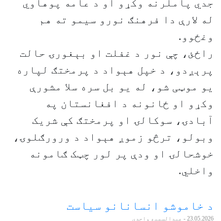
جدي پاملرنه وکړو او د عامه پوهاوي
له لارې دا فرهنګ نورو سیمو ته هم
وغځوو.
راځئ، چې نور د غفلت او بېغورۍ حالت
پرېږدو، د خپل هېواد د پرمختګ لپاره
یو موټی شو، له یو بل سره سلا مشورې
وکړو او ځانونه د افغانستان په
آبادۍ، سوکالۍ او پرمختګ کې شریک
وبولو، ترڅو زموږ هېواد د ورورګلوۍ،
خوشحالۍ او ودې پر لور چټک ګامونه
واخلي.
د خاموشو انسانانو سیاست
23.05.2026
- عبدالسمیع واحدي