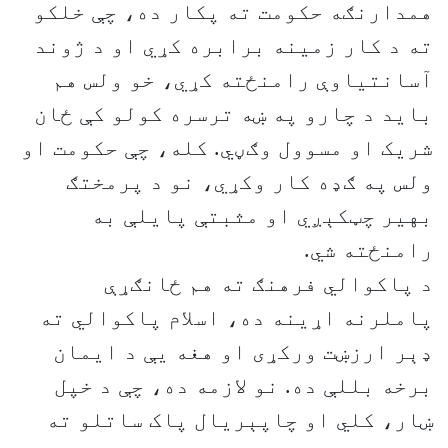
همدارنګه حکومت ته پکار ده، چې خلکو
ته د کار زمینه برابره کړي او د ژوند
آسانتیاوې رامنځته کړي، خو ولس هم
باید د چارو په ښه ترسره کولو کې ځان
شریک او مسوول وګڼي. کله، چې حکومت او
ولس په ګډه کار وکړي، نو د پرمختګ
بهیر چټکېږي او مثبتې پایلې به
رامنځته شي.
د پاکوالي فرهنګ ته هم ځانګړې
پاملرنه اړینه ده، اسلام پاکوالي ته
ډېر ارزښت ورکړی او هغه یې د ایمان
برخه بللې ده. نو لازمه ده، چې د خپل
ښار، کلي او چاپېریال پاک ساتلو ته