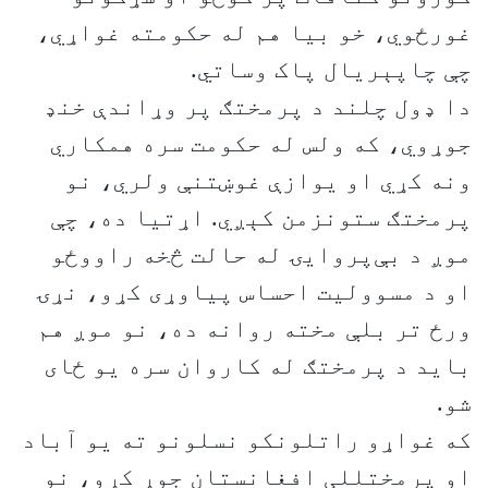
غورځوي، خو بیا هم له حکومته غواړي،
چې چاپېریال پاک وساتي.
دا ډول چلند د پرمختګ پر وړاندې خنډ
جوړوي، که ولس له حکومت سره همکاري
ونه کړي او یوازې غوښتنې ولري، نو
پرمختګ ستونزمن کېږي. اړتیا ده، چې
موږ د بې‌پروايۍ له حالت څخه راووځو
او د مسوولیت احساس پیاوړی کړو، نړۍ
ورځ تر بلې مخته روانه ده، نو موږ هم
باید د پرمختګ له کاروان سره یو ځای
شو.
که غواړو راتلونکو نسلونو ته یو آباد
او پرمختللی افغانستان جوړ کړو، نو