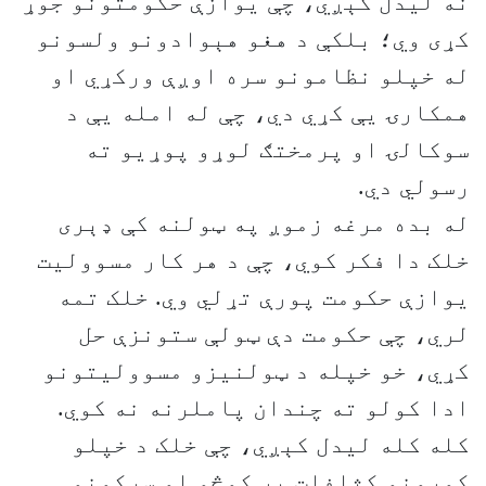
نه لیدل کېږي، چې یوازې حکومتونو جوړ
کړی وي؛ بلکې د هغو هېوادونو ولسونو
له خپلو نظامونو سره اوږې ورکړي او
همکارۍ یې کړي دي، چې له امله یې د
سوکالۍ او پرمختګ لوړو پوړیو ته
رسولي دي.
له بده مرغه زموږ په ټولنه کې ډېری
خلک دا فکر کوي، چې د هر کار مسوولیت
یوازې حکومت پورې تړلي وي. خلک تمه
لري، چې حکومت دې ټولې ستونزې حل
کړي، خو خپله د ټولنیزو مسوولیتونو
ادا کولو ته چندان پاملرنه نه کوي.
کله کله لیدل کېږي، چې خلک د خپلو
کورونو کثافات پر کوڅو او سړکونو