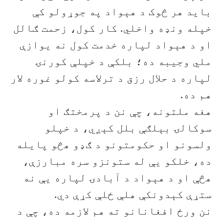
باید هر څوک د هېواد په جوړولو کې
خپله ونډه واخلي. کار کول، زحمت ګالل
او د هېواد لپاره خدمت کول نه یوازې
ملي وجیبه ده؛ بلکې د خپلې کورنۍ
لپاره د حلال رزق د ترلاسه کولو غوره لار
هم ده.
هغه ملتونه، چې نن د پرمختګ او
سوکالۍ بېلګې بلل کېږي، د خپلو
ولسونو او حکومتونو د ګډو هڅو پایله
ده، خلکو یې له ستونزو سره مبارزې،
هڅې او د هېواد د آبادۍ لپاره یې نه
ستړې کېدونکې هلې ځلې کړې دي.
نن ورځ افغانانو ته هم لازمه ده، چې د