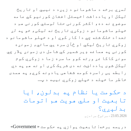
لمړي برخه د ماشومانو د زیږد د نیټي او تاریخ
لیکل او یادداشت اخیستل افغان کورنیو کي عامه
موضوع نه ده، اکثر کورنی حتا لوستي کورنی هم د
خپلو ماشومانو د زوکړي تاریخ نه لیکی، خو په لږ
تعداد خلک شته چي دا کار کوي او د خپلو ماشومانو د
زوکړي تاریخ لیکي او ځآن سره يي ساتي، زمونږه
کورنی په هماغه ډیر شمیر کي شامل دی زمونږ پلار چي
مونږ کاکا غږ ورته کوو ما سره زما د زوکړي کوم
لیکل شوی یادداښت نه دی شریک کړی او نه هم په دي
رابطه يی راسره کومه شفاهی یادونه کړي، په همدی
خاطر ما خپله د خپلي زوکړي نیټه د پ...
د حکومت یا نظام په بدلون، ایا
تابعیت او ملي هویت هم اتومات
بدلېږي؟
23.05.2026
- سرلوڅ مرادزی
دریمه برخه: تابعیت یوازې په حکومت « Government»