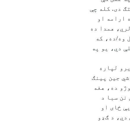
ګ دی. کله چې
 ارامه او
لري، همدا ده
 وه/ده، که
ې دي، يو په
يرو لپاره
ولت رئيس شي جين پينګ
وژو ده، هغه
نن سبا د
ې ځای او
 دي، د ګډو