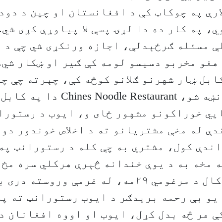
ارې په چوکاټ کې د افغانستان او چين د دود
ي، په کار ده دا لړۍ پسې لا پياوړې کړی شي.
ې مسئله ګرځېدلې، اجازه ورنکړی شي چې د 
هغو مخربو دسيسو لومه کې ګير او ښکار شي.
ابل ښار شهرنو ګلانو کوڅه کې، چېرته چې چ
رستورانټ په نښه شو، Noodle Restaurant
يي خوراکونو مشهور ځای و، ايوب د رستورا
دې له مخې مشتريانو ته د اخلاص خوندور دو
ندې کول، مشتري به چې کله د رستورانټ په 
 مخه به د يوې خندانه څېرې هرکلي سره مخ و
د ۱۴۰۴لمريز کال د مرغومي ۲۹مه، له غرمې ورو
يو بې رحمه بريدګر د ايوب رستورانټ ته په
ې هر څه بدل کړل، ايوب او اووه افغانان د