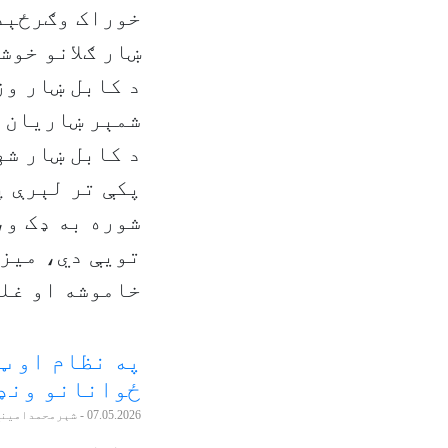
خوراک وګرځېدل
ښار ګلانو خوش
د کابل ښار وز
شمېر ښاريان و
د کابل ښار شه
پکې تر لېرې پ
شوره به ډک و،
تويې دي، ميزو
خاموشه او غلي
په نظام او ټ
ځوانانو ونډ
07.05.2026
- شېرمحمدامین