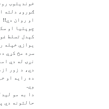
خونديتوب روح
ګورو، دلته او
او روان دي!!
چوپتيا او سکو
کېدل تسلط غوښ
يوازې خپله را
سره مخ کړې ده
نړۍ له دې امل
دي، د زور ازم
ده رايه او خب
وي.
دا به مو ليدل
حالتونه دي په