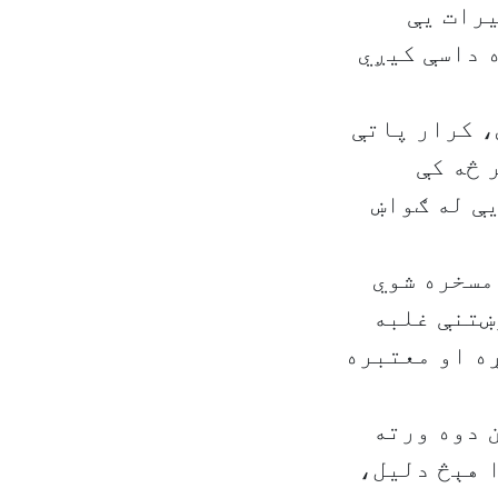
رات يې
 داسې کيږي
، کرار پاتې
 څه کې
ې له ګواښ
مسخره شوي
ښتنې غلبه
ړه او معتبره
 دوه ورته
 هېڅ دليل،