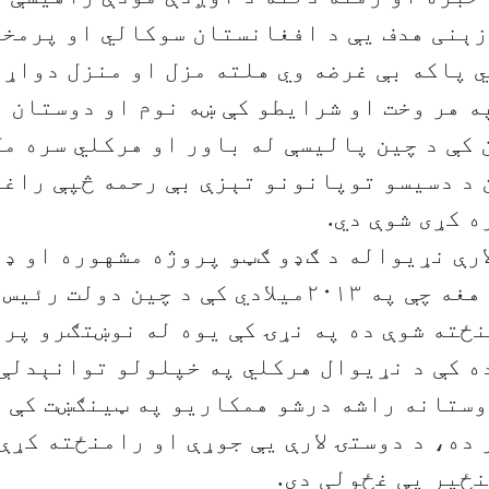
ېنی هدف يې د افغانستان سوکالي او پرمخت
 پاکه بې غرضه وي هلته مزل او منزل دواړه
ه هر وخت او شرايطو کې ښه نوم او دوستان 
کې د چين پاليسې له باور او هرکلي سره مل
 د دسيسو توپانونو تېزې بې رحمه څپې راغل
ه کړی شوې دي.
ارې نړيواله د ګډو ګټو پروژه مشهوره او ډ
اشنا نوم دی، هغه چې په ۲۰۱۳ميلادي کې د چين د
نځته شوې ده په نړۍ کې يوه له نوښتګرو پر
ه کې د نړيوال هرکلي په خپلولو توانېدلې 
ستانه راشه درشو همکاريو په ټينګښت کې ي
 ده، د دوستۍ لارې يې جوړې او رامنځته کړې
ځير يې غځولی دی.