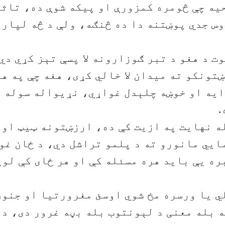
يه چې څومره کمزورې او پيکه شوې ده، تاثي
س جدي پوښتنه دا ده څنګه، ولې د څه لپاره
ت د هغو د تبر ګوزارونه لا پسې تېز کړي دي
تونکو ته ميدان لا خالي کړی، هغه چې په هر
يه او خوښه چلېدل غواړي، نړيواله سوله ي
.
ه نهايت په ازيت کې ده، ارزښتونه ټيټ او 
ايي مانورو ته د پلمو تراشل دي، د ځان غو
ره يې بايد هره مسئله کې او هر ځای کې لو
ي يا ورسره مخ شوي اوسئ مغرورتيا او جنون
 بله معنی د لېونتوب بله بڼه غرور دی، دا