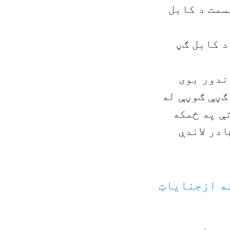
سمت د کابل
د کابل ګڼ
ندور بوی
ګڼې ګوڼې له
ې په ځمکه
در لاندې
ه ازجنایاتِ