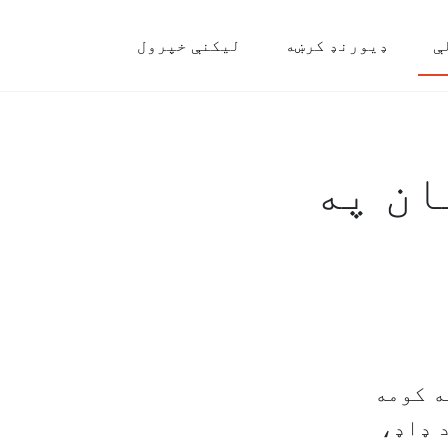
ې
ډیورنډ کرښه
لیکنې خپرول
ان په
ه کومه
 ډاډ،