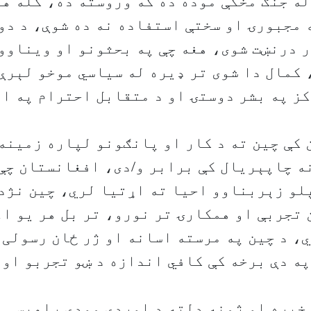
ه جنګ مخکې موده ده که وروسته ده، کله هم
مجبورۍ او سختې استفاده نه ده شوې، د دو
 درنښت شوی، هغه چې په بحثونو او ويناوو 
کمال دا شوی تر ډيره له سياسي موخو لېرې
ز په بشر دوستۍ او د متقابل احترام په ان
کې چين ته د کار او پانګونو لپاره زمينه
 چاپېريال کې برابر و/دی، افغانستان چې 
لو زېربناوو احيا ته اړتيا لري، چين نژد
 تجربې او همکارۍ تر نورو، تر بل هر يو ا
، د چين په مرسته اسانه او ژر ځان رسولی 
ه دې برخه کې کافي اندازه د ښو تجربو او
خبره او ژمنه دلته د اوږدې مودې راهيسې پ