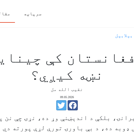
سرپاڼه
مقال
بېلابېل
غانستان کې چيناي
نښه کيږي؟
نقيب الله مل
09.05.2026
رانۍ، بلکې د اندېښنې وړ ده، نړۍ چې نن پ
ډوبه ده، د بې باورۍ تورې لړې پورته دي د