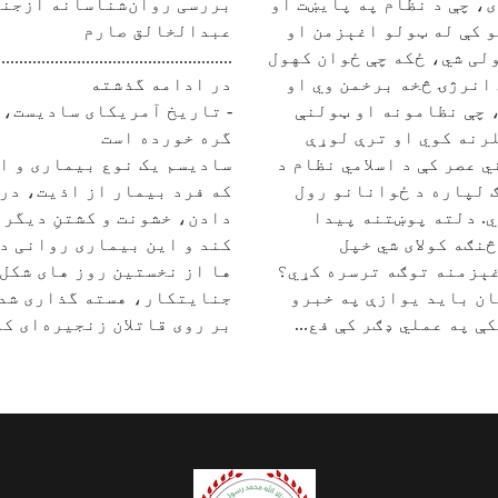
، چې د نظام په پایښت او
بررسی روان‌شناسانه ازجنا
 کې له ټولو اغېزمن او
عبدالخالق صارم
لی شي، ځکه چې ځوان کهول
..............................................
انرژۍ څخه برخمن وي او
در ادامه گذشته
 چې نظامونه او ټولنې
- تاریخ آمریکای سادیست، 
رنه کوي او ترې لوړې
گره خورده است
 عصر کې د اسلامي نظام د
سادیسم یک نوع بیماری و اخ
 لپاره د ځوانانو رول
که فرد بیمار از اذیت، در
. دلته پوښتنه پیدا
دادن، خشونت و کشتنِ دیگرا
نګه کولای شي خپل
کند و این بيمارى روانی د
ېزمنه توګه ترسره کړي؟
ها از نخستين روز هاى شکل
ان باید یوازې په خبرو
جنايتکار، هسته گذارى شده
ې په عملي ډګر کې فع...
بر روی قاتلان زنجیره‌ای که 