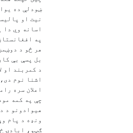
ښودلې ده يواز
نيت او پاليسي
اسانه وي دا پ
په افغانستان 
هر څو د دوښمن
بل پسې بې کار
د کمربند او ل
اعلان سره رام
چې په کمه مود
هيوادونو د دو
ونډه د پام وړ
ګټو، ابادۍ ځن