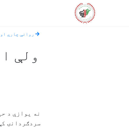
روانې چارې او 
ولې اف
نه يوازې د حي
سردګردانۍ کې 