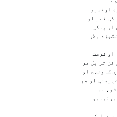
 د
ه اړخيزو
کې فخر او
 او پاکې
ګيزه ولاړ
 او فرصت
نن تر بل هر
ې ګاونډی او
غېزمنې او هم
شو، له
 وړتياوو
ه عمل کې