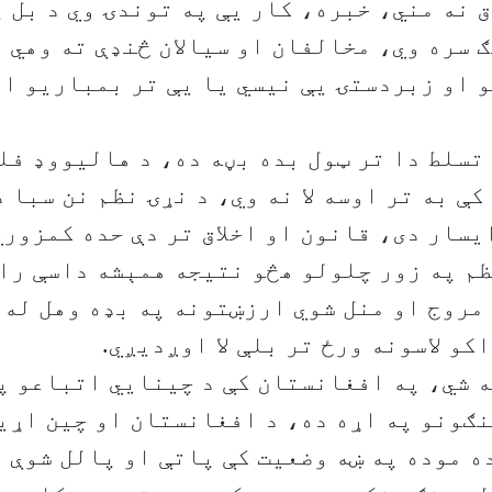
ق نه مني، خبره، کار يې په توندۍ وي د بل پ
 سره وي، مخالفان او سيالان څنډې ته وهي ل
 او زبردستۍ يې نيسي يا يې تر بمباريو او
تسلط دا تر ټول بده بڼه ده، د هاليووډ فل
کې به تر اوسه لا نه وي، د نړۍ نظم نن سبا 
يسار دی، قانون او اخلاق تر دې حده کمزوري
نظم په زور چلولو هڅو نتيجه همېشه داسې را
مروج او منل شوي ارزښتونه په بډه وهل له 
کو لاسونه ورځ تر بلې لا اوږديږي.
 شي، په افغانستان کې د چينايي اتباعو پ
ګونو په اړه ده، د افغانستان او چين اړي
 موده په ښه وضعيت کې پاتې او پالل شوې د