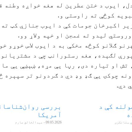
، ايوب د ختن عطرين له هغه خواږه وطنه ق
بويه کوڅې ته راوستی و.
ير اکبرخان جومات کې د ايوب جنازې کټ ته 
روستي ليدو ته غمجن او خپه ولاړ وو.
رنو ګلانو کوڅه مخکې به د ايوب لاس خوړو خو
ورې لګېده، هغه رستورانټ چې د مشتريانو 
 تش او تياره دی، رڼا يې مړه، ښېښې يې مات
نه چوکۍ يې ګډ وډ دي د ګردونو تر سپېره څا
 دي.
ولنه کې د
بررسی روان‌شناسان
ه
آمریکا
ي ستانکزی
09.05.2026
- عبدالخالق صارم