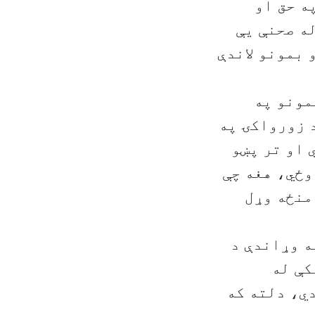
ه حق او
ه صحنې يې
 بمونو لاندې
مونو په
د زورواکۍ په
 او تر پښو
وځي، هغه چې
منځه وړل
ه وړاندې د
کې له
ي، دلته که