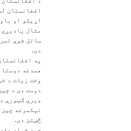
د افغانستان ل
افغانستان له 
اړيکو او باور
مثال ياديږي، 
ساتل شوې تمرک
دی.
په افغانستان 
همدغه دوستانه
وخت زيات د خپ
دوست دی د چين
ډيرې ګټورې دي
نېکمرغه چين پ
څښتن دی.
چين خپله هغه 