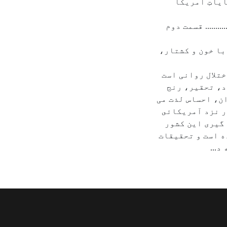
یاتِ آمریکا
................. قسمت دوم
با خون و کشتار،
تلال روانی است
د، تحقیر، رنج
ن، احساس لذت می
ر نزد آمريکائى
 گيرى اين کشور
 است و تحقیقات
د...