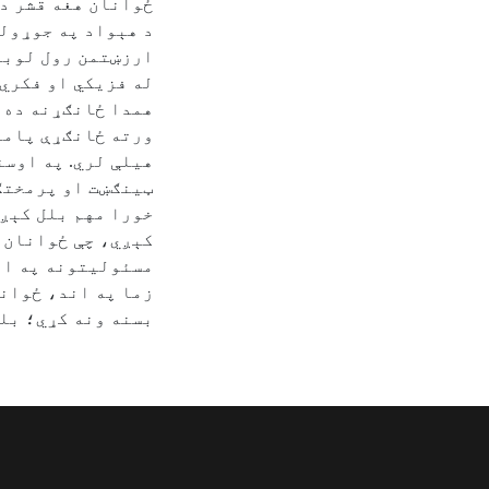
ځوانان هغه قشر دی
د هېواد په جوړولو
ارزښتمن رول لوبو
له فزیکي او فکري 
همدا ځانګړنه ده،
ورته ځانګړې پامل
هیلې لري. په اوسني
ټینګښت او پرمختګ
خورا مهم بلل کېږي
کېږي، چې ځوانان څ
مسئولیتونه په اغ
زما په اند، ځوان
بسنه ونه کړي؛ بلک