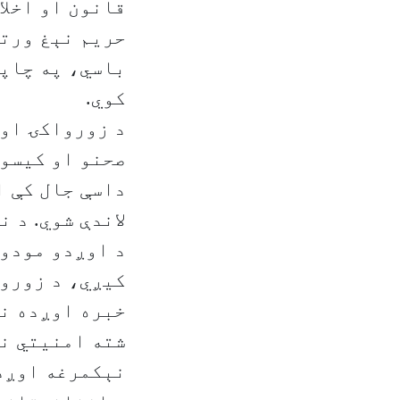
قانون او اخلا
حريم نېغ ورتګ
باسي، په چاپو
کوي.
د زورواکۍ او 
صحنو او کيسو 
داسې جال کې ا
لاندې شوي. د 
د اوږدو مودو 
کيږي، د زوروا
خبره اوږده نه
شته امنيتي نن
نېکمرغه اوږده