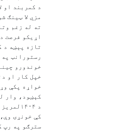
د کمربند او ل
مزي لا ټينګ شو
ته له زغم وتل
اړیکو فرصت د 
تازه پېښه د ک
خوندورو چينا
خپل کار او دن
خواړه پکې وړا
کېښود، وار له
کې خونړۍ وې، 
سترګو په رپ ک