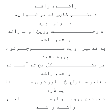
راشـــه، راشـه
د غضــــب کاڼې له هر خــوا په
مــونږ اوري
د رحمـــــــــــت وریځ او بارانه
راشه، راشه
په تدبیر او په ســـــــــوچــونو ،
پوره نشوه
هر مشــــــــــــکل مخ ته آســانه
راشه، راشه
د نادر سـترګي څــلور شو ی ســــــتا
په لاره
د دردمن زړونــو ارمـــــــــانه ،
راشــه راشــه