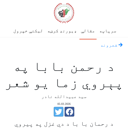
سرپاڼه
مقالې
ډیورنډ کرښه
لیکنې خپرول
شعرونه
د رحمن بابا په
پېروي زما يو شعر
سيد عبيدالله نادر
05.03.2026
د رحمان با با د دي غزل په پیروي