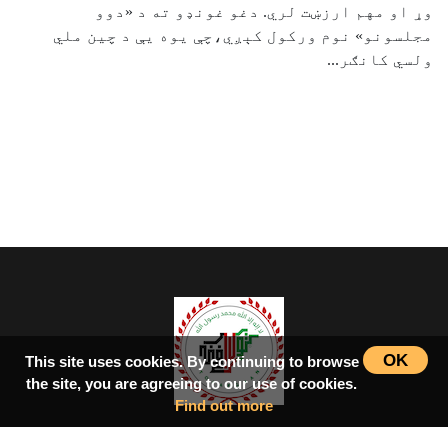
وړ او مهم ارزښت لري. دغو غونډو ته د «دوو
مجلسونو» نوم ورکول کېږي،چې یوه یې د چین ملي
ولسي کانګر...
OK
This site uses cookies. By continuing to browse
the site, you are agreeing to our use of cookies.
Find out more
سرپاڼه
اسلامي‌ښونه
ډیورنډ‌کرښه