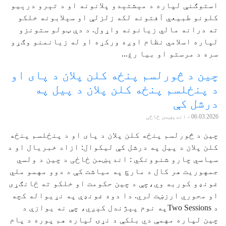
استوګنې لپاره د مېشتېدو پلانونه او د تېرو درېیو
کلونو طبیعي آفتونه لکه زلزلې او سېلابونه خلکو
ته درانه مالي زیانونه واړول. د دې ټولو ستونزو
لپاره اسلامي نظام اوږه ورکړه او له زیانمنو وګړو
سره د مرستو او بیا رغ...
چین د څورلسم پنځه کلن پلان د پای او
د پنځلسم پنځه کلن پلان د پیل په
درشل کې
06.03.2026
- اندېښمن ځاځی
چین د څورلسم پنځه کلن پلان د پای او د پنځلسم پنځه
کلن پلان د پیل په درشل کې لیکوال: ازاد خبریال او د
سیاسي چارو شنوونکي : اندېښمن ځاځی د چین د ولسي
جمهوریت هر کال د مارچ په میاشت کې د دوو مهمو ملي
غونډو کوربه وي،چې د چین حکومت او خلکو ته ځانګړی
او محوري ارزښت لري. دا دوه غونډې په نړیواله کچه
د Two Sessionsپه نوم پېژندل کېږي، چې نه یوازې د
چین لپاره مهمې دي بلکې د نړۍ لپاره هم پوره د پام