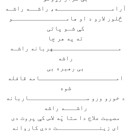
آرامــــــــــــــه، راشــه راشـه
څلور لارو د او هامــــــــــــــو
کې شـو پاتی
ته په هر چا
مـــــــــــــــــهربانه راشـه
راشه
بی رهبره بی
امــــــــــــــــــــامه قافله
شوه
د خورو ورو ســـــــــــــــاربانه
راشـــه راشه
مصیبت علاج دا ستا پّه لاس کې پروت دی
ای زینـــــــــــت ددي کاروانه