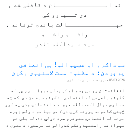
ته امـــــــــــــام د قافلی شه ،
دي تــیارو کې
جهـــــــــــــالت باندی توفانه ،
راشــه راشــه
سید عبیدالله نادر
سوداګرو او هټیوالو! بې انصافي
پرېږدئ؛ د مظلوم ملت لاسنیوی وکړئ
05.03.2026
- شېرمحمدامیني ستانکزی
افغانستان یو بې ‌وسه او کړېدلی هېواد دی، چې له
کلونو راهیسې له اقتصادي ننګونو سره مخ دی. که څه
هم اوس مهال الحمدلله هېواد د اقتصادي ودې په لور
ځینې ګامونه پورته کړي دي؛ خو بیا هم د ولس ډېره
برخه له اقتصادي ستونزو سره تړلې ده. له بلې خوا
هېواد ته راستنېدونکو کډوالو ته مرستې، د هغوی د