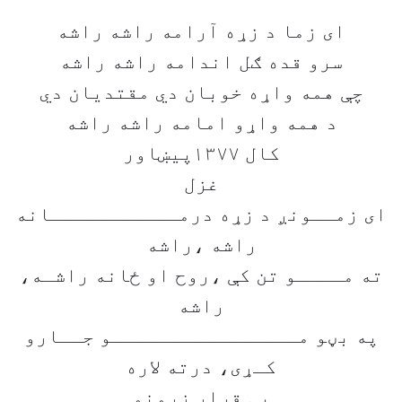
اى زما د زړه آرامه راشه راشه
سرو قده ګل اندامه راشه راشه
چې همه واړه خوبان دي مقتديان دي
د همه واړو امامه راشه راشه
کال ۱۳۷۷پیښاور
غزل
ای زمــونږ د زړه درمـــــــــــانه
راشه ،راشه
ته مــــو تن کې ،روح او ځانه راشـه،
راشه
په بڼو مــــــــــــــــو جــارو
کـړی، درته لاره
بی قرار زړونو