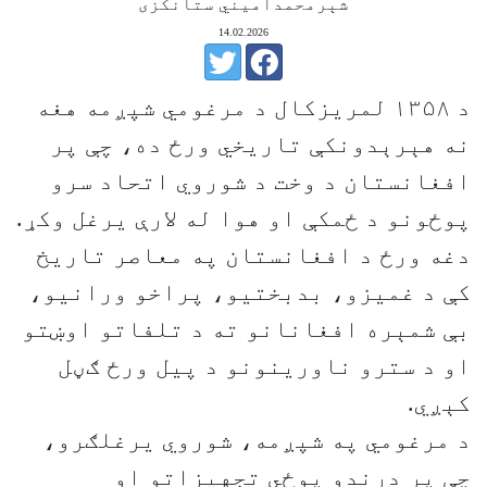
شېرمحمدامیني ستانکزی
14.02.2026
د ۱۳۵۸ لمریزکال د مرغومي شپږمه هغه
نه هېرېدونکې تاریخي ورځ ده، چې پر
افغانستان د وخت د شوروي اتحاد سرو
پوځونو د ځمکې او هوا له لارې یرغل وکړ.
دغه ورځ د افغانستان په معاصر تاریخ
کې د غمیزو، بدبختیو، پراخو ورانیو،
بې ‌شمېره افغانانو ته د تلفاتو اوښتو
او د سترو ناورینونو د پیل ورځ ګڼل
کېږي.
د مرغومي په شپږمه، شوروي یرغلګرو،
چې پر درندو پوځي تجهیزاتو او