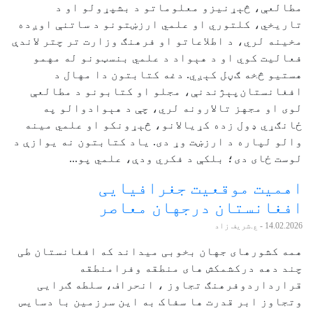
مطالعې، څېړنیزو معلوماتو د بشپړولو او د
تاریخي، کلتوري او علمي ارزښتونو د ساتنې اوږده
مخینه لري، د اطلاعاتو او فرهنګ وزارت تر چتر لاندې
فعالیت کوي او د هېواد د علمي بنسټونو له مهمو
هستیو څخه ګڼل کېږي. دغه کتابتون دا مهال د
افغانستان‌پېژندنې، مجلو او کتابونو د مطالعې
لوی او مجهز تالارونه لري، چې د هېوادوالو په
ځانګړي ډول زده کړیالانو، څېړونکو او علمي مینه‌
والو لپاره د ارزښت وړ دی. یاد کتابتون نه یوازې د
لوست ځای دی؛ بلکې د فکري ودې، علمي پو...
اهمیت موقعیت جغرافیایی
افغانستان درجهان معاصر
14.02.2026
- ع.شریف زاد
همه کشورهای جهان بخوبی میداند که افغانستان طی
چند دهه درکشمکش های منطقه وفرامنطقه
قرارداردوفرهنګ تجاوز ، انحراف، سلطه ګرایی
وتجاوز ابر قدرت ها سفاک به این سرزمین با دسایس