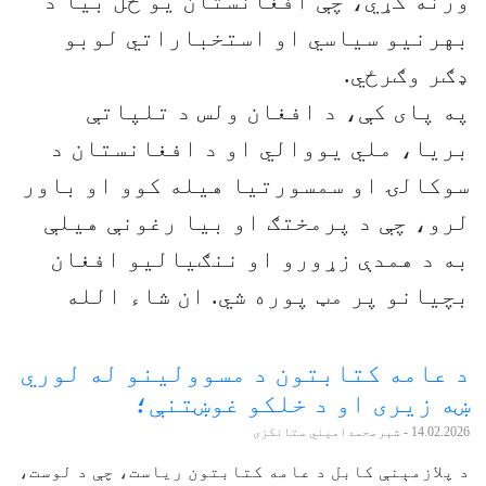
ورنه کړي، چې افغانستان یو ځل بیا د
بهرنیو سیاسي او استخباراتي لوبو
ډګر وګرځي.
په پای کې، د افغان ولس د تلپاتې
بریا، ملي یووالي او د افغانستان د
سوکالۍ او سمسورتیا هیله کوو او باور
لرو، چې د پرمختګ او بیا رغونې هیلې
به د همدې زړورو او ننګیالیو افغان
بچیانو پر مټ پوره شي. ان شاء الله
د عامه کتابتون د مسوولینو له لوري
ښه زیری او د خلکو غوښتنې؛
14.02.2026
- شېرمحمدامیني ستانکزی
د پلازمېنې کابل د عامه کتابتون ریاست، چې د لوست،