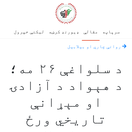
سرپاڼه
مقالې
ډیورنډ کرښه
لیکنې خپرول
روانې چارې او بېلابېل
د سلواغې ۲۶ مه؛
د هېواد د آزادۍ
او مېړانې
تاریخي ورځ