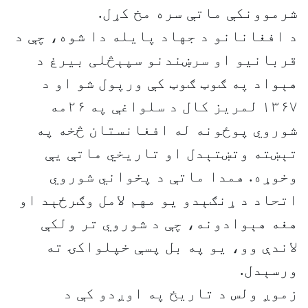
شرموونکې ماتې سره مخ کړل.
د افغانانو د جهاد پایله دا شوه، چې د
قربانیو او سرښندنو سپېڅلی بیرغ د
هېواد په ګوټ ګوټ کې ورپول شو او د
۱۳۶۷ لمریز کال د سلواغې په ۲۶مه
شوروي پوځونه له افغانستان څخه په
تېښته وتښتېدل او تاریخي ماتې يې
وخوړه. همدا ماتې د پخواني شوروي
اتحاد د ړنګېدو یو مهم لامل وګرځېد او
هغه هېوادونه، چې د شوروي تر ولکې
لاندې وو، یو په بل پسې خپلواکۍ ته
ورسېدل.
زموږ ولس د تاریخ په اوږدو کې د