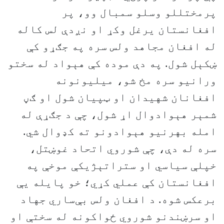
پرمختللو وسلو سمبال وو، پر
افغانستان یرغل وکړ او نږدې لس کاله
له افغان مجاهد ولس سره په جګړو کې
ښکېل شول. په دې موده کې هېواد له سختو
ورانیو سره مخ شو، میلیونونه
افغانان شهیدان او ټپیان شول او ګڼ
شمېر هېوادوال اړ شول، چې د جګړې له
امله بهرنیو هېوادونو ته کډوال شي.
سره له دې، چې شوروي اتحاد غوښتل،
خپلې سیاسي او ستراتېژیکې موخې په
افغانستان کې عملي کړي؛ خو پایله یې
برعکس شوه. د افغان ولس بې‌ساري جهاد
او سرښندنو شوروي ځواکونه له سختې او