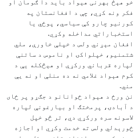
خو هېڅ بهرنی هېواد باید دا ګومان او
فکر ونه کړي، چې د افغانستان په
کورنیو چارو کې سیاسي، پوځي یا
استخباراتي مداخله وکړي.
افغان مېړني ولس د خپلې خاورې، ملي
شتمنیو، خپلواکۍ او ناموس د ساتنې
لپاره قرباني ورکړې او هېڅکله یې د
کوم هېواد غلامي نه ده منلې او نه یې
مني.
نن ورځ د هېواد ځوانانو د جګړو پر ځای
د آبادۍ، پرمختګ او بیارغونې لپاره
لاسونه سره ورکړي دي، تر څو خپل
ځورېدلي ولس ته خدمت وکړي او اجازه