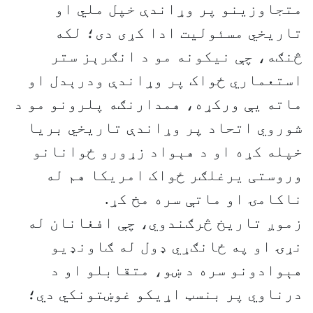
متجاوزینو پر وړاندې خپل ملي او
تاریخي مسئولیت ادا کړی دی؛ لکه
څنګه، چې نیکونه مو د انګرېز ستر
استعماري ځواک پر وړاندې ودرېدل او
ماته یې ورکړه، همدارنګه پلرونو مو د
شوروي اتحاد پر وړاندې تاریخي بریا
خپله کړه او د هېواد زړورو ځوانانو
وروستی یرغلګر ځواک امریکا هم له
ناکامۍ او ماتې سره مخ کړ.
زموږ تاریخ څرګندوي، چې افغانان له
نړۍ او په ځانګړي ډول له ګاونډیو
هېوادونو سره د ښو، متقابلو او د
درناوي پر بنسټ اړیکو غوښتونکي دي؛