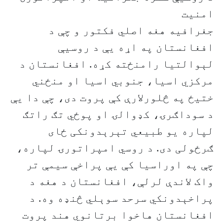
امنیت
جغرافیه هغه اصلي فکتور و چې د
افغانستان په اړه یې د روسیې
لېوالتیا رامنځته کړه. افغانستان د
مرکزي اسیا، جنوبي اسیا او منځني
ختیځ په څلورلارې کې پروت دی، چې دا یې
د سوداګرۍ، کډوالۍ او پوځي تګ راتګ
لپاره یو طبیعي تېرېدونکی ځای
ګرځولی دی. د روسي امپراتورۍ لپاره،
چې په اوراسیا کې یې پراخې سیمې تر
واک لاندې لرلې، افغانستان د هغه د
پراخېدونکي سرحد سوېلي څنډه وه. د
افغانستان هاخوا برتانوي هند پروت