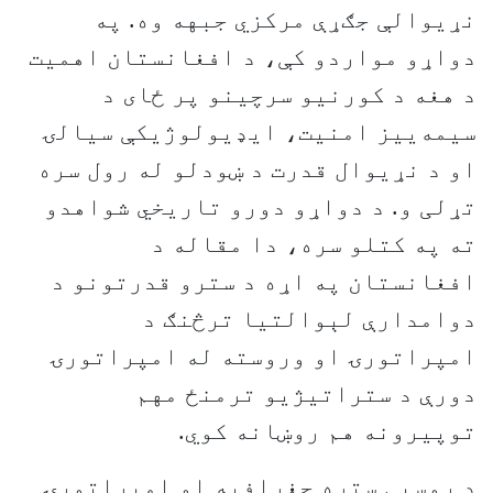
نړیوالې جګړې مرکزي جبهه وه. په
دواړو مواردو کې، د افغانستان اهمیت
د هغه د کورنیو سرچینو پر ځای د
سیمه‌ییز امنیت، ایډیولوژیکې سیالۍ
او د نړیوال قدرت د ښودلو له رول سره
تړلی و. د دواړو دورو تاریخي شواهدو
ته په کتلو سره، دا مقاله د
افغانستان په اړه د سترو قدرتونو د
دوامدارې لېوالتیا ترڅنګ د
امپراتورۍ او وروسته له امپراتورۍ
دورې د ستراتیژیو ترمنځ مهم
توپیرونه هم روښانه کوي.
د روسیې ستره جغرافیه او امپراتورۍ