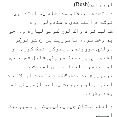
اړین دي (Bush).
د متحده ایالاتو مداخله په ابتدايي
توګه د القاعدې د شنډولو او د
طالبانو د واک لرې کولو لپاره وه. خو
په وخت سره، ماموریت پراخ شو ترڅو
دولتي جوړونه، ډیموکراتیک کول، او
اقتصادي پرمختګ هم پکې شامل شي. د دې
له امله، د افغانستان اهمیت د
تروریزم ضد هدف څخه د متحده ایالاتو د
اعتبار او رهبریت پراخه ازموینې ته
وده وکړه.
د افغانستان جیوپولیټیک او سمبولیک
اهمیت