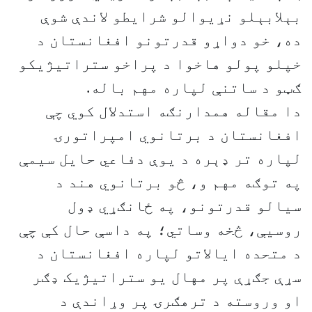
بېلابېلو نړیوالو شرایطو لاندې شوې
ده، خو دواړو قدرتونو افغانستان د
خپلو پولو هاخوا د پراخو ستراتیژیکو
ګټو د ساتنې لپاره مهم باله.
دا مقاله همدارنګه استدلال کوي چې
افغانستان د برتانوي امپراتورۍ
لپاره تر ډېره د یوې دفاعي حایل سیمې
په توګه مهم و، څو برتانوي هند د
سیالو قدرتونو، په ځانګړي ډول
روسیې، څخه وساتي؛ په داسې حال کې چې
د متحده ایالاتو لپاره افغانستان د
سړې جګړې پر مهال یو ستراتیژیک ډګر
او وروسته د ترهګرۍ پر وړاندې د