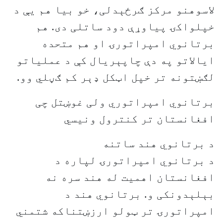
لاسوهنو مرکز ګرځېدلی، خو بیا هم یې د
خپلواکۍ پیاوړې دود ساتلی دی. هم
برتانوي امپراتورۍ او هم متحده
ایالاتو په دې چاپېریال کې د عملیاتو
لګښتونه تر خپل اټکل ډېر کم ګڼلي وو.
برتانوي امپراتوري ولی غوښتل چی
افغانستان تر کنترول ونیسي
د برتانوي هند ساتنه
د برتانوي امپراتورۍ لپاره د
افغانستان اهمیت له هند سره نه
بېلېدونکی و. برتانوي هند د
امپراتورۍ تر ټولو ارزښتناکه شتمني