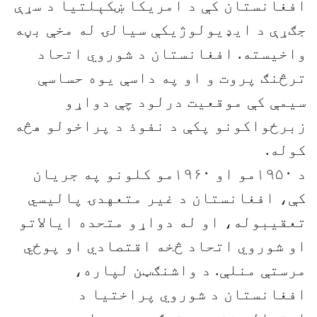
افغانستان کې د امریکا ښکېلتیا د سړې
جګړې د ایډیولوژیکې سیالۍ له مخې بڼه
واخیسته. افغانستان د شوروي اتحاد
ترڅنګ پروت و او په داسې یوه حساسې
سیمې کې موقعیت درلود چې دواړو
زبرځواکونو پکې د نفوذ د پراخولو هڅه
کوله.
د ۱۹۵۰مو او ۱۹۶۰مو کلونو په جریان
کې، افغانستان د غیر متعهدۍ پالیسي
تعقیبوله، او له دواړو متحده ایالاتو
او شوروي اتحاد څخه اقتصادي او پوځي
مرستې منلې. د واشنګټن لپاره،
افغانستان د شوروي پراختیا د