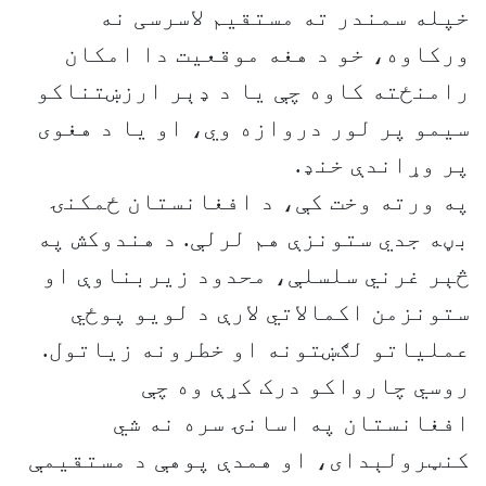
خپله سمندر ته مستقیم لاسرسی نه
ورکاوه، خو د هغه موقعیت دا امکان
رامنځته کاوه چې یا د ډېر ارزښتناکو
سیمو پر لور دروازه وي، او یا د هغوی
پر وړاندې خنډ.
په ورته وخت کې، د افغانستان ځمکنۍ
بڼه جدي ستونزې هم لرلې. د هندوکش په
څېر غرني سلسلې، محدود زیربناوې او
ستونزمن اکمالاتي لارې د لویو پوځي
عملیاتو لګښتونه او خطرونه زیاتول.
روسي چارواکو درک کړې وه چې
افغانستان په اسانۍ سره نه شي
کنټرولېدای، او همدې پوهې د مستقیمې