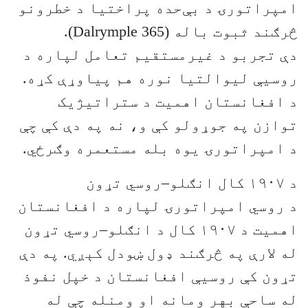
امپراتورۍ د بې‌حده پراختیا د خطرونو
څرګند ثبوت باله (Dalrymple 365).
دې تجربو د غیرمستقیم تعامل لپاره د
روسیې لیوالتیا نوره هم پیاوړې کړه.
د افغانستان اهمیت د ستراتیژیک
توازن په جوړولو کې و، نه په دې کې چې
د امپراتورۍ یوه بله مستعمره وګرځي.
د ۱۹۰۷ کال انګلو–روسي تړون
د روسي امپراتورۍ لپاره د افغانستان
اهمیت د ۱۹۰۷ کال د انګلو–روسي تړون
له لارې په څرګند ډول ښودل کېږي. په دې
تړون کې روسیې افغانستان د خپل نفوذ
له ساحې بهر ومانه او ومنله چې له