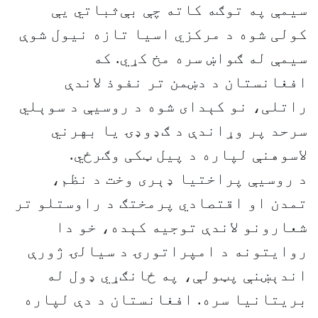
سیمې په توګه کاته چې بې‌ثباتي یې
کولی شوه د مرکزي اسیا تازه نیول شوې
سیمې له ګواښ سره مخ کړي. که
افغانستان د دښمن تر نفوذ لاندې
راتلی، نو کېدای شوه د روسیې د سوېلي
سرحد پر وړاندې د ګډوډۍ یا بهرني
لاسوهنې لپاره د پيل ټکی وګرځي.
د روسیې پراختیا ډېری وخت د نظم،
تمدن او اقتصادي پرمختګ د راوستلو تر
شعارونو لاندې توجیه کېده، خو دا
روایتونه د امپراتورۍ د سیالۍ ژورې
اندېښنې پټولې، په ځانګړي ډول له
بریتانیا سره. افغانستان د دې لپاره