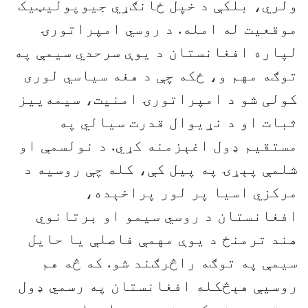
ولري، بلکې د خپل ځانګړي جیوپولیټیک
موقعیت له امله. د روسي امپراتورۍ
لپاره افغانستان د یوې سرحدي سیمې په
توګه مهم و، ځکه چې د هغه سیاسي لوری
کولی شو د امپراتورۍ امنیت، سیمه‌ییز
ثبات او د نړیوال قدرت سیالي په
مستقیم ډول اغېزمنه کړي. د نولسمې او
شلمې پېړۍ په پیل کې، کله چې روسیه د
مرکزي اسیا پر لور پراخېده،
افغانستان د روسي سیمو او برتانوي
هند ترمنځ د یوې مهمې فاصلې یا حایل
سیمې په توګه راڅرګند شو. که څه هم
روسیې هېڅکله افغانستان په رسمي ډول