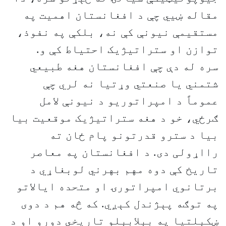
مقاله ښيي چې د افغانستان اهمیت په
مستقیمې نیونې کې نه، بلکې په نفوذ،
توازن او ستراتیژیک احتیاط کې و.
سره له دې چې افغانستان هغه طبیعي
شتمني یا صنعتي وړتیا نه لري چې
عموماً د امپراتوریو د نیونې لامل
ګرځي، خو د هغه ستراتیژیک موقعیت بیا
بیا د سترو قدرتونو پام ځان ته
رااړولی دی. د افغانستان په معاصر
تاریخ کې دوه مهم بهرني لوبغاړي د
برتانوي امپراتورۍ او متحده ایالاتو
په توګه پېژندل کېږي. که څه هم د دوی
ښکېلتیا په بېلابېلو تاریخي دورو او د