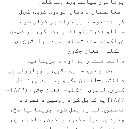
برتانوي سیاست بڼه وټاکله.
افغانستان د دفاع لومړۍ کرښه ګڼل
کېده—یوه حایل دولت چې کولی شو د
سیالو قدرتونو فشار جذب کړي او دښمن
ځواکونه هند ته له رسېدو راوګرځوي.
انګلو–افغان جګړې
د افغانستان په اړه د بریتانیا
اندېښنو درې سترې جګړې راوپارولې چې
د انګلو–افغان جګړو په نوم پېژندل
کېږي. لومړۍ انګلو–افغان جګړه (۱۸۳۹–
۱۸۴۲) په کابل کې د روسیې د نفوذ د
مخنیوي لپاره پیل شوه. بریتانیا هڅه
وکړه چې خپل ملاتړی واکمن، شاه شجاع،