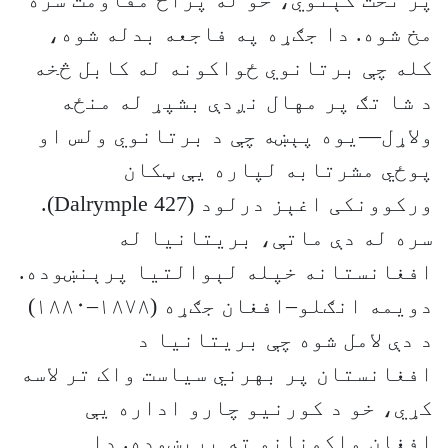
پر تخت کېنوي، خو له پراخ مقاومت سره
مخ شوه. دا جګړه په فاجعه بدله شوه،
کله چې برتانوي ځواکونه له کابل څخه
د شا تګ پر مهال نږدې بشپړ له منځه
ولاړل—یوه پېښه چې د برتانوي ولس او
پوځي مشرتابه لپاره یې ټکان
ورکوونکی اغېز درلود (Dalrymple 427).
سره له دې ماتې، بریتانیا له
افغانستانه خپله لېوالتیا پرېنښوده.
دویمه انګلو–افغان جګړه (۱۸۷۸–۱۸۸۰)
د دې لامل شوه چې بریتانیا د
افغانستان پر بهرني سیاست واک تر لاسه
کړي، خو د کورنیو چارو اداره یې
افغان واکمنانو ته پرېښوده. دا