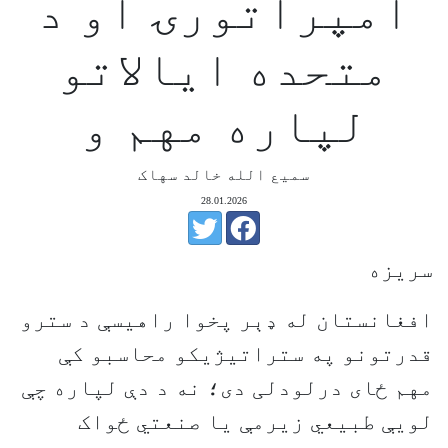
امپراتورۍ او د
متحده ایالاتو
لپاره مهم و
سمیع الله خالد سهاک
28.01.2026
سریزه
افغانستان له ډېر پخوا راهیسې د سترو
قدرتونو په ستراتیژیکو محاسبو کې
مهم ځای درلودلی دی؛ نه د دې لپاره چې
لویې طبیعي زیرمې یا صنعتي ځواک