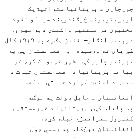
جوړجاړی د بریتانیا ستراتیژیک
لومړیتوبونه څرګندوي: د سیالو نفوذ
مخنیوی تر مستقیم واکمنۍ ډېر مهم و.
درېیمه انګلو–افغان جګړه په ۱۹۱۹ کال
کې پای ته ورسېده او افغانستان یې په
بهرنیو چارو کې بشپړ خپلواک کړ، خو
بیا هم بریتانیا د افغانستان ثبات د
سیمې د امنیت لپاره حیاتي باله.
افغانستان د حایل دولت په توګه
په پایله کې، بریتانیا د غیرمستقیم
کنټرول ستراتیژي خپله کړه.
افغانستان هېڅکله په رسمي ډول