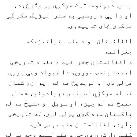
رسمي دیپلوماتیک هوکړې وړ وګرځېد،
او دا یې د روسیې په ستراتیژیک فکر کې
مرکزي ځای تاییدوي.
افغانستان او د هغه ستراتیژیکه
جغرافیه
د افغانستان جغرافیه د هغه د تاریخي
اهمیت بنسټ جوړوي. دا هېواد وچې پورې
تړلی دی او لوېدیځ ته له ایران، شمال
ته له مرکزي اسیايي هېوادونو، شمال
ختیځ ته له چین، او سوېل او ختیځ ته له
پاکستان سره ګډې پولې لري. له تاریخي
پلوه، افغانستان هغه مهمې لارې
کنټرول کړې دي چې د هند نیمه وچه یې له