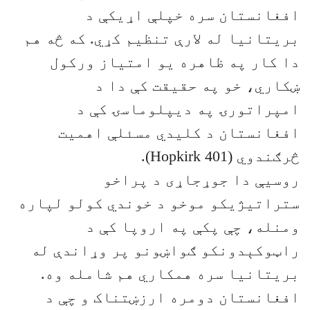
افغانستان سره خپلې اړیکې د
بریتانیا له لارې تنظیم کړي. که څه هم
دا کار په ظاهره یو امتیاز ورکول
ښکاري، خو په حقیقت کې دا د
امپراتورۍ په دیپلوماسۍ کې د
افغانستان د کلیدي مسئلې اهمیت
څرګندوي (Hopkirk 401).
روسیې دا جوړجاړی د پراخو
ستراتیژیکو موخو د خوندي کولو لپاره
ومنله، چې پکې په اروپا کې د
راټوکېدونکو ګواښونو پر وړاندې له
بریتانیا سره همکاري هم شامله وه.
افغانستان دومره ارزښتناک و چې د