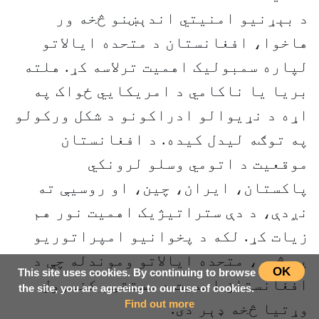
د بېړنیو امنیتي اندېښنو څخه ور
هاخوا، افغانستان د متحده ایالاتو
لپاره سمبولیک اهمیت ترلاسه کړ. هلته
بریا یا ناکامي د امریکایي ځواک په
اړه د نړیوالو ادراکونو د شکل ورکولو
په توګه لیدل کیده. د افغانستان
موقعیت د اتومي وسلو لرونکي
پاکستان، ایران، چین، او روسیې ته
نږدې، د دې ستراتیژیک اهمیت نور هم
زیات کړ. لکه د پخوانیو امپراتوریو
په څېر، متحده ایالاتو وموندله چې د
OK
This site uses cookies. By continuing to browse
افغانستان اهمیت د مستقیم کنټرول
the site, you are agreeing to our use of cookies.
Find out more
وړتیا څخه ډېر دی.