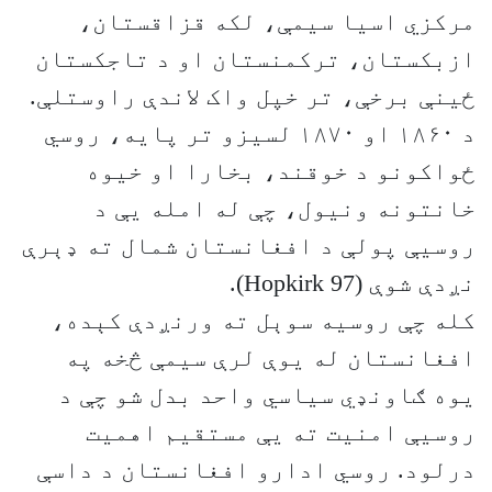
مرکزي اسیا سیمې، لکه قزاقستان،
ازبکستان، ترکمنستان او د تاجکستان
ځینې برخې، تر خپل واک لاندې راوستلې.
د ۱۸۶۰ او ۱۸۷۰ لسیزو تر پایه، روسي
ځواکونو د خوقند، بخارا او خیوه
خانتونه ونیول، چې له امله یې د
روسیې پولې د افغانستان شمال ته ډېرې
نږدې شوې (Hopkirk 97).
کله چې روسیه سوېل ته ورنږدې کېده،
افغانستان له یوې لرې سیمې څخه په
یوه ګاونډي سیاسي واحد بدل شو چې د
روسیې امنیت ته یې مستقیم اهمیت
درلود. روسي ادارو افغانستان د داسې