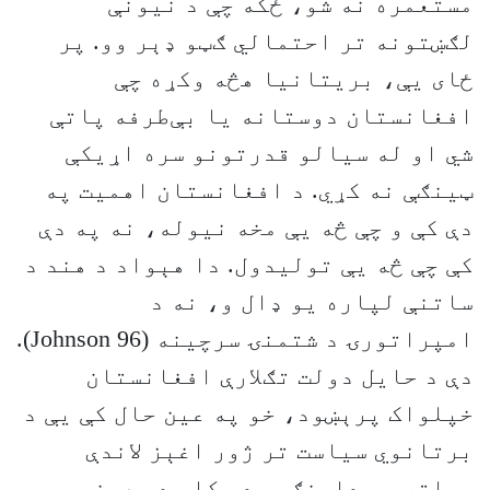
مستعمره نه شو، ځکه چې د نیونې
لګښتونه تر احتمالي ګټو ډېر وو. پر
ځای یې، بریتانیا هڅه وکړه چې
افغانستان دوستانه یا بې‌طرفه پاتې
شي او له سیالو قدرتونو سره اړیکې
ټینګې نه کړي. د افغانستان اهمیت په
دې کې و چې څه یې مخه نیوله، نه په دې
کې چې څه یې تولیدول. دا هېواد د هند د
ساتنې لپاره یو ډال و، نه د
امپراتورۍ د شتمنۍ سرچینه (Johnson 96).
دې د حایل دولت تګلارې افغانستان
خپلواک پرېښود، خو په عین حال کې یې د
برتانوي سیاست تر ژور اغېز لاندې
وساته. همدارنګه، دې کار د بهرنیو