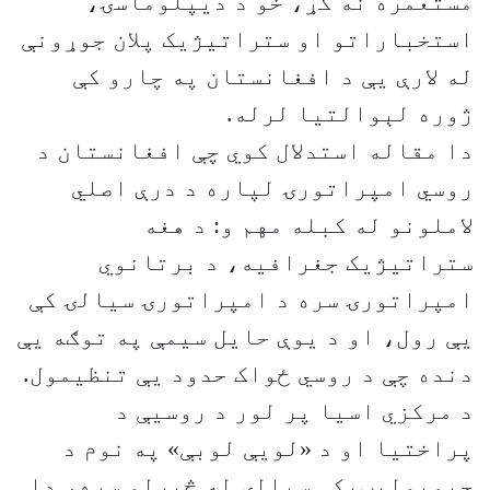
مستعمره نه کړ، خو د دیپلوماسۍ،
استخباراتو او ستراتیژیک پلان جوړونې
له لارې یې د افغانستان په چارو کې
ژوره لېوالتیا لرله.
دا مقاله استدلال کوي چې افغانستان د
روسي امپراتورۍ لپاره د درې اصلي
لاملونو له کبله مهم و: د هغه
ستراتیژیک جغرافیه، د برتانوي
امپراتورۍ سره د امپراتورۍ سیالۍ کې
یې رول، او د یوې حایل سیمې په توګه یې
دنده چې د روسي ځواک حدود یې تنظیمول.
د مرکزي اسیا پر لور د روسیې د
پراختیا او د «لویې لوبې» په نوم د
جیوپولیټیکې سیالۍ له څېړلو سره، دا