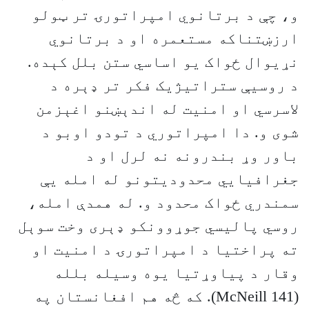
و، چې د برتانوي امپراتورۍ تر ټولو
ارزښتناکه مستعمره او د برتانوي
نړیوال ځواک یو اساسي ستن بلل کېده.
د روسیې ستراتیژیک فکر تر ډېره د
لاسرسي او امنیت له اندېښنو اغېزمن
شوی و. دا امپراتوري د تودو اوبو د
باور وړ بندرونه نه لرل او د
جغرافیایي محدودیتونو له امله یې
سمندري ځواک محدود و. له همدې امله،
روسي پالیسي جوړوونکو ډېری وخت سوېل
ته پراختیا د امپراتورۍ د امنیت او
وقار د پیاوړتیا یوه وسیله بلله
(McNeill 141). که څه هم افغانستان په