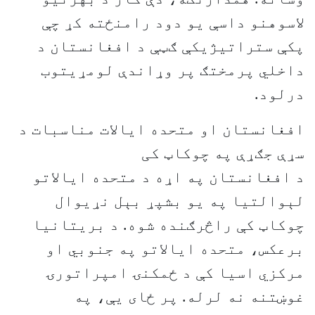
لاسوهنو داسې یو دود رامنځته کړ چې
پکې ستراتیژیکې ګټې د افغانستان د
داخلي پرمختګ پر وړاندې لومړیتوب
درلود.
افغانستان او متحده ایالات مناسبات د
سړې جګړې په چوکاټ کی
د افغانستان په اړه د متحده ایالاتو
لېوالتیا په یو بشپړ بېل نړیوال
چوکاټ کې راڅرګنده شوه. د بریتانیا
برعکس، متحده ایالاتو په جنوبي او
مرکزي اسیا کې د ځمکنۍ امپراتورۍ
غوښتنه نه لرله. پر ځای یې، په