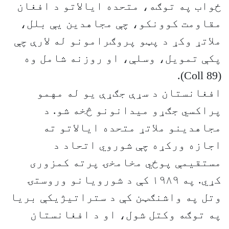
ځواب په توګه، متحده ایالاتو د افغان
مقاومت کوونکو، چې مجاهدین یې بلل،
ملاتړ وکړ د پټو پروګرامونو له لارې چې
پکې تمویل، وسلې، او روزنه شامل وه
(Coll 89).
افغانستان د سړې جګړې یو له مهمو
پراکسي جګړو میدانونو څخه شو. د
مجاهدینو ملاتړ متحده ایالاتو ته
اجازه ورکړه چې شوروي اتحاد د
مستقیمې پوځي مخامخۍ پرته کمزوری
کړي. په ۱۹۸۹ کې د شورويانو وروستۍ
وتل په واشنګټن کې د ستراتیژیکې بریا
په توګه وکتل شول، او د افغانستان