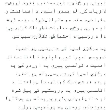
نیونې پر ځای د غیرمستقیم نفوذ ارزښت
لا زیات کړ. له همدې امله، د افغانستان
جغرافیه هغه هم ستراتیژیکه مهمه کړه
او هم یې پوځي عملیات خطرناک کړل، چې
دا د روسیې د احتیاطي تګلارې سبب شو.
په مرکزي اسیا کې د روسیې پراختیا
د روسي امپراتورۍ لپاره د افغانستان
اهمیت د نولسمې پېړۍ په اوږدو کې په
مرکزي اسیا کې د روسیې له پراختیا
پرته نه شي درک کېدای. دا پراختیا د
اتلسمې پېړۍ په وروستیو کې پیل شوه
او د ناپلیوني جګړو وروسته یې چټکتیا
وموندله. روسیې په پرله‌پسې ډول د