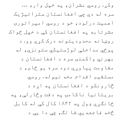
وکړ. روسي مشران، په خپل وار، …
سره له دې چې افغانستان ستراتیژیک
اهمیت درلود، خو د روسي امپراتورۍ
مشرتابه په افغانستان کې د خپل ځواک
روښانه محدودیتونه درک کړي وو. د
پوځي مداخلې لوژستیکي ستونزې، له
بهرني واکمنۍ سره د افغانستان د
مقاومت پیاوړې دود سره یو ځای، د
مستقیم اقدام مخه نیوله. روسي
څارونکو د افغانستان په اړه د
بریتانیا ناکامۍ په دقت وڅارلې، په
ځانګړي ډول په ۱۸۴۲ کال کې له کابل
څخه فاجعه‌يي شا تګ، چې دا یې د