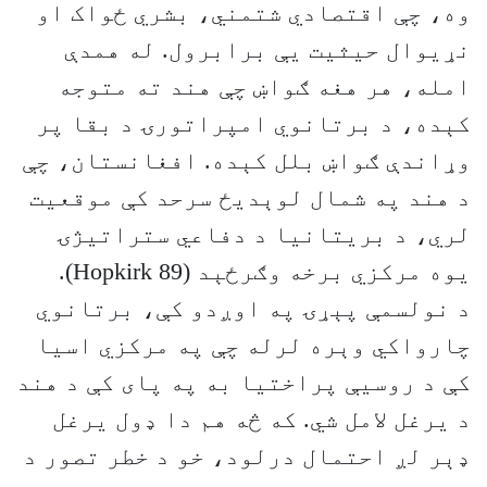
وه، چې اقتصادي شتمني، بشري ځواک او
نړیوال حیثیت یې برابرول. له همدې
امله، هر هغه ګواښ چې هند ته متوجه
کېده، د برتانوي امپراتورۍ د بقا پر
وړاندې ګواښ بلل کېده. افغانستان، چې
د هند په شمال لوېدیځ سرحد کې موقعیت
لري، د بریتانیا د دفاعي ستراتیژۍ
یوه مرکزي برخه وګرځېد (Hopkirk 89).
د نولسمې پېړۍ په اوږدو کې، برتانوي
چارواکي وېره لرله چې په مرکزي اسیا
کې د روسیې پراختیا به په پای کې د هند
د یرغل لامل شي. که څه هم دا ډول یرغل
ډېر لږ احتمال درلود، خو د خطر تصور د