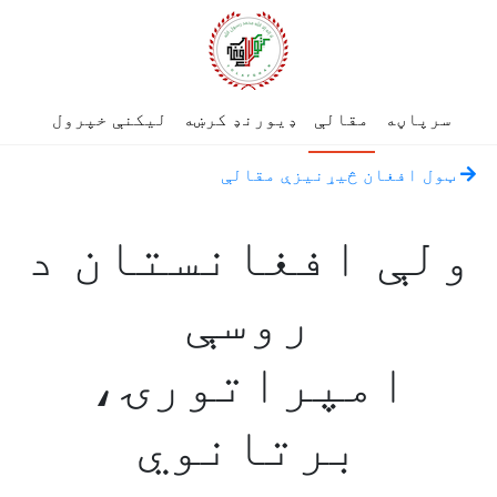
سرپاڼه
مقالې
ډیورنډ کرښه
لیکنې خپرول
ټول افغان څیړنیزې مقالې
ولې افغانستان د
روسې
امپراتورۍ،
برتانوي