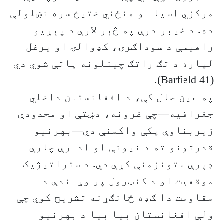
مرکزي اسیا او منځني ختیځ سره نښلولې
ده. د خیبر درې په څېر لارې د پېړیو
راهیسې د سوداګرۍ، کډوالۍ او یرغل
لپاره د تګ راتګ چینلونه پاتې شوي دي
(Barfield 41).
په عین حال کې، د افغانستان داخلي
جغرافیه—چې غرونه، دښتې او محدودې
زیربناوې پکې واکمنې دي—بهرنیو
قدرتونو ته د نیونې او ادارې چارې
ډېرې ستونزمنې کړې دي. د ستراتیژیک
موقعیت او د کنټرول پر وړاندې د
مقاومت دا ګډه ځانګړنه تشریح کوي چې
ولې افغانستان بیا بیا د بهرنیو