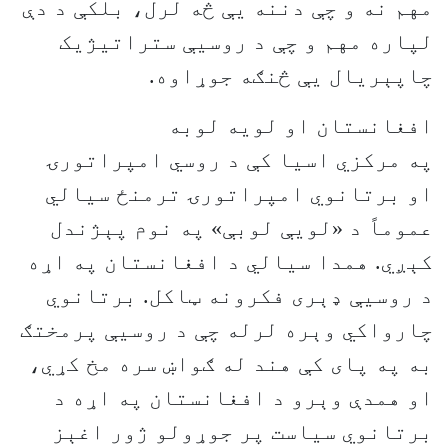
مهم نه و چې دننه یې څه لرل، بلکې د دې
لپاره مهم و چې د روسیې ستراتیژیک
چاپېریال یې څنګه جوړاوه.
افغانستان او لویه لوبه
په مرکزي اسیا کې د روسي امپراتورۍ
او برتانوي امپراتورۍ ترمنځ سیالي
عموماً د «لویې لوبې» په نوم پېژندل
کېږي. همدا سیالي د افغانستان په اړه
د روسیې ډېری فکرونه ټاکل. برتانوي
چارواکي وېره لرله چې د روسیې پرمختګ
به په پای کې هند له ګواښ سره مخ کړي،
او همدې وېرو د افغانستان په اړه د
برتانوي سیاست پر جوړولو ژور اغېز