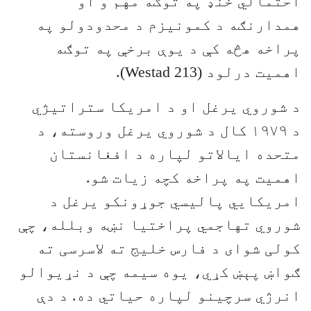
احتمالي خنډ په توګه مهم و او
همدارنګه د کمونیزم د محدودولو په
پراخه هڅه کې د یوې برخې په توګه
اهمیت درلود (Westad 213).
د شوروي یرغل او د امریکا ستراتیژي
د ۱۹۷۹ کال د شوروي یرغل وروسته، د
متحده ایالاتو لپاره د افغانستان
اهمیت په پراخه کچه زیات شو.
امریکایي پالیسي جوړونکو یرغل د
شوروي تهاجمي پراختیا نښه وبلله، چې
کولی شوای د فارس خلیج ته لاسرسی ته
ګواښ پېښ کړي، یوه سیمه چې د نړیوالو
انرژي سرچینو لپاره حیاتي ده. د دې