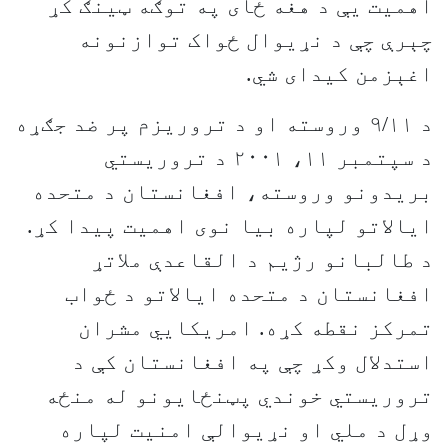
اهمیت یې د هغه ځای په توګه ټینګ کړ
چېرې چې د نړیوال ځواک توازنونه
اغېزمن کیدای شي.
د ۹/۱۱ وروسته او د تروریزم پر ضد جګړه
د سپتمبر ۱۱، ۲۰۰۱ د تروریستي
بریدونو وروسته، افغانستان د متحده
ایالاتو لپاره بیا نوی اهمیت پیدا کړ.
د طالبانو رژیم د القاعدې ملاتړ
افغانستان د متحده ایالاتو د ځواب
تمرکز نقطه کړه. امریکایي مشران
استدلال وکړ چې په افغانستان کې د
تروریستي خوندي پټنځایونو له منځه
وړل د ملي او نړیوالې امنیت لپاره