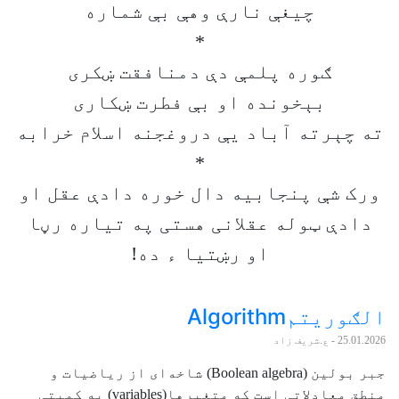
چیغې نارې وهې بې شماره
*
ګوره پلمې دې دمنافقت ښکری
بېخونده او بې فطرت ښکاری
ته چېرته آباد یې دروغجنه اسلام خرابه
*
ورک شې پنجابیه دال خوره دادې عقل او
دادې ټوله عقلانی هستی په تیاره رڼا
او رښتیا ء ده!
الګوریتمAlgorithm
25.01.2026
- ع.شریف زاد
جبر بولین (Boolean algebra) شاخه‌ای از ریاضیات و
منطق معادلاتی است که متغیرها(variables) به کمیتې