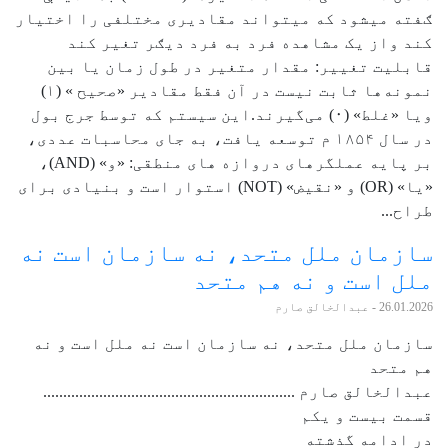
ګفته میشود که میتواند مقادیری مختلفی را اختیار
کند واز یک مشاهده فرد به فرد دیګر تغیر کند
قابلیت تغییر: مقدار متغیر در طول زمان یا بین
نمونه‌ها ثابت نیست در آن فقط مقادیر «صحیح » (۱)
ویا «غلط» (۰) می‌گیرند.این سیستم که توسط جرج بول
در سال ۱۸۵۴ م توسعه یافت، به جای محاسبات عددی،
بر پایه عملگرهای دروازه های منطقی: «و» (AND)،
«یا» (OR) و «نقیض» (NOT) استوار است و بنیادی برای
طراح...
سازمان ملل متحد، نه سازمان است نه
ملل است و نه هم متحد
26.01.2026
- عبدالخالق صارم
سازمان ملل متحد، نه سازمان است نه ملل است و نه
هم متحد
عبدالخالق صارم ...............................................................
قسمت بیست و یکم
در ادامه گذشته