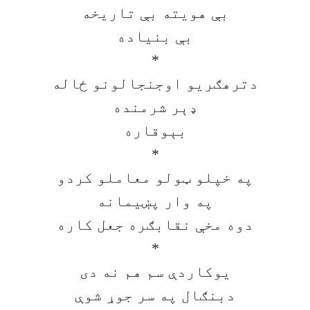
بې هویته بې تاریخه
بې بنیاده
*
دترهګریو اوجنجالونو ځاله
ډېر شرمنده
بېوقاره
*
په خپلو ټولو معاملو کردو
په وار پښیمانه
دوه مخې نقابګره جعل کاره
*
یوکاردې سم هم نه دی
دبنګال په سر جوړ شوې