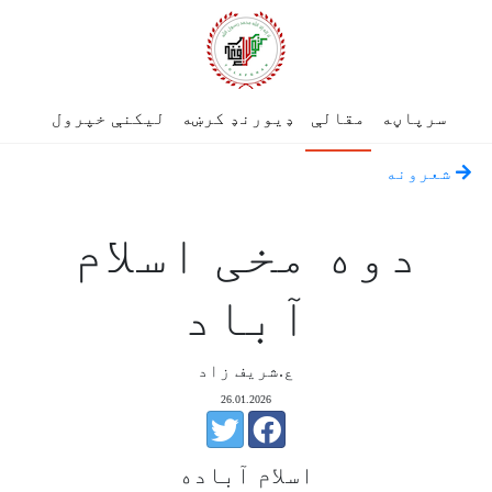
سرپاڼه
مقالې
ډیورنډ کرښه
لیکنې خپرول
شعرونه
دوه مخی اسلام
آباد
ع.شریف زاد
26.01.2026
اسلام آباده