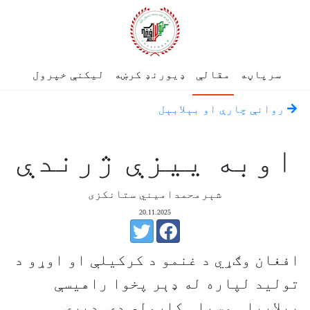
سرپاڼه
مقالې
ډیورنډ کرښه
لیکنې خپرول
روانې چارې او بېلابېل
اوبه‌ ییزې ژرندې
شېرمحمدامیني ستانکزی
20.11.2025
افغان وګړي د غنمو د کرکیلې او اوړو د
تولید لپاره له ډېر پخوا راهیسې
بېلابېلې وسیلې کارولي دي. ډېری