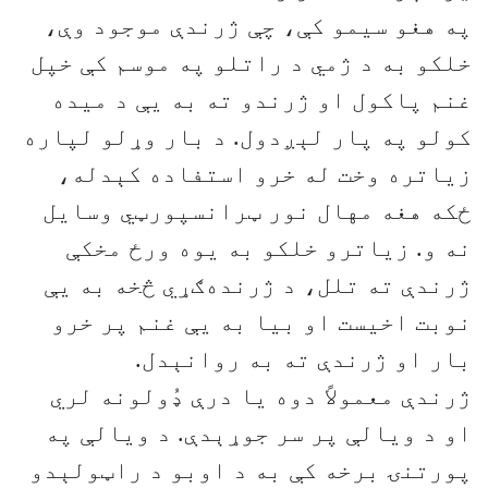
په هغو سیمو کې، چې ژرندې موجود وې،
خلکو به د ژمي د راتلو په موسم کې خپل
غنم پاکول او ژرندو ته به یې د میده
کولو په پار لېږدول. د بار وړلو لپاره
زیاتره وخت له خرو استفاده کېدله،
ځکه هغه مهال نور ټرانسپورټي وسایل
نه و. زیاترو خلکو به یوه ورځ مخکې
ژرندې ته تلل، د ژرنده‌ګړي څخه به یې
نوبت اخیست او بیا به یې غنم پر خرو
بار او ژرندې ته به روانېدل.
ژرندې معمولاً دوه یا درې ډُولونه لري
او د ویالې پر سر جوړېدې. د ویالې په
پورتنۍ برخه کې به د اوبو د راټولېدو