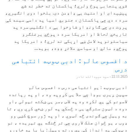
قوي پنجابی پوځ ولري؛ پاکستان ته خطر نه شي
پېښېدای او امنیت یې ډاډمن دی. بلخوا دوی انګیري،
سره د دې چې پاکستان د جنوبي اسیا په داسې سیمه کې
پروت دی چې ګاونډ او شاوخوا یې د انګلیس سره په
تاریخي لحاظ او امریکا سره د پوځي یرغلګرو
سیاستونو په لامل ښې اړېکې نه لري؛ د امریکا په
پوځي، مالي او سیاسي ملاتړ ډډه، بویه...
د افسوس عالم : ادبی ټوټه انتباهی
درس
22.11.2025
- سید عبیدالله نادر
ادبی ټوټه : یو انتباهی درس د افسوس عالم
سپین ږیرۍ بوډا چې ملا یی کړوپه وه ، او په رپانده
لاسونو کې یي لکړه وه په لاس ،سر یی ښکته نیولی ،او
دوه د لټون سترګي یی د ځمکي په لور ښخي کړي وي ، تا
به وییل چې ګوندی څه لټوي ، او په ژور سوچ کښی وو
ډوب ، یو ځوان هلک لاروی چې تر څنګه یي تیریده ، نو
د ټوکې په انداز کې یي ورته وییل : با با په خاورو