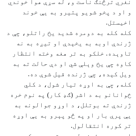
نغري ترڅنګ ناست و، له سړې هوا خوندي
و او د پخو شویو پتیرو به یې خوند
اخیستل.
کله کله به دومره شدید یخ راتلو، چې د
ژرندې اوبه به یخېدې او تیږه به نه
تاوېده. خلکو به تر هغه وخته انتظار
کاوه چې یخ وېلې شي او دې حالت ته به
ویل کېده، چې ژرنده قیل شوې ده.
کله، چې به اوړه تیار شول، د کلي
ځوانانو به د اشر (ګډ کار) په نوم خره
ژرندې ته بوتلل، د اوړو جوالونه به
یې پرې بار او په څو پېرو به یې اوړه
تر کوره انتقالول.