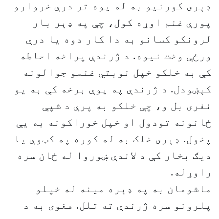
ډېری کورنیو به له یوه تر درې خروارو
پورې غنم اوړه کول، چې په ډېر بار
لرونکو کسانو به دا کار دوه یا درې
ورځې وخت نیوه. د ژرندې پراخه احاطه
کې به خلکو خپل نوبتي غنمو جوالونه
کېښودل. د ژرندې په یوې برخه کې به یو
نغری بل و، چې خلکو به پرې د شپې
ځانونه تودول او خپل خوراکونه به یې
پخول. ډېری خلک به له کوره په کټوې یا
دیګ بخار کې د لاندې ښوروا له ځان سره
راوړله.
ماشومان به په ډېره مینه له خپلو
پلرونو سره ژرندې ته تلل. هغوی به د