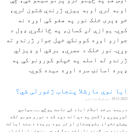
اوس هم په ځینو لرو پرتو سیمو کې، چې
اوبه لري اوبه ‌ییزې ژرندې شتون لري،
خو ډېری خلک نور په هغو کې اوړه نه
کوي. یوازې لږ کسان، په ځانګړي ډول د
جوارو اوړه کوونکي خپل جوار ژرندو ته
وړي. نور خلک د عصري، برقي او ډیزلي
ژرندو له امله په خپلو کورونو کې په
ډېره اسانۍ سره اوړه میده کوي.
ایا نوې مارشلا پنجاب ژغورلی شي؟
19.11.2025
- سرلوڅ مرادزی
دریمه برخه اسلام اباد کې ناست پوځي ــ سیاسي
لوړپوړي واکمن په دې اند دي، که د نورو صوبو لکه
پښتونخوا، بلوچستان او تر یوه بریده د سند ایالت
ولسونه هر څونه ناراضه وي؛ خو چې پنجاب ایالت او