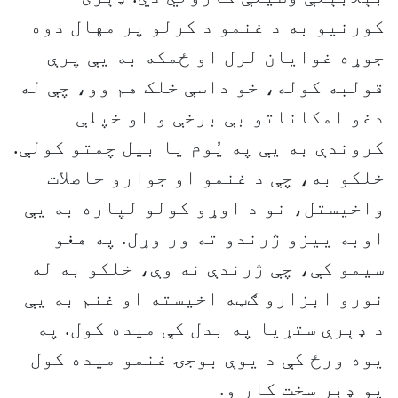
کورنیو به د غنمو د کرلو پر مهال دوه
جوړه غوایان لرل او ځمکه به یې پرې
قولبه کوله، خو داسې خلک هم وو، چې له
دغو امکاناتو بې‌ برخې و او خپلې
کروندې به یې په یُوم یا بیل چمتو کولې.
خلکو به، چې د غنمو او جوارو حاصلات
واخیستل، نو د اوړو کولو لپاره به یې
اوبه‌ ییزو ژرندو ته ور وړل. په هغو
سیمو کې، چې ژرندې نه وې، خلکو به له
نورو ابزارو ګټه اخیسته او غنم به یې
د ډېرې ستړیا په بدل کې میده کول. په
یوه ورځ کې د یوې بوجۍ غنمو میده کول
یو ډېر سخت کار و.