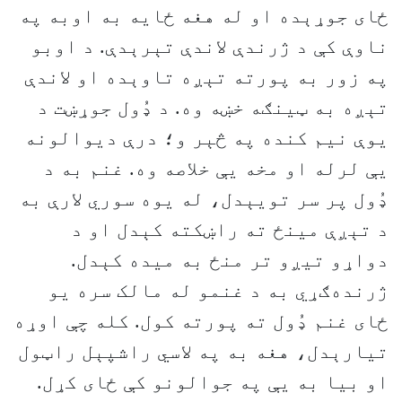
ځای جوړېده او له هغه ځایه به اوبه په
ناوې کې د ژرندې لاندې تېرېدې. د اوبو
په زور به پورته تېږه تاوېده او لاندې
تېږه به ټینګه خښه وه. د ډُول جوړښت د
یوې نیم کنده په څېر و؛ درې دیوالونه
یې لرله او مخه یې خلاصه وه. غنم به د
ډُول پر سر تویېدل، له یوه سوري لارې به
د تېږې مینځ ته راښکته کېدل او د
دواړو تیږو تر منځ به میده کېدل.
ژرنده‌ګړي به د غنمو له مالک سره یو
ځای غنم ډُول ته پورته کول. کله چې اوړه
تیارېدل، هغه به په لاسي راشپېل راټول
او بیا به یې په جوالونو کې ځای کړل.