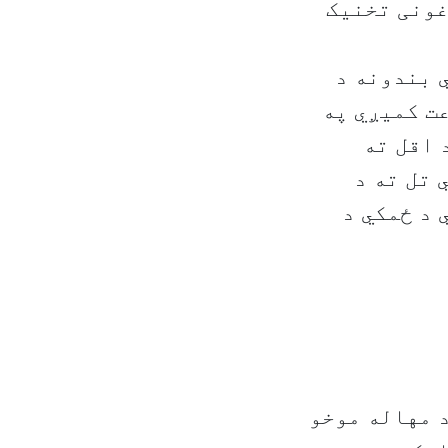
غونی تخنیک
 بندونه د
عت کمیږي په
ات حد اقل ته
 تل ته د
 د ځمکي د
د مهاله موخو