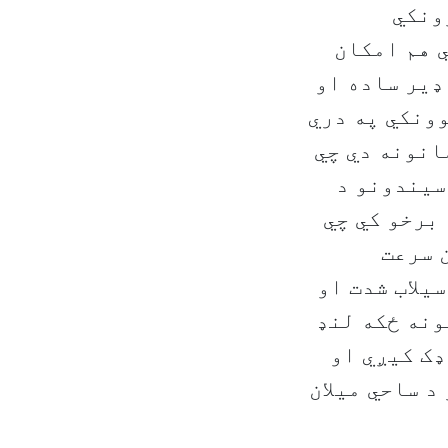
ونکي
 هم امکان
ډير ساده او
وونکي په دري
انونه دي چي
سیندونو د
 برخو کي چي
ن سرعت
یلاب شدت او
ونه ځکه لنډ
ډک کیږي او
د ساحي میلان