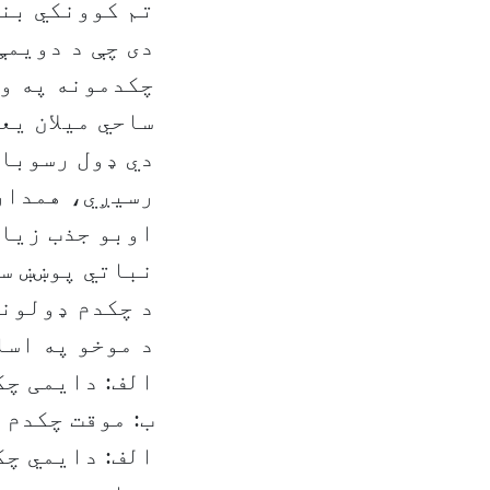
تم کوونکي بند
دی چې د دویمې
چکدمونه په وق
ساحي میلان یع
رسیږي، همدارن
اوبو جذب زیات
نباتي پوښښ س
د چکدم ډولونه
د موخو په اسا
الف: دایمی چ
ب: موقت چکدم
الف: دایمي چک