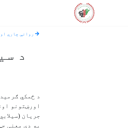
روانې چارې او 
د سی
د ځمکي ګرمیدل
اورښتونو اوقا
جریان (سیلابي
په دې معنی چې