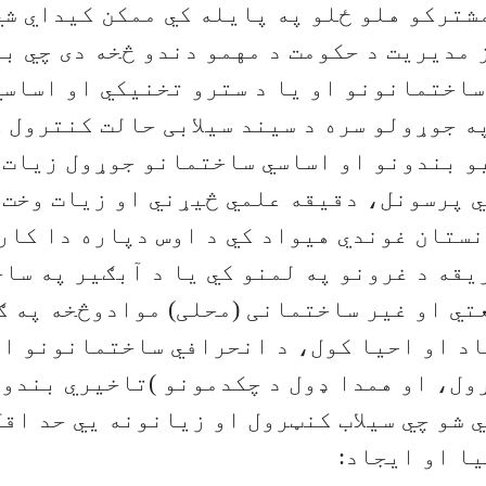
شترکو هلو ځلو په پایله کي ممکن کیداي شي
مدیریت د حکومت د مهمو دندو څخه دی چي ب
ساختمانونو او یا د سترو تخنیکي او اساسي
 جوړولو سره د سیند سیلابی حالت کنترول ک
یو بندونو او اساسي ساختمانو جوړول زیات 
 پرسونل، دقیقه علمي څیړني او زیات وخت 
ستان غوندي هیواد کي د اوس دپاره دا کار
یقه د غرونو په لمنو کي یا د آبګیر په ساح
تي او غیر ساختمانی (محلی) موادوڅخه په ګ
اد او احیا کول، د انحرافي ساختمانونو ا
ل، او همدا ډول د چکدمونو )تاخیري بندون
 شو چي سیلاب کنټرول او زیانونه يي حد اقل
ا او ایجاد: