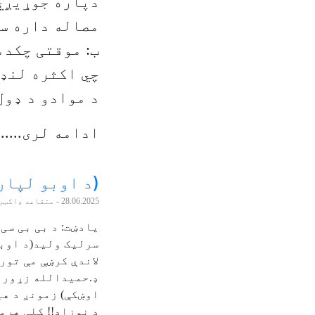
دپاره جوړیږي
مصاله داره س
ب: موقتی چکدم
چي اکثره لنډ 
د موادو د ډول
ادامه لری......
(د اوبو لپار
28.06.2025
- متقاعد ډاکټر
یادښت: د بی بی سی
سرلیک ولید(د اوبو
لاندې کرښې مې تور
ډ.حمیدالله زړور س
اوښکې) زمونږ د ه
د نوزاد!! کلی هرمز