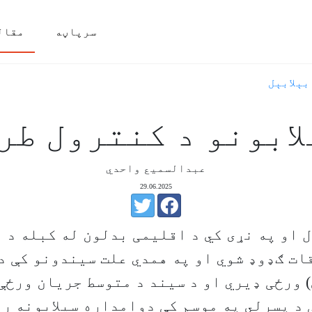
سرپاڼه
مقال
بېلابېل
لابونو د کنترول طر
عبدالسمیع واحدي
29.06.2025
 او په نړی کي د اقلیمی بدلون له کبله د 
ت ګډوډ شوي او په همدي علت سیندونو کې د
) ورځی ډیري او د سیند د متوسط جریان ورځې 
 د پسرلي په موسم کې دوامداره سیلابونه ر