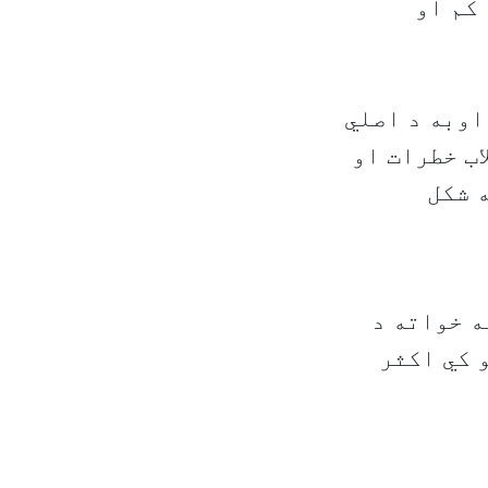
کم او
اوبه د اصلي
اب خطرات او
 شکل
ه خواته د
 کي اکثر