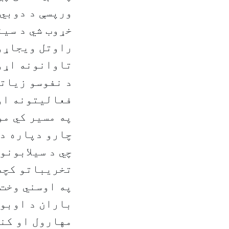
ورپسې د دوبي 
خړوب شي د سین
راوتل ویجاړون
تاوانونه اړو
د نفوسو زیات
فعالیتونه او 
په مسیر کي مو
چارو دپاره د 
چي د سیلابونو
تخریباتو کچه 
په اوسني وخت 
باران د اوبو 
مهارول او کنت