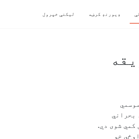
ې
ډیورنډ کرښه
لیکنې خپرول
یقه
موسمي
 بحراني
کمي شوی دي.
اوځي خو