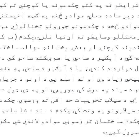
رایطو ته په کتو چکدمونه یا کوچني تم کو
ډیر ساده محلي موادو څخه په ګټه اخیستني
وادو څخه د چکدمونو جوړولو تخنالوژي هم 
مختللو وسایطو ته اړتیا نلري.چکدم (تم ک
دونه کوچني او بعضي وخت لنډ مهاله ساختم
 کي د آبګیر د ساحي یا هم ښکته ساحو کي د 
ل دپاره د کندي، یا د آبګیر د ساحي په هغه
بیخي زیاد وي او له امله يي د اوبو د جریا
 د سیند په عرض کي جوړیږي او په ډي ډول د س
څو د سیلاب تخریبات حد اقل ته ورسوي. چکدم
 سیلابونو په وخت کي چکدم د بند د شا ساحه 
کدم ساختمان تر رسوبي موادو لاندي شي مګر 
ټرول کیږي.