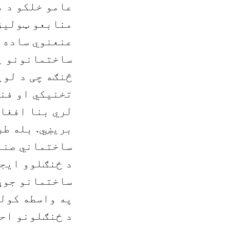
عامو خلکو د م
منابعو ټولیز 
عنعنوي ساده 
ساختمانونو په
څنګه چی د لو
تخنیکي او فني
لري بنا افغان
بریښي. بله طر
ساختماني صنع
د ځنګلوو ایج
ساختمانو جوړو
په واسطه کولي
د ځنګلونو احی