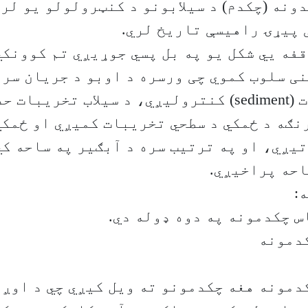
ونه (چکدم) د سیلابونو د کنټرولولو یو لر
 پیړۍ راهیسې تاریخ لري.
فه يي شکل یو په بل پسي جوړیږي تم کوونکي
نی سلوب کموي چی ورسره د اوبو د جریان سر
دي ډول رسوبات (sediment) کنترولیږي، د سیلاب تخریب
ګه د ځمکي د سطحي تخریبات کمیږي او ځمکي
یږي، او په ترتیب سره د آبګیر په ساحه کي
احه پراخیږي.
:
س چکدمونه په دوه ډوله دي.
کدمونه
دمونه هغه چکدمونو ته ویل کیږي چي د اوږ