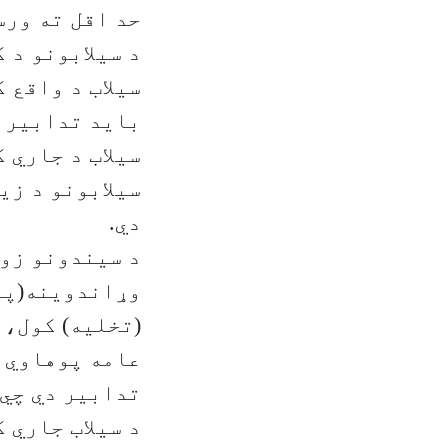
حد اقل ته ورس
د سیلابونو د 
سیلاب د واقع 
باید تدابیر و
سیلاب د جاري 
سیلابونو د زی
دي.
د سیندونو زون
وړاندوینه(پیش
(تخلیه) کول، 
عامه پوهاوي ا
تدابیر دي چي 
د سیلاب جاري 