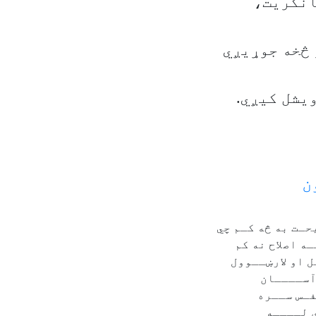
انکریت،
 څخه جوړیږي
یشل کیږي.
ن
ـت به څه کـم چي
ه اصلاح نه کم
 او لارښــوول
آســــان
ـس ســره
 لــــه