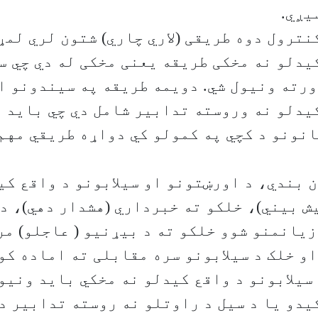
یږي.
کنترول دوه طریقی (لاري چاري) شتون لري لمړ
کیدلو نه مخکی طریقه یعنی مخکی له دي چي سی
رته ونیول شي. دویمه طریقه په سیندونو ا
کیدلو نه وروسته تدابیر شامل دي چي باید ا
انونو د کچي په کمولو کي دواړه طریقي مهم
 بندي، د اورښتونو او سیلابونو د واقع کی
 بیني)، خلکو ته خبرداري (هشدار دهي)، د
زیانمنو شوو خلکو ته د بیړنیو ( عاجلو) م
و خلک د سیلابونو سره مقابلی ته اماده کو
سیلابونو د واقع کیدلو نه مخکي باید ونیول
کیدو یا د سیل د راوتلو نه روسته تدابیر د