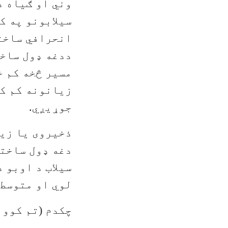
وني او ګیاه د
سیلابونو په ک
انحرافي ساخت
ددغه ډول ساخت
مسیر څخه کم خ
زیانونه کم کړ
جوړیږي.
ذخیروی یا زی
دغه ډول ساختم
سیلاب د اوبو 
لوي او متوسط 
چکدم (تم کوون