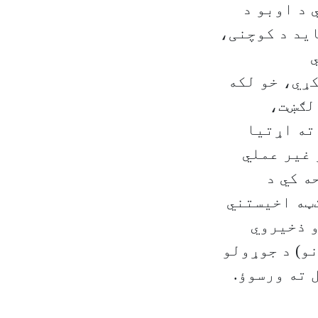
 د اوبو د
اید د کوچنی،
ړي، خو لکه
لګښت،
ته اړتیا
 غیر عملي
ه کي د
ټه اخیستني
و ذخیروي
و) د جوړولو
 ته ورسوؤ.