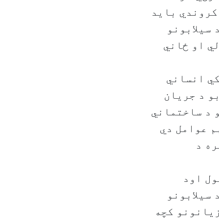
 کروندي باید
 سیلابونو
ي او ځاني
کي انساني
و د جریان
و د ساختماني
م عوامل دي
ره د
ول اود
 سیلابونو
زیانونو کچه