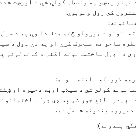
 خپلو ریښو په واسطه کولي شي د اورښت شدد 
نترول کي رول ولوبوي.
مانونه:
مانونو د جوړولو څخه هدف دا وي چي د سیل 
طره ساحو ته منحرف کړي او په دې ډول د سیل
ي دا ډول ساختمانونه اکثر د کانالونو په
رمه کوونکي ساختمانونه:
انونه کولي شي د سیلاب اوبه ذخیره او ښکت
د بهیدو مانع جوړ شي په ډی ډول ساختمانونو
ذخیروی بندونه شامل دي.
کي بندونه):