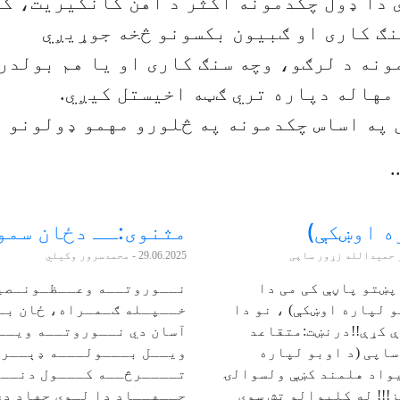
 دا ډول چکدمونه اکثر د آهن کانکیریت، ک
نګ کاری او ګبیون بکسونو څخه جوړیږي
ونه د لرګو، وچه سنګ کاری او یا هم بولدر
مهاله دپاره تري ګټه اخیستل کیږي.
 په اساس چکدمونه په څلورو مهمو ډولونو و
.
ه اوښکې)
مثنوی:ــ دځان سمو
 حمیدالله زړور ساپی
29.06.2025
- محمدسرور وکیلي
 پښتو پاڼې کی می دا
نــوروتــه وعــظـونـصیح
 لپاره اوښکې) ، نو دا
خــپـله ګـمـراه، ځان بــ
ې کړې!!درنښت:متقاعد
آسان دي نــوروتــه ویــل
اپی (د اوبو لپاره
ویــل بـــولـــه ډېــر
یواد هلمند کښې ولسوالۍ
تــــرڅــه کـــول دنــف
!!! له کلیوالو تش سوی
جــهــاد دا لـوی جهاد دی