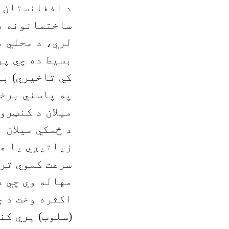
د افغانستان ش
ساختمانونه د 
لري، د محلي م
بسیط ده چي پر
کي تاخیري) بن
په پاسني برخه
میلان د کنټرو
د ځمکي میلان 
زیاتیږي یا هم
سرعت کموي تر 
مهاله وي چي د
اکثره وخت د چ
(سلوب) پري کن