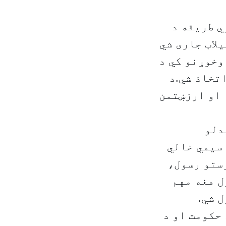
ي طریقه د
لاب جاری شي
وخوړنو کي د
تخاذ شي.د
 او ارزښتمن
دلو
 سیمي خالي
رستو رسول،
ل هغه مهم
 شي.
 حکومت او د