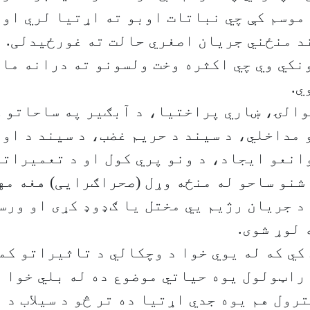
موسم کې چي نباتات اوبو ته اړتیا لري او
د منځني جریان اصغري حالت ته غورځیدلی. د
کي وي چي اکثره وخت ولسونو ته درانه مال
ي.
والۍ، ښاري پراختیا، د آبګیر په ساحاتو 
مداخلي، د سیند د حریم غضب، د سیند د اوب
انعو ایجاد، د ونو پري کول او د تعمیرات
شنو ساحو له منځه وړل (صحراګرایی) هغه مه
 د جریان رژیم يي مختل یا ګډوډ کړی او ورس
لوړ شوی.
کي که له یوي خوا د وچکالي د تاثیراتو کم
راټولول یوه حیاتي موضوع ده له بلي خوا د
رول هم یوه جدي اړتیا ده تر څو د سیلاب د 