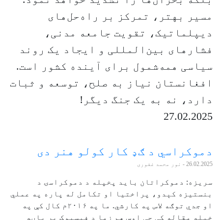
مسیر بهتر، تمرکز بر راه‌حل‌های
دیپلماتیک، تقویت جامعه مدنی،
فشارهای بین‌المللی و ایجاد یک روند
سیاسی همه‌شمول برای آینده کشور است.
افغانستان نیاز به صلح، توسعه و ثبات
دارد، نه به یک جنگ دیگر!
27.02.2025
دموکراسي د ګډ کار کولو هنر دی
26.02.2025
- نور محمد غفوری
سریزه: دموکراتان باید پخپله د دموکراسۍ د
بنستیزه کېدو، پراختیا او تکامل له پاره په عملي
او جدي توګه لاس په کارشي. ما په ۲۰۱۶م کال کې په
خپله مقاله کې چې اوس هم زما د فیسبوک پر پاڼه