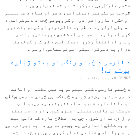
شته، ولیکل چې دموکراتانو ته نه ښايي چې د
قوم‌پالونکوغیر دموکراتو، د شر او فساد د عاملینو
او جګړه مارو افرادو او ګروپونو څخه د دموکراسۍ د
نه پلي کولو په خاطر په نالښتونو او ګیلو وخت تیر
کړي او یا په انفرادي او شخصي قهرمانیو باندی
ویاړ او اکتفأ وکړي. دموکراسي د ګډ کار کولوهنر
دی او په دموکراتیکو اصولو سیاسي او ټو...
د فارسی د ځينو رنګینو بیتو ژباړه
پښتو ته!
01.03.2025
- سید عبیدالله نادر
د ځینو فارسی ښکلو بیتونو په عین مطلب او امانت
داری سره په پښتو ژباړه څرنګه چې ځیني فارسی ښکلي
او ما نا داره شعرونه او نثرونه، په ډیرو ادب
دوستانو باندی مثبتی اغیزی کوي ، او د ادب مینه
وال دې ته اړ کوي ، چې په اصطلاح یاره که داسي بیت
او په شکلي اندازکې په پښتو هم وي دا به ډیره ښه وي
،نو بیا داسي خلک دې ته اړ کیږي ، چې یو څه نا څه