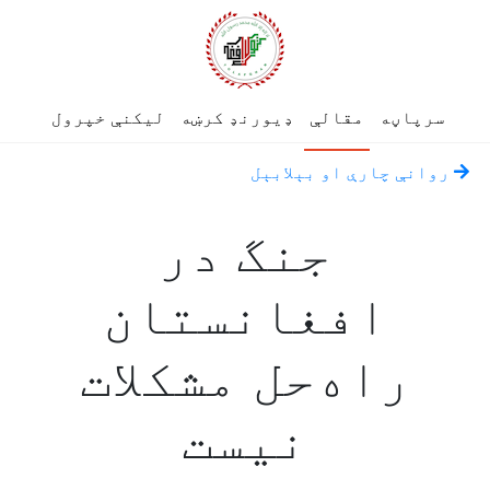
سرپاڼه
مقالې
ډیورنډ کرښه
لیکنې خپرول
روانې چارې او بېلابېل
جنگ در
افغانستان
راه‌حل مشکلات
نیست