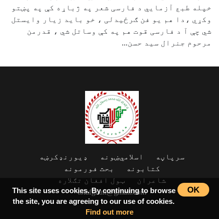
خپله طبع آزمایي د فارسی شعر په ژباړه کې په پښتو
وکړي ،دا هم یو فن ګرځیدلی ، خو باید زیار وایستل
شي چې آ د فارسی قوت هم په کې وساتل شي ، قدرمن
مرحوم جنرال سید حسن...
سرپاڼه
اسلامي‌ښونه
ډیورنډ‌کرښه
کتابونه
بحث فورمونه
شاعران
ټول افغان تګلاره
OK
This site uses cookies. By continuing to browse
tolafghan@gmail.com
the site, you are agreeing to our use of cookies.
Find out more