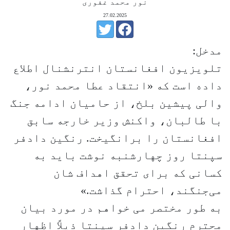
نور محمد غفوری
27.02.2025
مدخل:
تلویزیون افغانستان انترنشنال اطلاع
داده است که «انتقاد عطا محمد نور،
والی پیشین بلخ، از حامیان ادامه جنگ
با طالبان، واکنش وزیر خارجه سابق
افغانستان را برانگیخت. رنگین دادفر
سپنتا روز چهارشنبه نوشت باید به
کسانی که برای تحقق اهداف‌ شان
می‌جنگند، احترام گذاشت.»
به طور مختصر می خواهم در مورد بیان
محترم رنگین دادفر سپنتا ذیلاً اظهار