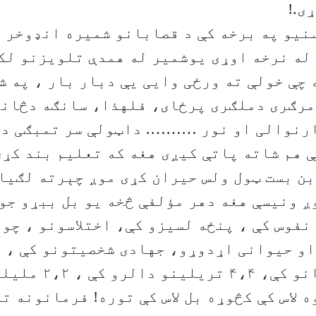
ی.!
یو په برخه کې د قصابانو شمیره انډوخر ،
له نرخه اوړی یوشمیر له همدې تلویزنو لک
چې خولې ته ورځی وایی یې دبار بار ، په ش
مرګری دملګری پرځای، فلهذا، سانګه دڅانګ
رنوالی او نور ………. داټولې سر تمبګی د م
 هم شاته پاتې کیږی هغه که تعلیم بند کړی
ن بست ټول ولس حیران کړی موږ چېرته لګیا
ږ ونیسې هغه دهر مؤلفې څخه یو بل ببړو جوړ
نفوس کې ، پنځه لسیزو کې، اختلاسونو ، چو
او حیوانی اړدوړو، جهادی شخصیتونو کې ، 
اوسنیو ندافانو کې، ۴،۴
ه لاس کې کڅوړه بل لاس کې توره! فرمانونه ت