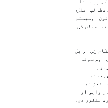
کی پر مبنا
دطالب اصلاح
نون اوسیستم
غانستان کې
ظام ځی او بل
 اوس ټوله
یان،
ی. دغه
 اغیز نه
ل وایی او
ه ملګری دی.