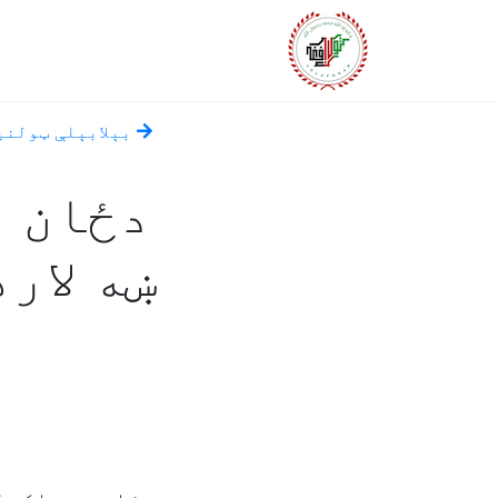
بېلابېلې ټولني
دځان پ
ښه لار