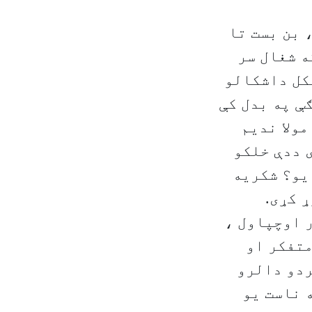
 بن بست تا
ه شغال سر
کل داشکالو
ې په بدل کې
ولا ندیم
 ددې خلکو
یو؟ شکریه
 کړی.
ر اوچپاول ،
متفکر او
 تریلینو دالرو کې ، ۲،۲ ملیلردو دالرو
ه ناست یو