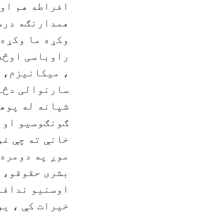
افراطه هم اوړ
همدارنګه درسن
وکړه ما وکړه 
راوباسی اوڅه 
، میکانیزم، 
سارنوالی دڅا
شپانه له پوهې
ګونګوسیو او ب
خانې ته چې غو
موږ په دومره 
بشری حقوقو، 
خیرات کې ، یو