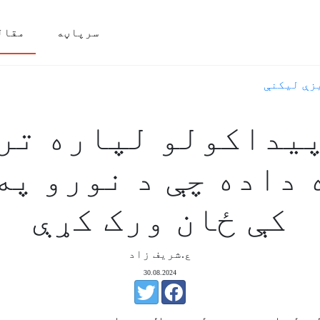
سرپاڼه
مقال
زې ليکنې
یداکولو لپاره تر
ه داده چې د نورو په
کې ځان ورک کړې
ع.شریف زاد
30.08.2024