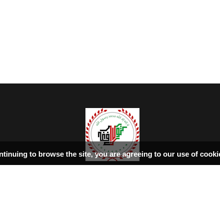
ntinuing to browse the site, you are agreeing to our use of cook
سرپاڼه
اسلامي‌ښونه
ډیورنډ‌کرښه
کتابونه
بحث فورمونه
شاعران
ټول افغان تګلاره
tolafghan@gmail.com