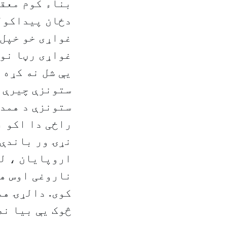
بناء کوم معقو
دځان پیداکولو
غواړی خو خپل 
غواړی رڼا نو
یې شل نه کړه 
ستونزې چیرې 
ستونزې د همدا
راځی دا اکو ب
نړۍ ور باندې 
اروپایان ، لی
ناروغی اوس ه
کوی. دالړۍ هم
څوک یې بیا نه