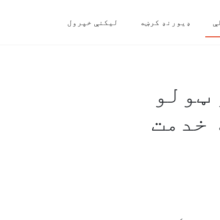
ې
ډیورنډ کرښه
لیکنې خپرول
 ټولو
 خدمت