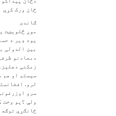
دځان پیداکولو
ځان ورک کړې
ګاندی
موږ څلوېښت یا
یوه ډیر ه حسا
بین الدولی بر
دمعادنو ظرفیت
زمکنی دهلیزو
سیستم او هم د
لرو. افغانستا
سرو اوزرغونو
ولې ؟یو وخت ک
ځانګړې توګه د