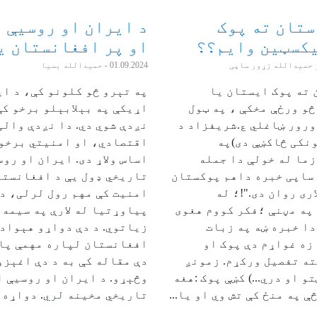
ستان ته پوک
د ایران او روسیې 
یکسټین وایم؟؟
او پر افغانستان ی
 حمیدالله زړور ساپی
01.09.2024
- حميدالله بسیا
 ته پوک ایستان یا
په تېرو څو کلونو کې، د ای
و ورځې مخکې ، په ټول
اړیکې په بېلابېلو برخو کې
ورور ښاغلي ع.شریفزاد د
نږدې شوي دي. دا نږدې والی
نکی څاکښې دی)په
اقتصادي، او امنیتي برخو 
ما له خولې دا جمله
اساس ولاړ دی. ایران او روس
ساپی خبره داهم پوکستان
تاریخي ډول یې د افغانستا
ری روان دی."!؛ له
امنیت کې مهم رول لرلی، د 
په مڼنې ؛فکر کووم هغوی
پیاوړتیا له لارې په سیمه 
ا خبره ښه په زبات
زیاتوي. د دې دواړو هېواد
زه غواړم دې پوک او
افغانستان لپاره مهمې پای
ته تفصیل ورکړم. زمونږ
دې مقاله کې به د دې اغېز
 او دري...) کښې پوک :هغه
وڅېړو. د ایران او روسیې 
ې په منځ کې تش وي او یا...
تاریخي مخینه لري. دواړه ه