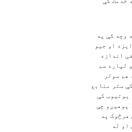
 خدمت کې
 وچه کې په
یزه او جیو
فی اندازه
 لپاره سم
 هم سولر
کې ستر منابع
 یوتیوب کې
 پوهیږو چې
 هرڅوک په
 او له