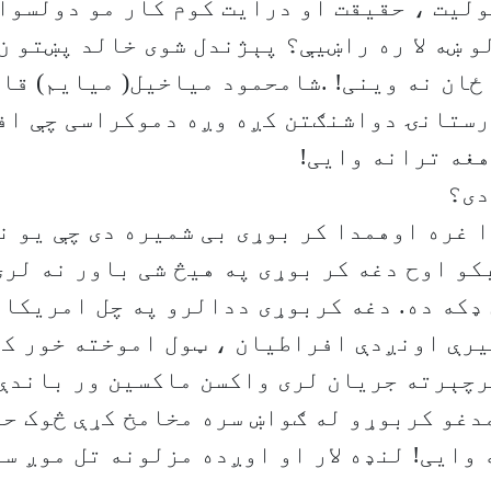
لیت ، حقیقت او درایت کوم کار مو دولسوا
 ښه لا ره راښیې؟ پېژندل شوی خالد پښتو ن 
ځان نه وینی! .شامحمود میاخیل( میایم) قا
رستانۍ دواشنګتن کږه وږه دموکراسی چې اف
هغه ترانه وایی!
دی؟
 غره اوهمدا کر بوړی بی شمیره دی چې یو ن
کو اوح دغه کر بوړی په هیڅ شی باور نه لری
ډکه ده. دغه کربوړی ددالرو په چل امریکا
رې اونږدې افراطیان ، ټول اموخته خور کړ
رچېرته جریان لری واکسن ماکسین ور باندې
دغو کربوړو له ګواښ سره مخامخ کړې څوک حا
 وایی! لنډه لار او اوږده مزلونه تل موږ سر