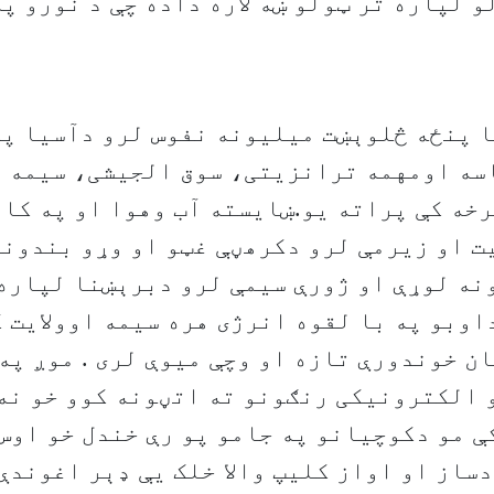
 لپاره تر ټولو ښه لاره داده چې د نورو په
 پنځه څلوېښت میلیونه نفوس لرو دآسیا په
سه اومهمه ترانزیتی، سوق الجیشی، سیمه ا
خه کې پراته یو.ښایسته آب وهوا او په کا
 او زیرمې لرو دکرهڼې غټو او وړو بندونو
نه لوړې او ژورې سیمې لرو دبرېښنا لپاره
اوبو په با لقوه انرژی هره سیمه اوولایت 
ن خوندورې تازه او وچې میوې لری . موږ په
 الکترونیکی رنګونو ته اتڼونه کوو خو نه
ې مو دکوچیانو په جامو پو رې خندل خو اوس
ساز او اواز کلیپ والا خلک یې ډېر اغوندې