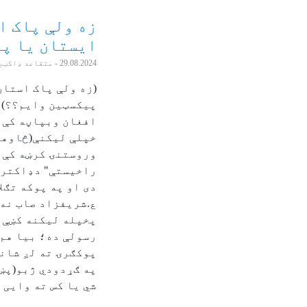
زه ولې پاک ا
ایستان یا پ
29.08.2024
- متقاعد ډاکټر
(زه ولې پاک استان
پیکسټین وایم؟؟) څ
افغان وبپاڼه کې 
خپلې لیکنې(څاوهو
وروستنۍ کرښه کې ز
راخیستې" دډاکتر 
دی او په پوکه تګلا
ع.شریفزاد صاب نه 
پخپله لیکنه کښې د
رسولې ده؛ بیا هم 
پوکګرۍ ته لږ شان
په ګړدودي ژبو(پښتو
شي یا کس ته وایی څ