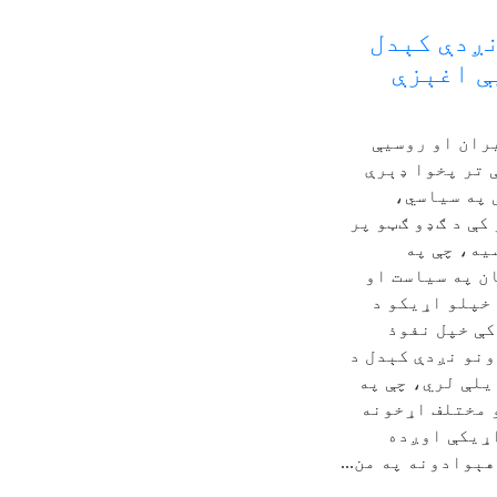
نږدې کېدل
ې اغېزې
ران او روسیې
 تر پخوا ډېرې
 په سیاسي،
کې د ګډو ګټو پر
یه، چې په
ن په سیاست او
خپلو اړیکو د
کې خپل نفوذ
ونو نږدې کېدل د
لې لري، چې په
و مختلف اړخونه
اړیکې اوږده
ېوادونه په من...