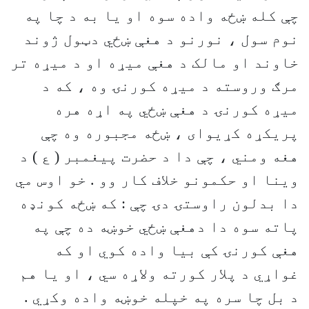
چې کله ښځه واده سوه او يا به د چا په
نوم سول ، نورنو د هغې ښځي دټول ژوند
خاوند او مالک د هغې ميړه او د ميړه تر
مرګ وروسته د ميړه کورنۍ وه ، که د
ميړه کورنۍ د هغې ښځي په اړه هره
پريکړه کړيوای ، ښځه مجبوره وه چې
هغه ومني ، چې دا د حضرت پيغمبر ( ع ) د
وينا او حکمونو خلاف کار وو . خو اوس مي
دا بدلون راوستۍ دۍ چې : که ښځه کونډه
پاته سوه دا دهغې ښځي خوښه ده چې په
هغې کورنۍ کې بيا واده کوي او که
غواړي د پلار کورته ولاړه سي ، او يا هم
د بل چا سره په خپله خوښه واده وکړي .