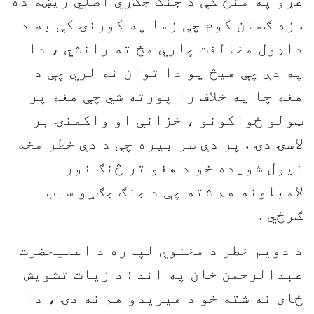
غړو په منځ کې د جنګ جګړي اصلي ريښه ده
. زه ګمان کوم چې زما په کورنۍ کې به د
داډول مخالفت چاري مخ ته رانشي ، دا
په دې چې هيڅ يو دا توان نه لري چې د
هغه چا په خلاف را پورته شي چې هغه پر
ټولو ځواکونو ، خزانې او واکمنۍ بر
لاسۍ دۍ . پر دې سر بيره چې د دې خطر مخه
نيول شويده خو د هغو تر څنګ نور
لاميلونه هم شته چې د جنګ جګړو سبب
ګرځي .
د دويم خطر د مخنوي لپاره د اعليحضرت
عبدالرحمن خان په اند : د زيات تشويش
ځای نه شته خو د هيريدو هم نه دۍ ، دا