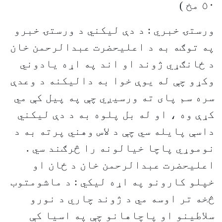
٥٠ مخ )
ورستۍ خبري : د دې ليکني د ورستۍ خبرو
په توګه به د اعليحضرت عبدالرحمن خان
د ځانګړي ژوند او اند په اړه يادوني
وکړو چې له يوې خوا به داليکنه د وعدې
سره سم پای ته ورسيږي چې په پيل کې مي
کړې وه ، او له بل پلوه به د دې ليکني
داسې پايله سي چې د لاس وهني پرته به د
نوموړي پاچا خيالونه را څرګند سي .
اعليحضرت عبدالرحمن خان د ځان او
خپلو کارونو په اړه ليکي : د ماشومتوب
څخه تر اوسه مي د ژوند چاري د نورو
سلاطينو او پاچاهانو چې په اسيا کې