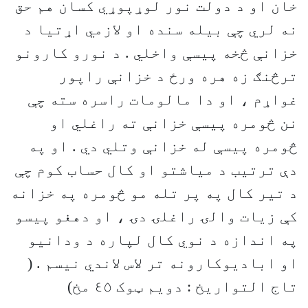
خان او د دولت نور لوړپوړي کسان هم حق
نه لري چې بيله سنده او لازمي اړتيا د
خزانې څخه پيسې واخلي . د نورو کارونو
ترڅنګ زه هره ورځ د خزانې راپور
غواړم ، او دا مالومات راسره سته چې
نن څومره پيسې خزانې ته راغلي او
څومره پيسې له خزانې وتلي دي . او په
دې ترتيب د مياشتو او کال حساب کوم چې
د تير کال په پر تله مو څومره په خزانه
کې زيات والۍ راغلۍ دۍ ، او دهغو پيسو
په اندازه د نوي کال لپاره د ودانيو
او اباديوکارونه تر لاس لاندي نيسم . (
تاج التواريخ : دويم ټوک ٤٥ مخ)