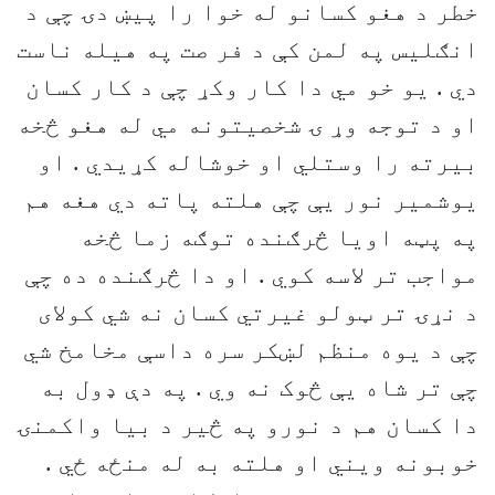
خطر د هغو کسانو له خوا را پيښ دۍ چې د
انګليس په لمن کې د فر صت په هيله ناست
دي . يو خو مي دا کار وکړ چې د کار کسان
او د توجه وړ ۍ شخصيتونه مي له هغو څخه
بيرته را وستلي او خوشاله کړيدي . او
يوشمير نور يې چې هلته پاته دي هغه هم
په پټه اويا څرګنده توګه زما څخه
مواجب تر لاسه کوي . او دا څرګنده ده چې
د نړۍ تر ټولو غيرتي کسان نه شي کولای
چې د يوه منظم لښکر سره داسې مخامخ شي
چې تر شاه يې څوک نه وي . په دې ډول به
دا کسان هم د نورو په څير د بيا واکمنۍ
خوبونه ويني او هلته به له منځه ځي .