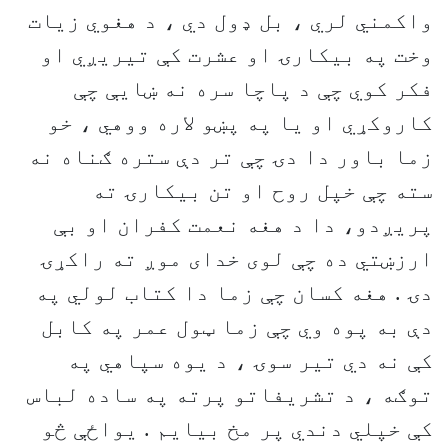
واکمني لري ، بل ډول دي ، د هغوي زيات
وخت په بيکارۍ او عشرت کې تيريږي او
فکر کوي چې د پاچا سره نه ښايې چې
کاروکړي او يا په پښو لاره ووهي ، خو
زما باور دا دۍ چې تر دې ستره ګناه نه
سته چې خپل روح او تن بيکارۍ ته
پريږدو، دا د هغه نعمت کفران او بې
ارزښتي ده چې لوی خدای موږ ته راکړۍ
دۍ . هغه کسان چې زما دا کتاب لولي په
دې به پوه وي چې زما ټول عمر په کابل
کې نه دي تير سوۍ ، د يوه سپاهي په
توګه ، د تشريفاتو پرته په ساده لباس
کې خپلي دندي پر مخ بيايم . يواځې څو