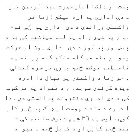
پست او ډاګ : اعليحضرت عبدالرحمن خان
د دې ادارې په اړه ليکي : زما تر
واکمنۍ وړاندي د دې ادارې يواځې نوم
وو ، په شپږ و او يا لسو مياشتو کې به د
پيښاور په لور د دې ادارې يون او حرکت
وسو او هغه هم کله مخکي کله ورسته په
نامنظمه توګه ځني چاري تر سره کيدلې
، خو زما د واکمنۍ پر مهال دا ادره
ډيره ګړندۍ سوېده ، د هيواد په هر ګوټ
کې د دې ادارې دفترونه پرانستي دي . دا
ا داره د هند د پوست او ډاګ په څير کار
کوي . اوس په ٣٦ شپږ ديرش ساعته کې د
هند څخه کابل او د کابل څخه د هيواد