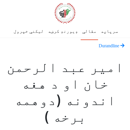
سرپاڼه
مقالې
ډیورنډ کرښه
لیکنې خپرول
Durandline
امير عبد الرحمن
خان او د هغه
اندونه (دوهمه
برخه )