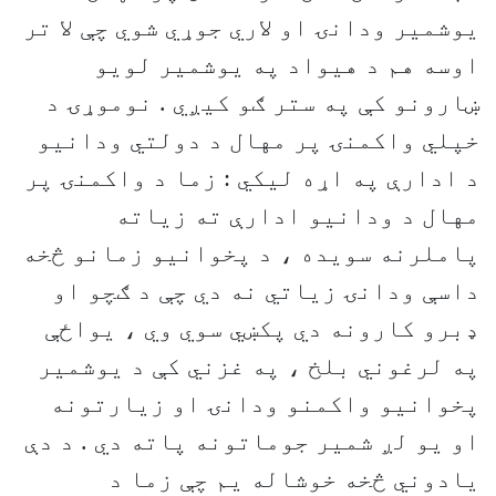
يوشمير ودانۍ او لاري جوړي شوي چې لا تر
اوسه هم د هيواد په يوشمير لويو
ښارونو کې په ستر ګو کيږي . نوموړۍ د
خپلي واکمنۍ پر مهال د دولتي ودانيو
د ادارې په اړه ليکي : زما د واکمنۍ پر
مهال د ودانيو ادارې ته زياته
پاملرنه سويده ، د پخوانيو زمانو څخه
داسې ودانۍ زياتي نه دي چې د ګچو او
ډبرو کارونه دي پکښي سوي وي ، يواځې
په لرغوني بلخ ، په غزني کې د يوشمير
پخوانيو واکمنو ودانۍ او زيارتونه
او يو لږ شمير جوماتونه پاته دي . د دې
يادوني څخه خوشاله يم چې زما د