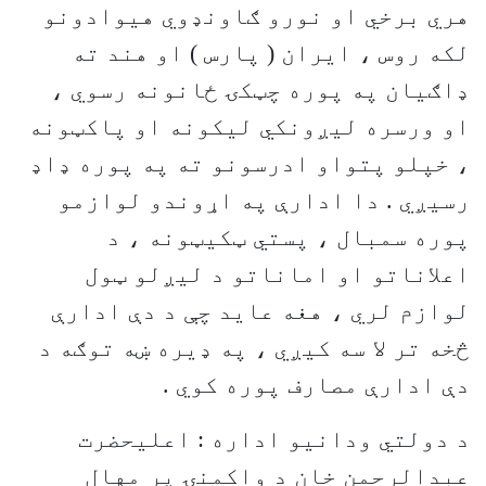
هري برخي او نورو ګاونډوي هيوادونو
لکه روس ، ايران ( پارس ) او هند ته
ډاګيان په پوره چټکۍ ځانونه رسوي ،
او ورسره ليږونکي ليکونه او پاکټونه
، خپلو پتواو ادرسونو ته په پوره ډاډ
رسيږي . دا ادارې په اړوندو لوازمو
پوره سمبال ، پستي ټکيټونه ، د
اعلاناتو او اماناتو د ليږلو ټول
لوازم لري ، هغه عايد چې د دې ادارې
څخه تر لا سه کيږي ، په ډيره ښه توګه د
دې ادارې مصارف پوره کوي .
د دولتي ودانيو اداره : اعليحضرت
عبدالرحمن خان د واکمنۍ پر مهال