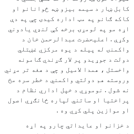
کابل ښار د سيمه بيزو ښه ځوانانو او
کاکه ګانو په مټ اداره کيدۍ چې په دې
اړه مو په لومړۍ برخه کې لنډي يادوني
وکړې . اعليحضرت عبدالرحمن خان د
واکمنۍ له پيله د يوه مرکزي غښتلي
دولت د جوړيدو پر لار ګړندي ګامونه
واخستل ، همدا لاميل و چې د هغه تر مړني
وروسته هم دولتي واکمني د خطر سره مخ
نه شول . نوموړي د خپل اداري نظام د
پراختيا او ساتني لپاره ځانګړي اصول
او موازين پلي کړي وه .
د خزانو او عايداتي چارو په اړه