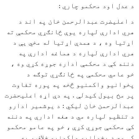
د عدل اود محکمو چاري :
د اعليضرت عبدالرحمن خان په اند د
هري ادارې لپاره يوې ځانګړي محکمې ته
اړتيا وه ، د همدې اړتيا له مخي يې د
هري ادارې لپاره د هماغه ادارې په
دننه کې د محکمې اداره جوړه کړي وه ،
خو عامي محکمې په ځانګړي توګه د
پخوانيو واکمنيو څخه په پوره تفاوت
پر مخ بيول کيدلې . په دې اړه اعليحضرت
عبدالرحمن خان ليکي : د يوشمير ادارو
د تنظيم لپاره مي د هغه ادارې په دننه
کې محکمې جوړي کړې ، خو په عامو محکمو
کې مي د پخوانيو واکمنيو خلاف ، په