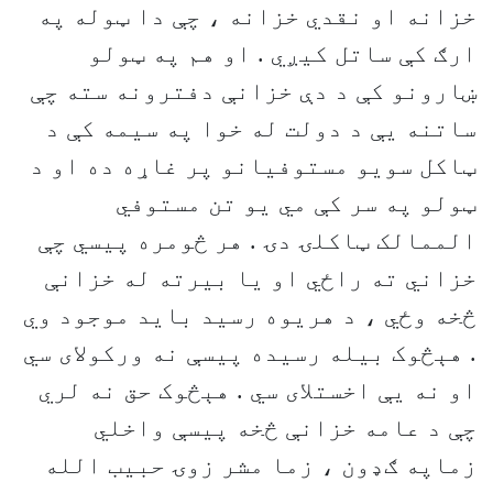
خزانه او نقدي خزانه ، چې دا ټوله په
ارګ کې ساتل کيږي . او هم په ټولو
ښارونو کې د دې خزانې دفترونه سته چې
ساتنه يې د دولت له خوا په سيمه کې د
ټاکل سويو مستوفيانو پر غاړه ده او د
ټولو په سر کې مي يو تن مستوفي
الممالک ټاکلۍ دۍ . هر څومره پيسي چې
خزاني ته راځي او يا بيرته له خزانې
څخه وځي ، د هريوه رسيد بايد موجود وي
. هېڅوک بيله رسيده پيسې نه ورکولای سي
او نه يې اخستلای سي . هېڅوک حق نه لري
چې د عامه خزانې څخه پيسې واخلي
زماپه ګډون ، زما مشر زوۍ حبيب الله