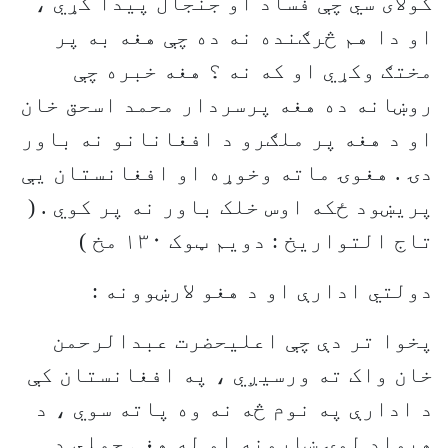
کولای سي چې فساد او جنجال پيدا کړي ،
او دا هم څرګنده نه ده چې هغه به پر
مختګ وکړي او که نه ؟ هغه خبره چې
روښانه ده هغه پرسردار محمد اسحق خان
او د هغه پر ملګرو د افغانانو نه باور
دۍ . هغوۍ ماته وخوړه او افغانستان يې
پريښود ځکه اوس خلک باور نه پر کوي . (
تاج التواريخ : دويم ټوک ١٣٠ مخ )
دولتي ادارې او د هغو لارښوونه :
پخوا تر دې چې اعليحضرت عبدالرحمن
خان واک ته ورسيږي ، په افغانستان کې
د ادارې په نوم څه نه وه پاته سوي ، د
هيواد لوۍ ښارونه او له هغې جملي د