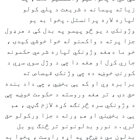
زياته پيمانه د شريعت د پلي کولو
لپاره لاره پرانستل . پخوا به يو
وژونکۍ د يو څو پيسو په بدل کې د هرډول
جزا پرته د واکمنو له خوا خوشي کيدۍ ،
خو ما دهغه وژونکي لپاره شرعي حکمونه
جاري کړل او هغه دا چې د وژل سوي سړي د
کورنۍ خوښه ده چې وژنکۍ قيصاص ته
برابره وي او که يې بخښي ، چې داد بنده
حق دۍ ، تر هغه وروسته د حکومت خوښه چې
د وژونکي سره څرنګه کړه لازم ګڼي ، هم
يې د بخښني او هم ورته د جزا ورکولو حق
لري . د نورو بدلونونو تر څنګ يو بل
بدلون مي د ښځو په اړه راوست ، پخوا به