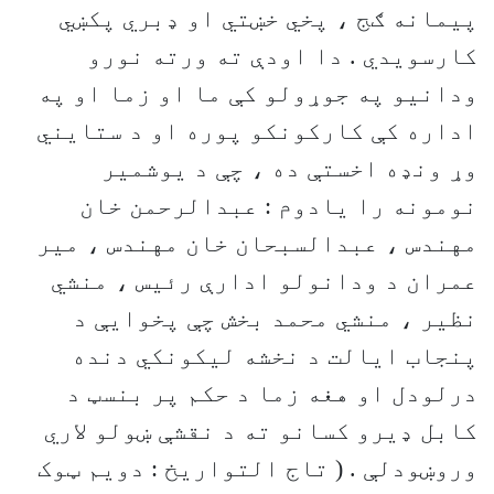
پيمانه ګج ، پخي خښتي او ډبري پکښي
کارسويدي . دا اودې ته ورته نورو
ودانيو په جوړولو کې ما او زما او په
اداره کې کارکونکو پوره او د ستايني
وړ ونډه اخستې ده ، چې د يوشمير
نومونه را يادوم : عبدالرحمن خان
مهندس ، عبدالسبحان خان مهندس ، مير
عمران د ودانولو ادارې رئيس ، منشي
نظير ، منشي محمد بخش چې پخوايې د
پنجاب ايالت د نخشه ليکونکي دنده
درلودل او هغه زما د حکم پر بنسټ د
کابل ډيرو کسانو ته د نقشې ښولو لاري
وروښودلې . ( تاج التواريخ : دويم ټوک