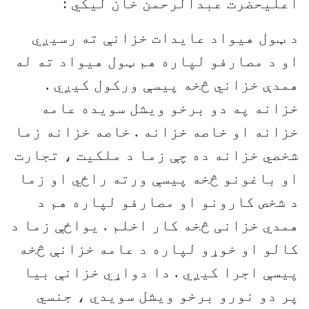
اعليحضرت عبدالرحمن خان ليکي :
د ټول هيواد عايدات خزانې ته رسيږي
او د مصارفو لپاره هم ټول هيواد ته له
همدې خزاني څخه پيسې ورکول کيږي .
خزانه په دو برخو ويشل سويده عامه
خزانه او خاصه خزانه . خاصه خزانه زما
شخصي خزانه ده چې زما د ملکيت ، تجارت
او باغونو څخه پيسې ورته راځي او زما
د شخص کارونو او مصارفو لپاره هم د
همدي خزانی څخه کار اخلم . يواځې زما د
کالو او خوړو لپاره د عامه خزانې څخه
پيسې اجرا کيږي . دا دواړي خزانې بيا
پر دو نورو برخو ويشل سويدي ، جنسي