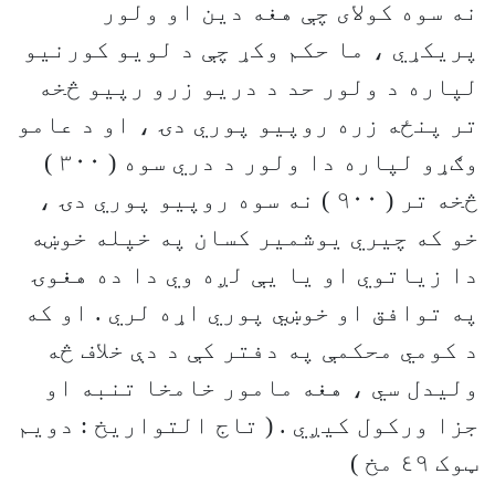
نه سوه کولای چې هغه دين او ولور
پريکړي ، ما حکم وکړ چې د لويو کورنيو
لپاره د ولور حد د دريو زرو رپيو څخه
تر پنځه زره روپيو پوري دۍ ، او د عامو
وګړو لپاره دا ولور د دري سوه ( ٣٠٠ )
څخه تر ( ٩٠٠ ) نه سوه روپيو پوري دۍ ،
خو که چيري يوشمير کسان په خپله خوښه
دا زياتوي او يا يې لږه وي دا ده هغوۍ
په توافق او خوښي پوري اړه لري . او که
د کومي محکمې په دفتر کې د دې خلاف څه
وليدل سي ، هغه مامور خامخا تنبه او
جزا ورکول کيږي . ( تاج التواريخ : دويم
ټوک ٤٩ مخ )