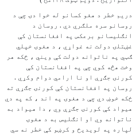
دريم خطر د هغو کسانو له خوا دۍ چې د
روسانو سره ملګري دي . روسان د
انګليسانو برعکس په افغانستان کې
غښتلۍ دولت نه غواړي ، د هغوۍ خپلي
ګټي په ناتوانه دولت کې ويني ، ځکه هر
وخت هڅه کوي چې په افغانستان کې
کورنۍ جګړې او نا ارامي دوام وکړي .
روسان په افغانستان کې کورنۍ جګړې ته
ځکه خوښ دي چې د هغوۍ په اند ، که په دي
هيواد کې کورنۍ جګړې وي ، دا هيواد به
ناتوانه وي او انګليس به د هغوۍ
لپاره په لويديځ و کرښو کې خطر نه سي