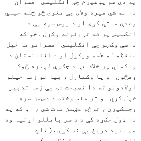
په دې هم پوهيږم چې انګليسي افسران
دا نه شي هيره ولای چې هغوي څو ځله خپلي
وعدې ماتي کړې او د روس سره يې د
انګليس پر ضد تړونونه وکړل . خو که
داسې وګڼو چې انګليسي افسرانو هم خپل
حافظه له لاسه ورکړل او د افغانستان د
واکمني پر خلاف يې د جګړې لپاره څوک
وهڅول او يا وګمارل ، بيا نو زما خپلو
اولادونو ته دا نصيحت دۍ چې زما تدبير
خپل کړي او تر هغه وخته د دښمن سره
وجنګيږي ، ترڅو دښمن مات شي ، او که په
دا ډول جګړه کې د د سر بايللو اړتيا وه
هم بايد دريغ يې نه کړي . ( تاج
التواريخ : دويم ټوک ١٢٨مخ )