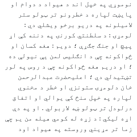
نوموړي په خپل اند د هيواد د دوام او
پايښت لپاره د خطرونو تر ټولو ستر
لاميلونه په دريو برخو ويشلي دي :
لومړۍ : د سلطنتي کورنۍ په دننه کې اړ
پيچ او جنګ جګړې ؛ دويم : هغه کسان او
ځواکونه چې د انګليس لمن يې نيولې ده
؛ او دريم هغه ځواکونه چې د روس په لور
تښتيدلي دي ؛ اعليحضرت عبدالرحمن
خان دلومړۍ ستونزي او خطر د مخنوي
لپاره په خپل منځ کې يوالي او اتفاق
درلودل تر ټولو ښه لاربولي . او په دې
اړه ليکي : د زړه له کومي هيله من يم چې
زما تر مړيني وروسته په هيواد اود