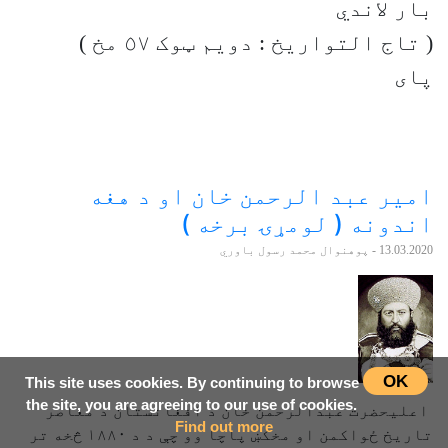
بار لاندي
( تاج التواريخ : دويم ټوک ٥٧ مخ )
پای
امير عبد الرحمن خان او د هغه
اندونه ( لومړۍ برخه )
13.03.2020
- پوهنوال محمد رسول باوري
OK
This site uses cookies. By continuing to browse
the site, you are agreeing to our use of cookies.
اعليحضرت عبدالرحمن خان د افغانستان د معاصر
Find out more
تاريخ ځواکمن او مخکښ پاچا وو چې د د ١٨٨٠ څخه تر