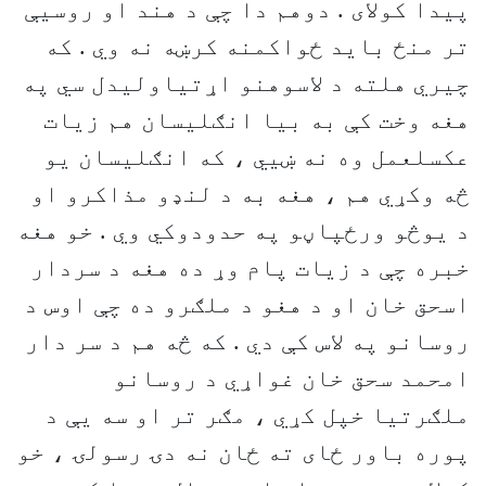
پيدا کولای . دوهم دا چې د هند او روسيې
تر منځ بايد ځواکمنه کرښه نه وي . که
چيري هلته د لاسوهنو اړتياوليدل سي په
هغه وخت کې به بيا انګليسان هم زيات
عکسلعمل وه نه ښيي ، که انګليسان يو
څه وکړي هم ، هغه به د لنډو مذاکرو او
د يوڅو ورځپاڼو په حدودوکي وي . خو هغه
خبره چې د زيات پام وړ ده هغه د سردار
اسحق خان او د هغو د ملګرو ده چې اوس د
روسانو په لاس کې دي . که څه هم د سر دار
امحمد سحق خان غواړي د روسانو
ملګرتيا خپل کړي ، مګر تر او سه يې د
پوره باور ځای ته ځان نه دۍ رسولۍ ، خو