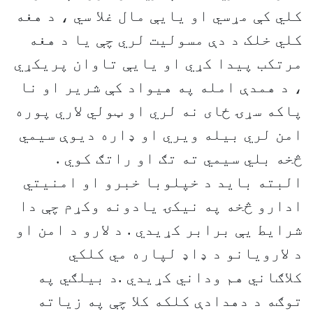
کلي کې مړسي او يايې مال غلا سي ، د هغه
کلي خلک د دې مسوليت لري چې يا د هغه
مرتکب پيدا کړي او يايې تاوان پريکړي
، د همدې امله په هيواد کې شرير او نا
پاکه سړۍ ځای نه لري او ټولي لاري پوره
امن لري بيله ويري او ډاره ديوې سيمي
څخه بلي سيمي ته تګ او راتګ کوي .
البته بايد د خپلوبا خبرو او امنيتي
ادارو څخه په نيکۍ يادونه وکړم چې دا
شرايط يې برابر کړيدي . د لارو د امن او
د لارويانو د ډاډ لپاره مي کلکي
کلاګاني هم وداني کړيدي .د بيلګي په
توګه د دهدادې کلکه کلا چې په زياته