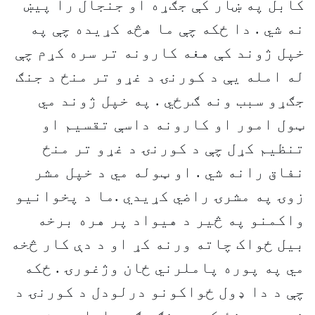
کابل په ښار کې جګړه او جنجال را پيښ
نه شي . دا ځکه چې ما هڅه کړيده چې په
خپل ژوند کې هغه کارونه تر سره کړم چې
له امله يې د کورنۍ د غړو تر منځ د جنګ
جګړو سبب ونه ګرځي . په خپل ژوند مي
ټول امور او کارونه داسې تقسيم او
تنظيم کړل چې د کورنۍ د غړو تر منځ
نفاق رانه شي . او ټوله مي د خپل مشر
زوۍ په مشرۍ راضي کړيدي .ما د پخوانيو
واکمنو په څير د هيواد پر هره برخه
بيل ځواک چاته ورنه کړ او د دې کار څخه
مي په پوره پاملرني ځان وژغورۍ . ځکه
چې د دا ډول ځواکونو درلودل د کورنۍ د