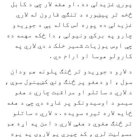
پوري غزيدلې ده . او هغه لار چې د کابل
څخه تر پيښوره د تنګي قارون له لاري
غزيدلې ده پوره لس کاله يې د جوړيدو
چارو په برکي ونيولې ، دا ځکه مهمه ده
چې اوس يوزيات شمير خلک د دې لاري په
کارولو هوسا او ارام دي .
د لارو د جوړيدو تر څنګ پلونه هم ودان
سول ، او دهغو پر څنګ وني کښينول سوې ،
د لاري د ساتلو او مراقبت چاري د هغو
سيمو د اوسيدونکو پر غاړه دي چې د هغه
ځايه لاره تيره سويده . د لاري د ساتلو
تر څنګ هغوي د هغې لاري د امن په اړه هم
مسوليت لري ، که چيري يو لاروۍ په يوه