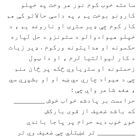
ساعته خوب کوم نور هر وخت په خپلو
کارونو بوخت يم ، په داسې حالاتو کې هم
کار کوم چې ډير ستړۍ او ناروغه يم ، د
خپلو هيوادوالو د ستونزو د حل لپاره
حکمونه او هدايتونه ورکوم . ډير زيات
د کار ليوالتيا لرم ، او دا ټول
زحمتونه او ستړياوي ځکه پر ځان منم
چې د هيواد چاري مي ښه او او بشپړي سي
، هغه شاعر واي چې :
حرامست بر پادشه خواب خوش _________
که باشد ضعيف از قوی بارکش
خوږ خوب ديه حرام پر پاجا باندي
___________ تر غښتلي چې ضعيف وي تر