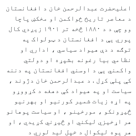
اعليحضرت عبدالرحمن خان د افغانستان
د معاصر تاريخ ځواکمن او مخکښ پاچا
وو چې د د ١٨٨٠ څخه تر ١٩٠١ زيږدي کال
پوري يې د افغانستان د ټولواک په
توګه د دې هيواد سياسي ، اداري او
نظامي بيا رغونه بشپړه او دولتي
واکمني يې د اوسني افغانستان په دننه
کې پلې کړل . د عبدالرحمن خان دژوند ،
سياست او په هيواد کې دهغه د کړووړو
په اړه زيات شمير کورنيو او بهرنيو
څيړونکو ، مورخينو ، او سياست پوهانو
هر اړخيزي ليکني او څيړني کړيدي ، او
هر يوه ليکوال د خپل ليد لوري د