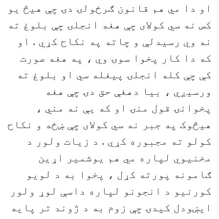
او دا مي هم قانون ګرځولۍ دۍ چې هيڅ يو
کس نه سي کولای چې هغه انجلۍ چې بلوغ ته
نه وي رسيدلې و چاته په نکاح کړي . او
که دا کار پخوا سوۍ وي ، په هغه صورت
کې چې کله انجلۍ پيغله سي او بلوغ ته
ورسيږي ، بيا دهغې حق دۍ چې هغه
پخوانۍ قول منۍ او که يې نه مني ،
هيڅوک په جبر نه سي کولای چې ښځه و نکاح
کولو ته مجبوره کړي . د زيات ولور د
مخنيوي لپاره مي هم يوشمير اړين
ګامونه پورته کړل ، پخوا به د لويو
کورنيو د انجونو لپاره داسې لوړ ولور
ايښودل کيدۍ چې زوم به د ژوند تر پايه