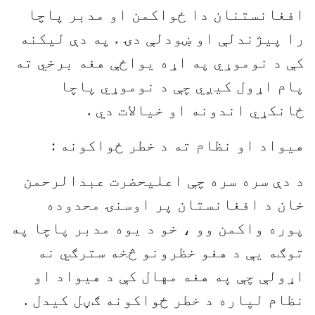
افغانستنان دا ځواکمن او مدبر پاچا
را پيژندلې او ښودلې دۍ . په دې ليکنه
کې د نوموړي په اړه يواځې هغه برخي ته
پام اړول کيږي چې د نوموړي پاچا
ځانکړي اندونه او خيالات دي .
هيواد او نظام ته د خطر ځواکونه :
د دې سره سره چې اعليحضرت عبدالرحمن
خان د افغانستان پر اوسنۍ محدوده
پوره واکمن وو ، خو د يوه مدبر پاچا په
توګه يې د هغو خظرونو څخه سترګي نه
اړولې چې په هغه مهال کې د هيواد او
نظام لپاره د خطر ځواکونه ګڼل کيدل .