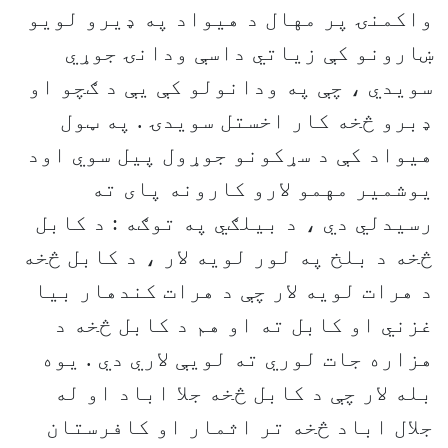
واکمنۍ پر مهال د هيواد په ډيرو لويو
ښارونو کې زياتي داسې ودانۍ جوړي
سويدي ، چې په ودانولو کې يې د ګچو او
ډبرو څخه کار اخستل سويدۍ . په ټول
هيواد کې د سړکونو جوړول پيل سوي اود
يوشمير مهمو لارو کارونه پای ته
رسيدلي دي ، د بيلګي په توګه : د کابل
څخه د بلخ په لور لويه لار ، د کابل څخه
د هرات لويه لار چې د هرات کندهار بيا
غزني او کابل ته او هم د کابل څخه د
هزاره جات لوري ته لويې لاري دي . يوه
بله لار چې د کابل څخه جلا اباد او له
جلال اباد څخه تر اثمار او کافرستان