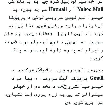
پراخه سيالي پيل شوه چې په پايله کې
Yahoo Mail
او
Hotmail
هم په بيړه په
خپلو انټرنيټي سرويسونوکې د بريښنا
ليکونوله پاره ورکړل شوې فضا زياته
کړه او اوس کارن (
User
) دپخوا په شان
مجبور نه دي چې د نوي ايميلونو د لاس ته
راوړلو له پاره زاړه ايميلونه پاک
کړي. .
ددې سيالۍ سره سره د ګوګل شرکت ، د
Gmail بريښنا ليک سرويس ، بيا هم د
خپلو سيالګرو څخه د مخه دی او خپلو
مينوالو ته يې په زړه پورې اسانتياوې
برابرې کړې دي