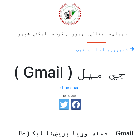
سرپاڼه
مقالې
ډیورنډ کرښه
لیکنې خپرول
کمپيوټر او انټرنيټ
جي ميل ( Gmail )
shamshad
18.06.2009
Gmail
دهغه وړيا بريښنا ليک (
E-