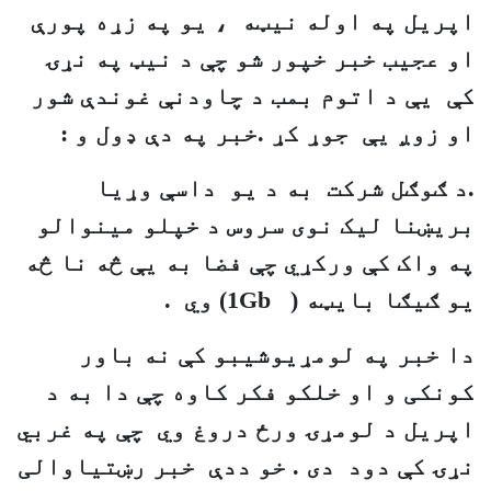
اپريل په اوله نيټه ، يو په زړه پورې
او عجيب خبر خپور شو چې د نيټ په نړۍ
کې يې د اتوم بمب د چاودنې غوندې شور
او زوږ يې جوړ کړ .خبر په دې ډول و :
.د ګوګل شرکت به د يو
داسې وړيا
بريښنا ليک نوی سروس د خپلو مينوالو
په واک کې ورکړي چې فضا به يې څه نا څه
يو ګيګا بايټه (
1Gb
) وي .
دا خبر په لومړيوشيبو کې نه باور
کونکی و او خلکو فکر کاوه چې دا به د
اپريل د لومړۍ ورځ دروغ وي چې په غربي
نړۍ کې دود دی . خو ددې خبر رښتياوالی