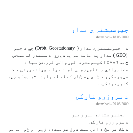
جيوسټشنر ي مدار
- shamshad
18.06.2009
د جيوسټشنر ي مدار ( Orbit Geostationary) چې د چيو
(GEO ) مدار په نامه هم ياديږي د سمندر له سطخی
څخه ٣٥٧٨٦ کيلومتره لوړوالی لری.نن سبا د
مخابراتي ، تلويزوني او د هوا د وړاندوينې ، د
سپوږمکيو د ځای په ځای کولو له پاره تر ټولو ډير
کاريدونکی...
د سروزرو غاړکۍ
- shamshad
29.06.2009
انجنير ستانه مير زهير
د سرو زرو غاړکۍ
د کلا تر مخ د اتڼ مست ډول غربيده، ژڼو او ځوانانو