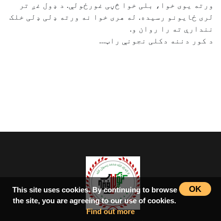
ورته يوی خوا، بلی خوا څڼی غورځولې. د ډول غږ تر
لری ځايونو رسيده. له هری خوا نه ورته ډلی ډلی خلک
نندارې ته را روان و.
د کور دننه دکلی نجونې راټ...
OK
This site uses cookies. By continuing to browse
the site, you are agreeing to our use of cookies.
Find out more