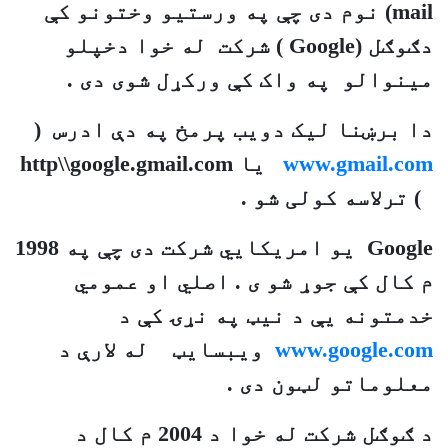
mail
) نوم دی چې په ورستيو وختونو کې
دګوګل (
Google
) شرکت له خوا دخپلو
مينوالو په واک کې ورکړل شوی دی .
دا برښنا ليک دويب پرمخ په دې ادرس (
www.gmail.com
يا
http\\google.gmail.com
) ترلاسه کولی شو .
Google
يو امريکايي شرکت دی چې په 1998
م کال کې جوړ شو ی . اصلي او عمومي
خدمتونه يې د نيټ په نړۍ کې د
www.google.com
ويبسايټ له لارې د
معلوماتو لټون دی .
د ګوګل شرکت له خوا د
2004
م کال د