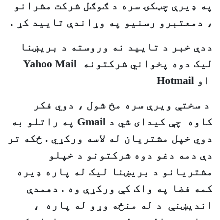
په ډيرې چټکۍ سره د ګوګل شرکت مشرانو
، دمعتبرو رسنيو په وړاندې تاييد کړ .
ددې خبر د تاييد نه وروسته د بريښنا
ليک دوه پخواني شرکتونه
Yahoo Mail
او
Hotmail
د سختې ويرې سره مخ شول ، دوي فکر
کاوه چې کيدای شي د
Gmail
په راتلو به
دوي خپل مشتريان له لاسه ورکړي . ځکه تر
دې دمه دغو دوه شرکتونو د خپلو
مشتريانو د بريښنا ليک له پاره ډيره
کمه فضا په واک کې ورکړې وه . دهمدې
انديښنې د له منځه وړو له پاره ،