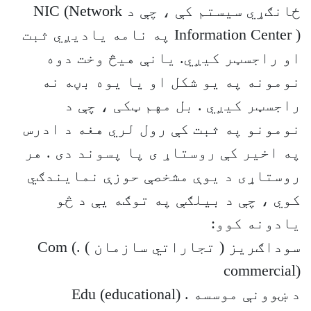
ځانګړي سيستم کې ، چې د NIC (Network
Information Center ) په نامه ياديږي ثبت
او راجسټر کيږي. يانې هيڅ وخت دوه
نومونه په يو شکل او يا يوه بڼه نه
راجسټر کيږي . بل مهم ټکی ، چې د
نومونو په ثبت کې رول لري هغه د ادرس
په اخير کې روستاړ ی پا پسوند دی . هر
روستاړی د يوې مشخصې حوزې نمايندګي
کوي ، چې د بيلګې په توګه يې د څو
يادونه کوو:
سوداګريز ( تجاراتي سازمان ) .Com (
commercial)
د ښوونې موسسه . Edu (educational)