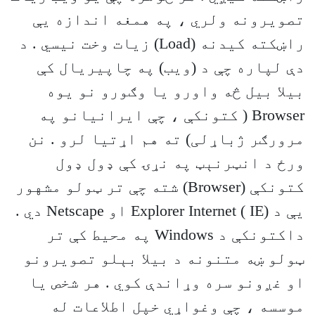
تصويرونه ولري ، په همغه اندازه يې
راښکته کيدنه (Load) زيات وخت نيسي . د
دې لپاره چې د (ويب) په چاپيريال کې
بيلا بيل څه واورو يا وګورو نو يوه
Browser ( کتونکې ، چې ايرانيانو په
مرورګر ژباړلی) ته هم اړتيا لرو . نن
ورځ د انټرنېټ په نړۍ کې ډول ډول
کتونکې (Browser) شته چې تر ټولو مشهور
يې د (IE ) Explorer Internet او Netscape دي .
داکتونکې د Windows په محيط کې تر
ټولو ښه متنونه د بيلا بېلو تصويرونو
او غږونو سره وړاندې کوي . هر شخص يا
موسسه ، چې وغواړي خپل اطلاعات له