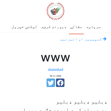
سرپاڼه
مقالې
ډیورنډ کرښه
لیکنې خپرول
کمپيوټر او انټرنيټ
www
shamshad
08.11.2006
ډبليو ډبليو ډبليو
په هيواد کې د اوږدې جګړې وير او