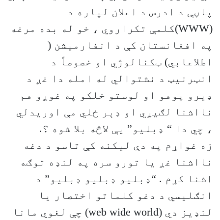
پاڼې د ادرس د اعلان لپاره د
(WWW)کلمې تکراروي ، خو له بده مرغه
په افغانستان کې د انفارميشن (
اطلاعابي) ټکنالوژي او خصوصاً د
انټرنيټ د نشتوالي له امله دا غږ د
ډيرو پوهو او لوستو خلکو په غوږو هم
نااشنا لګيږي او ډېر ځلي مې اوريدلي
، چي دا “ ډبليو” يې لاڅه بلا شوه ؟.
زه غواړم په دې ليکنه کې تاسو د دغه
نااشنا غږ يا تورو سره په لنډه توګه
اشنا کړم . “ډبليو ډبليو ډبليو” د
انګليسي د دغو کلماتو اختصار يا
لنډيز دي (web wide world) چې لغوي مانا