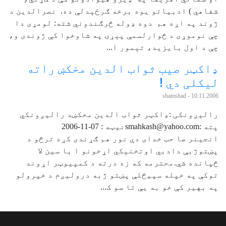
شفاهي ) ادبياتو يوه برخه ګرځېدلې ده. نصرالدين د
ژوند په اړه هم دوه ډوله څرګندوني شته: لومړی دا
چې نوموړی د څوارلسمې پېړۍ په شاوخوا کې ژوندی و،
چې د اول بايزيد، تېمور ا...
ډاکټر صيب ثواب الدين مخکښ راته
ليکلی دي !
- shamshad
10.11.2006
راليږونکی :ډاکټر ثواب الدين مخکښد راليږونکي
پته :smahkash@yahoo.comنيټه : 07-11-2006
انجينر صا حب خدای دې نور هم ګړندی کړه ترڅو د
پښتوژبې دادبي اوتخنيکي اړخونو ا با سين لا
څپانده شي.محترمه که زه درته د کمپيوټر اړوند
توکې په خپله سپيڅلې پښتو ژبه دروليږم د خپرولو
په بهير کې خو به يې تا سو ک...