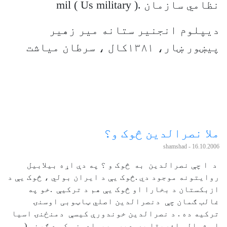
نظامي سازمان .mil ( Us military )
ديپلوم انجنير ستانه مير زهير
پيښور ښار، ١٣٨١کال ، سرطان مياشت
ملا نصرالدين څوک و؟
- shamshad
16.10.2006
د ا چې نصرالدين به څوک و ؟ په دې اړه بيلابيل
روايتونه موجود دي .څوک يې د ايران بولي ، څوک يې د
ازبکستان د بخارا او څوک يې هم د ترکيې .خو په
غالب ګمان چې دنصرالدين اصلي ټاټوبی اوسنۍ
ترکيه ده . د نصرالدين خوندورې کيسې دمنځنۍ اسيا
او شمالي افريقا په ډيرو هيوادونو کې د ګړني (