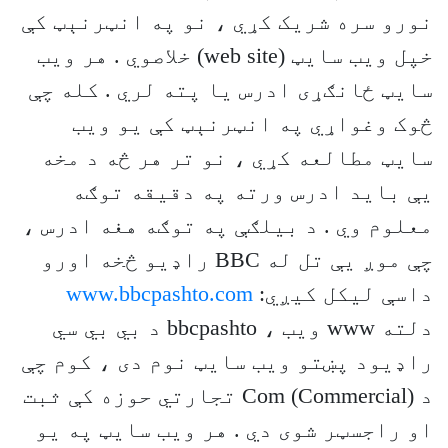
نورو سره شريک کړي ، نو په انټرنېټ کې
خپل ويب سايټ (web site) خلاصوي . هر ويب
سايټ ځانګړی ادرس يا پته لري . کله چې
څوک وغواړي په انټرنېټ کې يو ويب
سايټ مطالعه کړي ، نو تر هر څه د مخه
يې بايد ادرس ورته په دقيقه توګه
معلوم وي . د بيلګې په توګه هغه ادرس ،
چې موږ يې تل له BBC راډيو څخه اورو
داسې ليکل کيږي:
www.bbcpashto.com
دلته www ويب ، bbcpashto د بي بي سي
راډيود پښتو ويب سايټ نوم دی ، کوم چې
د Com (Commercial) تجارتي حوزه کې ثبت
او راجسټر شوی دي . هر ويب سايټ په يو