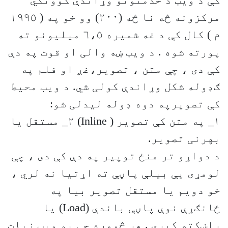
کې د ويب د خدمتونو وړاندې کوونکي
مرکزونه څه نا څه (٢٠٠) وو خو په ( ١٩٩٥
م ) کال کې د غه شميره ٦،٥ ميليونو ته
پورته شوه . د ويب ښه والی او قوت په دې
کې دی ، چې متن ، تصوير،غږ او فلم په
ګډوله شکل وړاندې کولی شي. د ويب محيط
کې تصويرپه دوه ډوله ليدلی شو:
١_ په متن کې تصوير ( Inline) ٢_ مستقل يا
بهرنی تصوير.
د دواړو تر منځ توپير په دې کې دی ، چې
لومړی يې بيلې پاڼې ته اړتيا نه لري ،
خو دويم يا مستقل تصوير بيا په
ځانګړې نوې پاڼې باندې (Load) يا
راښکته کيږي . هر څومره چې يو ويب زيات