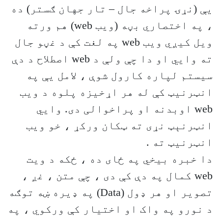
يې (نړۍ پراخه جال – تار جهان ګستر) ده
، په اختصاري بڼه (ويب web) هم ورته
ويل کيږي ويب web په لغت کې د غڼو جال
ته وايي او دا چې ولې د web اصطلاح د دې
سيستم لپاره کارول شوې ، لامل يې په
انټرنيټ کې له هر اړخيزه پلوه د ويب
web اوبدنه او پراخوالی دی. وايي
انټرنېټ نړی ته ټکان ورکړ ، خو ويب
انټرنيټ ته .
دا خبره بيخي په ځای ده ، ځکه د ويت
web کمال په دې کې دی ، چې متن ، غږ ،
تصوير او هر ډول (Data) په ډيره ښه توګه
د نورو په واک او اختيار کې ورکوي ، په