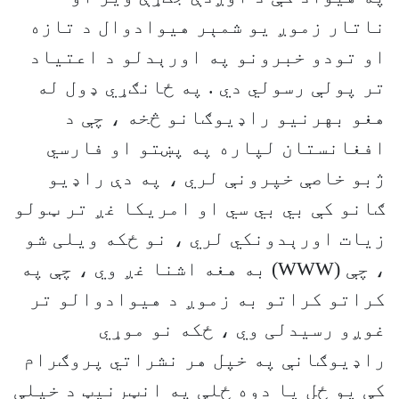
ناتار زموږ يو شمېر هيوادوال د تازه
او تودو خبرونو په اورېدلو د اعتياد
تر پولې رسولي دي . په ځانګړي ډول له
هغو بهرنيو راډيوګانو څخه ، چې د
افغانستان لپاره په پښتو او فارسي
ژبو خاصې خپرونې لري ، په دې راډيو
ګانو کې بي بي سي او امريکا غږ تر ټولو
زيات اورېدونکي لري ، نو ځکه ويلی شو
، چې (WWW) به هغه اشنا غږ وي ، چې په
کراتو کراتو به زموږ د هيوادوالو تر
غوږو رسيدلی وي ، ځکه نو موړي
راډيوګانې په خپل هر نشراتي پروګرام
کې يو ځل يا دوه ځلې په انټرنيټ د خپلې