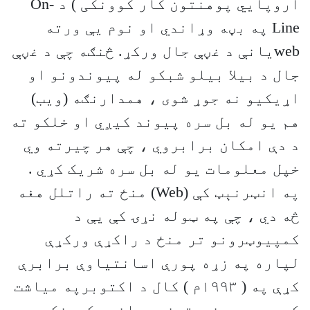
اروپايي پوهنتون کار کوونکی ) د On-
Line په بڼه وړاندي او نوم يې ورته
webيانې د غڼې جال ورکړ. څنګه چې د غڼې
جال د بيلا بيلو شبکو له پيوندونو او
اړيکيو نه جوړ شوی ، همدارنګه (ويب)
هم يو له بل سره پيوند کيږي او خلکو ته
د دې امکان برابروي ، چې هر چيرته وي
خپل معلومات يو له بل سره شريک کړي .
په انټرنېټ کې (Web) منځ ته راتلل هغه
څه دي ، چې په ټوله نړۍ کې يې د
کمپيوټرونو تر منځ د راکړې ورکړې
لپاره په زړه پورې اسانتياوې برابرې
کړې په ( ١٩٩٣م ) کال د اکتوبرپه مياشت