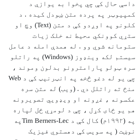
داسې حال کې چي پخوا به يوازې د
کمپيوټر په پرده متن ښودل کيده . د
کلونو په اوږدو کې د متن (Text) وچ او
ستړي کوونکي محيط نه خلک زيات
ستومانه شوي وو . له همدې امله د عامل
سيستم لکه وينډوز (Windows) په راتلو
سره ټولو پارامترونو بدلون وموند ،
چې يو له دغو څخه په انټرنېټ کې د Web
منځ ته راتلل دي . (ويب) له متن سره
عکسونه ، غږونه او ويډويي تصويرونه
هم يو ځای کړل ، چې د لومړي ځل لپاره
په (١٩٩٢م) کال کې د Tim Berners-Lecپه
نوښت ( په سويس کې دهستوي فيزيک