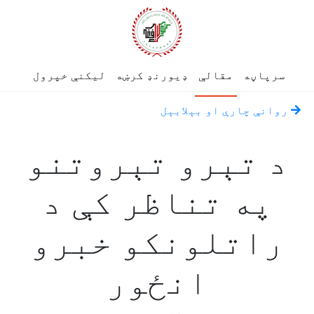
سرپاڼه
مقالې
ډیورنډ کرښه
لیکنې خپرول
روانې چارې او بېلابېل
د تېرو تېروتنو
په تناظر کې د
راتلونکو خبرو
انځور