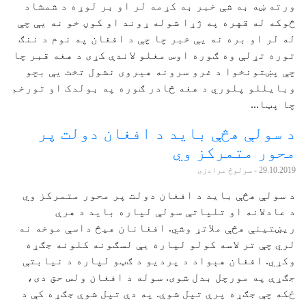
ورته ښه به شې خبر به کړمه لر او بر لوړه د شمشاد
څوکه له قهره په ژړا شوله ړوند او کوڼ خو نه يې چې
له لر او بره نه يې خبر چا چې د افغان په نوم د ننګ
توره تړلې وه ګوره اوس مغلو لاندې کړی د هغه قبر چا
چې پښتونخوا د غرو سرونه هيروی نشول تخت يې بچو
وبايللو پلوري د هغه څادر ګوره په بولدک او تورخم
چا پټا...
د سولې هڅې باید د افغان دولت پر
محور متمرکز وي
29.10.2019
- سرلوڅ مرادزی
د سولې هڅې باید د افغان دولت پر محور متمرکز وي
د عادلانه او تلپاتې سولې لپاره باید د هرې
ریښتینې هڅې ملاتړ وشي. افغانان هیڅ داسې موخه نه
لري چې تر لاسه کولو لپاره یې لسګونه کلونه جګړه
وکړي. افغان هېواد د پردیو د ګټو لپاره د نیابتې
جګړې په مورچل بدل شوی. سوله د افغان ولس حق دی،
ځکه چې جګړه پرې تپل شوې. په دې تپل شوې جګړه کې د