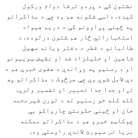
نشتون کې د پردو ترشا دوام ورکول
کيده. داسې شکونه هم وه چې د مذاکراتو
په ځينې پړاوونو کې د دريم هيواد
استخباراتي څار هم شتون درلوده. د
طالبانو د قطر د دفتر وياند سهيل
شاهين او خليلزاد ضد او نقیض ټويټونو
او د رسنيو په وړاندي د هغوى خبرې هم د
دې لامل شوي وې چې هرڅوک د مذاکراتو په
تړاو جدا جدا تعبير او تفسير ولري.
کله کله خو رسنیو ته د تورن شيرمحمد
خان او ځينې حکومتي چارواکو بې
چوکاټه خبرو هم د مذاکراتو ممکنه
بريا تر سيورئ لاندي راوستې وه.