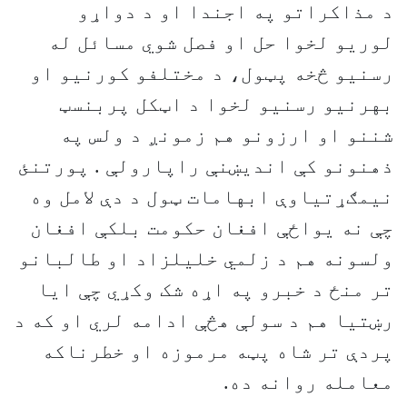
د مذاکراتو په اجندا او د دواړو
لوریو لخوا حل او فصل شوي مسائل له
رسنيو څخه پټول، د مختلفو کورنيو او
بهرنيو رسنيو لخوا د اټکل پربنسټ
شننو او ارزونو هم زمونږ د ولس په
ذهنونو کې انديښنې راپارولې . پورتنئ
نيمګړتياوې ابهامات ټول د دې لامل وه
چې نه يواځې افغان حکومت بلکې افغان
ولسونه هم د زلمي خليلزاد او طالبانو
تر منځ د خبرو په اړه شک وکړي چې ايا
رښتيا هم د سولې هڅې ادامه لري او که د
پردې تر شاه پټه مرموزه او خطرناکه
معامله روانه ده.