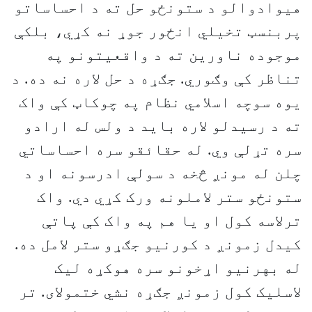
هيوادوالو د ستونځو حل ته د احساساتو
پربنسټ تخيلي انځور جوړ نه کړي، بلکې
موجوده ناورين ته د واقعيتونو په
تناظر کې وګوري. جګړه د حل لاره نه ده. د
يوه سوچه اسلامي نظام په چوکاټ کې واک
ته د رسيدلو لاره بايد د ولس له ارادو
سره تړلې وي. له حقائقو سره احساساتي
چلن له مونږ څخه د سولې ادرسونه او د
ستونځو ستر لاملونه ورک کړي دي. واک
ترلاسه کول او يا هم په واک کې پاتې
کيدل زمونږ د کورنيو جګړو ستر لامل ده.
له بهرنیو اړخونو سره هوکړه لیک
لاسلیک کول زمونږ جګړه نشي ختمولای. تر