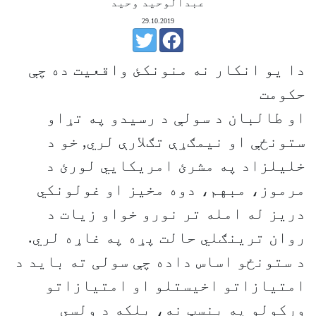
عبدالوحيد وحيد
29.10.2019
دا يو انکار نه منونکئ واقعيت ده چې
حکومت
او طالبان د سولې د رسيدو په تړاو
ستونځې او نيمګړې تګلارې لري, خو د
خليلزاد په مشرئ امريکايي لورئ د
مرموز، مبهم، دوه مخيز او غولونکي
دريز له امله تر نورو خواو زيات د
روان ترينګلي حالت پړه په غاړه لري.
د ستونځو اساس داده چې سولی ته باید د
امتیازاتو اخيستلو او امتیازاتو
ورکولو په بنسټ نه، بلکه د ولسي