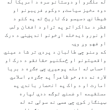
له ملګرو او دوستانو سره د امریکا له
دوه مخيز سياست، دوکو، فريبونو او
شيطاني دسيسو ډک تاريخ ته په کتو د
قطر د مذاکراتو په تړاو د افغان ولس
او نورو ذيدخله اړخونو اندېښنې د درک
او فهم وړ وې.
که ومنو چې طالبان د پردې تر شا د عيني
واقعيتونو او ځمکنيو حقائقو د درک او
احساس له امله پوهيږي چې جګړه د بريا
لاره نه ده، خو ظاهراً په جګړه، اسلامي
امارت او د واک په انحصار باندي په
مستقيمه او ضمني توګه ددې لپاره
ټينګار کوي چې هسې نه سولې ته له