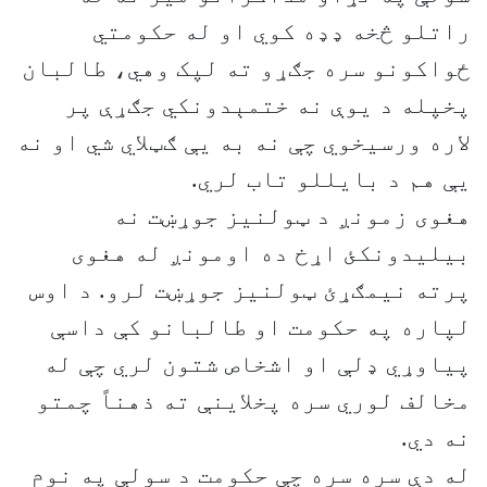
راتلو څخه ډډه کوي او له حکومتي
ځواکونو سره جګړو ته لپک وهي، طالبان
پخپله د يوې نه ختمېدونکي جګړې پر
لاره ورسيخوي چې نه به يې ګټلاي شي او نه
يې هم د بايللو تاب لري.
هغوى زمونږ د ټولنيز جوړښت نه
بيليدونکئ اړخ ده اومونږ له هغوى
پرته نيمګړئ ټولنيز جوړښت لرو. د اوس
لپاره په حکومت او طالبانو کې داسې
پياوړي ډلې او اشخاص شتون لري چې له
مخالف لوري سره پخلاينې ته ذهناً چمتو
نه دي.
له دې سره سره چې حکومت د سولې په نوم