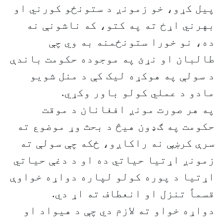
پيل کړو، خو زمونږ د ستونځو کورني او
بهرني اړخ ته په کتو، که ناشونې نه
ده، نو خورا ستونځمنه به وي چې
طالبان او نړئ په موجوده حکومت باندې
د سولې په هوکړه لیک کې د منل شويو
مادو د عملي کولو باور وکړي.
په هر صورت مونږ افغانان د موقت
حکومت په ګډون هيڅ د بحث وړ موضوع ته
سرې کرښې نه راکاږو، ځکه چې سولې ته
زمونږ اړتیا حياتي ده او د دغې حياتي
اړتيا د پوره کولو لپاره دواړه خواوې
قسماً تنزل او انعطاف ته اړ دي.
دواړه خواو ته لازم دي چې د هيواد او