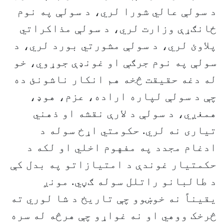
د سولې عالي شورا لري، د سولې په نوم
ځانګړې وزارت لري، د سولې مذاکراتي
پلاوئ لري، د سولې مشورتي بورد لري، د
سولې په نوم جرګې او غونډې جوړوي، خو
له دغه حقیقت څخه هم انکار ناشونئ ده
چې د سولې لپاره اراده، عزم، هوډ،
همغږي، د سولې د لارې نقشه او ذهني
تيارى نه لري. حکومتي اړخ سوله د
ادغام مجدد په مفهوم اخلي او لکه د
حکمتيار غوندې د امتیازاتو په بدل کې
د طالبانو راتلل سوله ګڼي. مونږ
يقيناً نه خوښوو چې تاریخ د شا لوري ته
څرخک ووهي او نه غواړو چې هرڅه له سره