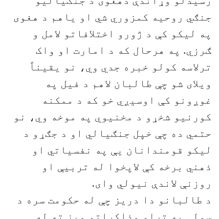
رسيدلو وړاندې دهغوى د جنګياليو
جنګي روحيه کمزوري شي او ياهم د هغوى
په ليکو کې د ژورو اختلافاتو لامل و
ګرزي. په هرحال که د امارت او واک
ترلاسه کولو خبره جدي وي، نو يقيناً
ويلاى شو چې طالبان لاهم د فيل په
غوږونو کې اوسيږي خو که د ممکنه
کورنيو شخړو د مخنیوي په موخه وي، نو
حتمي ده چې خپل جنګيالي او د جګړو د
ليکو قومندانان يې په نفسياتي او
ذهني برخه کې لاپخوا له تربيې او
روزنې لاندې نيولي واى.
د طالبانو دا دريز چې له حکومت سره د
سولې په تړاو مذاکراتو ميز ته له