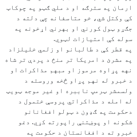
ارمان په سترګه او د ملي ګټو په چوکاټ
کې وکتل شي، خو متاسفانه چې دلته د
جګړو ټول کورني او بهرني اړخونه په
سوله کې امتیازات لټوي.
په قطر کې د طالبانو او زلمي خليلزاد
په مشرئ د امريکا تر منځ د پردې تر شاه
نهه پړاوه مرموز او مبهم مذاکرات او
د خبرو له نهم پړاو څخه وروسته د
ولسمشر ټرمپ ناببره او غير موجه ټويټ
له امله د مذاکراتي پروسې ختمول د
دحکومت په ګډون د ټولو افغانانو
شکونه او پوښتنې راپورته کړي. دغو
خبرو ته د افغانستان د حکومت په