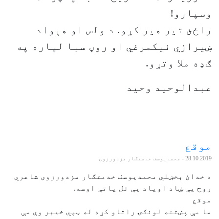
وسپارو!
راځئ تير هير کړو. د ولس او هېواد
ښيرازي نيکمرغي او روڼ سبا لپاره په
ګډه ملا وتړو.
عبدالوحيد وحيد
موقع
28.10.2019
- محمديوسف خدمتګار مزدورزوی
د خدائ بخښلي محمديوسف خدمتګار مزدورزوی شاعري
روح یې ښاد اویاد یې تل پاتې اوسه.
موقع
ما مې پښتنه لونګۍ راتاو کړه له ټپي خيبر وې مې