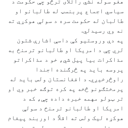
هغو سوله نشي راتلاى ترڅو چې حکومت د
سياسي اجماع پربنسټ له طالبانو او
طالبان له حکومت سره د سولې هوکړې ته
نه وي رسيدلي.
په دې وروستیو کې داسې اشارې شتون
لري چې د امریکا او طالبانو ترمنځ به
مذاکرات بيا پيل شي، خو د مذاکراتو
پروسه باید په څرګنده اجندا
راوڅرخيږي. د افغانستان ولس باید له
پرمختګونو څخه په کره توګه خبر وي او
تر ټولو مهمه خبره داده چې، که د
امريکا او طالبانو ترمنځ د سولې
هوکړه لیک ولس ته اقلاً د اوربند پيغام
هم ونلري، مونږ ورته د سولې تړون