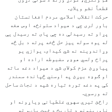
قطعاً نشو ويلاى.
حرکت انقلاب اسلامي مردم افغانستان
باور لرى چې د هیواد ستونځه اوس هغه
پړاو ته رسېدلې ده چې پای ته رسيدل يې
له يوه سوله ييز حل څخه پرته د بل څه
وړاندوينه نه شي کيدای. يوازې يو
پراخ ولسي هوډ، مضبوطه اراده او
پياوړئ عزم کولاى شي د هېواد دغه ماته
او ګوډه بيړئ په اوسني څپانده سمندر
کې په دغه توره تياره شپه د نجات ساحل
ته ورسوي.
راځئ تيرې سهوې غلطيانې وياړونه او
ناورينونه د تاريخ د ثبت پاڼو ته