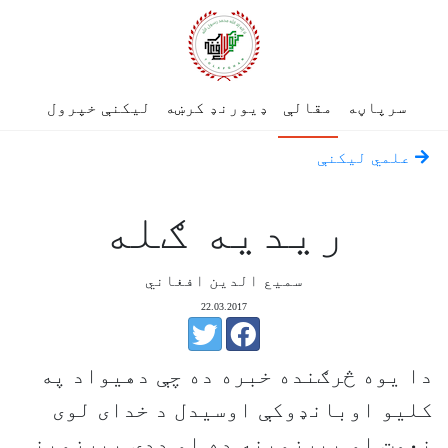
سرپاڼه
مقالې
ډیورنډ کرښه
لیکنې خپرول
علمي لیکنې
ریدیه ګله
سميع الدين افغاني
22.03.2017
دا یوه څرګنده خبره ده چې دهیواد په
کلیو اوبانډوکې اوسیدل د خدای لوی
نعمت او پیرزوینه ده او ددی پیرزوینې