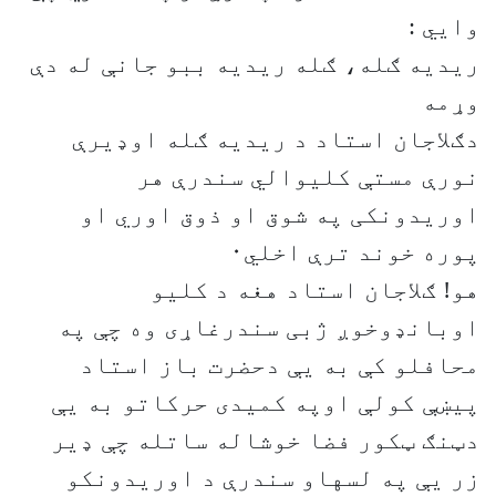
وایي :
ریدیه ګله، ګله ریدیه ببو جانې له دې
وړمه
دګلاجان استاد د ریدیه ګله اوډیرې
نورې مستې کلیوالي سندرې هر
اوریدونکی په شوق او ذوق اوري او
پوره خوند ترې اخلي۰
هو! ګلاجان استاد هغه د کلیو
اوبانډوخوږ ژبی سندرغاړی وه چې په
محافلو کې به یې دحضرت باز استاد
پیښې کولې اوپه کمیدی حرکاتو به یې
دټنګ ټکور فضا خوشاله ساتله چې ډیر
زر یې په لسهاو سندرې د اوریدونکو