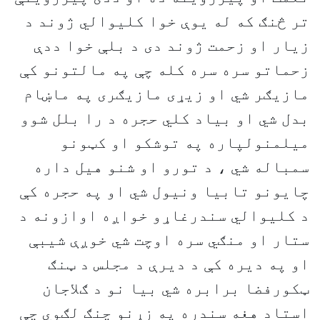
تر څنګ که له یوې خوا کلیوالي ژوند د
زیار او زحمت ژوند دی د بلې خوا ددې
زحماتو سره سره کله چې په مالتونو کې
مازیګر شي او زیړی مازیګری په ماښام
بدل شي او بیاد کلي حجره د را بلل شوو
میلمنولپاره په توشکو او کټونو
سمباله شي ، د تورو او شنو هیل داره
چایونو تابیا ونیول شي او په حجره کې
د کلیوالي سندرغاړو خواږه اوازونه د
ستار او منګي سره اوچت شي خوږې شیبې
او په دیره کې د دیرې د مجلس د ټنګ
ټکورفضا برابره شي بیا نو د ګلاجان
استاد هغه سندره په زړنو چنګ لګوي چې