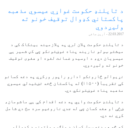
د تایلنډ حکومت غواړي عیسوي مذهبه
پاکستاني کډوال توقیف خونو ته
ولیږدوي
22.03.2017
- آرین صافی
د تایلنډ حکومت پلان لري په پلازمینه بینکاک کې د
میشتو ټولو نارینه پناه غوښتونکو چې کڼ شمیر یې
عیسویان دي، د اوسیدو ضمانت لغوه او هغوی توقیف
خونو ته ولیږدوي.
نړیوالو څارونکو ادارو راپور ورکړې په دغه کسانو
کې تقریبآ (۱۱۵۰۰) له پاکستان څخه تښتیدلي عیسوي
مذهبه پناه غوښتونکي دي.
د تایلنډ حکومت وایي په دغه اقدام کې يې ماشومان،
ښځې او هغه کسان چې له جدي ناروغیو سره مخ دي شامل
کړي نه دي.
که څه هم دغه ټول کسان د ملګرو ملتونو د کډوالو