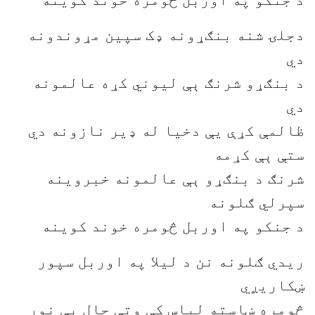
د جنکو په اوربل څومره خوند کوینه
دجلۍ شنه بنګړونه ډک سپين مړوندونه
دي
د بنګړو شرنګ ېې ليوني کړه عالمونه
دي
ظالمې کړې يې دخيا له ډیر نازونه دي
ستې ېې کړمه
شرنګ د بنګړو ېې عالمونه خبروينه
سپرلي ګلونه
د جنکو په اوربل څومره خوند کوینه
ریدي ګلونه نن د لیلا په اوربل سپور
ښکاريږي
څومره ښاسته لباس کې وتې حال ېې نور