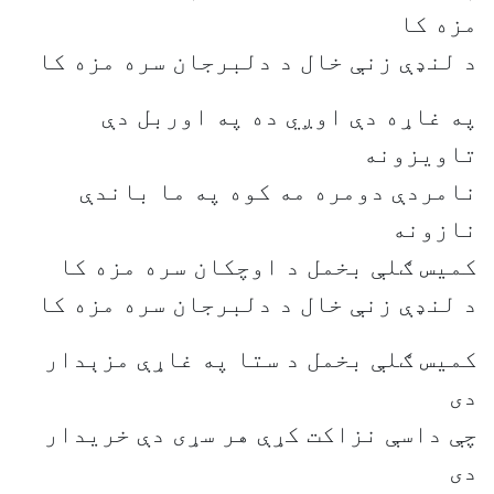
مزه کا
د لنډې زنې خال د دلبرجان سره مزه کا
په غاړه دې اوږي ده په اوربل دې
تاویزونه
نامردې دومره مه کوه په ما باندې
نازونه
کمیس ګلې بخمل د اوچکان سره مزه کا
د لنډې زنې خال د دلبرجان سره مزه کا
کمیس ګلې بخمل د ستا په غاړې مزېدار
دی
چې داسې نزاکت کړې هر سړی دې خریدار
دی