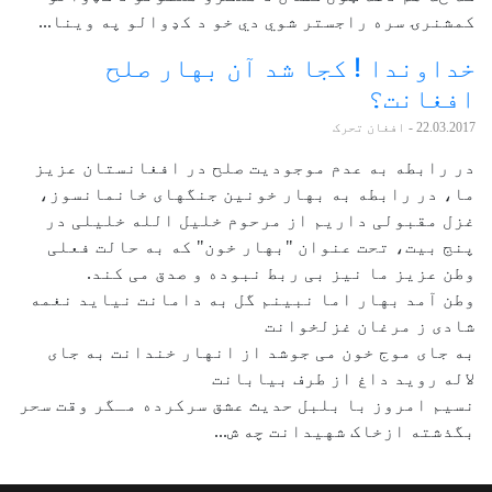
کمشنرۍ سره راجستر شوي دي خو د کډوالو په وینا...
خداوندا ! کجا شد آن بهار صلح
افغانت؟
22.03.2017
- افغان تحرک
در رابطه به عدم موجودیت صلح در افغانستان عزیز
ما، در رابطه به بهار خونین جنگهای خانمانسوز،
غزل مقبولی داریم از مرحوم خلیل الله خلیلی در
پنج بیت، تحت عنوان "بهار خون" که به حالت فعلی
وطن عزیز ما نیز بی ربط نبوده و صدق می کند.
وطن آمد بهار اما نبینم گل به دامانت نیاید نغمه
شادی ز مرغان غزلخوانت
به جای موج خون می جوشد از انهار خندانت به جای
لاله روید داغ از طرف بیابانت
نسیم امروز با بلبل حدیث عشق سرکرده مـگر وقت سحر
بگذشته ازخاک شهیدانت چه ش...