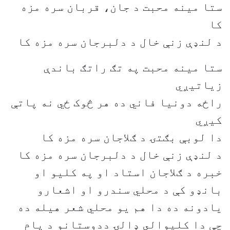
ستا مینه محبت د جان، قربان سره مزه
کا
د لنډې زنې خال د دلبرجان سره مزه کا
ستا مینه محبت په تګ راتګ باندې
زیاتیږي
راځه دونیا فاني ده هر څوک ځي نه پاتې
کیږي
دا لوبې بګتۍ د ګلاجان سره مزه کا
د لنډې زنې خال د دلبرجان سره مزه کا
خبره د ګلاجان استاد او په کلیو او
بانډو کې د محلي سندرو او اشعارو
یادونه ده دا هم یو محلي شعر هیله ده
چې دا کلیوالي ډالۍ ددوستانو د پام