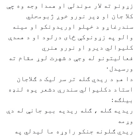
زړونو ته لار موندلې او همدا وجه وه چې
کلا جان او ډیر نورو خوږ ژبومحلي
سندرغاړو د خپلو اوریدونکو او مینه
والو په زړونوکې ځای درلود او د همدې
کلیوالي دیرو او نورو هنري
فعالیتونو له وجې د شهرت لوړ مقام ته
ورسیدل۰
دا هم د ریدي ګله تر سر لیک د ګلاجان
استاد دکلیوالي سندرې دشعر یوه لنډه
بیلګه:
ریدیه ګله ، ګله ریدیه ببو جانې له دې
وړمه
ریدي ګلونه جنکو راوړه ما لیدلي په