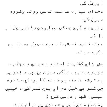
اوربل کې
دخدای لپاره عالمه تاسې ورته وګورئ
سیزل کی
یاري نه کوي جنکۍ ټولې دي ټګانې چل او
ول کې
سودمندبه نه شې که ورته ټول عمرزاری
وکړې مینه
دښاغلي ګلا جان استاد د دیرې د مجلس د
خوږو سندرو بیلګې ډیرې دي چې د نمونې
په توګه د هغه یوه بله کلیوالي سندره
چې شعر یې خپل دی او پدې شعر کې د خپلې
مینې اظهار داسې کوي :
په غاړه دې اوږي شونډې پیزوان سره