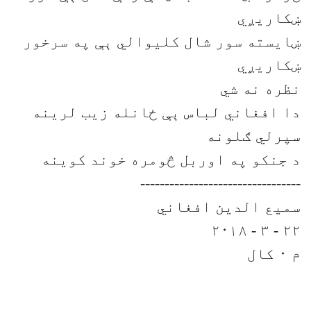
ښکاريږي
ښايسته سور شال کليوالي ېې په سرخور
ښکاريږي
نظره نه شي
دا افغاني لباس ېې ځانله زیب لرینه
سپرلي ګلونه
د جنکو په اوربل څومره خوند کوینه
---------------------------------
سميع الدين افغاني
۲۲ - ۳ - ٢٠۱۸
م ۰ کال