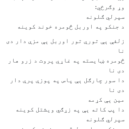
وړ وګرځي:
سپرلي ګلونه
د جنکو په اوربل څومره خوند کوینه
زلفې ېې تورې تور اوربل ېې مزې دار دی
نا
څومره ښايسته په غاړې پروت د زرو هار
دی نا
دا سور چارګل ېې پاس په پوزې پرې دار
دی نا
مين ېې کړمه
دا پټ کاته ېې په زړګي ويشتل کوينه
سپرلي ګلونه