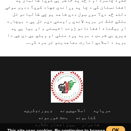
جګړه چاسره او د څه په خاطر یې کوي؟ ‎طالبان په
افغانستان کې د چا په وړاندې جهاد کوي؟ ددوی موخې
دلته څه دي؟ ‎موږ ټول ددې شاهد یو چې طالبانو تل
ملکي خلک تر برید لاندې راوستې دي، تل یې د بېچاره
او بېګناه افغانانو ژوند اخیستی ، او بیا یې په
‌‌‌‌‌‌ډېرې بې شرمۍ د برید پړه منلې او ویلي یې دي چې دا
برید د اسلامي امارت مجاهدینو تر سره کړ....
سرپاڼه
اسلامي‌ښونه
ډیورنډ‌کرښه
کتابونه
بحث فورمونه
شاعران
ټول افغان تګلاره
OK
This site uses cookies. By continuing to browse