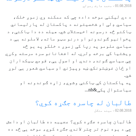
01.08.2018
- محمد عارف رسولي
د دې لیکنې موخه داده چې که ممکنه وي زموږ خلک،
سیاسي ډلې او شخصیتونه د پاکستان له پارلیماني
ټاکنو څه درسونه اخیستلای شي. هیله ده دا ټاکنې، د
پخوانیو ګوندونو او درنو سټو ماته، لاملونه یې د
سیاسي علومو په رڼا کې زموږ د خلکو په یو څه
ویشتیا کې برخه ولري. له افغانانو سره مرسته وکړي
چې سیاسي ګوند، دندې او اصول یې، قومي ټیکداران
او ځان غوښتونکي ښه وپیژني او سیاسي شعور یې لوړ
شي.
په پاکستان کې ټاکنې وشوې، زاړه ګوندونه او
سياستوال پکې&nb...
طالبان له چاسره جګړه کوي؟
02.08.2018
- مینه منګل
‎طالبان چاسره جګړه کوي؟ ‎عجیبه ده طالبان او داعش
چې د یوه نوم تر چتر لاندې جګړه کوي، موخه یې څه ده