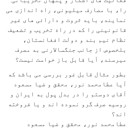
فعالیت های آشکار و پنهان تخریباتی
را، با مصارف میلیونی، راه اندازی می
نمایند، باید ثروت و دارائی های غیر
قانونینی را که در راۀ تخریب و تضعیف
نظام نیم بند و دولت افغانستان،
بلخصوص از جانب جنگسالارنی به مصرف
میرسند، آیا قابل باز خواست نیست؟
بطور مثال قابل غور بررسی می باشد که
آیا عطامحمد نور، محقق و ضیا مسعود
آقای دوستم را در بدل پول به ایران و
روسیه صرف گرو نموده اند و یا فروخته
اند؟
عطامحمد نور، محقق و ضیا مسعود