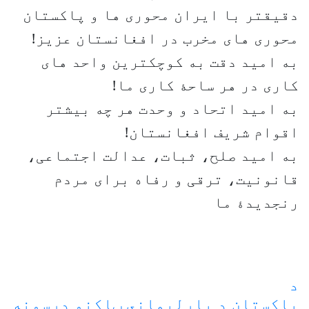
دقیقتر با ایران محوری ها و پاکستان
محوری های مخرب در افغانستان عزیز!
به امید دقت به کوچکترین واحد های
کاری در هر ساحۀ کاری ما!
به امید اتحاد و وحدت هر چه بیشتر
اقوام شریف افغانستان!
به امید صلح، ثبات، عدالت اجتماعی،
قانونیت، ترقی و رفاه برای مردم
رنجدیدۀ ما
د
پاکستان د پارليماني ټاکنو درسونه