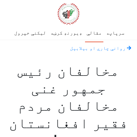
سرپاڼه
مقالې
ډیورنډ کرښه
لیکنې خپرول
روانې چارې او بېلابېل
مخالفان رئیس
جمهور غنی
مخالفان مردم
فقیر افغانستان