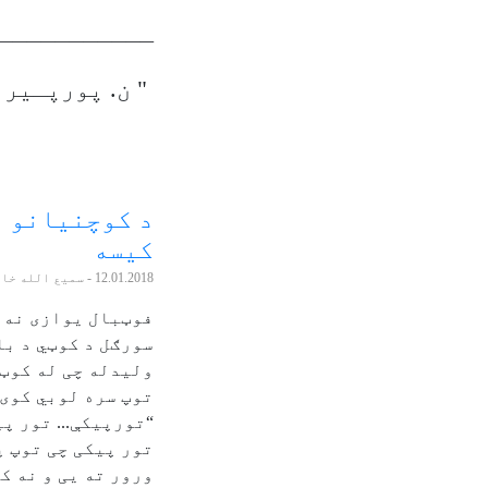
ـــــــــــ
" ن. پورپـیر
د کوچنیانو ل
کیسه
12.01.2018
- سمیع الله خا
فوټبال یوازی نه 
سورګل د کوټي د با
ولیدله چی له کوټې
توپ سره لوبي کوی.
“تورپیکې... تور پ
تور پیکی چی توپ پ
ورور ته یی و نه ک