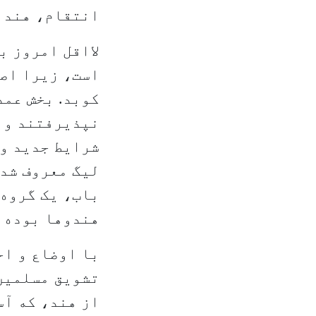
انتقام، هند 
لااقل امروز ب
است، زیرا اصل
کوبد. بخش عمد
نپذیرفتند و ب
شرایط جدید و 
لیگ معروف شد.
باب، یک گروه 
هندوها بوده 
با اوضاع و اح
تشویق مسلمین 
از هند، که آس