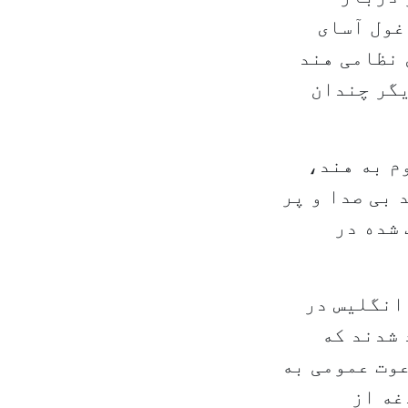
غول آسای
 نظامی هند
یگر چندان
م به هند،
 بی صدا و پر
 شده در
انگلیس در
 شدند که
عوت عمومی به
غه از