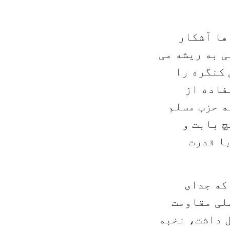
ها آشکار
ی به ریشه می
 کنگره را
فاده از
ه حزب مسلم
چ بابت و
با قدرت
که جدای
لی مقاومت
ل داشت، نخبه