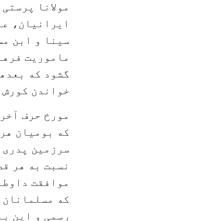
مولانا پرستی 
ایرانیان، عام
سینا و ابن مس
ماموریت فرهنگ
گشود که بعدها
خواندن کورش 
مورخ حرف آخر 
که بومیان هر 
سرزمین پدری 
نسبت به هر قط
موافقت داوطل
که مسلمانان ر
رسمی و این با