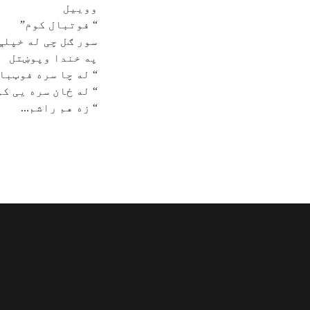
ووییل
“ فوتبال کوم”
سور ګل چی له خپلې
په خندا وپوښتل
“ له چا سره فوټبا
“ له ځان سره یی کو
“ زه هم راشم...