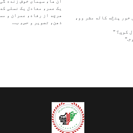
آن ها، سیمای خوش زنده گی،
یک عمر، معادل یک نسلی که 
هرچه از رفاه، عمران و مس
 خور پنځه کاله مشر وو،
ذهن، تصویر و حس، ب...
ل کوې؟ ”
م.”