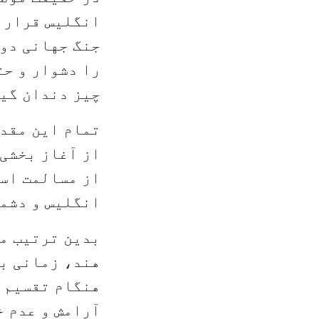
انگلیس قرار گ
جنگ جهانی دوم
را دشوار و حت
چیز دندان گی
تمام این مقدم
از آغاز بخشی 
از مسالمت اسل
انگلیس و دشمن
بدین ترتیب مع
هند، زمانی ب
هنگام تقسیم ک
آرامش و عدم خ