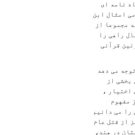
ه نامه ای
می امثال ابن
ه مجموعا از
ال راهی را
نین قرآنی
توجه می دهد
 بخشی از
 اختیار ،
ز مفهوم
را می دانیم
ز از قتل عام
تان در هند،