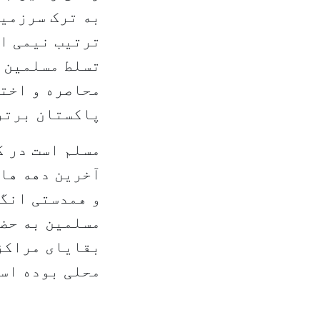
به ترک سرزمین
ترتیب نیمی از
تسلط مسلمین ب
محاصره و اختی
پاکستان برتر
مسلم است در ک
آخرین دهه ها
و همدستی انگ
مسلمین به حضو
بقایای مراکز
محلی بوده اس