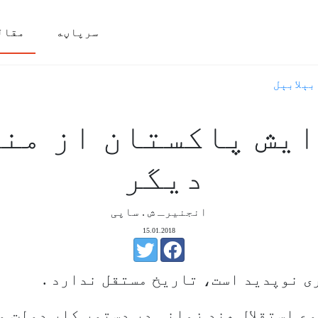
سرپاڼه
مقال
بېلابېل
یش پاکستان از من
دیگر
انجنیرـ ش . ساپی
15.01.2018
ی نوپدید است، تاریخ مستقل ندارد .
ع استقلال هند زمانی در دستور کار دولت و