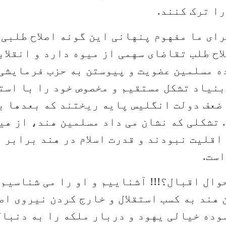
را ترک کنند.
رای ما مفهوم پنهانی این گونه اصلاح طلبی 
اح طلب تقاضای سهمی از میوه دارد و انقلاب
ه مسلمین عضویت و پیوستن به حزب فرمایشی
نیاد تشکل مستقیم و مخصوص خود را با است
ضعف دولت انگلیس پایه ریختند که بعدها ب
 تشکلی که نشان می داد مسلمین هند، از هی
اقلیت نبودند و قدرت اسلام در هند برابر 
است.
وال اقبال؟!!! آشناییم و او را می شناسیم 
هند به کسب استقلال و خارج کردن نیروی اص
وده خیالی یهود و دربار ملکه را به دنبا