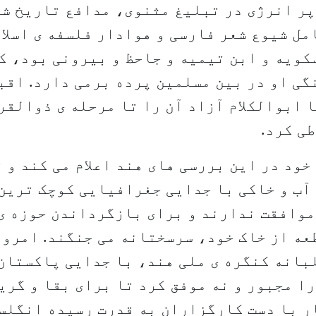
پر انرژی در تبلیغ مثنوی، مدافع تاریخ شا
ل شیوع شعر فارسی و هوادار فلسفه ی اسلا
کویه و ابن تیمیه و جاحظ و بیرونی بود، ک
ی او در بین مسلمین پرده برمی دارد. اقب
 ابوالکلام آزاد آن را تا مرحله ی ذوالقر
طی کرد.
خود در این بررسی های هند اعلام می کند و 
آب و خاکی با جدایی جغرافیایی کوچک ترین
موافقت ندارند و برای بازگرداندن حوزه ی
عه از خاک خود، سرسختانه می جنگند. امرو
بانه کنگره ی ملی هند، با جدایی پاکستان 
ا مجبور و نه موفق کرد تا برای بقا و گری
ر با دست کارگزاران به قدرت رسیده انگلس