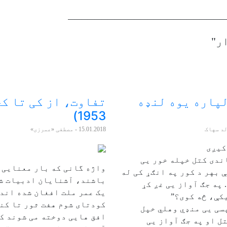
ــــــــــــــــــــــــ
ار"
پاره یوه لنډه
تفاوت، از کی تا کج
1953)
لد سهاک
15.01.2018
- مصطفی «عمرزی»
کیږی
ندی کتل خپله خور یی
واژه گانی که بار معنایی 
 بهر د کور په انګړ کی له
باشند، آشنایان ادبیات ش
 په جګ آواز یی غږ کړ
یک عمر ملت افغان شده اند.
یکې، څه کوی؟”
کودتای شوم هفت ثور تا کن
سی یی منډي وهلي خپل
افق هایی دوخته می شوند که
تل او په جګ آواز یی