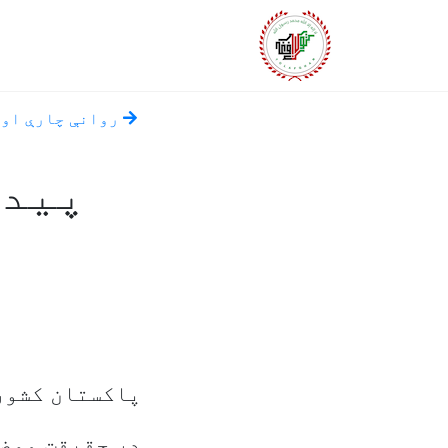
روانې چارې او 
پیدا
پاکستان کشور
در حقیقت موضو