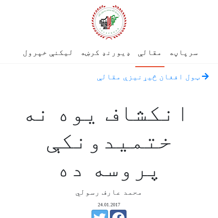
سرپاڼه
مقالې
ډیورنډ کرښه
لیکنې خپرول
ټول افغان څیړنیزې مقالې
انکشاف یوه نه
ختمیدونکې
پروسه ده
محمد عارف رسولي
24.01.2017