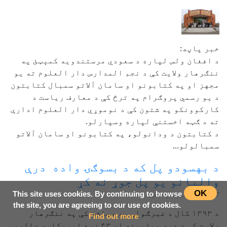
خبر پاڼه:
د افغان ولس لپاره د سعودي مرستندویه کمېټئ په
ننګرهار ولايت کې د نجم المدارس دار العلوم ته یو
مجهز او په کتابونو او سامان آلاتو سمبال کتابتون
د يو رسمي پروګرام په ترڅ کې د معارف ریاست د
کارکوونکو په شتون کې د نوموړي دار العلوم ادارې
ته د ګټه اخستنې لپاره وسپارلو.
د کتابتون د ودانولو، په کتابونو او سامان آلاتو
سمبالولو...
د بهسودو پل که د بسوګۍ واده درې
واليانو يو پل جوړ نه کړ
OK
This site uses cookies. By continuing to browse
24.01.2017
- خوشحال آصفي
the site, you are agreeing to our use of cookies.
د ۱۳۹۳ کال د غبرګولې په مياشت کې په ننګرهار
Find out more
ولایت کې د درې ميليونه او ۴۳ زره امريکايي ډالرو