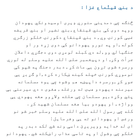
د بني قينُعاع غزا :
څنګه چې دمدينې منورې ډيرى اوسيدونكي يهودان
ووپه دوی كې بني قينقاع ,بني نضير او بني قريضه
غټې كورنۍ وې , د بني قينقاع دكورنۍ خلكو زرګري
كوله ,او په نورو يهودانو كې دوی زړه ور او
جنګيالي وو ,له دې كبله لومړى دوی دجګړې داعلان
جرأت وكړ, او دپيغمبر صلى الله عليه وسلم له لورې
ورسره شوى تړون يې مات كړ , دبدر دجنګ په شپو كې
نوموړې كورنۍ خپله كينه ښكاره كړه ,او ګړبړ يې
جوړ كړ ,ورسره داپيښه هم وشوه چې يوه مسلمانه
ميرمنه ديهودو هټۍ ته ورغله , هغوی د دې ميرمنې بې
پتي وكړه ,يو مسلمان چې هلته ولاړوو هغه يهودي يې
وواژه , او يهودو بيا هغه مسلمان شهيد كړ .
كله چې رسول الله صلى الله عليه وسلم خبر شو نو
ورغى او يهودانو ته يې وفرمايل :
ای له خدايه وويريږئ داسې ونه شي لكه دبدر په
خلكو چې وشول او په تاسې عذاب راښكته شي . يهودانو