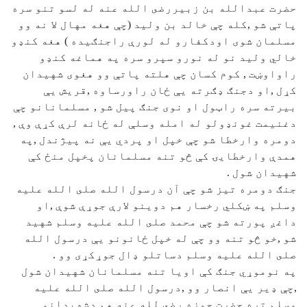
حضرت عبدالله بن زبيررضى الله عنه له لسو تنو سره
پاتې شو ,كله چې خالد بن وليد (چې هغه مهال لا نه وو
مسلمان شوى اودكفارو له لورې راجنګيده ) هغه كنډو
خالي وليد نو له نورو سپرو سره په هماغه كنډو
راواوښت , كوم كسان چې هلته پاتې وو هغوی شهيدان
كړل ,او دجنګ ډګرته يې ځان راورساوه ,قريش يې
بيرته سره راټول او نوى جنګ پيل شو , مسلمانانو چې
دغنيمت غونډولو له امله وسلې له ځانه لرې كړې وې ,
دومره وارخطا شو چې خپل او پردي يې نه پيژندل ,په
همدې وارخطايۍ كې څو تنه مسلمانان پخپل منځ كې
شهيدان شول .
جنګ دومره تيز شو چې آن درسول الله صلى الله عليه
وسلم په ښكلي رخسار هم دوينو لارې جوړې شوې ,او
داغږ پورته شو چې محمد صلى الله عليه وسلم شهيد
شو ,خو څو تنه وو چې له خپل ځانونو يې درسول الله
صلى الله عليه وسلم دساتلو ډال جوړكړى وو .
په نوموړي جنګ كې اويا تنه مسلمانان شهيدان شول
,چې ډير يې انصار وو ,درسول الله صلى الله عليه
وسلم تره حضرت حمزه رضى لله عنه هم دشهيدانو