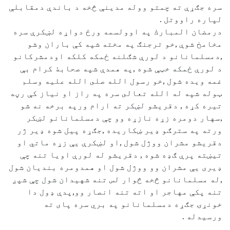
سره جګړې ته چمتو ووله مدينې څخه د باندې دمقابلې
لپاره راووتل .
درمضان المبارك په اوولسمه ورځ دواړه لښكرې سره
مخامخ شوې ,خو ترجنګ په مخته شپه كې باران وشو
,دمسلمانانو د لورې شګلنه ځمكه كلكه اودمشركانو
د لورې ځمكه خټې شوه ,په همدې شپه صحابۀ كرام بې
غمه ويده شول ,خو رسول الله صلى الله عليه وسلم
ټوله شپه له الله تعالى سره په راز او نياز كې رڼه
تيره كړه , دقريشو لښكر ته ارام ورپه برخه نه شو
,سهار دومره زړه نازړه وو چې دمسلمانانو لښكر
ورته په سترګو ډير ښكاريده ,جګړه پيل شوه ډير ژر
دقريشو مشران ووژل شول ,او لښكرې يې زړه ماتي او
تيښته پرې ګډه شوه , دقريشو له لورې اويا تنه چې
ډيرى يې مشران وو ووژل شول او همدومره بنديان شول
,له مسلمانانو څخه څوار لس تنه شهيدان شول چې شپږ
تنه پكې مهاجر او اته تنه انصار وو,پدې ډول دا
خونړۍ جګړه دمسلمانانو په بري سره پای ته
ورسيدله .