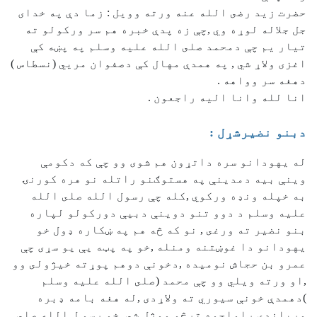
حضرت زيد رضى الله عنه ورته وويل : زما دې په خدای
جل جلاله لوړه وي ,چې زه پدې خبره هم سر وركولو ته
تيار يم چې دمحمد صلى الله عليه وسلم په پښه كې
اغزى ولاړ شي , په همدې مهال كې دصفوان مريي (نسطاس )
دهغه سر وواهه .
انا لله وانا اليه راجعون .
دبنو نضيرشړل :
له يهودانو سره داتړون هم شوى وو چې كه دكومې
وينې بيه دمدينې په هستوګنو راتله نو هره كورنۍ
به خپله ونډه وركوي ,كله چې رسول الله صلى الله
عليه وسلم د دوو تنو دوينې دبيې دوركولو لپاره
بنو نضير ته ورغى , نو كه څه هم په ښكاره ډول خو
يهودانو دا غوښتنه ومنله ,خو په پټه يې يو سړى چې
عمرو بن حجاش نوميده ,دخونې دوهم پوړته خيژولى وو
,او ورته ويلي وو چې محمد (صلى الله عليه وسلم
)دهمدې خونې سيوري ته ولاړدى ,له هغه بامه ډبره
ورباندې راواچوه ترڅو ووژل شي ,خو رسو ل الله صلى