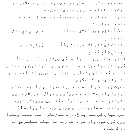
امت محمدي كې ديوه ښندونكي دښندوينې د علامې په
توګه تر قيامته پورې جاري پاتې شي .
دشهادت نه لږ وړاندې حضرت خُبيب رضى الله عنه
داشعر ووايه :
لستُ اُبالِي حِينَ اُقتَلُ مُسلِمًا .............. على اَيِ شِقٍ كانَ
لِلهِ مَصرَعِ .
وذالك في ذاتِ الاِلَه ِوَاِن يَشَأ............. يُبارِك على
اوصالِ شِلوٍ مُمَزَعِ .
ژباړه :كله چې زه دپالونكي څښتن په لاره كې وژل
كيږم نو بيا هيڅ پروا نلرم چې په كوم اړخ به ووژلى
شم .او كه خدای وغواړي نوزما په غوڅو اندامونواو
بندونو به بركت وكړي .
حضرت زيد رضى الله عنه بيا صفوان بن اميه دوژلو
لپاره واخيست ,دهغه دوژلو پر مهال دقريشو ډيرو
مشرانو دهغه ننداره كوله . كله چې وژونكي توره
راواخيسته ,,ابو سفيان وويل :ريښتيا ووايه ! كه
پدې مهال كې ستا په ځای محمد (صلى الله عليه وسلم)
وژل كړل شوى وای نو داكاربه تا خپله نيكمرغي نه
وه ګڼلې ؟