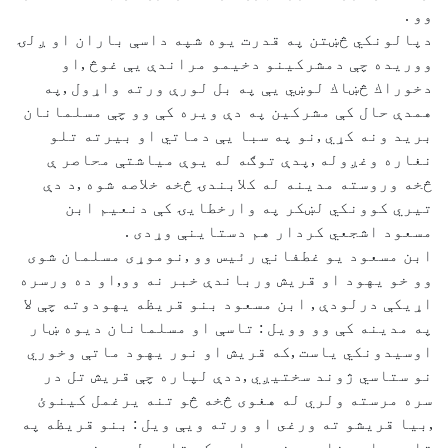
وو .
دپالونكي څښتن په قدرت يوه شپه داسې باران او ږلۍ
ووريده چې دمشركينو دخيمو مراندې يې غوڅ ,او
دخوراك څښاك لوښي يې په بل لورې ورته واړول ,په
همدې حال كې مشركين په دې ويره كې وو چې مسلمانان
بريد ونه كړي ,نو په سبا يې دماتي او بيرته تلو
نغاره وغږوله ,پدې توګه له يوې مياشتې محاصر ې
څخه وروسته مدينه له كلابندۍ څخه خلاصه شوه ,د دې
تيري كوونكي لښكر په وارخطايۍ كې دنعيم ابن
مسعود اشجعي كردار هم دستاينې وړدى .
ابن مسعود يو غطفاني رئيس وو ,نوموړى مسلمان شوى
وو خو يهود او قريش ورباندې خبر نه وو,او ده ورسره
اړيكې درلودې , ابن مسعود بنو قريظه يهودوته چې لا
په مدينه كې وو وويل : تاسې او مسلمانان ديوه ښار
اوسيدونكي ياست ,كه قريش او نور يهود ماتې وخوري
نو ستاسي ژوند سختيږي ,ددې لپاره چې قريش تل در
سره مرسته ولري له هغوی څخه څو تنه يرغمل كينوئ
,بيا قريشو ته ورغى او ورته ويې ويل : بنو قريظه په
تاسو باور نلري هغوی وايي كه تاسو له مونږ سره په