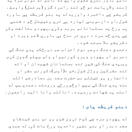
ژمنه ولاړياست نو څو تنه راسره ګرَو (يرغمل) واوسئ .
قريشو چې داخبره واوريدله په بنو قريظه پې باوره
شول ,او دازموينې لپاره يې ترې وغوښتل څو د شنبې
په ورځ په مسلمانانو بريد وكړي ,يهودو مخالفت وكړ
چې پدې څه سره د دوې تر منځ بې باوري لاهم ډيره او
دقريشو ملا سسته شوه .
دخندق دجنګ دوهم نوم احزاب هم دى ,ځكه پدې جنګ كې
دعربو او يهودو ډيرو كورنيواو ډلو ټپلو ګډون كړى
وو,پدې جنګ كې شپږ تنه مسلمانان شهيدان او اته
تنه مشركين ووژل شول ,خو د(اَوس )دكورنۍ مشر او
دانصارو يو غښتلى مټ حضرت سعد بن معاذرضى الله
عنه پدې جنګ كې ټپي اوڅوورځې وروسته دهمدې ټپ له
امله په شهادت ورسيده . انالله وانا اليه راجعون .
دبنو قريظه پای :
له يهودو سره چې كوم تړون شوى وو نو بنو قينقاع
هغه دبدر او بنو نضير داحدپه ورځ مات كړ, له همدې