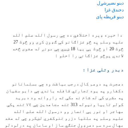
دبنو نضيرشړل
دخندق غزا
دبنو قريظه پای
دا خبره ډيره اختلافي ده چې رسول الله صلى الله
عليه وسلم په څو غزاګانو كې ګډون كړى وو څوك 27
څوك 20 او څوك يې بيا 18 ښيي چې مونږ له هغوی څخه
لاندې يوڅو غزاګانې را اخلو :
دبدر وتلې غزا :
دهجرت په دوهم كال درجب مياشت وه چې مسلمانانو
دكفارو په يوه تجارتي قافله باندې چې دابو سفيان
په مشرۍ كې له شام نه مكې ته راروانه وه دبريد
كولو تابيا ونيوله 313 تنه مجاهدين چې ٧٤ تنه پكې
مهاجر او نور يې انصار وو درسول الله صلى الله
عليه وسلم په ملتيا دزرو تنوكفري لښكرو چې له هغه
مهال سره سم دهرډول جنګي ساز او سامان په درلودلو