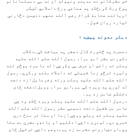
خو مشركانو نه مدينه ونيوله او نه يې دمسلمانانو
پوځ ورك كړ ,ځكه په هماغې ورځ داسلامي لښكر
اوياتنه صحابۀ كرام رضى الله عنهم ددښمن دڅارنې
لپاره روان شول .
دبئر معونه پيښه :
دهجرت په څلورم كال دصفر په مياشت كې ,دكلاب
دكورنۍ مشر ابو براء رسول الله صلى الله عليه
وسلم ته راغى او عرض يې وكړچې : له ما سره يوڅو تنه
وليږه ترڅو زما قبيلې ته داسلام بلنه وركړي . رسول
الله صلى الله عليه وسلم ورته وفرمايل : زه دنجد
له لورې په ويره كې يم ,ابو براء وويل :دهغه ځای
دخلكو ضامن زه يم .
درسول الله صلى الله عليه وسلم ويره ځكه وه چې
عامر بن طفيل دنجد دسيمې مشر رسول الله صلى الله
عليه وسلم ته ويلي ووچې : زما او ستا تر منځ درې
خبرې دي , لومړى داچې : دكليو او بانډو مشري به ستا
وي ,او دښارونو مشربه زه يم ,دوهم داچې ترخپل ځان