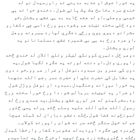
په خورا جوش او جذبه مدينې ته راورسيدل نو له
خندق سره مخامخ هك پك پاتې شول . دخندق خوا ته يې
خيمې ووهلې ,او له هغه ځايه به يې غشي ويشتل ,خو
دوه ځلې سخته نښته هم وشوه ,يو ورځ داسې چې دكفارو
مشرانو ديوې يوې ورځې دجګړې لپاره ټټرونه ووهل
,او هره ورځ به يې بې شميره غشي دمسلمانانو په
لورې ويشتل .
دوهم ځل دتيري كوونكي لښكر وتلي اتلان له خندق څخه
راپورې وتل ,او دننه لورته په جګړه لګيا شول ,په
دوی كې عمرو بن عبدود ,نوفل او ضرار هم وو ,خو د دوی
په مقابل كې حضرت علي او حضرت عمر رضى الله عنهما
په خورا ميړانه وجنګيدل ,عبدود او نوفل ووژل شول
او ضرار په تيښته بريالى شو . دا ورځ خورا سخته ورځ
وه ,مشركينو له هر لورې غشي ويشتل ,په همدې ورځ له
رسول الله صلى الله عليه وسلم څخه پرله پسې څلور
لمونځونه قضا شول ,ځكه دغشو دباران له كبله هيچا
هم له خپل سنګر څخه سر نه شوای راپورته كولای ,
څومره چې جګړه اوږديدله هغومره كفار وارخطا كيدل
,ځكه د څلرويشت زره پوځ توښه اوخرڅ مخ په تماميدو