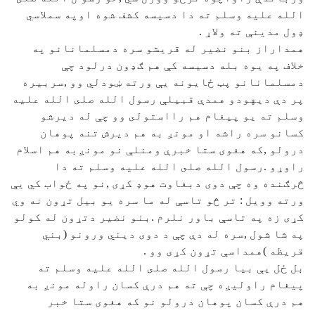
الله عليه وسلم ته دا دسيسه كشف شوه اوپه سملاسي
ډول مدينې ته ولاړ .
همداراز بنو نضير له قريشو سره دمسلمانانو په
خلاف په يوه بله دسيسه كې هم ګډون درلود چې
دمسلمانانو پټ ځايونه يې ورته ښودلي وو ,سربيره
پر دې ديهودو همدې قبيلې رسول الله صلى الله عليه
وسلم ته يو پيغام هم رااستولى وو چې له ديرشو
كسانو سره راشه او مونږ به هم ديرش تنه پوهان
درولو ,كه هغوی ستا خبرې ومنلې نو مونږبه هم اسلام
راوړو .رسول الله صلى الله عليه وسلم ته دا
څرګنده وه چې دوی دبغاوت هوډ كړى ,نو په ځواب كي يې
ورته وويل : تر څو تاسې له ما سره يو بيل تړون نه وي
كړى زه په تاسې باور نلرم .بنو نضير دتړون له كولو
په شا شول ,سره له دې چې د دوی ديني ورونو (بني
قريظه )همداسې تړون كړى وو .
بل ځل يې بيا رسول الله صلى الله عليه وسلم ته
پيغام راوليږه چې ته هم درې كسان راوله مونږ به
هم درې كسان پوهان درولو نو كه هغوی ستا خبر