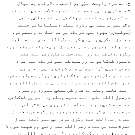
ځانه سره راوست ,حُيَي بن اخطب دجلاوطنۍ په مهال
ژمنه كړې وه چې دمسلمانانو په خلاف به دچا مرسته
نه كوي ,خو په نوموړي جنګ كې يې نه يواځې داچې
دقريشو مرسته يې وكړه بلكه دمسلمانانو حليف
(سوګندي) يهود بني قريظه يې هم جنګ ته ولمسولو .
دخندق دجګړې په پای كې رسول الله صلى الله عليه
وسلم امر وكړ چې وسلې مه ږدئ او په بنو قريظه بريد
وكړئ ,دلښكر په وړاندې حضرت علي رضى لله عنه
دهغوی كلاګانو ته ور سيد,كه بنو قريظه بيا هم د
روغې جوړې لاره نيولې وای شوني وه چې امان يې
موندلى وای ,خو دوی دجنګ تياري نيولې وه ,او دحضرت
علي رضى الله له رسيدو سره سم يې د رسول الله صلى
الله عليه وسلم په شان كې ستغې سپورې وويلې .
درسول الله صلى الله عليه وسلم په امر يې كلاګاني
محاصره شوې ,او دا محاصره تر يوې مياشتې اوږده
شوه ,په پای كې يهودو وويل هره پريكړه چې سعد بن
معاذ رضى الله عنه وكړي مونږ يې منو ,(هغه مهال
حضرت سعد بن معاذ رضى الله عنه زخمي وو شهيد شوى لا
نه وو , ) يهودو فكر كاوه چې له سعد رضى الله عنه