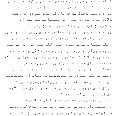
كبله دادواړه يهودي كورنۍ له مدينې څخه جلا وطنې
شوې .بنو قريظه دخندق غزا په پيل كې دمسلمانانو
لورې ونيو ,دجنګ په جريان كې يوه يهودي ځان هغه
كلاوو ته ورساوه چيرې چې مسلمانې ميرمنې او
ماشومان اوسيدل ,هلته حضرت حسان رضى الله عنه
پهره كوله ,خو داچې په جنګ كې ديوې پيښې له كبله يې
ونه شوای كولای هغه يهودي ووژني ,حضرت صفيي رضى
الله عنها دحضرت حمزه رضى الله عنه خور بي بي هغه
يهودى وواژه ,توره يې ترې په غنيمت كې واخيستله
اوسر يې دكلا شاته وغور ځاوه , يهود پوه شول چې دلته
هم وسله وال كسان شته ځكه يې نو بريد ونكړ .
دجنګ په مهال كې رسول الله صلى الله عليه وسلم
دبنو قريظه يهودوته حضرت سعدبن معاذ او حضرت سعد
بن عباده رضى الله عنهما ورواستول ,څو هغوی ته
ليكل شوى تړون ورياد كړي ,خو هغوی وويل محمد څوك
دى او تړون يې څه شى دى ؟
ځكه نو دې يهودو دخندق په جنګ كې عملا برخه
واخيسته ,او دماتي پر مهال يې هم داسلام لوی دښمن
,دبنونضير دجلاوطن شوو يهودو مشر حُيَي بن اخطب له