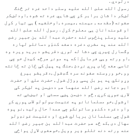
درلودې .
رسول الله صلى الله عليه وسلم داحد غره تر څنګ
لښكر دا شان برابر كړ چې شايي غره ته شوه ,اودلښكر
صفونه (مقدمه , ميمنه ,ميسره ,اوخلفيه ) يې تيار كړل
او قومندانان يې معلوم كړل . رسول الله صلى الله
عليه وسلم پنځوس تنه دحضرت عبدا لله بن جبير رضى
الله عنه په مشرۍ دغره دهغه كنډَو دساتلو لپاره
وګمارل چيرې چې دشا له لورې دقريشو دبريد ويره وه
,او ورته ويې فرمايل : كه په مونږ هرڅه كيدل خو چې
تاسې هغه ځای پرې نږدئ ,جنګ په پيل كې ځان ته ځانته
وو ,خو وروسته صفونه سره ګډشول ,دقريشو بيرغ
وړونكي په يو بل پسې ووژل شول , حضرت علي او حضرت
ابو دجانه رضى الله عنهما هم ددښمن په لښكر كې
لارې جوړې كړې , څو د دښمن پښې سستې او تيښتې ته
اړشول ,خو مسلمانانو په غنيمت ټولولو لاس پورې كړ
واو دغره دكنډو ساتونكو چې همدا حال وليد ,نو پوه
شول چې مسلمانان بريالي شوي او دغنيمت غونډولو
مهال دى ,كه څه هم حضرت عبدالله بن جبير رضى الله
عنه ورته دنه تللو ډير وويل ,خوهغوی لاړل يواځې