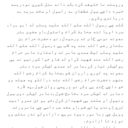
وروسته ما خليفه كړه ,كه دانه منل كيږي نودريمه
خبره داچې ټول غطفان به راټول او سخت بريد به
درباندې وكړي .
كله چې رسول الله صلى الله عليه وسلم له ابو براء
سره اويا تنه صحابۀ كرام واستول ,او هغوی بئر
معونه نومې ځای ته ورسيدل , نو دحضرت حرام بن
ملحان رضى الله عنه په لاس يې درسول الله صلى الله
عليه وسلم ليك همدې عامر ته واستاوه عامر حرام
رضى الله عنه شهيد كړاو له شاو خوا كورنيو نه يې
يولښكر تيار كړ ,عامر له همدې لښكر سره دبئر
معونه په لورې راروان شو ,صحابۀ كرام رضى الله
عنهم دحضرت حرام رضى الله عنه دراتلو په هيله وو
خو داچې ځنډ يې وكړ نو ورپسې روان شول ,په لاره
دعامر له لښكر سره مخامخ شول ,دعامر لښكر دوی ټول
ونيول او هلته يې شهيدان كړل ,خو يو تن عمرو اميه
ترې ژوندى پاتي شو ,او هغه هم داسې چې عامرورته
وويل چې زما مور ديوه مريي دازادولو نذر منلى وو
نو زه تا ازادوم .
رسول الله صلى الله عليه وسلم چې له نوموړې پيښې