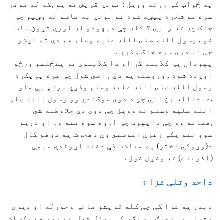
په ځواب كې ورته وويل : مونږ قريش نه يو ,كه له مونږ
سره مو شخړه پيښه شوه نو مونږ به تاسو ته وښيو چې
جنګ څه ته وايي ؟ كله چې ديهودو له لورې تړون مات
شو , رسول الله صلى الله عليه وسلم هم دې ته اړشو
چې له دوی سره جنګ وكړي .
يهودان يې كلابند كړ او دا كلابندي تر پنځلسو ورځو
اوږده شوه , وروسته په دې راضي شول چې هره پريكړه
رسول الله صلى الله عليه وسلم وكړي مونږ يې منو
,عبدالله بن ابي چې د دوی سوګندي وو رسول الله صلى
الله عليه وسلم ته وويل چې دوی دې جلاوطنه شي
,هماغه وو چې دايهود چې اووه سوه تنه وو او دريو
سوو تنو پكې زغرې اغوستي وې دهجرت په دوهم كال
د(وړوكي اختر) په مياشت كې دشام اړوندې سيمې
(اذرعات) ته وشړل شول .
داحد وتلې غزا :
دبدر په غزا كې چې كله قريشو ماتې وخوړله او ډيرى
مشران يې دجنګ په ډګر كې ووژل شول ,نو دوی هم دكسات