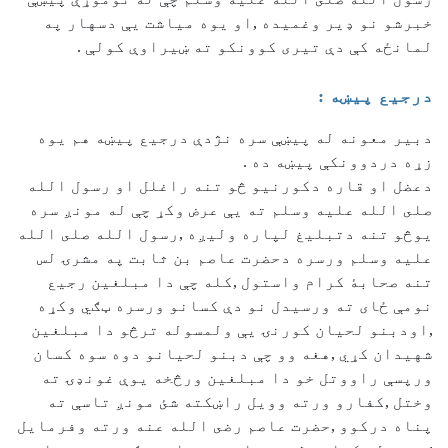
خبرشو نو ډير وغميده ,او يوه مياشت يې دسهار په
لمانځه كې دې تيرى كوونكو ته ښيراوې كولې .
درجيع پيښه :
دبير معونه له پيښې سره نژدې درجيع پيښه هم يوه
زړه دردوونكې پيښه ده .
دعضل او قاره دكورنيو څو تنه راغلل او رسول الله
صلى الله عليه وسلم ته يې عرض وكړ چې له مونږ سره
يوڅو تنه دتبليغ لپاره وليږه ,رسول الله صلى الله
عليه وسلم ورسره دحضرت عاصم بن ثابت په مشرۍ لس
تنه صحابۀ كرام واستول ,كله چې دا مبلغين رجيع
نومې ځای ته ورسيدل نو دې كسانو ورسره ټګي وكړه
,اودبنو لحيان كورنۍ يې ولمسوله ترڅو دا مبلغين
شهيدان كړي ,هغه وو چې دبنو لحيانو دوه سوه كسان
ورپسې راووتل خو دا مبلغين ورڅخه يوې غونډۍ ته
وختل ,كفارو ورته وويل راښكته شئ مونږ تاسې ته
پناه دركوو ,حضرت عاصم رضى الله عنه ورته وفرمايل