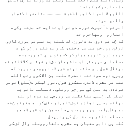
دادعابدرګه كوله :
اللهم لا اجر الا اجر الآخرة .................فاغفر الانصار
والمهاجرة .
اجرخو دآخيرت غوره دى نو اى خدايه ته بښنه وكړه
انصارو اومهاجرو ته .
كه څه هم دوي به دلوږي له كبله په نسونو پوري كاڼي
تړلي وو , خو بياهم دخندق كار په شلو ورځو كي د
دريو زرو تنوپه مباركو لاسونو پاي ته ورسيده .
مسلماني ميرمنې او ماشومان دښار خوندي كلاګانو ته
بوتلل شول ,او هلته دبنو قريظه ديهودو دبريد له
ويرې دوه سوه تنه دحضرت سلمه بن الاكوع رضى الله
عنه تر مشرۍ لاندې سنګري شول ,نور لښكر د(سلع ) نومې
غونډۍ په لمن كې مورچې ووهلې . دمسلمانانو په
لښكر كې ځينې منافقين هم وو ,چې په يوه او بله
بهانه به يې اجازه غوښتله ,او دلښكر له صفونو څخه
به وتل ,اودنورو يهودو په لمسون بنو قريظه هم
دمسلمانانو په مقابل كې ودريدل .
كله چې دابو سفيان په مشرۍ دكفارووسله وال لښكر