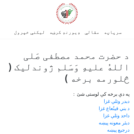
سرپاڼه
مقالې
ډیورنډ کرښه
لیکنې خپرول
د حضرت محمد مصطفی صَلی
اللهُ عليهِ وَسَلم ژوندليک (
څلورمه برخه )
په دې برخه کې لوستی شئ :
دبدر وتلې غزا
د بني قينُعاع غزا
داحد وتلې غزا
دبئر معونه پيښه
درجيع پيښه