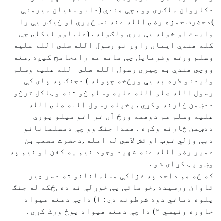
دكاروان ملګرى وو , چې هندې (دابو سفيان ميرمنې
)دحضرت حمزه رضى الله عنه نس څيرې او ځيګر يې را
وايست او خوله يې پرې ولګوله . (علماوو ليكلي چې
كله هندې ايمان راوړ نو رسول الله صلى الله عليه
وسلم ورته وفرمايل چې ماته مه رامخامخ كيږه ,هغه
ووچي هندې به چيري رسول الله صلى الله عليه وسلم
وليدنو لاره به يې ورڅخه چپوله ) دجنګ په پای كې
رسول الله صلى الله عليه وسلم څو تنه وټاكل ترڅو
ددښمن څارنه وكړي , پخپله رسول الله صلى الله
عليه وسلم هم دوهمه ورځ آن تر اتو ميلو پورې
ددښمن څارنه وكړه . همدا جنګ وو چې دمسلمانانو
دبې وزلي توب او تش لاسي له امله ,دحضرت مصعب بن
عمير رضى الله عنه شهيد وجود نيم په كفن او نيم په
وښو پټ كړای شو .
كه څه هم داحد په غزاكې مسلمانانو ته دسر ډير
تاوان ورسيده ,خو ماتې يې خوړلې نه ده ,ځكه له جنګ
پلوه دماتي دوه شرطونه دي : ١) داچې دهغه هيواد
خاوره ونيسي ٢) دا چې دهغه هيواد پوځ ورك كړي .