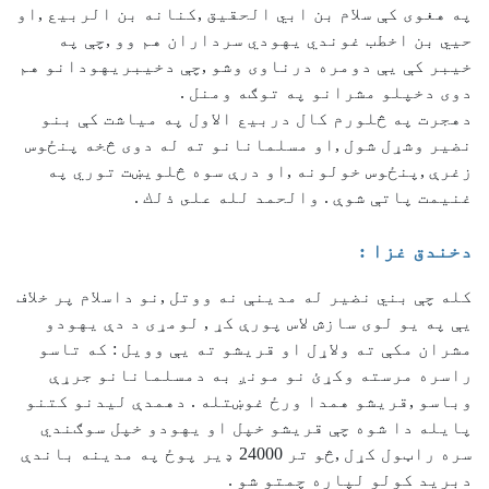
په هغوی كې سلام بن ابي الحقيق ,كنانه بن الربيع ,او
حيي بن اخطب غوندي يهودي سرداران هم وو ,چې په
خيبر كې يې دومره درناوى وشو ,چې دخيبريهودانو هم
دوی دخپلو مشرانو په توګه ومنل .
دهجرت په څلورم كال دربيع الاول په مياشت كې بنو
نضير وشړل شول ,او مسلمانانو ته له دوی څخه پنځوس
زغرې ,پنځوس خولونه ,او درې سوه څلويښت توري په
غنيمت پاتې شوې . والحمد لله على ذلك .
دخندق غزا :
كله چې بني نضير له مدينې نه ووتل ,نو داسلام پر خلاف
يې په يو لوی سازش لاس پورې كړ , لومړى د دې يهودو
مشران مكې ته ولاړل او قريشو ته يې وويل : كه تاسو
راسره مرسته وكړئ نو مونږ به دمسلمانانو جرړې
وباسو ,قريشو همدا ورځ غوښتله . دهمدې ليدنو كتنو
پايله دا شوه چې قريشو خپل او يهودو خپل سوګندي
سره راټول كړل ,څو تر 24000 ډير پوځ په مدينه باندې
دبريد كولو لپاره چمتو شو .