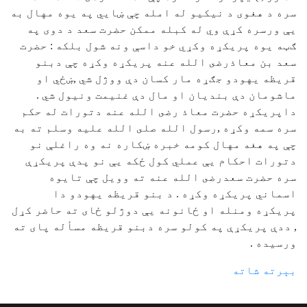
سره د هغوی د نيكيو له امله چې ښايي په يوه مهال به
يې ورسره كړې وي له كبله ممكن حضرت سعد د دوی په
ګټه يوه پريكړه وكړي خو داسې ونه شول بلكه : حضرت
سعد بن معاذرضى الله عنه پريكړه وكړه چې دبنو
قريظه يهودو جګړه مار كسان دې ووژل شي ,ښځي او
ماشومان دې بنديان او مال دې غنيمت ونيول شي .
داپريكړه حضرت معاذ رضى الله عنه دتورات له حكم
سره سمه وكړه ,رسول الله صلى الله عليه وسلم ته به
چې په هغه مهال كومه خبره ښكاره نه وه راغلې نو
دتورات احكام يې عملي كول ځكه يې نو پدې پريكړې
سره حضرت سعدرضى الله عنه ته وويل چې تايوه
اسماني پريكړه وكړه . د بنو قريظه يهودو دا
پريكړه ومنله او ځانونه يې دوژلو ځای ته حاضر كړل
, ددې پريكړې په كولو سره دبنو قريظه مسأله پای ته
ورسيده .
بېرته شاته