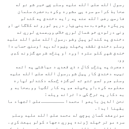
رسول الله صلى الله عليه وسلم چې خبر شو نو له
صحابۀ كرامو سره يې مشوره وكړه ,دحضرت سلمان
فارسي رضى الله عنه په رايه دخندق په كندلو
پريكړه وشوه ,دمدينې ښار دريو لورو ته كلاګانې او
ونې درلودې خو شمال لورې خلاص وو,همدې لورې ته
دخندق په كندلو پيل وشو .رسول الله صلى الله عليه
وسلم دخندق نقشه پخپله وښودله ,په اوسني حساب دا
خندق شپږ كلو متره اوږد او پنځه شرعي ګزونه كډى
وو.
دهجرت په پنځم كال د ذي قعدې د مياشتې په اتمه
نيټه دخندق كار پيل شو ,رسول الله صلى الله عليه
وسلم هرو لسو تنو ته لس ګزه ځمكه دكندلو لپاره
معلومه كړه ,او پخپله هم په كار لګيا وو ,صحابه و
به دكار په ترڅ كې دا ترانه ويله :
نحن الذين بايعو ا محمدا ....................على الجهاد ما
بقينا ابدا .
مونږهغه كسان يوچي له محمد صلى الله عليه وسلم
سره مو تر خپله ژونده پورې دجهاد كولو بيعت كړى .
رسول الله صلى الله عليه وسلم به ورته په ځواب كي