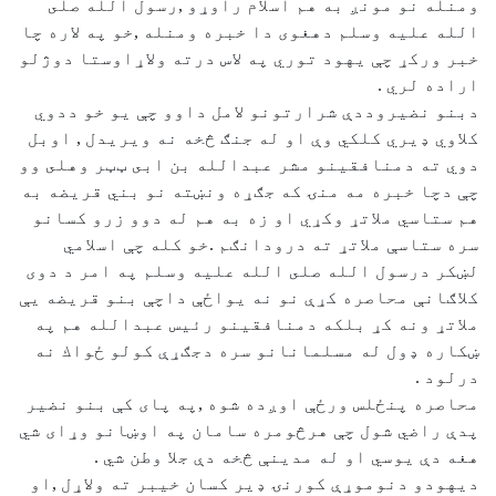
ومنله نو مونږ به هم اسلام راوړو ,رسول الله صلى
الله عليه وسلم دهغوی دا خبره ومنله ,خو په لاره چا
خبر وركړ چې يهود توري په لاس درته ولاړاوستا دوژلو
اراده لري .
دبنو نضيروددې شرارتونو لامل داوو چې يو خو ددوي
كلاوي ډيري كلكي وې او له جنګ څخه نه ويريدل , اوبل
دوي ته دمنافقينو مشر عبدالله بن ابى ټټر وهلى وو
چې دچا خبره مه منۍ كه جګړه ونښته نو بني قريضه به
هم ستاسي ملاتړ وكړي او زه به هم له دوو زرو كسانو
سره ستاسې ملاتړ ته درودانګم .خو كله چې اسلامي
لښكر درسول الله صلى الله عليه وسلم په امر د دوی
كلاګانې محاصره كړې نو نه يواځې داچې بنو قريضه يې
ملاتړ ونه كړ بلكه دمنافقينو رئيس عبدالله هم په
ښكاره ډول له مسلمانانو سره دجګړې كولو ځواك نه
درلود .
محاصره پنځلس ورځې اوږده شوه ,په پای كې بنو نضير
پدې راضي شول چې هرڅومره سامان په اوښانو وړای شي
هغه دې يوسي او له مدينې څخه دې جلا وطن شي .
ديهودو دنوموړې كورنۍ ډير كسان خيبر ته ولاړل ,او