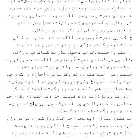
:مونږ له كفارو څخه پناه نه غواړو جګړه ونښته او
دامبارك مبلغين شهيدان شول ,يواځې دوه تنه حضرت
خُبيب او حضرت زيد رضى الله عنهما دكفارو په خبره
تيروتل ,او له غونډۍ څخه راښكته شول ,دښمنانو
دهغوی مټې وروتړلې او مكې ته يې بوتلل .
څنګه چې حضرت خُبيب رضى الله عنه داحد په جنګ كې
حارث نومې كافر وژلى وو ، نو نوموړى هم دحارث
زامنو واخيست ,څو يې دخپل پلار په كسات كې ووژني
,كله چې دې كسانو حضرت خُبيب رضى الله عنه دوژلو په
موخه دحرم له پولو څخه دباندې بوتلو ,نو حضرت
خُبيب رضى الله عنه ورته وفرمايل : اجازه راكړئ چې
دوه ركعته لمونځ وكړم , وژونكو ورته اجازه وركړه
,حضرت خُبيب رضى الله عنه دوه ركعته لمونځ اداكړ
اوورته وويل : زما زړه غوښتل چې ډير لمونځ وكړم خو
ستاسې به داخيال شي چې له مرګه ويريږي (ځكه نو په
همدې دوو ركعتونو بسنه كوم ) .
له همدې مهال راپديخوا چې څوك وژل كيږي نو تر وژل
كيدو مخه دوه ركعته لمونځ اداكول ورباندي سنت
بلل شوي ترڅو دحضرت خبيب رضى الله عنه داياد په