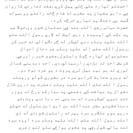
اخستلو لپاره هلې ځلې پيل كړې ,هغه تجارتي كاروان
چې دابو سفيان په مشرۍ له شام څخه راغلى وو ,ټوله
ګټه يې دجنګ په تياري خرڅه كړه .
حضرت عباس رضى الله عنه چې مسلمان شوى وو,خولا هم
په مكه كې اوسيده ، ديو ليك له لارې رسول الله صلى
الله عليه وسلم ددې لښكر له څرنګوالي نه خبر كړ
,رسول الله صلى اله عليه وسلم هم دحال احوال
معلومولو لپاره څوك واستول ,هغوی خبر راوړچې
قريش احد ته نژدې رارسيدلي دي . احد دمدينې شمال
لورې ته يو نيم ميل لرې پروت د يو غره نوم دى .
له ډيرى صحابۀ كرامو سره تر مشورې كولو وروسته
رسول ا لله صلى الله عليه وسلم دهجرت په دريم كال
دشوال په مياشت كې دجمعې په مباركه ورځ له يوزر
تنه نبوي لښكرسره له مدينې نه دباندې ووت ,خو
دمنافقينو مشر عبدالله بن ابى ابن سلول له خپلو
دريو سوو ملګرو سره بيرته راستون شو ,نو له دې
امله رسول الله صلى الله عليه وسلم سره اووه سوه
تنه پاتې شول ,چې په هغوی يواځې سلو تنو زغرې