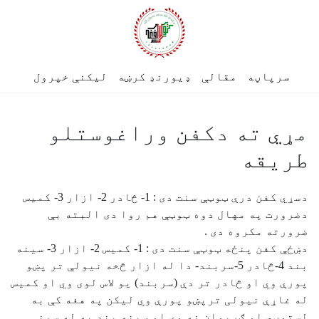
سرپاڼه
مقالې
ډیورنډ کرښه
لیکنې خپرول
مړي ته دكفن وراغوستلو
طريقه
دسړي كفن درې ټوټې سنت دى : 1- څادر 2- ازار 3- كميس
دضرورت په مهال دوه ټوټې هم روا دى البته بې
ضرورته مكروه دى .
دښځې كفن پنځه ټوټې سنت دى : 1- كميس 2- ازار 3- سينه
بند 4-څادر 5-سربند- دا له ازار څخه نيولې تر پښو
پورې وي او څادر تر دې (سربند) يو لاس لوی وي او كميس
له غاړې نيولی ترپښو پورې وي ليكن په هغه كې به
لستوڼي او ګريوان نه وي او سينه بند به له سينې