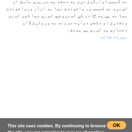
به كميس اواركړئ مړى به دهغه په سر پرې باسئ او
لومړى به كميس ور واغوندئ بيا به ازآر ورواغوندئ
بيا به يې په څادر كې لومړى ښي لورې بيا كيڼ لورې
ونغاړئ او دكفن دواړه سرونه به وروتړئ ) او
دجنازې پر لورې يې يوسئ .
بېرته شاته
OK
This site uses cookies. By continuing to browse