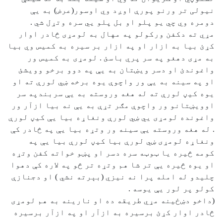
نيولی تر ورنو پورې اوږد وي اوسور(عرض) به يې
دومره وي چي يو پلو او بل پلو يي سره وتړل شي .
مړي ته دكفن وركولو په مهال به لومړى څادر اوار
كړئ بيا به ازار او په ازار بر سيره به كميس وي بيا
به مړى دهغو په سر پري باسئ . لومړى به كميس ور
واغوندئ او دسر ويښتان به يې په دوو برخو وويشئ
او په سينه به يې ور واچوې يوه برخه ښي لورې ته او
يوه كيڼ لورې ته له هغه وروسته به يې سربندپه سر
اوويښتانو ور واچوې مګر تړې به يې نه بيا ازآر ور
واغونده لومړى يي ښي لورې ونغاړه بيا يې كيڼ لورې
. له هغه وروسته يې سينه ور وتړه بيا يې په څادر كې
ونغاړه لومړى ښي لورې بيا كيڼ لورې بيا يې په
كومه څيره يا ټوټه سره دسر او پښو خواته كفن وتړه
او يوه څيره يې تر شا هم وتړه تر څو په لاره كې دهوا
چليدو له امله پرا نه نيزي (بېرته نشي ) او دجنازې
كولو پر لور يې يوسه .
(داخو دښځينه مړي طريقه ده او نارينه به هم لومړى
څادر اوار كړئ برسيره به ازآر او په ازآر برسيره