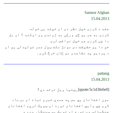
Samsor Afghan
15.04.2013
هغه د کرزی خپل نظر دی او خپله یی خوله
کرزی به هم یو څو ورځی به ژوندی وی اوکنه ؟ او بل
دا چی کرزی هم خپل نواقص لری
خو دا یو حقیقت دی مونژ ملت ټول عمر غولیدلی یو او
د پردیو په مقاصدو مو ځان خرڅ کړی .
pattang
15.04.2013
[quote:5c1d3fe6e0]رښتيا ويل ترخه دي !
موږ افغانان يي بس په همدي خبرو تباه او برباد
کړو چي وایي افغانان توره او ټوپک لري، افغانان
جنگیالي دي توره او توپک يي سینگار دی، د