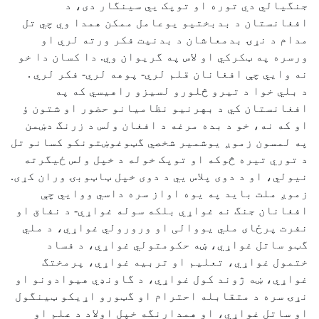
جنگیالي دي توره او توپک يي سینگار دی، د
افغانستان د بدبختيو يوعامل ممکن همدا وي چي تل
مدام د نړۍ بدمعاشان د بدنيت فکر ورته لري او
ورسره په ټکرکي او لاس په گريوان وي. دا کسان دا خو
نه وایي چې افغانان قلم لري- پوهه لري- فکر لري .
د بلي خوا د تيرو څلورو لسيزو راهيسي که په
افغانستان کي د بهرنيو نظاميانو حضور او شتون ؤ
او که نه، خو د بده مرغه د افغان ولس د زرنگ دښمن
په لمسون زموږ يوشمير شخصي گټوغوښتونکو کسانو تل
د توري تيره څوکه او توپک خوله د خپل ولس ځيگرته
نيولي، او د دوی پلاس يي د دوی خپل ټاټوبۍ وران کړی.
زموږ ملت باید په يوه اواز سره داسي ووایي چې
افغانان جنگ نه غواړي بلکه سوله غواړي- د نفاق او
نفرت پرځای ملي یووالی او ورورولي غواړي، د ملي
گټو ساتل غواړي، ښه حکومتولي غواړي، د فساد
ختمول غواړي، تعلیم او تربیه غواړي، پرمختگ
غواړي، ښه ژوند کول غواړي، د گاونډي هيوادونو او
نړۍ سره د متقابله احترام او گټورو اړیکو ټينگول
او ساتل غواړي، او همدارنگه خپل اولاد د علم او