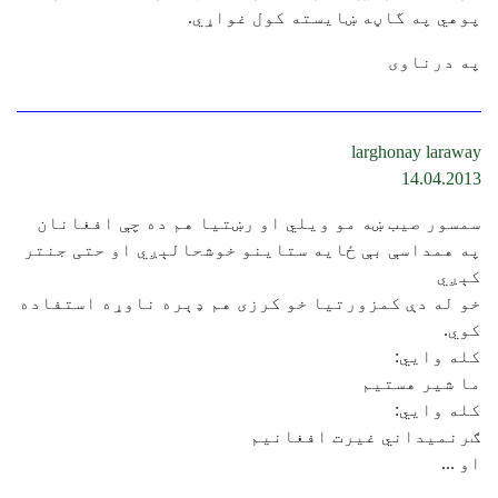
پوهي په گاڼه ښایسته کول غواړي.
په درناوی
larghonay laraway
14.04.2013
سمسور صيب ښه مو ويلي او رښتيا هم ده چې افغانان
په همداسې بې ځايه ستاينو خوشحالېږي او حتی جنتر
کېږي
خو له دې کمزورتيا خو کرزی هم ډېره ناوړه استفاده
کوي.
کله وايي:
ما شير هستيم
کله وايي:
ګرنميداني غيرت افغانيم
او ...