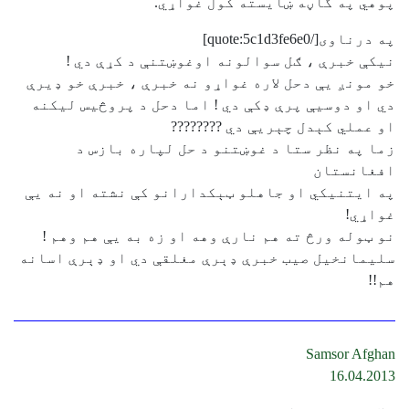
پوهي په گاڼه ښایسته کول غواړي.
په درناوی[/quote:5c1d3fe6e0]
نيکې خبرې ، ګل سوالونه اوغوښتنې د کړې دي !
خو مونږ يې دحل لاره غواړو نه خبرې ، خبرې خو ډيرې
دي او دوسيې پرې ډکې دي ! اما دحل د پروڅيس ليکنه
او عملي کېدل چېريې دي ????????
زما په نظر ستا د غوښتنو د حل لپاره بازس د
افغانستان
په ايتنيکي او جاهلو ټېکدارانو کې نشته او نه يې
غواړي!
نو ټوله ورڅ ته هم نارې وهه او زه به يې هم وهم !
سليمانخيل صيب خبرې ډېرې مغلقې دي او ډېرې اسانه
هم!!
Samsor Afghan
16.04.2013