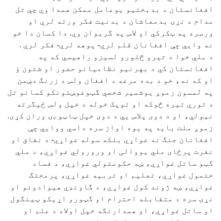
افغانستان د بدبختيو يوعامل ممکن همدا وي چي تل
مدام د نړۍ بدمعاشان د بدنيت فکر ورته لري او
ورسره په ټکرکي او لاس په گريوان وي. دا کسان دا خو
نه وایي چې افغانان قلم لري- پوهه لري- فکر لري .
د بلي خوا د تيرو څلورو لسيزو راهيسي که په
افغانستان کي د بهرنيو نظاميانو حضور او شتون ؤ
او که نه، خو د بده مرغه د افغان ولس د زرنگ دښمن
په لمسون زموږ يوشمير شخصي گټوغوښتونکو کسانو تل
د توري تيره څوکه او توپک خوله د خپل ولس ځيگرته
نيولي، او د دوی پلاس يي د دوی خپل ټاټوبۍ وران کړی.
زموږ ملت باید په يوه اواز سره داسي ووایي چې
افغانان جنگ نه غواړي بلکه سوله غواړي- د نفاق او
نفرت پرځای ملي یووالی او ورورولي غواړي، د ملي
گټو ساتل غواړي، ښه حکومتولي غواړي، د فساد
ختمول غواړي، تعلیم او تربیه غواړي، پرمختگ
غواړي، ښه ژوند کول غواړي، د گاونډي هيوادونو او
نړۍ سره د متقابله احترام او گټورو اړیکو ټينگول
او ساتل غواړي، او همدارنگه خپل اولاد د علم او