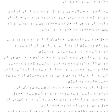
سلامونه می بیا هم ومنی
پتنګ صیب د حل لاره یی زمونژ او ستاسو کلکی ارادی
دی مونژه ملت د سیمی هیوادونوپه یو داسی حالت کی
راوستلی یو چی که لاس تری خلاصوو پښی مو نیسی او که
پښی تری خلاصوو نو لاسونه مو نیسی.
د حل لاره یی داده چی افغان ځوانانو ته د ورور ولی
پیغام ورسیژی او په کلی او بانډو او لری پرتو
سیمو کی د علم او پوهی رڼا ورسیژی.
یوازنی علت چی زه د کرزی نه دفاع کوم همدا دی چی لس
دولس کاله کیژی دده په دوران کی یو څه زیات شمیر
خلک باسیواده شول او انشاالله په راتلونکی ټاکنو
کی به الله پاک په دی ولس نور هم رحمیژی او د یو ښه
ذعیم خاوند به کیژی.
د شل کالو په مدت هغه ماشومان چی په ښونځی کی
درسونه وایی او په پوهنتونونو کی چی په تحصیل
بوخت دی او را فاریغیژی هغوی به آرام نه کښینی او
خپل ولس او هیواد ته به خدمت کوی.
زه د همدی نظام د دوام غوښتنکی یم خو امید هم لرم