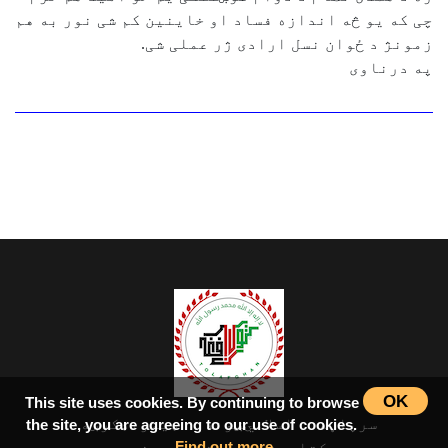
چی که یو څه اندازه فساد او خاینین کم شی نور به هم
زمونژ د ځوان نسل ارادی ژر عملی شی.
په درناوی
OK
This site uses cookies. By continuing to browse
سرپاڼه
اسلامي‌ښونه
ډیورنډ‌کرښه
the site, you are agreeing to our use of cookies.
Find out more
کتابونه
بحث فورمونه