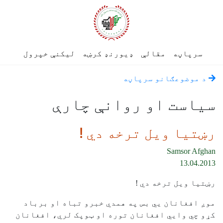
سرپاڼه
مقالې
ډیورنډ کرښه
لیکنې خپرول
د موضوعګانو سرپاڼه
سياست او روانې چارې
رښتيا ويل ترخه دي !
Samsor Afghan
13.04.2013
رښتيا ويل ترخه دي !
موږ افغانان يي بس په همدي خبرو تباه او برباد
کړو چي وایي افغانان توره او ټوپک لري، افغانان