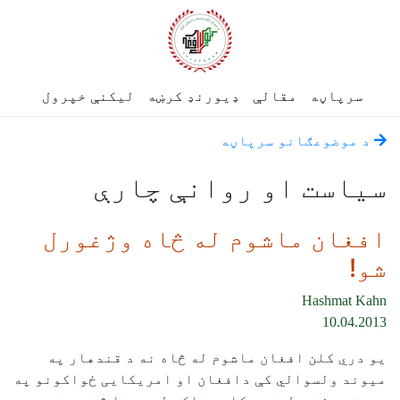
سرپاڼه
مقالې
ډیورنډ کرښه
لیکنې خپرول
د موضوعګانو سرپاڼه
سياست او روانې چارې
افغان ماشوم له څاه وژغورل
شو!
Hashmat Kahn
10.04.2013
یو دري کلن افغان ماشوم له څاه نه د قندهار په
میوند ولسوالي کې دافغان او امریکایی ځواکونو په