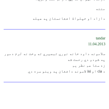
مننه
دازاد او خپلواك افغانستان په هيله
tandar
11.04.2013
سلامونه داود خانه نوري تبصيري ته وخت نه لرم دمور
په شودو دي رحمت شه
زه ستا هم نظر يم
د cia او isi لاسونه دافغان په وينو سره دي