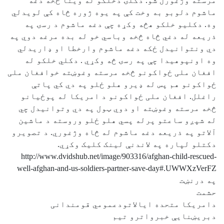
مرسته وژغورل شو. دکلۍ دخلکو له وینا څخه دغه
ماشوم دلوبو به وخت کې په یوه ژوره څاه کې لویدلي
وه. دکلیو خلکو هڅه وکړه چې دغه ماشوم د رسۍ په
ذریعه له دغي څاه څخه وباسي خو له بده مرغه دوي په
دي ونتوانیدل ځکه دغه ماشوم وارخطا او ډاریدلي
وه اونپوهیدا چې په رسۍ څه وکړي . دکلي خلکو له
افغان ملی ځواکونو څخه مرسته وغوښته خوافغان ملی
ځواکونو هم پس له ډیرو هلو ځلو په دي کي پاتې
راغلل. افغان ملی ځواکونو د امریکا له پوځیانو
څخه مرسته وغوښته او دوي ټول په دي وتوانیدل چي
له شپږو ساعتو پرله پسي هلو ځلو وروسته د ماشین
آلاتو په ذریعه دغه ماشوم له څاه وژغوري. د تصویرو
دکتلو لپاره په لاندنې لینک کلیک وکړي.
http://www.dvidshub.net/image/903316/afghan-child-rescued-
well-afghan-and-us-soldiers-partner-save-day#.UWWXzVerFZ
په درنښت
حشمت
دامریکا متحده ایالاتودعمومي قومندانی
دبریښنایې خبرواترو تیم