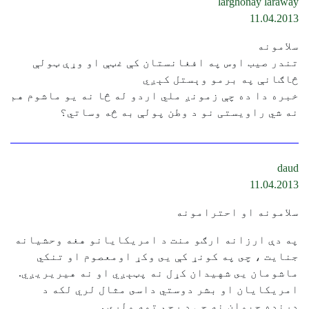
larghonay laraway
11.04.2013
سلامونه
تندر صيب اوس په افغانستان کې غټې او وړې ټولې
څاګانې په برمو وېستل کېږي
خبره دا ده چې زمونږ ملي اردو له څا نه يو ماشوم هم
نه شي راويستی نو د وطن پولې به څه وساتي؟
daud
11.04.2013
سلامونه او احترامونه
په دې ارزانه ارګو منت د امريكايانو هغه وحشيانه
جنايت ، چى په كونړ كې يى وكړ اومعصوم او تنكي
ماشومان يى شهيدان كړل نه پټېږي او نه هيريريږي.
امريكايان او بشر دوستي داسى مثال لري لكه د
درنده حيوان نه چې د رحم تمه ولري .