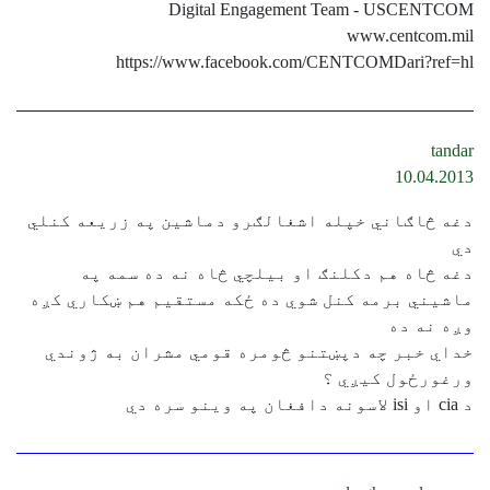
Digital Engagement Team - USCENTCOM
www.centcom.mil
https://www.facebook.com/CENTCOMDari?ref=hl
tandar
10.04.2013
دغه څاګاني خپله اشغالګرو دماشين په زريعه کنلي
دي
دغه څاه هم دکلنګ او بيلچي څاه نه ده سمه په
ماشيني برمه کنل شوي ده ځکه مستقيم هم ښکاري کږه
وږه نه ده
خداي خبر چه دپښتنو څومره قومي مشران به ژوندي
ورغورځول کيږي ؟
د cia او isi لاسونه دافغان په وينو سره دي