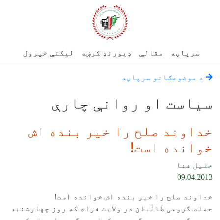
سرپاڼه
مقالې
ډیورنډ کرښه
لیکنې خپرول
د موضوعګانو سرپاڼه
سياست او روانې چارې
خداوند صلح را خیر بنده اش
خوانده است!
خلیل فنا
09.04.2013
خداوند صلح را خیر بنده اش خوانده است!
حمله گروهی طالبان در ولایت فراه که روز چهارشنبه