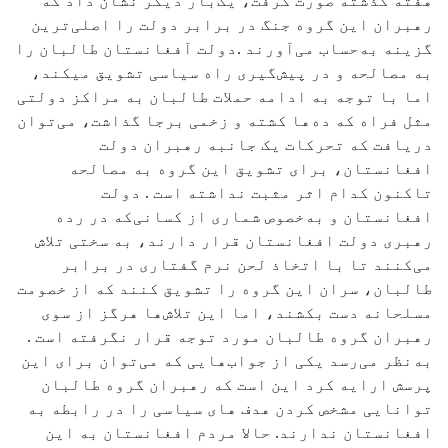
هفته گذشته صورت گرفت، یک‌بار دیگر نشان داد که
رهبران این گروه جنگ در برابر دولت را اصلی‌ترین
گزینه به‌حساب می‌آورند .دولت آفغانستان طالبان را
به مصالحه و در پیش‌گیری راه سیاسی تشویق میکند،
اما با توجه به ادامه حملات طالبان به مراکز دولتی
مثل فراه که ده‌ها کشته و زخمی برجا گذاشت، می‌توان
دریافت که تحرکات یک جانبه رهبران دولت
افغانستان، برای تشویق این گروه به مصالحه
تاکنون کدام اثر مثبت نداشته است . دولت
افغانستان و به‌خصوص شماری از کسانی‌که در رده
رهبری دولت افغانستان قرار دارند، به سختی تلاش
می‌کنند تا با اتخاذ لحن نرم گفتاری در برابر
طالبان، سران این گروه را تشویق کنند که از خصومت
مسلحانه دست بکشند، اما این تلاش‌ها هرگز از سوی
رهبران گروه طالبان مورد توجه قرار نگرفته است .
به‌نظر می‌رسد یکی از جواب‌هایی که می‌توان برای این
پرسش ارایه کرد این است که رهبران گروه طالبان
توانایی مشخص کردن هدف های سیاسی را در رابطه به
افغانستان ندارند. حالا مردم افغانستان به این