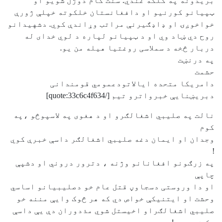
بریدونه په کلکه غندي. سنت کام دوژل شویو او
ټپیانو کورنیو او دافغانستان خلکوته خپلې ژورې
خواخوږۍ او ډاډګیرنې مراتب وړاندې کوي. دشهیدانو
روح دي ښاد وي او د ټپیانو لپاره د لوي خدای له
دربار څخه د سملاسی روغتیا هیله من یو.
په درنښت
حشمت
دامریکا متحده ایالاتودعمومي قومندانی
دبریښنایې خبرواترو تیم [/quote:33c6c4f634]
نالت په صليبي اشغالګرو او د هغوی په لاسپوڅو ،په
کوم
وجدان او ايمان دغه صليبي اشغالګر داسې خبرې کوي
!
په زرګونو افغانانو وژنه ، دترور دروني او دشپې
چاپې
او دا وروستی دسجاوڼ قتل عام خو دصليبيانو اساسي
وحشت او ايتنيکې خواص دي که هر څوک وايې مننه خو
صليبي اشغالګراو اخيستل شوي مذدوران دې يې داسې