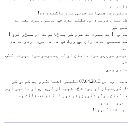
رژيم او
دهغوی داجنټانو خوشې پرو پاګنده ده!
طالبان دومره بي عقله ندي چې تښتول شوي نفر په
کلي کې
ساتي !! نه هغوی په غرو کې پټ ځايونه او سمڅې لري !
که صليبي باداران يې ورک شي دا دالري اردو به دې
له
خپلو موچڼو سره دامان او له چمبوسو سره بېرته کلاب
ته
منډې وهي .
دغه اوس نن 07.04.2013 صليبي اشغالګرو په کونړ کې
10 کوچنيان او يوه شځه شهيدان کړي دي او داخبر اوس
دالمان ټولو تلويزونو تېر که ! نو تف نالت په
اجيره اردو
او اشغالګرو !!