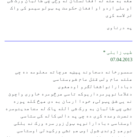
هغه به هله له افغانستان نه وځی چی طالبان ورک شی
او ملی اردو او افغان حکومت په ټولو سیمو کی واک
تر لاسه کړی
په درناوی
طیب زابلی *
07.04.2013
سمسورخانه دسجاوند پیښه هرچاته معلومه ده چی
هلته عام ولس قتل عام شو،ستاسی
دبادارانواشغالګرو اودهغوی
دغلامانوپرمرداریوکه تاسی هرڅومره خاوری واچوئ
نه یی شئ پټولی، خودا ارمان به دی هیڅ کله پوره
نشی چی طالبان به ورک شی الله پاک له مجاهدینوسره
دنصرت وعده کړی ده چی په دالس کاله کی ستاسی
اوستاسی دبادارانوپه ټول زور سره ورک نه بلکی
نورهم ژوندی شول اوس هم نشی ورکیدلی اوستاسی