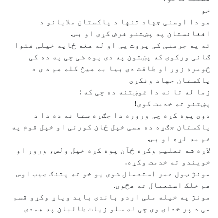
خو
هو دا اوسنی جهاد تنها د پاکستان ملایانو د
افغانستان په پښتنو فرض کړی او بس.
ته په جرمنی کی پروت یی او له هغه ځایه خپلی فتوا
ګانی ورکوی که پښتون په دی پوه شی چی په ده کی
څومره زور او طاقت دی بیا به هیڅ کله هم د ی د
پاکستان جهاد ونکړی
زما له تا نه دا غوښتنه ده چی که :
پښتنو ته خدمت کوی!
دوی پوه کړه چی وروره دا جګړه ستا نه ده دا د
پاکستان جګړه ده هسی خپل ځان کورنی او خپل قوم په
غم مه لړه او بس.
لاړه شه تعلیم وکړه ځآن پوه کړه خپل ولس، ورور او
خویندو ته خدمت وکړه.
مونژ ټول عمر استعمال شوی یو خو ته پتنګ صیب اوس
هم خلک استعمال ته هڅوی.
مونژ په خپله ملی اردو باندی باید ویاړ وکړو قسم
می د پر خدای وی چی له سلو زیات طالبان په همدی