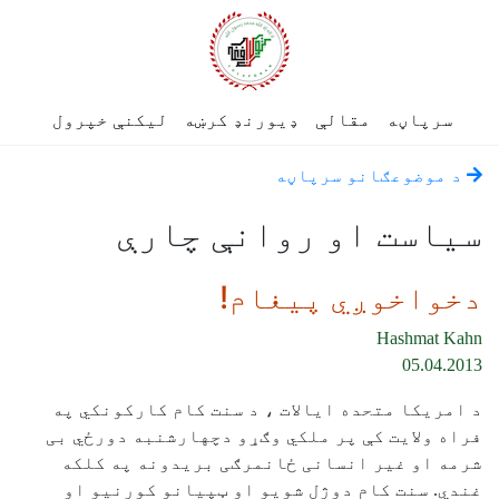
سرپاڼه
مقالې
ډیورنډ کرښه
لیکنې خپرول
د موضوعګانو سرپاڼه
سياست او روانې چارې
دخواخوږي پیغام!
Hashmat Kahn
05.04.2013
د امریکا متحده ایالات ، د سنت کام کارکونکي په
فراه ولایت کې پر ملکي وګړو دچهارشنبه دورځي بی
شرمه او غیر انسانی ځانمرګی بریدونه په کلکه
غندي. سنت کام دوژل شویو او ټپیانو کورنیو او