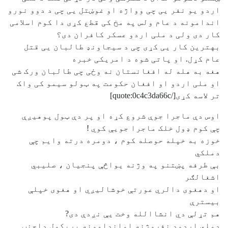
اردو یو نفر یی چی وواژه او غوښتل یی چی د دوو نورو
اندامونه د عام ولس په مخ کی قطع کړی دا کوم اسلامی
کار دی ولی د ملی اردو عسکر کافران دی؟
بهترین کار یی کړی چی د سیجاونډ طالبان یی قتل
عام کړل. او پاتی شوه د امریکی خبره
هغه به هله له افغانستان نه وځی چی طالبان ورک شی
او ملی اردو او افغان حکومت په ټولو سیمو کی واک
تر لاسه کړی[/quote:0c4c3da66c]
اوس دې ماجرا جوې شروع کړه او پر دې ټول پوهيږې
چې کوم ډول خلک ماجرا جويې کوي !
خوزه به خپله حوصله کوم ، دومره درته وايم چې
دملکي
بې طرفه پښتنو په وژنه يواڅې پنجيان ، صليبي
اشغالګر
او دهغوی دالري عورتې خوشاليږي او هغوی خپلې
بيسترې
هم تړلې دي انشاالله وخت يې نږدې دی?
دملي اردود نفروژنه اواندامونه پرېکول داجنټ