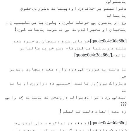
پښتنولي
دقوانينو بر خلا ف دي اودپښتانه دکورنۍحقوق
پايماله
وي او پښتون يې حوصله نلري ، پلوي به يې صليبيان ،
پنجيان او مخبرالډوله بې ناموسه پښتانه کوي !
[quote:0c4c3da66c]خو پاتی شوه د سیجاونډ خبره هغه
هلته د ریښتیا هم قتل عام وشو خو په طالبانو
باندی[/quote:0c4c3da66c]
ما دلته په فوروم کې دوه واره هغه د سجاوڼ ويديو
چې
دپژواک يووژور نالست اخيستې ده ،راوړې او تا به
هم
ليدلې وي ، نو انډيواله دروغجن ته پښتانه څه وايې
???
زه هغه الفاظ دلته نه ليکم !
[quote:0c4c3da66c]او هغه هم زیاتره د ملی اردو په
ښکلو لاسونو خدای د سترګی ولی در تړلی هغه د ملی