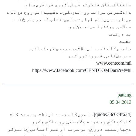
دافغانستان خلکوته خپلې ژورې خواخوږۍ او
ډاډګیرنې مراتب وړاندې کوي. دشهیدانو روح دي ښاد
وي او د ټپیانو لپاره د لوي خدای له دربار څخه د
سملاسی روغتیا هیله من یو.
په درنښت
حشمت
دامریکا متحده ایالاتودعمومي قومندانی
دبریښنایې خبرواترو تیم
www.centcom.mil
https://www.facebook.com/CENTCOMDari?ref=hl
pattang
05.04.2013
[quote:33c6c4f634]د امریکا متحده ایالات ، د سنت کام
کارکونکي په فراه ولایت کې پر ملکي وګړو
دچهارشنبه دورځي بی شرمه او غیر انسانی ځانمرګی