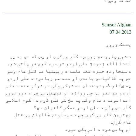
جک نه وهي !
Samsor Afghan
07.04.2013
پتنګ ورور
د شپی چاپو خو ډیر ښه کار ورکړی او پس له دی به یی
انشا الله زمونژ ملی اردو تر سره کوی خو پاتی شوه
د سیجاونډ خبره هغه هلته د ریښتیا هم قتل عام وشو
خو په طالبانو باندی او هغه هم زیاتره د ملی اردو
په ښکلو لاسونو خدای د سترګی ولی در تړلی هغه د ملی
اردو یو نفر یی چی وواژه او غوښتل یی چی د دوو نورو
اندامونه د عام ولس په مخ کی قطع کړی دا کوم اسلامی
کار دی ولی د ملی اردو عسکر کافران دی؟
بهترین کار یی کړی چی د سیجاونډ طالبان یی قتل
عام کړل.
او پاتی شوه د امریکی خبره