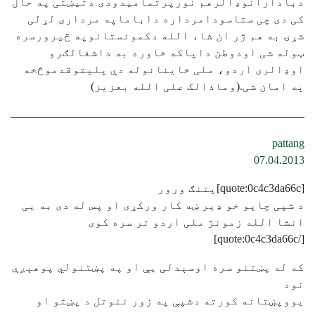
دبادارانوډالرهم نورپرتمامیدودی دتیښتی په حال
کی دی چی ستاسودامرداره داباماپه مرداری لړلی
شړۍ به هم ژر ان شاء الله دکمونستانوپه څیرورسره
ټوله شی اودوطن داپاکه خاوره به داشغالګرو
اوډالری اردو، ملی خاینانوله دې پلیتوقدموڅخه
په امان شی.(وماذالک علی الله بعزیز)
pattang
07.04.2013
[quote:0c4c3da66c]پتنګ ورور
د شپی چاپو خو ډیر ښه کار ورکړی او پس له دی به یی
انشا الله زمونژ ملی اردو تر سره کوی
[/quote:0c4c3da66c]
که له پښتنو سره اوسېدلی يې او په پښتنولي پوهېږې
نود
يووپښتانه کورته دشپې په زور ننوتل د پښتو او