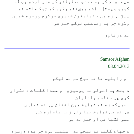
سیجاونډ کی په همدی عملیاتو کی ملی اردو پټ له
کورو ویستل راشه پوښتنه وکړه که څوک هلته نه
پیژنی زه بی د تیلیفون شمیری درکړم ورسره خبری
وکړه چی په ریښتنی توګی خبر شی.
په درناوی
Samsor Afghan
08.04.2013
او زابلیه تا ته هیڅ هم نه لیکم
د بحث په اصولو نه پوهیژی او همدا کلمات د تکرار
کړی چی ستاسو باداران
امریکه زه نه غواړم هیڅ افغان یی نه غواړی
چی نه یی غواړم بیا ولی زما باداره شی
هسی لګیا یی او خبر نه یی
د جهاد کلمه ته بیخی مه استعمالوه چی بده درسره