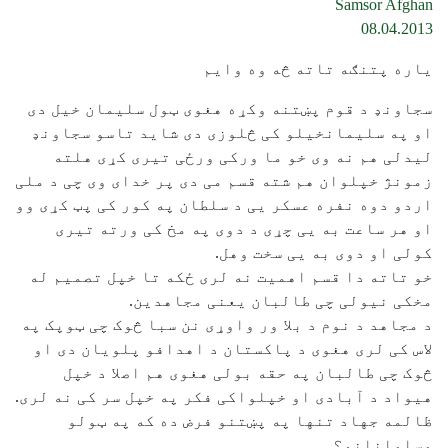
Samsor Afghan
08.04.2013
یاره پتنګه تاته څه وه وایم
سجاونډ د قوم پښتنه وکړه هغوی ټول سلیمان خیل دی
او په سلیمانخیلو کی څلوزی دی شاید تاسو سجاونډ
لیدلی هم نه وی خو ما ورکی ورځی تیری کړی هلته
زمونژ خپلوان هم شته قسم می دی پر خدای وی چی د ملی
اردو دوه نفره عسکر یی د سلطان په کور کی پټ کړی وو
او هر ساعت به یی چړی د دوی په مخ کی ورته تیری
کولی او دوی به یی سخت وهل.
خو تاته دا قسم اهمیت نه لری ځکه تا خپل تصمیم له
مخکی نیولی چی طالبان یعنی مجاهدین.
د مجاهد د نوم د بلا ور واوړی نن سبا څوک چی ټوپک په
لاس کی لری هغوی د پاکستان د اهدافو پلویان دی او
څوک چی طالبان په حقه بولی هغوی هم اصلا د خپل
هیواد د آبادی او خپلواکی فکر په خپل سر کی نه لری.
ظالمه جهاد تنها په پښتنو فرض ده که په ټولو
مسلمانانو؟