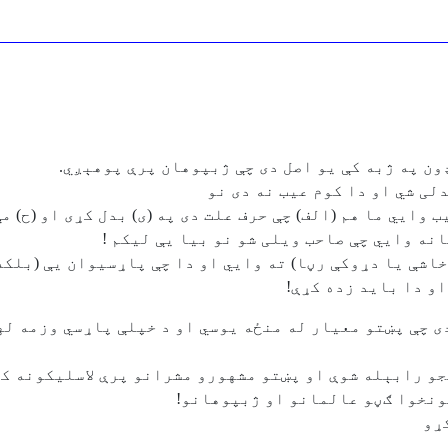
ون په ژبه کې يو اصل دی چې ژبپوهان پرې پوهېږي.
لی شي او دا کوم عيب نه دی نو
 وايي ما هم (الف) چې حرف علت دی په (ی) بدل کړی او (ح) 
نه وايي چې صاحب ويلی شو نو بيا يې ليکم !
خاشې يا دړوکې رڼا) ته وايي او دا چې پاړسيوان يې (بلکه
او دا بايد زده کړې!
ی چې پښتو معيار له منځه يوسي او د خپلې پاړسي وزمه له
جو رابېله شوې او پښتو مشهورو مشرانو پرې لاسليکونه 
ونخوا ګڼو عالمانو او ژبپوهانو!
ړو