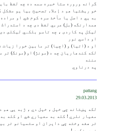
گرانه وروره ستا خبره سمه ده چه لفظ بايد
خو ريشتيا هم د إملاء تصحيح بيا يو مشكل كا
به يي د اصل يا مأخذ سره كوم شي او مراده 
همدارنگه (بل) عربي لفظ دى چه د استدراك مع
ليكل په كاردى ، چه تاسو بلكـي ليكلى دى 
او داسي نور
او د (اتيا) و (اچيا) تر مابين خورا زيات 
لكه كندهاريان چه د (مونژ) او (مونگ) تر م
مننه
په درناوي
pattang
29.03.2013
لکه پښتانه چې خېل ، خېل دي ، ژبه يې هم 
معيار نلري ! کله به معياري شي او کله به 
تر هغه وخته چې داېران او ستميانو تر بير
نورونکړي !