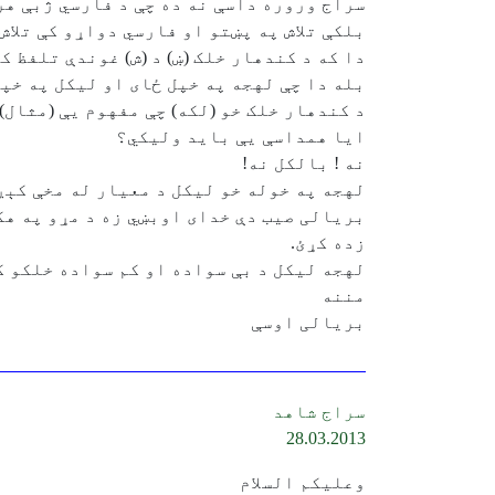
سراج وروره داسې نه ده چې د فارسي ژبې هر (
بلکې تلاش په پښتو او فارسي دواړو کې تلاش
دا که د کندهار خلک (ښ) د (ش) غوندې تلفظ 
بله دا چې لهجه په خپل ځای او ليکل په خپل
د کندهار خلک خو (لکه) چې مفهوم يې (مثال) 
ايا همداسې يې بايد وليکي؟
نه ! بالکل نه!
لهجه په خوله خو ليکل د معيار له مخې کېږ
بريالی صيب دې خدای اوبښي زه د مړو په هکل
زده کړئ.
لهجه ليکل د بې سواده او کم سواده خلکو ک
مننه
بريالی اوسې
سراج شاهد
28.03.2013
وعليكم السلام