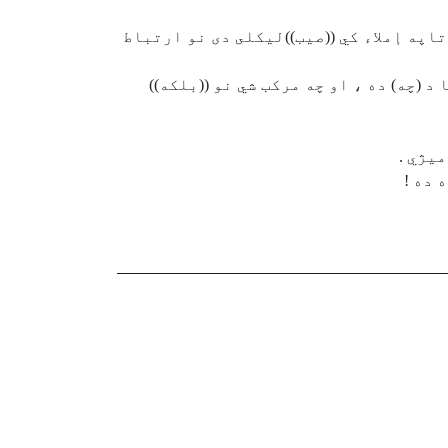
تاپه إملاء كي ((صيب))ليكلى دى نو ارتباط
 (چه) ده ، او چه مركب شي نو ((بلكه))
يژي .
 ده !