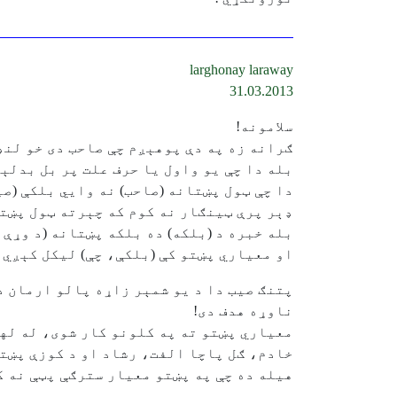
larghonay laraway
31.03.2013
سلامونه!
ګرانه زه په دې پوهېږم چې صاحب دی خو لنډ
بله دا چې يو واول يا حرف علت پر بل بدلېد
دا چې ټول پښتانه (صاحب) نه وايي بلکې (صيب
ډېر پرې ټينګار نه کوم که چېرته ټول پښتا
بله خبره د (بلکه) ده بلکه پښتانه (د وړې 
او معياري پښتو کې (بلکې، چې) ليکل کېږي 
پتنګ صيب دا د يو شمېر زاړه پالو ارمان د
ناوړه هدف دی!
معياري پښتو ته په کلونو کار شوی، له له
خادم، ګل پاچا الفت، رشاد او د کوزې پښت
هيله ده چې په پښتو معيار سترګې پټې نه ک