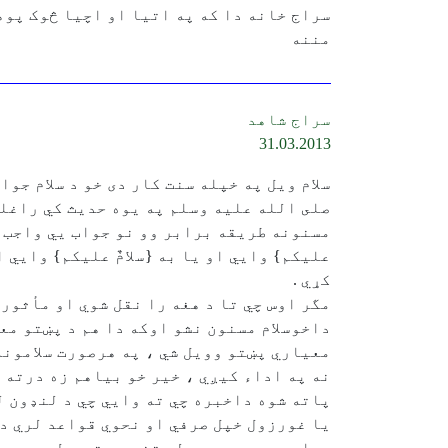
سراج خانه دا که په اتيا او اچيا څوک پوه
مننه
سراج شاهد
31.03.2013
سلام ويل په خپله سنت كار دى خو د سلام جو
مسنونه طريقه برابر وو نو جواب يي واجب دى
عليكم} وايي او يا به {سلامٌ عليكم} وايي 
كړي .
مگر اوس چي تا د هغه را نقل شوي او مأثور س
داخوسلام مسنون نشو اوكه دا هم د پښتو مع
معياري پښتو وويل شي ، په هرصورت سلامونه
نه په اداء كيږي ، خير خو بياهم زه درته 
پاته شوه داخبره چي ته وايي چي د لنډون ل
يا غورزول خپل صرفي او نحوي قواعد لري دا
معلومه چي په ډير لږ تغير و تبديل سره د ل