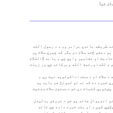
کل شي!
ونه طريقه باندي برابر وو ، د رسول الله
ث كي راغلي دي چي د يوه مسلمان پر بل مسلمان باندي 10 حقوق دي چي يو دهغو څخه سلام دى مگر كه چيري سلام پر
ديث او تفاسير وايي چي ، يا به {السَّلام
ى ، لكه : ورحمة الله وبركاته چي ور زيات
 د سلام او د سنت اداكولوپه نيت وي ،
ي خبره ده كه نه نو لمونځ هم بايد په
 پښتويي كلمات دي خو دمسنون سلام سنتيت
نو انډيوال جانه يو خو د حروفو بدليدل
كښي كوي ، او بله خبره داده چي تاته
روفو كي وي او كه په حركاتو كي تغير وي