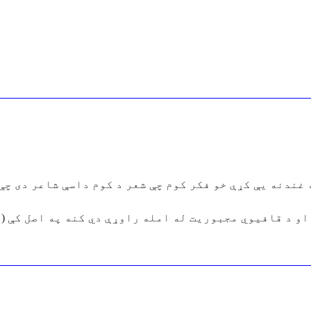
غندنه يې کړې خو فکر کوم چې شعر د کوم داسې شاعر دی چې 
 او د قافيوي مجبوريت له امله راوړې دي کنه په اصل کې (لا