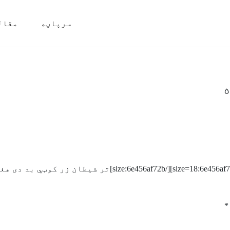
سرپاڼه
مقال
*