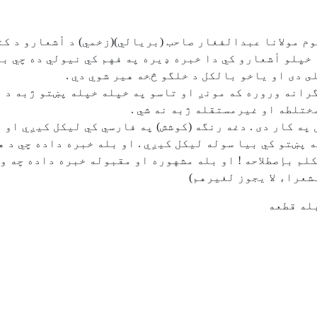
م مولانا عبدالفغار صاحب (بريالي)(زخمي) د أشعارو د كتا
ه خپلو أشعارو كي دا خبره ډيره په فهم كي نيولي ده چي ب
 دى او ياخو بالكل د خلگو څخه هير شوي دي .
و گرانه وروره كه مونږ او تاسو په خپله خپله پښتو ژبه د
ختلطه او غيرمستقله ژبه نه شي .
 په كار دى . دغه رنگه (كوشش) په فارسي كي ليكل كيږي او 
 پښتو كي بيا سوله ليكل كيږي . او بله خبره داده چي د ه
كلم بإصطلاحه ! او بله مشهوره او مقبوله خبره داده چه 
شعراء لا يجوز لغيرهم)
له قطعه