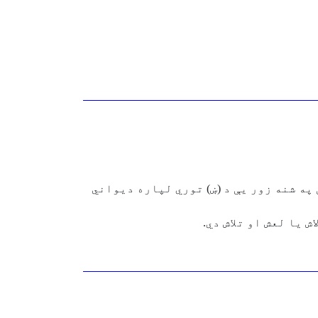
په شنه زور يې د (ښ) توري لپاره ديواني
ش يا لعش او تلاش دي.