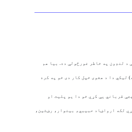
مې د لنډون په خاطر غورځولې ده. بيا هم
) ليکي دا د هغوی خپل کار دی خو په کره
جې قرباني يې کړي خو دا يو پليت او
کړي لکه ارواښاد حبيبي، بينوار، رښتين،