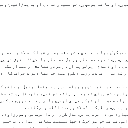
ېږي او يا نه پوهېږي خو معيار نه دی او بايد (اتيا) ولي
اب وركول بيا واجب دى ، خو هغه په دي شرط كه سلام پر مسن
صلى الله عليه وسلم په يوه حدي
 ، او د سلام اچولو په اړه زمونږ فقاهت او همدارنگه أحا
او كه نور زيادت ورسره كوي هغه خو بيا ډير د ثواب كار د
لامه بغير نور توري ويلي دي ، يعني (سلامونه) نو داخو كه
ياري سلام بولي نو په دينياتو كي تغير راوستل يو څه خطر
 يا سلامونه او نيكي هيلي او ښي چاري ، دا د مروج هركلي
وايم چي وعليكم السلام ورحمة الله وبركاته .
پاره مي دا حرف په دي بدل كړى او دا حرف مي وغورزاوه . 
سي نو نه چي هر څوك د خپل طبعيت مطابق إبدال و ترخيم پ
فظ يو غټ انقلاب او اوښتون په معنا كي راځي هغه كه په ح