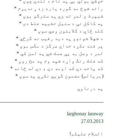
خوشي بولي يې په نام د تندي چوڼ *
راته شوخ مه گوره ياره زه ړنديږم *
شبپرك و لمر ته وي په سترگو بوڼ *
په كاكل ئې د سنبل تشبيه غلط دى *
كله ځاي د گلابتون وهي سوڼ *
د شهلا شونډو په ديد رقيب نه گرځي *
پر قند مكړه خداي هرگز د مگس بوڼ *
لمر د وصل به يې هسك شي په لمن كي *
كه فلك رنگ واړه شپه وم په مخ روڼ *
كه پاخه دي كه اومه دي ، دي له ځانه *
(بريالى) مضمون گويي نكړي په سوڼ *
په درناوي
larghonay laraway
27.03.2013
السلام عليکم!