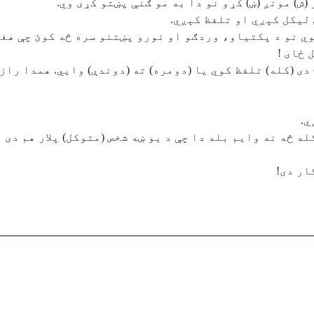
ش) مونږ (ښ) کړو نو دا به مو ګنې پښتو کړی وي.
 ليکل کېږي او تلفظ کېږي.
کوي نو د پکتياو، وردګو او نورو پښتنو سره څه کوئ چې هغو
 ځای !
دی (کله) تلفظ کوي يا (دومره) ته (دوندې) وايي. همدا راز
ي.
ه څه نه وايم بله دا چې د يو ښه شخص (متوکل) پلار هم دی 
ار دی!