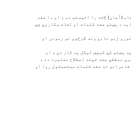
ب (أهاړ) څخه را اخيستى دى ، او دا هغه
ايد د پښتو هغه كلمات او لغات وكاروي چي
 نورو ژبو تابع ونه گرځوو نو زمونږ او
په پښتو كي كوښښ ليكل په كار دي ، او
ري منطقي هغه خپله إصطلاح معتبره ده ،
و شاعرانو ته هغه كلمات مستعملول روا او