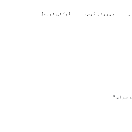
ې
ډیورنډ کرښه
لیکنې خپرول