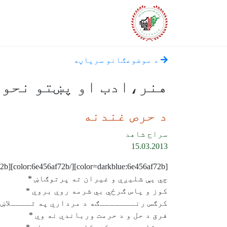
د موضوعګانو سرپاڼه
هنر،‌ادب او پښتو نحوه
د حرص غندنه
سراج شاهد
15.03.2013
[color=darkblue:6e456af72b][/color:6e456af72b][size=18:6e456af72b][/size:6e456af72b]تر شيطان زر كوټي بد دى هغه سراښ *
چي يې شليږي و غيران ته پرتوګاښ *
كوز و پاس ګرځي بي شرمه روي بروي *
كرګس رنـــــــګه د مرداري په تــــلاښ 
فرق د حل و د حرمت ورباندي نه وي *