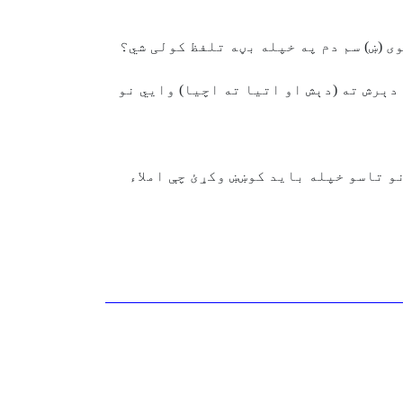
ی (ښ) سم دم په خپله بڼه تلفظ کولی شي؟
 دېرش ته (دېش او اتيا ته اچيا) وايي نو
نو تاسو خپله بايد کوښښ وکړئ چې املاء