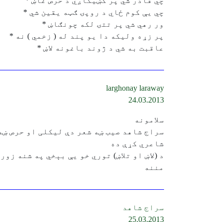
چي قادر شي پر كښيكاږي د حرص غاښ *
چي يې كوم ځاي د روپۍ ګټه يقين شي *
ور رهي شي پر تتۍ لكه چونګاښ *
پر زړه وليكه دا يو پند له ( زخمي ) نه *
عاقبت به شي د ژوند باغونه لاښ *
larghonay laraway
24.03.2013
سلامونه
سراج شاهد صيب ښه شعر دې ليکلی او حرص ښه 
شاعري کړې ده
د (لاښ او تلاښ) توري خو يې بېخي په شنه زور
مننه
سراج شاهد
25.03.2013