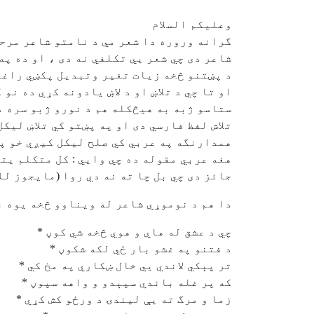
وعليكم السلام
گرانه وروره دا شعر مي د نامتو شاعر مرحو
شاعر دى چي شعر يي تكلفي نه دى ، او ده پ
د پښتنو څخه زيات تغير وتبديل پكښي راغلى
او تا چي د تلاښ او د لاښ يادونه كړي ده ن
ستاسو ژبه به هيڅكله هم د نورو ژبو سره م
تلاش لفظ فارسي دى او په پښتو كي تلاښ ليكل
همدارنگه په عربي كي صلح ليكل كيږي خو په
هغه عربي مقوله ده چي وايي : كل متكلم يت
جائز دى چي بل چا ته نه دي روا (مايجوز لل
دا هم د نوموړي شاعر له ويناوو څخه يوه ب
چي د عشق له هاي و هوي څخه شي كوڼ *
د فتنو په غشو بار ځي لكه شكوڼ *
تر پېكي لاندي يي خال ښكاري په مخ كي *
كه پر غله باندي سپېدو و واهه سپوڼ *
زما و مرگ ته يې ليندۍ د ورځو كش كړي *