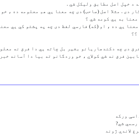
 د خپل اصل مطابق وليكل شي .
ر دى . مثلا اصل (صاحب) دى چه معنا يي هم معلومه ده ، خو 
معنا به يي كومه شي ؟
نا يي ده ، او (كه) فارسي لفظ دى چه په پشتو كي يي معنا د
؟؟
فرق دى چه دكندهاريانو بغير بل چاته يي دا فرق نه معلوم
ابين فرق نه شي كولاي ، خو وردگانو ته بيا دا آسانه خبره
داسې ورکه
رسمي شي?
غ لاندې ژوند