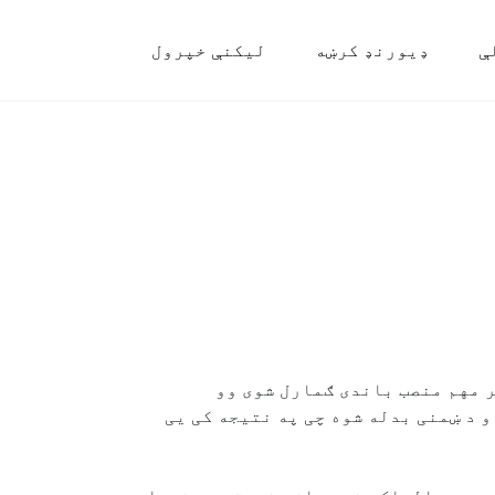
ې
ډیورنډ کرښه
لیکنې خپرول
 مهم منصب باندی ګمارل شوی وو
 د ښمنی بدله شوه چی په نتیجه کی یی