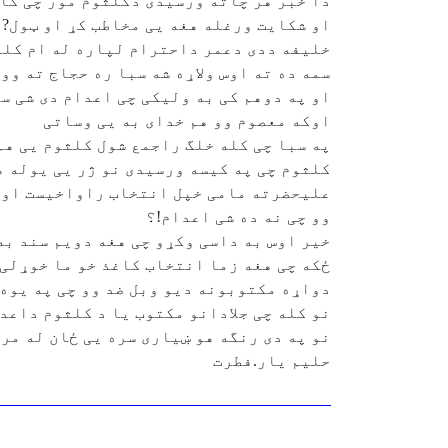
دا خبر هر چاته ورسیدی دکلثوم مور چی کا
او شکایت ورغله هغه یی مخاطب کړ او ټول?
خلیفه ددی دعمر داحترام لپاره له ام کلث
سمه ده ته اوس ولاړه شه سبا ره حجاج ته و
او په دوهم کی به ولیکی چی اعدام دی شی س
اوکه معصوم وو هم خدای به یی وساتی
په سبا چی کله خلگ راجمع شول کلثوم یی هم
کلثوم چی په کیسه ورسیدی نو ژر یی یوله ه
علیحضرته مامی خپل انتخاب راواخیست او وم
وو چی نه ده شی اعدام!؟
خیر اوس به داسی وکړو چی هغه دویم سند به
ځکه چی هغه زما انتخاب کاغذ خو ما خوړلی 
دواړه مکتوبونه دیو وبل ضد وو چی په یوه 
نو کله چی جلادانو مکتوب یا د کلثوم داعد
نو په دی رنگه هو ښیاری سره یی ځان له مرگ
حلیم یار.فطرت