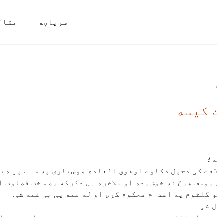
سرپاڼه
مقال
 كيسه
ه؛
افت کی دخپل ذکاوت اوفوق العاده هوښیاری په سبب پر ډیر
وسف هیڅ نه خوښیده او بلاخره یی دکرکه په سخت قصاوت او
 کلثوم په اعدام محکوم کړی او له غمه یی بی غمه شی.
ل شی