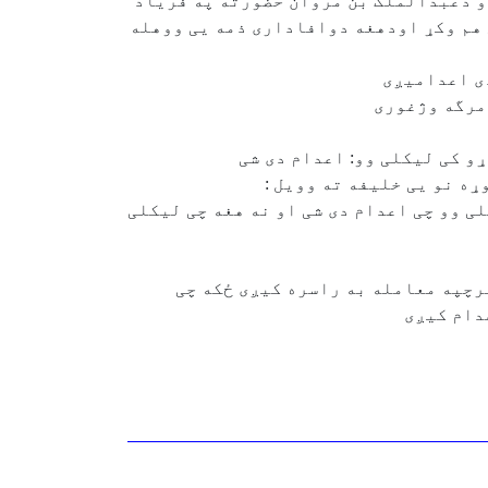
او دعبدالملک بن مروان حضورته په فریاد
 هم وکړ اودهغه دوافاداری ذمه یی ووهله
دی اعدامیږی
 مرگه وژغوری
و کی لیکلی وو: اعدام دی شی
ه نو یی خلیفه ته وویل :
ی وو چی اعدام دی شی او نه هغه چی لیکلی
سرچپه معامله به راسره کیږی ځکه چی
دام کیږی