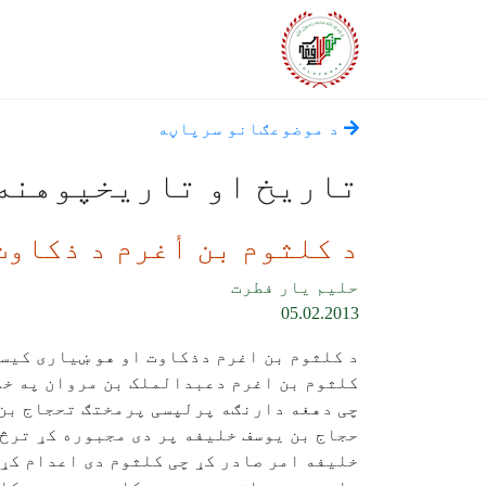
د موضوعګانو سرپاڼه
تاریخ او تاریخپوهنه
د كلثوم بن أغرم د ذكاوت
حلیم یار فطرت
05.02.2013
د کلثوم بن اغرم دذکاوت او هو ښیاری کیس
کلثوم بن اغرم دعبدالملک بن مروان په خل
چی دهغه دارنګه پرلپسی پرمختګ تحجاج بن ی
حجاج بن یوسف خلیفه پر دی مجبوره کړ ترڅو
خلیفه امر صادر کړ چی کلثوم دی اعدام کړ