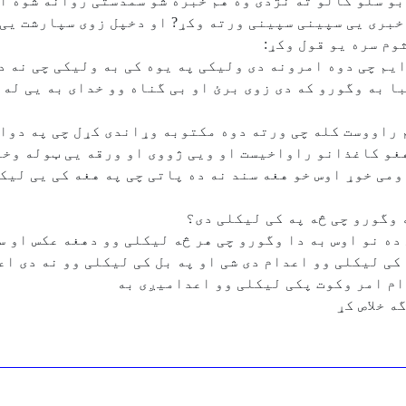
بو سلو کالو ته نژدی وه هم خبره شو سمدستی روانه شوه 
 خبری یی سپینی سپینی ورته وکړ? او دخپل زوی سپارشت یی
وم سره یو قول وکړ:
وایم چی دوه امرونه دی ولیکی په یوه کی به ولیکی چی نه 
با به وگورو که دی زوی برئ او بی گناه وو خدای به یی له
 راووست کله چی ورته دوه مکتوبه وړاندی کړل چی په دواړ
غو کاغذانو راواخیست او ویی ژووی او ورقه یی ټوله وخوړ
ی خوړ اوس خو هغه سند نه ده پاتی چی په هغه کی یی لیکل
 وگورو چی څه په کی لیکلی دی؟
ده نو اوس به دا وگورو چی هر څه لیکلی وو دهغه عکس او 
کی لیکلی وو اعدام دی شی او په بل کی لیکلی وو نه دی اع
ام امر وکوت پکی لیکلی وو اعدامیږی به
ه خلاص کړ