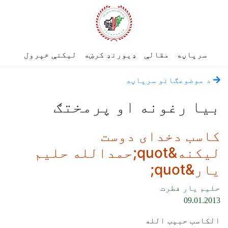
سرپاڼه
مقالې
ډیورنډ کرښه
لیکنې خپرول
د موضوعګانو سرپاڼه
بیا رغونه او پرمختګ
کاسب دخدای دوست
لیکنه&quot;حمدالله حلیم
یار&quot;
حلیم یار فطرت
09.01.2013
ﺍﻟﮑﺎﺳﺐ ﺣﺒﯿب اﻟﻠﻪ