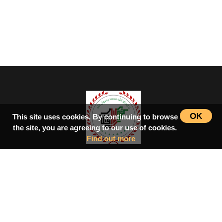
OK
This site uses cookies. By continuing to browse
the site, you are agreeing to our use of cookies.
Find out more
سرپاڼه
اسلامي‌ښونه
ډیورنډ‌کرښه
کتابونه
بحث فورمونه
شاعران
ټول افغان تګلاره
tolafghan@gmail.com