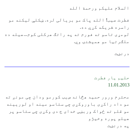
السلام علیکم ورحمة الله
فطرت صیب! الله پاک مو بریالی لره. ښکلې لیکنه مو
راسره شریکه کړې ده.
لومړی تاسو ته فورم ته په راتګ هرکلی کوم...هیله ده
ملګرتیا مو همېشنۍ وي.
درنښت
حلیم یار فطرت
11.01.2013
محترم ورور حمید هڅاند ﺹیب کورمو ودان چی مونږ ته
مو داد راکړی باوروکړی چی ستاسو مینه او لوریینه
مو قلم ته ځواک وربښی خدای ج دی وکړی چی ستاسو پر
هیلو پوره وخیژو
په درنښت