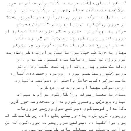
ﮐﺴﺒګﺮ ﺍﻧﺴﺎﻥ ﺩﺍﻟﻠﻪ ﺩﻭﺳﺖ ﺩﻩ ﮐﺎﺳﺐ ﻭﻟﯽ ﺧﺪﺍﯼ ﺗﻪ ﺧﻮښ
ﺩﯼ؟ ځﮑﻪ ﮐﺎﺳﺐ لکه ﺧﯿﺎﻁ ،ﻧﺠﺎﺭ ، ترکان ،ﻧﺎﯾﯽ ﺍﻭ ﯾﺎ
ﻫﻢ ﺑﻨﺎء(معمار)ﺩﻩ ﻫﺮﯾﻮ ﯾﯽ ﺩټﻮﻟﻨﻲ ﺩﻫﻮﺳﺎﯾﯽ ﭘﺮﻣﺨﺘګ
ﺍﻭ ﺟﻮړﻮﻧﻲ ﻟﭙﺎﺭﻩ ﻣټﯽ ﺭﺍﺑډ ﻭﻫﻠﯽ ﮐﺎﺳﺒﺎﻥ ﺩﺧﭙﻠﻮ
ﺧﻮﻟﻮ ﭘﻪ ﺑﻬﻮﻟﻮﺳﺮﻩ ﺩﻧﻮﺭﻭ ﺧﻠګﻮ ﺩﮊﻭﻧﺪ ﺍﺳﺎﻧﺘﯿﺎﻭﯼ ﺍﻭ
ﺿﺮﻭﺭﯾﺎﺕ ﻭﺭ ﭘﻮﺭﻩ ﮐﻮﯼ ﭘﻪ ﺭﯾښﺘﯿﺎ ﻫﻢ څﻮﻣﺮﻩ ﺳﺎﻟﻢ
ﺍﺣﺴﺎﺱ ﺍﻭﺭﻭﻍ ﻧﯿﺖ ﻟﺮﯼ ﮐﻪ ﺗﺎﺳﻮ ﻓﮑﺮﻭﮐړﯽ ﭼﯽ ﺑﺰﺭګﺮ
ﺳﻬﺎﺭ ﭘﻪ ﺧړﻪ ﮐﯽ ﺧﭙﻞ ﯾﻮﻡ ﯾﺎ ﺑﯿﻞ ﭘﺮﺍﻭږﻪ ﺩ ﮐﺮﻭﻧﺪی پﻪ
ﻟﻮﺭ ﻭﻭﺯﯼ ﺗﺮ ﺗﯿﺎﺭﻩ ﻣﺎښﺎﻣﻪ ﺩ ﻏﻨﻤﻮ، ﺳﺎﺑﻪ ﻭ ،ﺍﻭ
ﺭﻧګﺎﻧګ ﻣﯿﻮﻭ ﭘﻪ ﺭﻭﺯﻧﻪ ﺍﻭ ﭘﺎﻟﻨﻪ ﻟګﯿﺎ ﻭﯼ ﺍﻥ ﺗﺮ
ﺩﺭﯾﻮ څﻠﻮﺭﻭﻣﯿﺎﺷﺘﻮ ﭘﻮﺭ ی ﺭﻭﺯﻣﺮﻩ ﺯﺣﻤﺖ ﺩﺩﯼ ﻟﭙﺎﺭﻩ
ﺑﺎﺳﯽ ﺗﺮڅﻮ ﺩﮐښﺖ ﺣﺎﺻﻞ ﻭﺍﺧﻠﯽ ﺍﻭ ﺩټﻮﻟﻨﯽ ﺩ ﻟﭙﺎﺭﻩ
ﺍړیﻦ ﺗﻮﮐﯽ ﻣﻬﯿﺎ ﺍﻭ ﺿﺮﻭﺭﺕ ﯾﯽ ﺭﻓﻊ ﮐړﯽ '
ﺑﻨﺎی یا معمار ټﻮﻟﻪ ﻭﺭځ ﮐﺎﺭﮐﻮﯼ ﺗﺮ څﻮ ﺩ ﻫﯿﻮﺍﺩ
ﻟﭙﺎﺭﻩ ښﻮﻧځﯽ ﺭﻭﻏﺘﻮﻥ ﮐﻮﺭﻭﻧﻪ ﺍﻭ ﻣﺴﺠﺪﻭﻧﻪ ﺟﻮړ ﮐړﯽ
ﺩﮐاندﺍﺭ ﮐﻮﺷﺶ ﮐﻮﯼ ﺩټﻮﻟﻨﯽ ټﻮﻝ ﻭﺭځﻨﯽ ﺿﺮﻭﺭﯾﺎﺕ
ﻭﺭﭘﻮﺭﻩ ﮐړﯽ ﺑﻞ ﺩ ﭘﺎﻡ ﻭړ ټﮑﯽ ﭘﮑﯽ ﺩﺍﺩﻩ ﭼﯽ ﮐﺎﺳﺐ ﮐﻪ ﻟﻪ
ﯾﻮﯼ ﺧﻮﺍ ﻟګﯿﺎ ﺩﻩ ﺩټﻮﻟﻨﯽ ﺿﺮﻭﺭﯾﺘﻮﻧﻪ ﭘﻮﺭﻩ ﮐﻮﯼ ﻟﻪ ﺑﻞ
ﺧﻮﺍ ﺗﻪ ﺩﺧﭙﻠﻮ ﻫﻢ ﻣﺴﻠﮑﻮ ﯾﺎﻧﯽ ﮐﺎﺳﺒﺎﻧﻮ هدردی