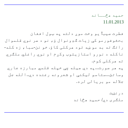
حمید هڅــاند
11.01.2013
فطرت صیب! یو وخت موږ دلته په ټول افغان
بحثوفورمو کې زیات ګډونوال ؤ، نو د هر نوي قلموال
راتګ ته به مو ښه تود هرکلی کاؤ. خو نن-سبا، زه کله-
ناکله د نورو استازیتوب وکړم او نوي راغلي ملګري
ته هرکلی کوم.
په هر صورت...په دې هیله چې خپله قلمي مبارزه جاري
وساتئ...ستاسو لیکنې او شعرونه رغنده دي..الله جل
جلاله مو بریالی لره.
درنښت
ملګری دي/ حمید هڅاند