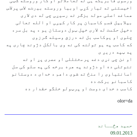
ﻭﺭﺳﻮﯼ ﻓﺎﺑﺮﯾﮑﻪ ﯾﯽ ﻟﻪ ﺗﻌﺎﻣﻼ‌ﺗﻮ ﺍﻭ ﮐﺎﺭ ﻭﺭﻭﺳﺘﻪ ګټﯽ
ﺍﺧﯿﺴﺘﻨﯽ ﺗﻪ ﺗﯿﺎﺭ ﮐړﯽ ﺍﻭﺑﯿﺎ ﻭﺭﻭﺳﺘﻪ ﺑﯿرتﻪ ﻻ‌ﺱ ﭘﺮﻻ‌ﺱ
ﻫﻤﺎﻏﻪ ﺍﺻﻠﯽ ﻣﻮﻟﺪ ﺑﺰګﺮ ﺗﻪ ﺭﺳﯿږﯽ ﭼﯽ ﻟﻪ ﺩﯼ ﻻ‌ﺭﯼ
ﺑﯿﻼ‌ﺑﯿﻞ ﻗﺴﻢ ﮐﺎﺳﺒﺎﻥ ﭘﺮ ﮐﺎﺭ ﮐﯿږﯽ ﺍﻭ ﺍﻟﻠﻪ ﺗﻌﺎﻟﯽ
ﺩﺧﭙﻞ ﺣﮑﻤﺖ ﻟﻪ ﻻ‌ﺭﯼ ﺧﭙﻞ ټﻮﻝ ﺩﻭﺳﺘﺎﻥ ﯾﻮ ﻩ ﭘﻪ ﺑﻞ ﺳﺮﻩ
ﭼﻠﻮﯼ ﺍﻭ یوﮐﺎﺳﺐ ﺑﻞ ﺗﻪ ﺩﺭﺯﻕ ﻭﺳﯿﻠﻪ ګﺮﺯﻭﯼ
که کاسب په یو تولنه کی نه وی بالکل دژوند چاری په
په ټپه دریږ ی
او نن چی نړی دغه پرمختللی او عصری پړ او ته
ننوتلی ده او دژوند په هره برخه کی په سلو کی سل
اسانتیاوی را منځ ته شوی داهم د خدای د دوستانو
کاسبانو برکت ده
کاسب د خدای دوست او پرټولو خلگو حقدار ده
olor=da
حمید هڅــاند
09.01.2013