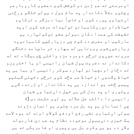
اومرستی ته هم ژمن دی کوشش کوی دهغوی ﮐﺎﺭﻭﺑﺎﺭﻫﻢ
ﻭﭼﻠﻮﯼ ﻣﺜﻸ‌ ﺩﮐﺎﻧﺪﺍﺭ ﭘﻪ ﻋﺎﻡ ډﻮﻝ ﺩ ټﻮﻟﻮ ﺧﻠګﻮ ﻭﺭځﻨﯽ
ﺍړﺘﯿﺎﻭﯼ ﭘﻮﺭﻩ ﮐﻮﯼ ﺍﻭ ﺧﺎﺹأ ﺑﯿﺎ ﺩﺑﺰګﺮ ، ﺗﺮﮐﺎڼ،
ﺧﯿﺎﻁ،ﺍﻭ ﻧﻮﺭوﮐﺎﺳﺒﺎﻧﻮ ﺗﻮﻟﯿﺪﺍﺕ ﻋﺮﺿﻪ ﮐﻮﯼ ﺍﻭﭘﻪ
ﺣﻘﯿﻘﺖ ﮐﯽ ﻫﻤﺪﺍ ﺩﮐﺎﻥ ﺩټﻮﻟﻮ ﻫﻐﻮ ﺗﻮﮐﻮﻟﭙﺎﺭﻩ ﯾﻮ
ﻣﺎﺭﮐﯿټ ﺍﻭ ﻣﻌﺮﺽ ﺩﻩ ﮐﻮﻡ ﭼﯽ ﺩﺯﯾﺎرﮐښﻮ ﮐﺎﺳﺒﺎﻧﻮﭘه
ﺰﯾﺎﺭﺟﻮړﺸﻮﯼ ﻭﯼ،ﻧﺎﯾﯽ ﻟﻪ ﺳﻬﺎﺭﻩ ﺗﺮ ﻣﺎښﺎﻣﻪ ﺩﺧﻠګﻮ
ﺳﺮﻭﻧﻪ ﺟﻮړﻮﯼ ﺗﺮڅﻮ ﺩﻭﻣﺮﻩ ﻣﺰﺩ ﻭﺍﺧﻠﯽ چﯼﺑﯿګﺎﻩ ﺗﻪ ﻟﻪ
ﺩﮐﺎﻧﺪﺍﺭ ﻧﻪ ﺩﺿﺮﻭت ټﻮﻝ ﺷﯿﺎﻥ ﺭﺍﻧﯿﺴﯽ ﺍﻭ ﯾﺎ ﺍﺧﺘﺮﻭﻥو
ﺗﻪ ﺩځﺎﻥ ﺍﻭﺑﭽﯿﺎﻧﻮ ﻟﭙﺎﺭﻩ ټﻮﮐﺮ ﺭﺍﻧﯿﺴﯽ ﺍﻭ ﺑﯿﺎ ﯾﯽ ﭘﻪ
ﺧﯿﺎﻁ ﻭګﻨډﯽ ﺍﻭ ﺧﯿﺎﻁ ﻫﻢ ﻫڅﻪ ﮐﻮﯼ ﺗﺮڅﻮ ﺩﺧﭙﻠﯽ ګټﻠﯿﻮ
ﭘﯿﺴﻮ څﺨﻪ ﯾﻮ ﺍﻧﺪﺍﺯﻩ ﯾﯽ ﭘﻪ ﺩﮐﺎﻧﺪﺍﺭ ﺍﻭ ﮊﺭﻧﺪﻩ ګړﯽ
ﻭﭘﻠﻮﺭﯼ ﺍﻭ ﭘﻪ ﺑﺪﻝ ﮐﯽ ﯾﯽ ﺧﭙﻞ ﺩﺍړﺘﯿﺎ ﻭړ ﺷﯿﺎﻥ
ﺭﺍﻧﯿﺴﯽ ﺩﺍ ﺩﺍﻟﻠﻪ ﺟﻞ ﺟﻼ‌ﻟﻪ ﯾﻮ ﻟﻮﯼ ﺣﮑﻤﺖ دی [c
ﭼﯽ ﺍﻧﺴﺎﻧﺎﻥ ﯾﻮ ﭘﻪ ﺑﻞ ﺳﺮﻩ ﭼﻠﻮﯼ ﯾﻮ ﺍﻧﺴﺎﻥ ﺩﮊﻭﻧﺪ
ټﻮﻟﯽ ﺍړﺘﯿﺎﻭﯼ ﻧﺸﯽ ﺭﻓﻊ ﺍﻭﺩﻓﻊ ﮐﻮﻻ‌ﯼ ﺍﻭﻧﻪ ﻟﻪ ﯾﻮﻩ ﻻ‌ﺳﻪ
ټﮏ ﺧﯿﺰﯼ ﺩﻧړۍټﻮﻝ ﻣﻮﺟﻮﺩﻩ ﻧﻈﺎﻡ ﭘﻪ ﻫﻢ ﺩﻱ ﻓﺎﺭﻣﻮﻟﻪ
ﻭﻻ‌ړ ﺩﻩ ﯾﻮ ﯾﯽ ﻭﮐﺮﯼ ﺑﻞ ﯾﯽ ﻭﭘﯿﺮﯼ ﺍﻭ ﻓﺎﺑﺮﯾﮑﯽ ﺗﻪ ﯾﯽ