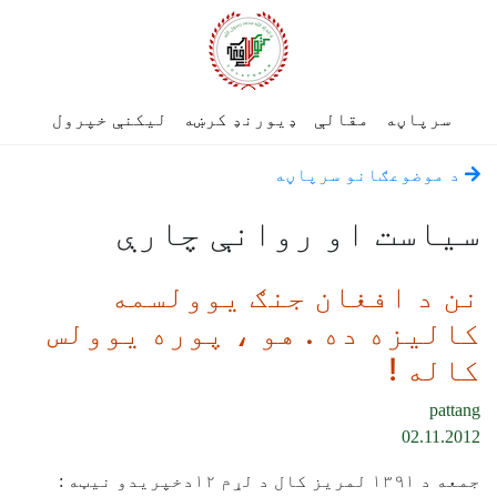
سرپاڼه
مقالې
ډیورنډ کرښه
لیکنې خپرول
د موضوعګانو سرپاڼه
سياست او روانې چارې
نن د افغان جنګ یوولسمه
کالیزه ده . هو ، پوره یوولس
کاله !
pattang
02.11.2012
جمعه د ١٣٩١ لمريز کال د لړم ١٢دخپریدو نیټه :