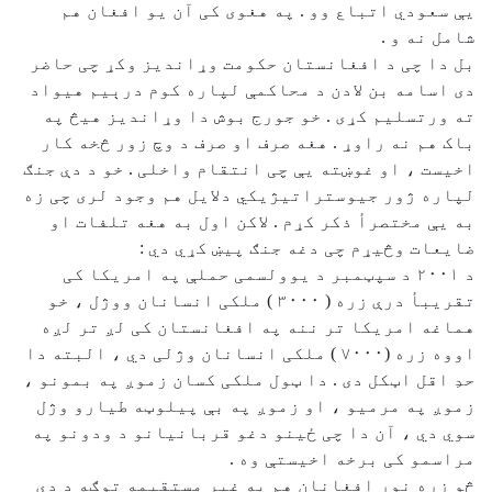
یې سعودي اتباع وو . په هغوی کی آن یو افغان هم
شامل نه و .
بل دا چی د افغانستان حکومت وړاندیز وکړ چی حاضر
دی اسامه بن لادن د محاکمې لپاره کوم درېیم هیواد
ته ورتسلیم کړی . خو جورج بوش دا وړاندیز هیڅ په
باک هم نه راوړ . هغه صرف او صرف د وچ زور څخه کار
اخیست ، او غوښته یې چی انتقام واخلی . خو د دې جنګ
لپاره ژور جیوستراتیژیکي دلایل هم وجود لری چی زه
به یې مختصرأ ذکر کړم . لاکن اول به هغه تلفات او
ضایعات وڅیړم چی دغه جنګ پیښ کړي دي :
د ۲۰۰۱ د سپټمبر د یوولسمی حملې په امریکا کی
تقریبأ درې زره ( ۳۰۰۰ ) ملکی انسانان ووژل ، خو
هماغه امریکا تر ننه په افغانستان کی لږ تر لږه
اووه زره (۷۰۰۰ ) ملکی انسانان وژلی دي ، البته دا
حدِ اقل اټکل دی . دا ټول ملکی کسان زموږ په بمونو ،
زموږ په مرمیو ، او زموږ په بې پیلوټه طیارو وژل
سوي دي ، آن دا چی ځینو دغو قربانیانو د ودونو په
مراسمو کی برخه اخیستې وه .
څو زره نور افغانان هم په غیر مستقیمه توګه د دې