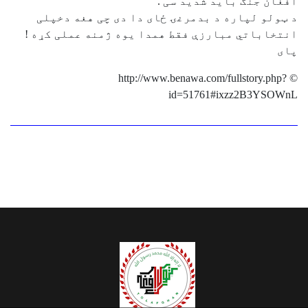
افغان جنګ باید شدید سی .
د ټولو لپاره د بدمرغۍ ځای دا دی چی هغه دخپلی
انتخاباتي مبارزې فقط همدا یوه ژمنه عملی کړه !
پای
© http://www.benawa.com/fullstory.php?
id=51761#ixzz2B3YSOWnL