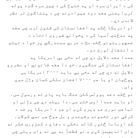
کی د ایران سره او په ختیځ کی د چین سره ګډه پوله
لری : یعنی هغه دوه هیوادونه چی د پنتاګون تر نظر
لاندی دي .
او امریکا ځکه په افغانستان کی شتون لری چی هغه
په منځنۍ آسیا کی د پخواني شوروی اتحاد د
جمهوریتونو څخه مخ د عربي سمندرګي پر خوا د تیلو
د انتقال لورﺉ دی .
همدا هغه دلایل دي چی له مخی یې امریکا په
افغانستان کی جنګیږی . خو دا هغه قانوني او مشروع
دلایل نه دي چی له مخی یې باید ۲۰۰۰ امریکایی
پوځیان او یا هم ۷۰۰۰ افغان ملکی کسان وژل سوي
وای .
نو ځکه دغه یوولس کلن جنګ باید پای ته ورسول سی .
او باید همدا اوس ختم سی . دا بېله دې چی وژنی او
تباهۍ نوری هم ډیری کړی او هم د امریکا پر ضد د
کرکې نور تخمونه وشیندی ، بل هیڅ هم نسي کولای .
که اوباما څلور کاله مخکی د دفاع د کمزورۍ فکر نه
وای اندیښمن کړی ، نو قطعأ به یې نه وای ویلی چی