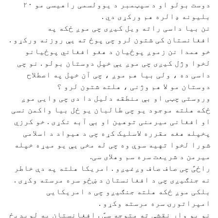
دوست بولو او د سپټمبر د یوولسمی راهیسی مو ۲۰
بلیونه ډالره هم ورکړی دي .
نن بیا داسی راته ویل کیږی چی موږ ځکه په
افغانستان کی شتون لرو چی پوځ ته یې روزنه ورکړو .
خو همدا نن زموږ پوځیان د هغو افغاني پوځیانو
لخوا وژل کیږی چی موږ یې خپل دوستان بولو . نو چی
داسی ده ، ولی بیا هم موږ ، چی آن خپل په اصطلاح
دوستان مو لا هم وژنی ، هلته شتون لرو ؟
وروستی چټی او بې منطقه دلیل دا دی چی وایی موږ
ځکه هلته موجود یو چی طالبان یو ځل بیا واکمن نسی
او افغانی میرمنی توهین او بې آبه نکړی . خو کرزي
پخپله هغه مقرره لاسلیک کړه چی د هیواد د اسلامی
شورا لخوا تهیه سوې وه چی له مخی یې یو میړه خپله
میرمن د شریعت سره سم وهلای سی.
راځیً چی صاف صاف وږغیږو . امریکا هلته په دې خاطر
نه جنګیږی چی د افغانستان د ښځو سره مرسته وکړی .
بلکی موږ ځکه هلته جنګیږو چی د امریکایی
امپراتورۍ سره مرسته وکړو .
نو یو وار نقشې ته متوجه سیً . افغانستان په لویدیځ