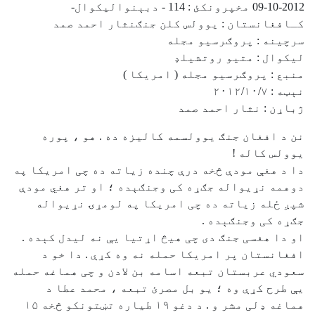
2012-10-09 مخپرونکئ : 114 - دبېنوالیکوال-
کـافغانستان : یوولس کلن جنګنثار احمد صمد
سرچینه : پروګرسیو مجله
لیکوال : متیو روتشیلډ
منبع : پروګرسیو مجله ( امریکا )
نېټه : ۲۰۱۲/۱۰/۷
ژباړن : نثار احمد صمد
نن د افغان جنګ یوولسمه کالیزه ده . هو ، پوره
یوولس کاله !
دا د هغې مودې څخه درې چنده زیاته ده چی امریکا په
دوهمه نړیواله جګړه کی وجنګېده ؛ او تر هغي مودې
شپږ ځله زیاته ده چی امریکا په لومړۍ نړیواله
جګړه کی وجنګېده .
او دا هغسی جنګ دی چی هیڅ اړتیا یې نه لیدل کېده .
افغانستان پر امریکا حمله نه وه کړې . دا خو د
سعودي عربستان تبعه اسامه بن لادن و چی هماغه حمله
یې طرح کړې وه ؛ یو بل مصرﺉ تبعه ، محمد عطا د
هماغه ډلی مشر و . د دغو ۱۹ طیاره تښتونکو څخه ۱۵