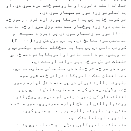
جنګ له امله د لوږی او ناروغیو څخه مړه سوي دي . او
په لسګونو زره نور هم ټپیان سوي دي .
تر کومه ځایه چی په امریکا پوری اړه لری ، زموږ څه
باندی دوه زره پوځیان همدلته وژل سوي او څه باندی
۱۶۰۰۰ نور هم زخمیان سوي دي چی ډیرﺉ د مصیبت او
بدبختۍ سره مخامخ دي . په دې ډول شل زره ( ۲۰۰۰۰ )
کورنۍ داسی دي چی بیا به هیڅکله مخکنۍ نیکمرغي و
نه وینی . نو د افغانانو او امریکایانو دغه ځاني
تلفات تر بل هر څه ډیر درانه او سخت دي .
خو د دې هر څه تر څنګ د دې جنګ مالی مصارف هم دي .
دغه افغان جنګ د امریکا د خزانې څخه شپږ سوه
بلیونه ډالره خوړلی دي چی هغه د تل لپاره زموږ
څخه ولاړل . په دې کی هغه مصارف شامل نه دي چی په
افغانستان کی زموږ د زخمی او معیوبو پوځیانو د
روغتیا پالنی او علاج لپاره مصرفیږی . موږ هلته د
هفتې دوه بلیونه ډالره برباد او ضایع کوو .
دا نور د اوباما جنګ دی .
هغه هلته د امریکایی پوځیانو تعداد درې چنده