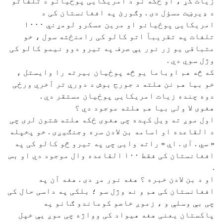
زیات کړ ، او ځکه نو د امریکایی پوځیانو د تلفاتو
د ډیرښت مسؤل دی . وګورﺉ په افغانستان کی د
امریکایی پوځیانو او مرین عسکرو لومړني ۱۰۰۰
تلفات په تقریبأ اتو کالو کی رامنځته سول ، خو
متباقی یو زر نور یې صرف په تیرو دوو نیمو کالو کی
وژل سوي دي .
که څه هم اوباما یو څه پوځیان بیرته را وایستل ،
خو بیا هم نن هلته د جورج بوش د دورې تر آخري ورځی
دوه چنده زیات امریکایی پوځیان مستقر دي .
هغوی لا ولی بیا هم هلته موجود دي ؟
اول موږ ته ویل کېده چی هغوی ځکه هلته شتون لری چی
د القاعده او اسامه بن لادن سره وجنګیږی . خو پخپله
« سي . آی . اې » راته وایی چی په تیرو څو کالو کی په
افغانستان کی فقط ۱۰۰ القاعده وال موجود دي او بس
.
او د بن لادن خبره ؟ هغه نور مړ دی . هغه آن په
افغانستان کی هم و نه وژل سو ؛ بلکی په داسی حال کی
چی بې وسلې و ، زموږ خاصو کوماندو ګانو په
پاکستان یعنی هغه هیواد کی وواژه چی موږ یې خپل