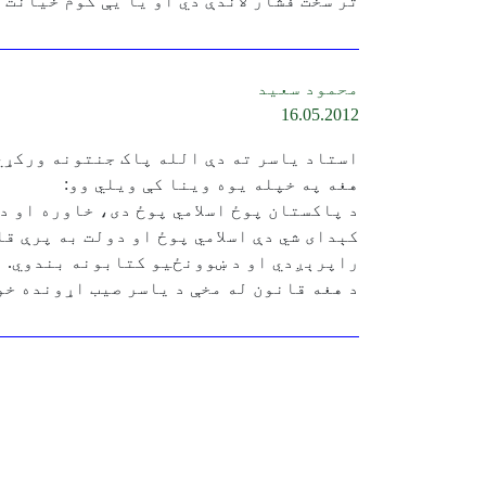
تر سخت فشار لاندې دي او يا يې کوم خيانت 
محمود سعيد
16.05.2012
استاد ياسر ته دې الله پاک جنتونه ورکړي
هغه په خپله يوه وينا کې ويلي وو:
د پاکستان پوځ اسلامي پوځ دی، خاوره او دو
کېدای شي دې اسلامي پوځ او دولت به پرې ق
راپرېږدي او د ښوونځيو کتابونه بندوي.
د هغه قانون له مخې د ياسر صيب اړونده خوا