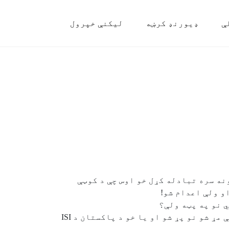
ې
ډیورنډ کرښه
لیکنې خپرول
نه سره تبادله کړل خو اوس چې د کوټې
و ولې اعدام شو!
ي نو په پټه ولې؟
زما په نظر يا خو د ارواښاد استاد ياسر پلويان ورځچاري وو او چې ژوندی ؤ ملګرتيا يې کوله خو چې مړ شو نو پړ شو او يا خو د پاکستان د ISI