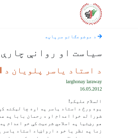
د موضوعګانو سرپاڼه
سياست او روانې چارې
د استاد ياسر پلويان د ISI تر سخت فشار لاندې دي؟
larghonay laraway
16.05.2012
السلام عليکم!
يوه ورځ د استاد ياسر په اړه چا ليکنه کړ
شورا له خوا اعدام او د رحمان بابا په هدي
هو رښتيا په اسلامي شرعيت کې خو اعدام په 