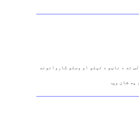
لس ته د ناټو د تېلو او وسلو کاروانونه
په شان وي.