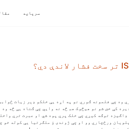
سرپاڼه
مقال
ې وه چې فلمونه ګوري نو په اړه يې خلکو ډېر زيات ځوابو
ره کې خښ شو نو هيڅوک هم څه نه وايي چې ګناه يې څه وه ا
‌ډاګيزه توګه کېږي چې خلک پرې پوه شي او عبرت ترې واخل