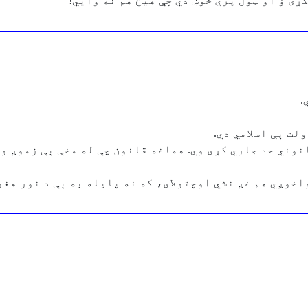
کړی ؤ او ټول پرې خوښ دي چې هيڅ هم نه وايي!
.
لت ېې اسلامي دي.
انوني حد جاري کړی وي. هماغه قانون چې له مخې ېې زموږ و
خوږي هم غږ نشي اوچتولای، که نه پايله به ېې د نور هغو 