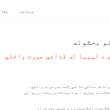
سرپاڼه
مقال
و بحثونه
 د ليبيا له قذافي عبرت واخلي
 له شرمناکې خاتمې څخه عبرتونه واخلي .
نقلاب له پيلېدا يوه مياشت وروسته نړيوالې
قلابيان اسلاميين وو ، يعنې متدين او