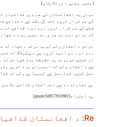
(مصير يعنې د ورتګ ځای)
مونږ په افغانستان کې هم ډېر قذافيان لر
کې هم قرار لري، لکه څرنګه چې د قذافي شخ
شخص کې هم قرار لري، دوی دې د قذافي له م
که نه نو دوی به هم ورته مصير سره د قهار 
نن خو د افغان ولس لويه برخه د جهاد له صف 
ده، او د دې اميد لري، چې د ښکېلاګ له ختم
او خوښۍ خوبونه په حقيقت بدل شي، خو که چ
چې د افغان ولس له اميدونو سره لوبې وکړ
عمل کوي، کوم عمل چې ليبيايي ولس له قذاف
بې تفاوته ده چې دغه افغان قذافي ملاعمر و
په احترام[/quote:6f85791090]
Re: د افغانستان قذافيان دې د ليبيا له قذافي عبرت واخلي