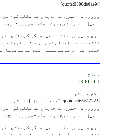
[/quote:8888de8ae9]
وروره دا خبرې به جاپان ته تللي کوم هزا
د خپل درسي منهج برخه وګرځوي،،،تر څو د 
دوی وایي چې هاغه د خپلواکی ګټونکي جاپان
نشته،،، دا اوسنی نسل یې د غرب فرهنګ ځپ
خپلواکی او هویت سمبول کله هم ټویوټا نش
مصلح
23.10.2011
سلام علیکم
[quote:c466b47223="عادل عادل"]السلام علیکم
وروره دا خبرې به جاپان ته تللي کوم هزا
د خپل درسي منهج برخه وګرځوي،،،تر څو د 
دوی وایي چې هاغه د خپلواکی ګټونکي جاپان
نشته،،، دا اوسنی نسل یې د غرب فرهنګ ځپ