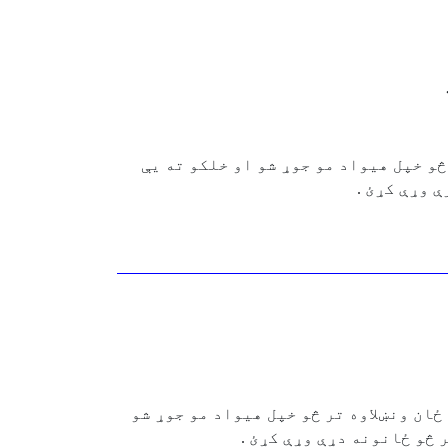
څو خپل هیواد مو جوړ شو او خلکو ته یې
 وړې کړﺉ .
ې مو ځان ونښلاوه تر څو خپل هیواد مو جوړ شو
 څو ځانونه دړې وړې کړﺉ .