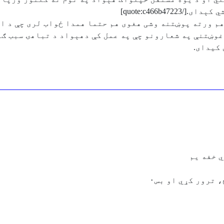
quote:c466b4]
هم ورته پوښتنه وشی هغوی هم حتما همدا ځواب لری چې د ا
وښتنې په شعارونو چې په عمل کې دهېواد د تباهۍ سبب ګرځ
کیدای.
 خفه يم
ترور کړي او بس٠