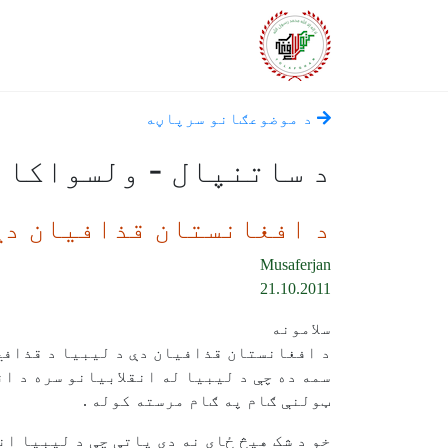
د موضوعګانو سرپاڼه
د ساتنپال - ولسواکان
د افغانستان قذافيان دې
Musaferjan
21.10.2011
سلامونه
د افغانستان قذافيان دې د ليبيا د قذافي
سمه ده چې د ليبيا له انقلابيانو سره د ا
ټولنې ګام په ګام مرسته کوله .
خو د شک هيڅ ځای نه دی پاتې چې د ليبيا ان