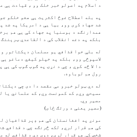
د اسلام په اصولو خبر خلک وو ، قيادت يې ع
په بله اصطلاح غوڅ اکثريت يې هغو خلکو جو
ضد جهاد کړی وو، بيا يې د امريکا په ضد پ
همدارنګه د بوسنيا په جهاد کې يې هم برخه
بلکه په دغه انقلاب کې د القاعدې ټرېننګ 
له بلې خوا قذافي يو مسلمان دېکتاتور وو، 
لاسپوڅی وو، بلکه په خپلو کيفي دماغو يې
دا لا څه کوې ، چې د نړۍ په ګوټ ګوټ کې يې
رول هم لوباوه.
له دې ټولو خبرو مې مقصد دا دی چې دېکتات
مسيحي وي، که کمونست وي، که علماني يا لي
مصير وي.
(مصير يعنې د ورتګ ځای)
مونږ په افغانستان کې هم ډېر قذافيان لر
کې هم قرار لري، لکه څرنګه چې د قذافي شخ
شخص کې هم قرار لري، دوی دې د قذافي له م