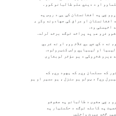
لماوو او د ديني علم طالبانو کوو .
ړوو چې په افغانستان کې يې د روس په
ه افغانستان او عراق کې جهادونه وکړ ،
 اخيستې وه.
شوو غړو هم په پراخه توګه برخه لرله.
نه د کي جي بي غلام وو، او نه غربي
 ليبيا او ليبيايي ولس کنټرولوه.
 په ډېرو شخړوکې د يو مؤثر لوبغاړی
ور که مسلمان وي، که یهود وي، که
برل وي؛ د ټولو يو منزل ، يو مسير او يو
و ، چې هغوی د طالبانو په صفوفو
صيت په کامله توګه د حکمتيار په
صير څخه عبرت واخلي.