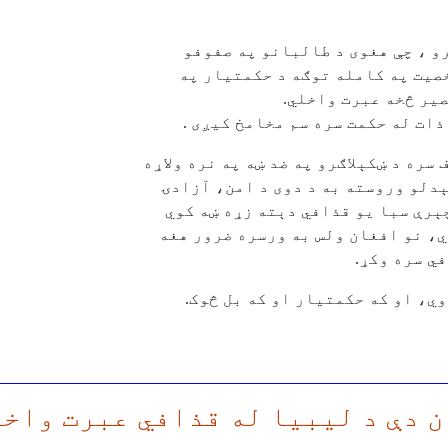
و ، چې هغوی د طالبانو په صفوفو
صيت په کامله توګه د حکمتيار په
صير څخه عبرت واخلي.
ذات له حکمت سره سم مخامخ کيږی .
سره د ښکېلاګرو په ضد ښه په نره ولاړه
ېدلو وروسته به د دوی د امن، آزادۍ
ېرې سبا يو قذافي دېته زړه ښه کوي
ي، نو افغان ولس به ورسره ضرور هغه
ي سره وکړ.
ي، او که حکمتيار او که بل څوک.