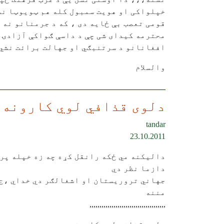
خپلواکی او هویت سمبول کله هم ټویوټا نشي کېدای.[/7223
قومی تعصب بې ځایه دی ، که د جرمنانو نه 
محترمه کیدای شی چې د داسې ګواکې آزادۍ غ
افغانانو د سرتنبګي او جهالت برائت نشي 
والسلام
دلوی قذافي لوي کارونه
tandar
23.10.2011
داليکنه مي ځکه رانقل کړه چه زه خپله پري
دازما نظر دي
جهاني تروريستان او اشغالګر دي خداي ،ج، 
مننه
,,,,,,,,,,,,,,,,,,,,,,,,,,,,,,,,,,,,,,