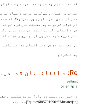
که نه نو دوی به هم ورته مصير سره د قهار 
نن خو د افغان ولس لويه برخه د جهاد له صف 
ده، او د دې اميد لري، چې د ښکېلاګ له ختم
او خوښۍ خوبونه په حقيقت بدل شي، خو که چ
چې د افغان ولس له اميدونو سره لوبې وکړ
عمل کوي، کوم عمل چې ليبيايي ولس له قذاف
بې تفاوته ده چې دغه افغان قذافي ملاعمر و
په احترام
Re: د افغانستان قذافيان دې د ليبيا له قذافي عبرت واخلي
pattang
21.10.2011
داخبرې وروسته دي ،اول بايد صليبي وحشيا
[quote:6f85791090="Musaferjan"]سلامونه