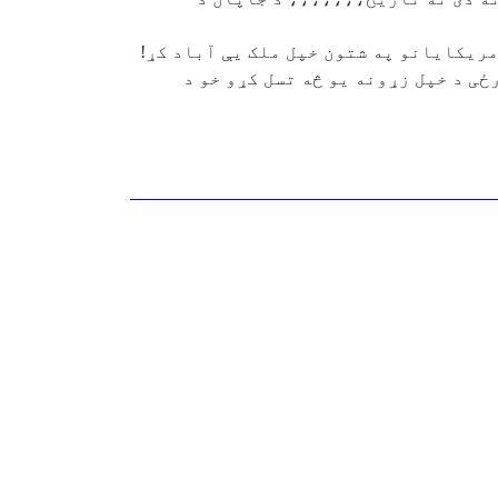
مریکایانو په شتون خپل ملک یې آباد کړ!
ی د خپل زړونه یو څه تسل کړو خو د