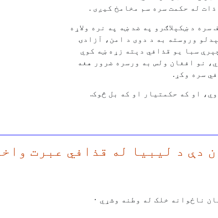
ذات له حکمت سره سم مخامخ کيږی .
سره د ښکېلاګرو په ضد ښه په نره ولاړه
ېدلو وروسته به د دوی د امن، آزادۍ
ېرې سبا يو قذافي دېته زړه ښه کوي
ي، نو افغان ولس به ورسره ضرور هغه
ي سره وکړ.
ي، او که حکمتيار او که بل څوک.
ن ناځوانه خلک له وطنه وشړي ٠