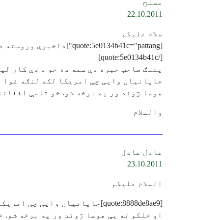
مصلح
22.10.2011
سلام علیکم
[quote:5e0134b41c="pattang"]داخبرې وروسته دي ،اول بايد صليبي وحشيان ناځوانه خلک له وطنه وشړي ٠
[/quote:5e0134b41c]
پتنګ صاحب خبره دې سمه ده خو د دې کار لپ
جاپانیان وایی چې امریکا لکه لنګه غوا ده.
هوسا ژوند ور په برخه شو. خو تاسې افغانا
والسلام
عادل عادل
23.10.2011
السلام علیکم
[quote:8888de8ae9]جاپانیان وا
او خلکو ته یې هوسا ژوند ور په برخه شو. 