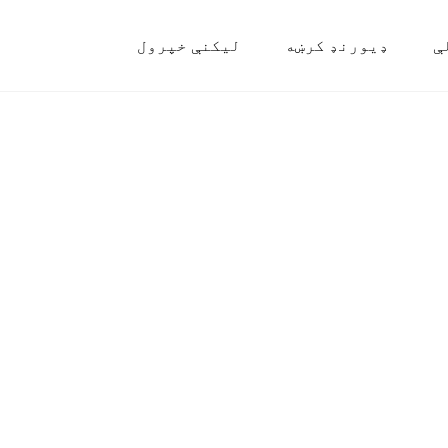
ې
ډیورنډ کرښه
لیکنې خپرول