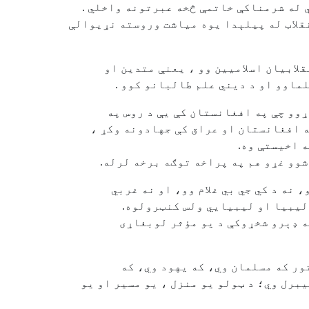
 له شرمناکې خاتمې څخه عبرتونه واخلي .
نقلاب له پيلېدا يوه مياشت وروسته نړيوالې
قلابيان اسلاميين وو ، يعنې متدين او
لماوو او د ديني علم طالبانو کوو .
ړوو چې په افغانستان کې يې د روس په
ه افغانستان او عراق کې جهادونه وکړ ،
 اخيستې وه.
شوو غړو هم په پراخه توګه برخه لرله.
نه د کي جي بي غلام وو، او نه غربي
 ليبيا او ليبيايي ولس کنټرولوه.
 په ډېرو شخړوکې د يو مؤثر لوبغاړی
ور که مسلمان وي، که یهود وي، که
برل وي؛ د ټولو يو منزل ، يو مسير او يو