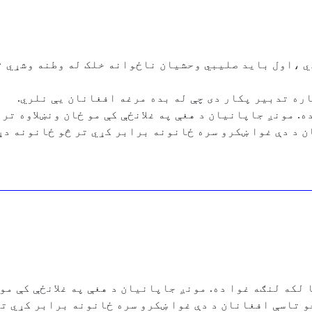
اره تدبیر پکار دی چې له بده مرغه افغانان یې نلري.
 مونږ جاپانیان د هغې په غلانځې کې مو ځان ونښلاوه تر 
ن د دې غوا ښکرو سره ځانونه برابر کړي تر څو ځانونه دړې
یی چې امریکا لکه لنګه غوا ده. مونږ جاپانیان د هغې په غلانځې ک
خو تاسې افغانان د دې غوا ښکرو سره ځانونه برابر کړي تر