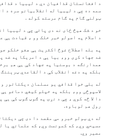
د افغانستان قذافيان دې د ليبيا د قذافي
سمه ده چې د ليبيا له انقلابيانو سره د ا
ټولنې ګام په ګام مرسته کوله .
خو د شک هيڅ ځای نه دی پاتې چې د ليبيا ان
د اسلام په اصولو خبر خلک وو ، قيادت يې ع
په بله اصطلاح غوڅ اکثريت يې هغو خلکو جو
ضد جهاد کړی وو، بيا يې د امريکا په ضد پ
همدارنګه د بوسنيا په جهاد کې يې هم برخه
بلکه په دغه انقلاب کې د القاعدې ټرېننګ 
له بلې خوا قذافي يو مسلمان دېکتاتور وو، 
لاسپوڅی وو، بلکه په خپلو کيفي دماغو يې
دا لا څه کوې ، چې د نړۍ په ګوټ ګوټ کې يې
رول هم لوباوه.
له دې ټولو خبرو مې مقصد دا دی چې دېکتات
مسيحي وي، که کمونست وي، که علماني يا لي
مصير وي.