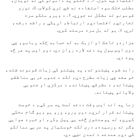
اقتصاد ښه کول. ۴. د خلکو په دامونو کې نه لویدل،
مطلب خلک سوه استفاده نه شي ترې کولای. ۵. نورو
قومونو ته مشکل نه جوړي. ۶. د ډیرو ملکو سره
تجارتي، اقتصادي، ارتباط، اړیکې ، راشه درشه،
لري. ۷. یو له بل سره مرسته کوي.
هزاره، تاجک او ازبک به له حسابه ځکه وباسو، چې
دوی اوس ټول په دغه لاره روان دي. دوی اوس په هر څه
پوه دي.
رابه شو، پښتنو ته، په پښتنو کې زیات قومونه شته،
خو هغه چې زیات مطرح دي، لکه د جنوب غربې مناطقو
پښتانه، د مشرقي پښتانه، د مرکزي او جنوبې
ولایاتو پښتانه.
زما په اند اوس وقت ددغه لست په سر کې، د خوست
پښتانه قرار لري، دوی ورو، ورو یو ،یو ګام مخکې
کیږي، له پوهنتون څخه یې پیل وکړ، او خبره هوایې
ډګر ته ورسیده، دری لکه خوستیان په عربې ممالکو
کې دي، همدغه د تمدن نښې دي.