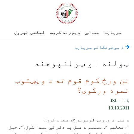
سرپاڼه
مقالې
ډیورنډ کرښه
لیکنې خپرول
د موضوعګانو سرپاڼه
ټولنه او ټولنپوهنه
نن ورځ کوم قوم ته د ویښتوب
نمره ورکوی؟
طالب ISI
10.10.2011
د ننی نړی ویښ قومونه څه صفات لري؟
۱. تعلیم ۳. تعلیم د عمل په ډکر کې پیدا کول. ۳. خپل