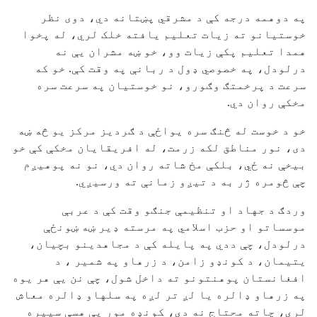
په دوهمه درجه کې د مشرقي پښتانه دي، دوی نظر
خوستیانو ته زیات تعلیم یافته خلک لري، له پخوا
همدا تعلیم پکې زیات وو، خو ښه مشران یې نه
درلودل، په خصوصي ډول د ربانې په وقت کې. خو که
سرعت د پرخمتګ وګورو، نو خوستیان په سرعت سره
مخکې روان دي.
خو د خوست له څنګ سره یواځې د ګردیز مرکز یو څه ښه
دی، نور مناطق لکه زرمت، له افریقایان مخکې کې خو
بیخې نه ځي، بلکې مخ شاته روان دي، نو نه پوهیږم
چې څومره ژر به د تیږو زمانې ته ورسیږي.
وردګ د جهاد او تنظیمې جنګو وقت کې د عربې
موسساتو او حزب اسلامي په مرسته ډیر ښه ښونځې
درلودل، چې ددي په پایله کې د مجاهدینو بچیان،
یتیمان، د کونډو زامن، د زرهاو په شمیر ، د
افغانستان پوهنتونو ته داخل شول، چې نن یې هر یوه
په زرهاو ډالره یا لږ تر لږه په سلهاو ډالره معاش
لري، چاته محتاج نه دي، کونډه مور یې هسې سپیره