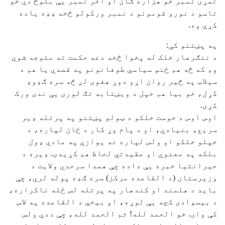
لمړی نمبر خو هزاره ګان او اخر نمبر یې بلوڅ دي خو
تاسو د نورو قومونو د نمبر ورکولو څخه ډډه یاده
کړې وه.
په پښتنو کې:
د ننګرهار خلک له پخوا څخه دغه حکمت ته متوجه شوي
و، که څه هم ځنو سیاسي طوفانونو په قصدي یا هم د
سیلاب په څیر روان اړو دوړ هغوی لږ څه سره ګډوډ
کړل، خو بیا هم خپل د ویښتابه تګ لوری یې ندی ورک
کړی.
اوس اوس د خوست خلکو د ټولو پښتنو په پرتله ډیر
سریع، بنیادي، او د پام وړ کار د ځان لپاره، د
خپلو خلکو او ولس لپاره نه یوازې په مادي ډول
بلکه په معنوي او عقیدتي لحاظ هم کړیدی. ډیره د
حیرانتیا خبره یې داده چې همدا سرحدي ولایت د
وزیرستان (د القاعده مرکز) سره ګډه پوله لري، چې
باید د هلمند او کندهار په پرتله لس ځله ناکراره،
د بیسوادی کچه یې لوړه، او بیخي د القاعده په لاس
کې وای. خو الحمد لله! ثم الحمد لله، چې ددې ولس