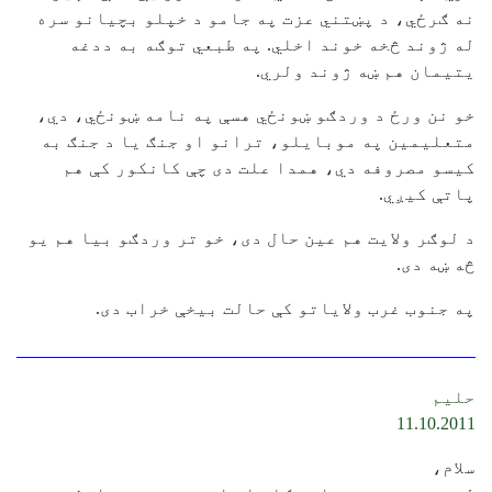
نه ګرځي، د پښتني عزت په جامو د خپلو بچیانو سره
له ژوند څخه خوند اخلي. په طبعي توګه به ددغه
یتیمان هم ښه ژوند ولري.
خو نن ورځ د وردګو ښونځي هسې په نامه ښونځي، دي،
متعلیمین په موبایلو، ترانو او جنګ یا د جنګ به
کیسو مصروفه دي، همدا علت دی چې کانکور کې هم
پاتې کیږي.
د لوګر ولایت هم عین حال دی، خو تر وردګو بیا هم یو
څه ښه دی.
په جنوب غرب ولایاتو کې حالت بیخې خراب دی.
حلیم
11.10.2011
سلام،