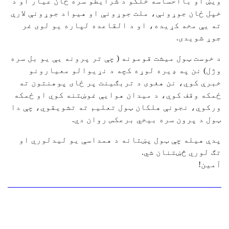
ویښ او بااحساسه خلکو د شرایطو سره ځان عیار او د
خپل ځان جوړونې، ملت جوړونې او هیواد جوړونې لارې
ته یې مخه کړیده، او د القاعده لپاره یو لوی غر
جوړ شویدی.
د خوست ټول میشت قومونه ( چې تر پرونه یې یو بل سره
وژل) نن په ډیره لوړه کچه د نړیوالو معیارونو
خبرې کوي، نن هغوی د تربګینت پر ځای پوهنتون ته
ځمکه وقف کوي، د میدان هوایې غوښتنه کوي او ځمکه
ورکوي، نجونې هلکان ټول تعلیم ته تشویقوي، چې دا
ټول د پرون سره بیخي برعکس روان دي.
پدې هیله چې ټول پښتانه د همداسې یو لیدلوري او
تګ لوري څښتنان شي.
آمین!