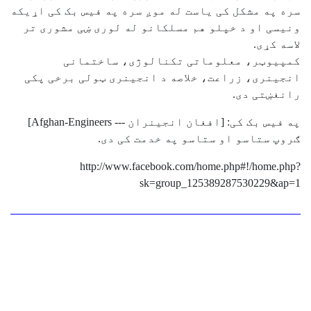
سره په مشکل کی یاست له موږ سره په فیس بک کی اړیکه
ونیسی او د خپلو هم مسلکانو له لوری ښی مشوری تر
لاسه کړی.
کمپیوټر، معلوماتی تکنالوژی، ساختمانی
انجینری، زراعت، خلاصه د انجینری ټولی برخی پکی
رانغښتی دی.
په فیس بک کی: [افغان انجینران --- Afghan-Engineers]
ګروپ ستاسو او ستاسو په خدمت کی دی.
http://www.facebook.com/home.php#!/home.php?
sk=group_125389287530229&ap=1