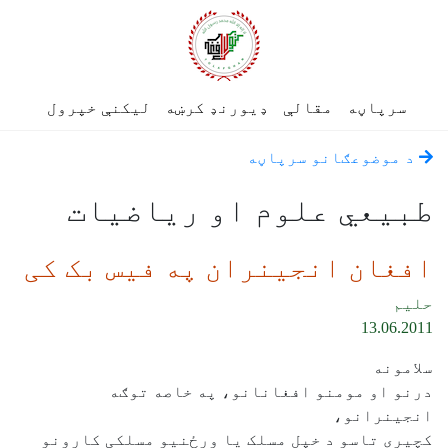
سرپاڼه
مقالې
ډیورنډ کرښه
لیکنې خپرول
د موضوعګانو سرپاڼه
طبیعي علوم او ریاضیات
افغان انجینران په فیس بک کی
حلیم
13.06.2011
سلامونه
درنو او مومنو افغانانو، په خاصه توګه
انجینرانو،
کچیری تاسو د خپل مسلک یا ورځنیو مسلکی کارونو