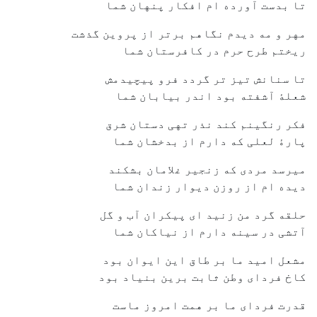
تا بدست آورده ام افکار پنهان شما
مهر و مه ديدم نگاهم برتر از پروين گذشت
ريختم طرح حرم در کافرستان شما
تا سنانش تيز تر گردد فرو پيچيدمش
شعلۀ آشفته بود اندر بيابان شما
فکر رنگينم کند نذر تهی دستان شرق
پارۀ لعلی که دارم از بدخشان شما
ميرسد مردی که زنجير غلامان بشکند
ديده ام از روزن ديوار زندان شما
حلقه گرد من زنيد ای پيکران آب و گل
آتشی در سينه دارم از نياکان شما
مشعل اميد ما بر طاق اين ايوان بود
کاخ فردای وطن ثابت برين بنياد بود
قدرت فردای ما بر همت امروز ماست