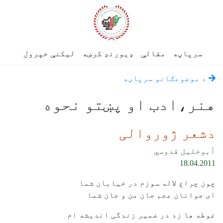
سرپاڼه
مقالې
ډیورنډ کرښه
لیکنې خپرول
د موضوعګانو سرپاڼه
هنر،‌ادب او پښتو نحوه
دشعر ژوروالی
أبوخليل قدوسي
18.04.2011
چون چراغ لاله سوزم در خيابان شما
ای جوانان عجم جان من و جان شما
غوطه ها زد در ضمير زندگی انديشه ام