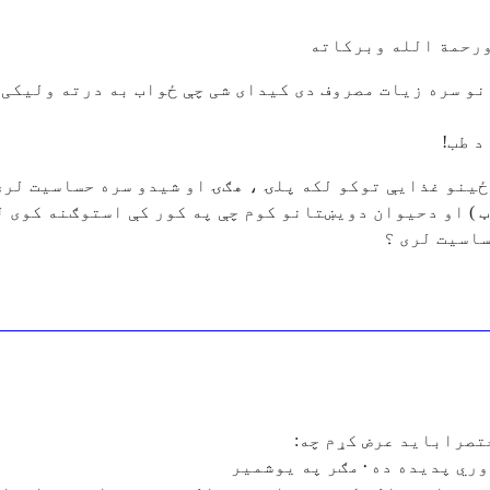
ورحمة الله وبرکاته
و سره زیات مصروف دی کیدای شی چې ځواب به درته ولیکی ا
د طب!
 ) او دحیوان دویښتانو کوم چې په کور کې استوګنه کوی لکه
ساسیت لری ؟
تصرابايد عرض کړم چه: