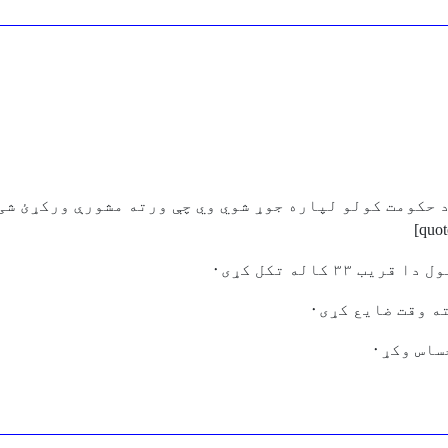
وم چې طالبان د حکومت کولو لپاره جوړ شوي وي چې ورته مشورې ورکړﺉ
 کاله تکل کړی٠
اس وکړ٠