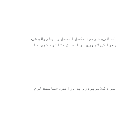
ه لارې د وجود عکسل العمل را پارولای شی.
 هوا کې ګډېږي او انسان متاثره کوی. ما
وټو د ګلانوپوډرو په وړاندې حساسیت لرم