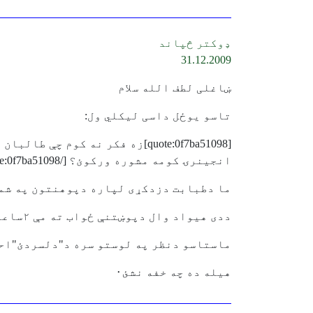
ډوکتر څپاند
31.12.2009
ښاغلی لطف الله سلام
تاسو يوځل داسی ليکلي ول:
[quote:0f7ba51098]زه فکر نه ک
انجینرۍ کومه مشوره ورکوﺉ؟ [/quote:0f7ba51098]
ما دطبابت دزدکړی لپاره دپوهنتون په شمول دا قريب ٣٣
ددی هيواد وال دپوښتنې ځواب ته مې ٢ساعته وقت ضايع کړی٠
ماستاسو دنظر په لوستو سره د"دلسردئ"احس
هيله ده چه خفه نشئ٠