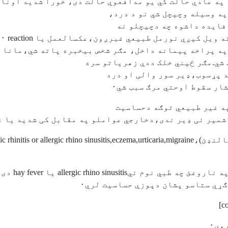
په عادي حالت کي يو مدافعوي حالت دی، خورا شديد اونام
ه وسيله وچيچل شي نو د درد،
په پراخه پيمانه داخل، مګر شخص بيخبره پاته شي،مانا 
شي.مګر ځيني خلک ددې زهرياتو سره
 پړسوب،ډیر سور والی او درد
ر سقوط اوحتي مرګ سبب شي٠
په غير طبيعي توګه دحساسيت
شمير ئی ډير ندی،دخارجي عواملو په مقابل کی شدید يا غ
وی٠