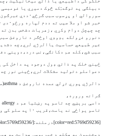
خلکو کی داطبيعي يا ذاتي ميخانيکيت ،چه 
دبيلګې په توګه;که څوک دميږي يا غومبسې پ
سوروالي او پړسوب سبب ګرځي٠ددې غبرګون فايده داشوه چه دچيچلو نه
خبر شو او ملا صيب ته ددم لپاره ورځو٠دی ته ويل کيږي نورمل طبيعي غبرږون،عکسالعمل يا reaction ٠که داغبرږون موجود نه وي،نو کيدې شي
چه چيچل دوام وکړي ،زهريات دشخص بدن ته 
دنورو غړولکه بډوډي اوځګر د ناروغئ سبب 
غير طبيعي حساسيت ياالرژي لري،چه دشدید
سبب شي،کله هم دکانګې،نس درد،دوينې دفشا
ځيني خلک په ذاتي ډول دوجود په داخل کی 
دعواملو دتوليد مشکلات لري،ځينی نور چه 
دالرژي پوري تړلي عمده ناروغئ د asthma(سالنډئ)،allergic rhinitis or allergic rhino sinusitis,eczema,urticaria,migraine اونور دي٠
ګرانه وروره،
داسې برېښي چه تاسو په رښتيا هم د allergy په ناروغئ چه طبي نوم ئيallergic rhino sinusitis يا hay fever دی،اخته ياست٠
تاسو يواځې نه ياست،قريب ١٠ په سلو کې وګړي ستاسو پشان دپوزې حساسيت لري٠
[color=red:5769d59236]درملنه:[/color:5769d59236]
دمخنيوئ په هکله د خيريوسی هدايت مه هېر