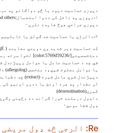
دپوزی حساسيت ديوه يا څو دواګانو په مرس
١-دپوزې په داخل کی ددوا استعمال:topical nasal steroid spray such as rhinocort,nasonix and others.
دپوزې جراحي هيڅ فايده نلري٠
٢-دالرژي يا حساسيت ضد ګولئ يا تابليټونه چه د antihistamine په نامه ياديږي او مختلف ډولونه لري٠
دمتخصصينو[/color:5769d59236] لخوا سرته رسې،کولی
شي چه د حساسيت عامل يا عوامل وپيژندل شي٠کله چه دحساسيت عام
يا عوامل معلوم شيي،د متخصص (allergolog) دلارښونئ سره سم،
دپيژندل شوي عامل شيره (extract) چه دطبابت په بازار کی شته،په خورا
کيږي(desensitisation)
داډول درملنه خورا ګرانه ده ،ځينی وګړي 
ډول شفا مومي٠
Re: الرجی څه ډول مریضی ده