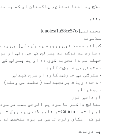
علاج په افغا نستان، پاکستان او که په هن
مننه
محمدنبی[/quote:a1a58ce57c]
سلامونه
ګرانه محمد نبی وروره یو بل دلیل یې په هو
د ساری په توګه په پسرلي کې چې ونې او بوټ
خپله هم دا تجربه کړې ده او په پسرلي کې د
- ستونی مې خارښت کاوه
- سترګې مې خارښت کاوه او سرې کېدلې
- د حده زیات برنجیدلمه ( عطسه مې وهله)
- ټوخیدلم
او داسې نور
معالج ډاکټر ما سره یو الرجی ټسټ تر سره 
او را ته د Citricinتر نامه لاندې یو ډول تابلیت یې راکړل چې ډېر موثر دي.
نو که امکان ولری تاسې هم یوه متخصص ته و
په درنښت