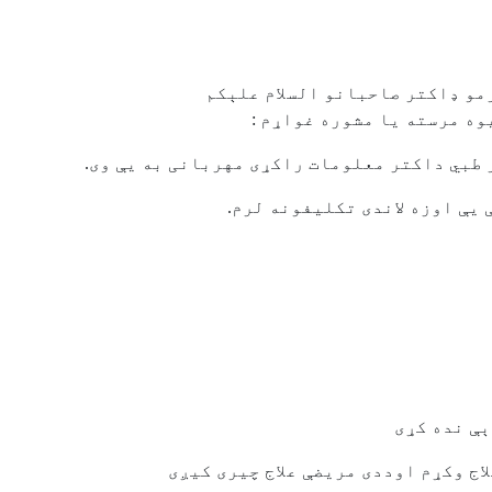
وه مرسته يا مشوره غواړم :
 طبي داکتر معلومات راکړی مهربانی به يې وی.
یې اوزه لاندی تکلیفونه لرم.
ېې نده کړی
اج وکړم اوددی مریضې علاج چیری کیږی