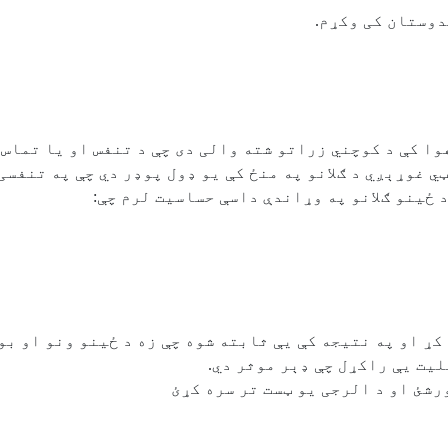
دوستان کی وکړم.
ا کې د کوچني زراتو شته والی دی چې د تنفس او یا تماس ل
ي غوړېږي د ګلانو په منځ کې یو ډول پوډر دي چې په تنفسی
 ځینو ګلانو په وړاندې داسې حساسیت لرم چې:
کړ او په نتیجه کې یې ثابته شوه چې زه د ځینو ونو او ب
رشئ او د الرجی یو ټست تر سره کړﺉ