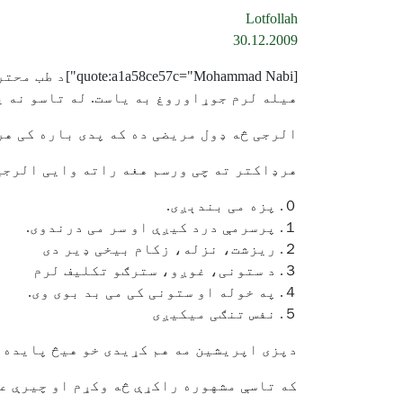
Lotfollah
30.12.2009
[quote:a1a58ce57c="Mohammad Nabi"]د طب محترمو ډاکتر صاحبانو السلام علېکم
هیله لرم جوړاوروغ به یاست. له تاسو نه ي
الرجی څه ډول مریضی ده که پدی باره کی هر
هرډاکتر ته چی ورسم هغه راته وایی الرجی 
０. پزه می بندېږی.
１. پرسرمې درد کیږې او سر می درندوی.
２. ریزشت، نزله، زکام بیخی ډیر دی
３. د ستونی، غوږو، سترګو تکلیف لرم
４. په خوله او ستونی کی می بد بوی وی.
５. نفس تنګی میکیږی
دپزی اپریشین مه هم کړیدی خو هیڅ پایده 
که تاسې مشهوره راکړې څه وکړم او چیرې عل