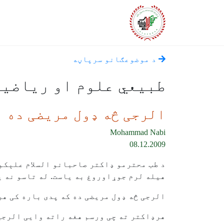
د موضوعګانو سرپاڼه
طبیعي علوم او ریاضی
الرجی څه ډول مریضی ده
Mohammad Nabi
08.12.2009
د طب محترمو ډاکتر صاحبانو السلام علېکم
هیله لرم جوړاوروغ به یاست. له تاسو نه ي
الرجی څه ډول مریضی ده که پدی باره کی هر
هرډاکتر ته چی ورسم هغه راته وایی الرجی 