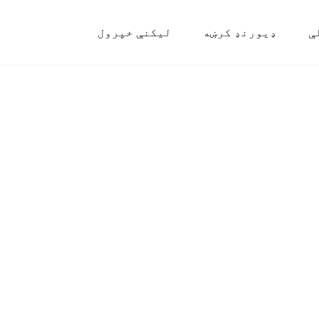
ې
ډیورنډ کرښه
لیکنې خپرول