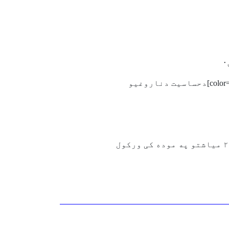
که حساسيت ډير شديد وي دويني معاينه ( RAST,IgE) او يا دپوټکي دحساسيت ټست،چه [color=yellow:5769d59236]دحساسيت دناروغيو
لږ مقدار په هره اونئ يا ددوو اونيو کی يوځل ،ناروغ ته پيچکاري (injection) په ذريعه،د ١٢ نه تر ٢٤ مياشتو په موده کی ورکول