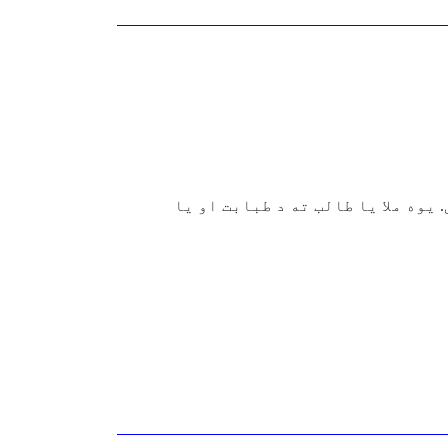
 شی. یوه ملا یا طالب ته د طبابت او یا