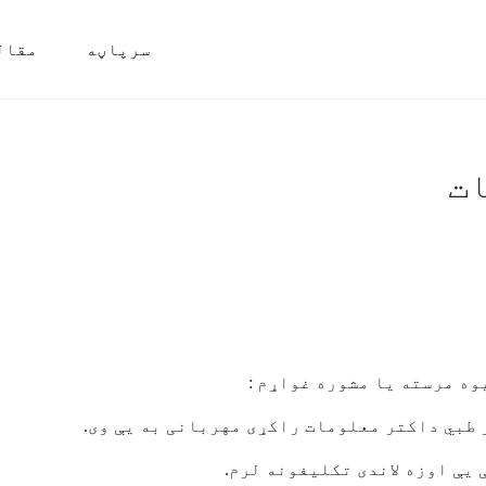
سرپاڼه
مقال
ات
وه مرسته يا مشوره غواړم :
 طبي داکتر معلومات راکړی مهربانی به يې وی.
یې اوزه لاندی تکلیفونه لرم.