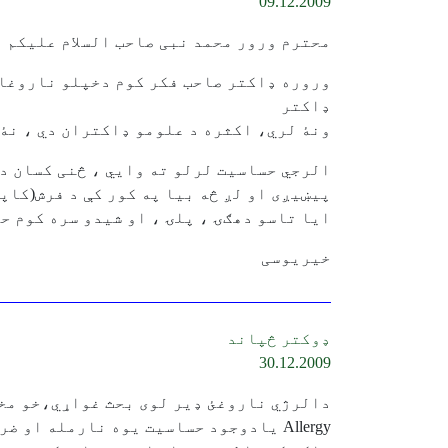
09.12.2009
محترم ورور محمد نبی صاحب السلام علیکم 
وروره ډاکتر صاحب فکر کوم دخپلو ناروغان
ډاکتر
ونۀ لري، اکثره د علومو ډاکتران دي ، نۀ 
پیښیږی او لږ څه بیا په کور کې د فرش(کاپټ
ایا تاسو دهګۍ ، پلۍ ، او شیدو سره کوم ح
خیریوسی
ډوکتر څپاند
30.12.2009
دالرژي ناروغئ ډير لوی بحث غواړي،خو مخ
Allergy يادوجود حساسيت يوه نارمله او ضروري پديده ده٠مګر په يوشمير