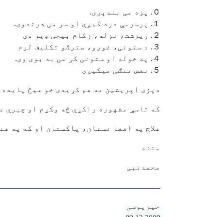
０. پزه می بندېږی.
１. پرسرمې درد کیږې او سر می درندوی.
２. ریزشت، نزله، زکام بیخی ډیر دی
３. د ستونی، غوږو، سترګو تکلیف لرم
４. په خوله او ستونی کی می بد بوی وی.
５. نفس تنګی میکیږی
دپزی اپریشین مه هم کړیدی خو هیڅ پایده 
که تاسې مشهوره راکړې څه وکړم او چیرې عل
علاج په افغا نستان، پاکستان او که په هن
مننه
محمدنبی
خیریوسی