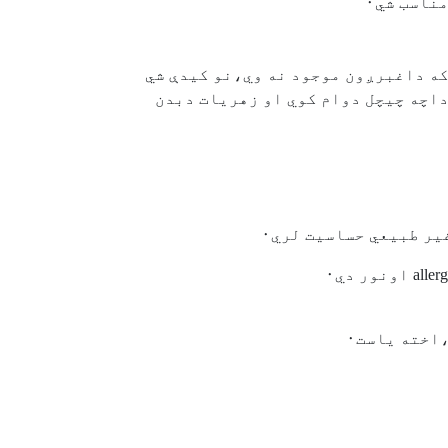
ناسب شي٠
داچه چيچل دوام کوي او زهريات دبدن
ير طبيعي حساسيت لري٠