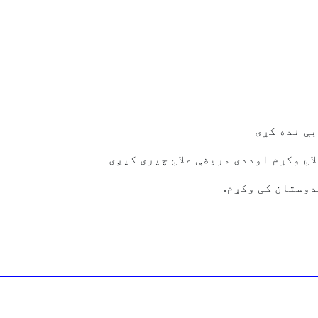
ېې نده کړی
اج وکړم اوددی مریضې علاج چیری کیږی
دوستان کی وکړم.