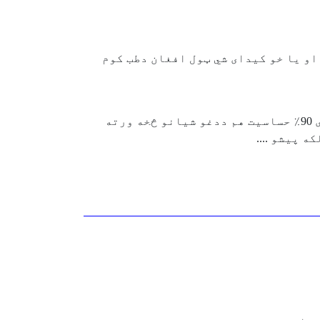
و يا خو کيدای شي ټول افغان دطب کوم
الرجي حساسيت لرلو ته وايي ، څنی کسان دځینو غذایې توکو لکه پلۍ ، هګۍ او شیدو سره حساسیت لری 90٪ حساسیت هم ددغو شیانو څخه ورته
 پیشو ....