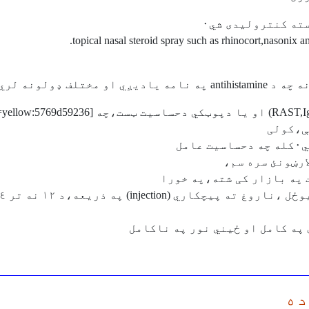
ته کنتروليدی شي٠
ل
په کامل او ځيني نور په ناکامل