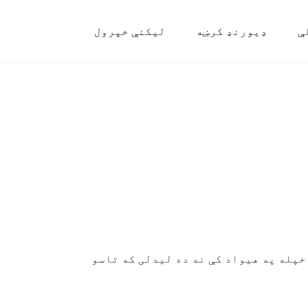
ې
ډیورنډ کرښه
لیکنې خپرول
 خپله په هیواد کې نه ده لیدلی که تاسو