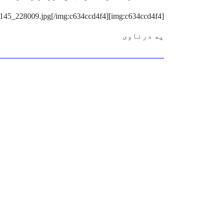
[img:c634ccd4f4]http://www.yemenat.net/imgs/11/2145_228009.jpg[/img:c634ccd4f4]
په درناوی