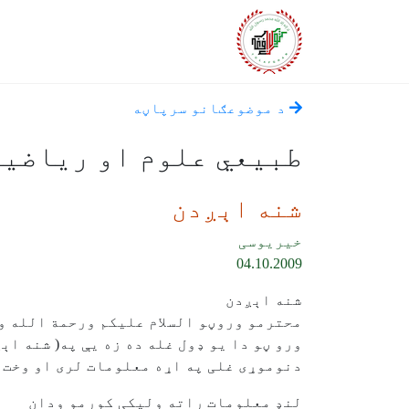
د موضوعګانو سرپاڼه
طبیعي علوم او ریاضی
شنه اېږدن
خیریوسی
04.10.2009
شنه اېږدن
محترمو وروڼو السلام علیکم ورحمة الله 
ورو ڼو دا یو ډول غله ده زه یې په( شنه اې
دنوموړی غلی په اړه معلومات لری او وخت 
لنډ معلومات راته ولیکی کورمو ودان