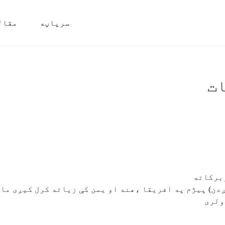
سرپاڼه
مقال
ات
وبرکاته
ږدن) پیژم په افریقا ،هند او یمن کې زیاته کرل کیږی ما
ولری