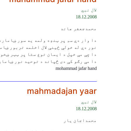
لال نبي
18.12.2008
محمدجعفر هاند
دا وار دې سم پر ټنډه ولمه يه سور ښاماره
نور دې له خولې ځينې لال اخلمه تربور ښام
دا چې مې خپل د ايمان توغ ستا پر ټټر ښخو
دا مې رګو كې دى څپاند د توحيد نور ښامار
mohammad jafar hand
mahmadajan yaar
لال نبي
18.12.2008
محمداجان يار