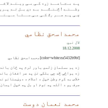
پـه مـجـاهــد زړه كـې مـې ويـنـه لا شـ
وطــنـه ! څـنـګــه بـه دې بـل تـه پـرې
چـې پـه هــر رګ كـې مـې ســتـا مـيـنـه لا شـتـه[/b5bd
محمداسحق نظامي
لال نبي
18.12.2008
[color=white:ea5432b9bf]محمداسحق نظامي
زه يم مسلمان زلمى باور لرم په ځان باند
زه يواځې څه چې بلكې نن په هر افغان باند
خلاص به كړم وطن خپل د اسلام د دوښمنانو نه
صرف يو د الله په نوم او بل په خپل ايمان باندې[/432b9bf
محمد نعمان دوست