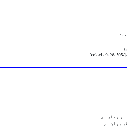
خلك
ي
c]
ار روان دى
ر روان دى