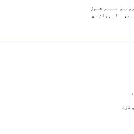
رونـو تـېـر شـول
روبــار روان دى
و
 كړى