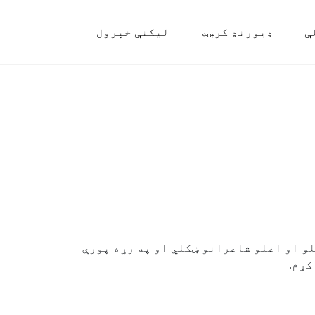
ې
ډیورنډ کرښه
لیکنې خپرول
لو او اغلو شاعرانو ښکلي او په زړه پورې
کړم.