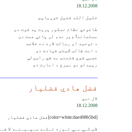
18.12.2008
خليل الله قتيل خوږياڼى
طاغوتي نظام نسكور پروت په قوت دى
مسلمانه! ډېر نه، لږ پاتې همت دى
د توحيد او رسالت لاره ده خلاصه
د امت طالب ګټلى قيادت دى
غصبې شوې شتمنۍ به شي راټولې
رپيدلى مو بيرغ د امارت دى
فضل هادي فضليار
لال نبي
18.12.2008
[color=white:dae498b5bd]فضل هادي فضليار
لاس كـې مـې تـوره تـكـه سـپـيـنـه لا شـ