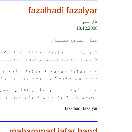
fazalhadi fazalyar
لال نبي
18.12.2008
فضل الهادي فضليار
تـر اوســـــه زړونــه د اغــيـارو لا 
لا مـې د زړه پـه غـوښــو دوى راتـه مــ
هـغـوى ژونـدي دي هـغـوى ژونـد او مـيـ
د خـداى پـه لاره کـې مـړه شـوي مـونـږ ت
خــــداى خــــــبر ولــې فضلـيـاره پـ
اوس دې برېـتـونـه د پـخـوا پـه څــېـر
fazalhadi fazalyar
mahammad jafar hand