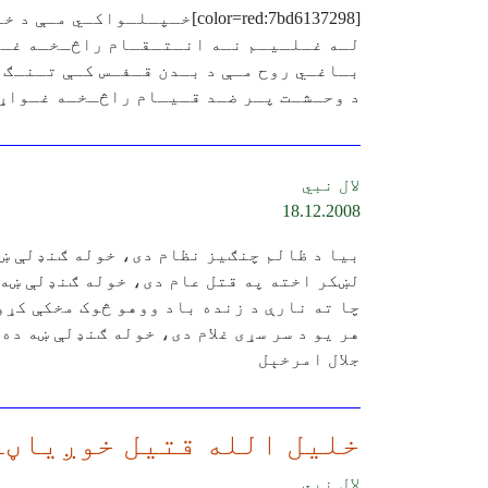
[color=red:7bd6137298]خـپـلـواکـي مـې د خـپـل قـام راڅـخـه غـواړي
لـه غـلـيـم نـه انـتـقـام راڅـخـه غـ
بـاغـي روح مـې د بـدن قـفـس کـې تـنـګ 
د وحـشـت پـر ضـد قـيـام راڅـخـه غـواړي[/lor:7bd6137298
لال نبي
18.12.2008
بيا د ظالم چنګيز نظام دى، خوله ګنډلې ښ
لښکر اخته په قتل عام دى، خوله ګنډلې ښه 
چا ته نارې د زنده باد ووهو څوک مخکې کړو
هر يو د سر سړى غلام دى، خوله ګنډلې ښه ده
جلال امرخېل
خليل الله قتيل خوږياڼى
لال نبي