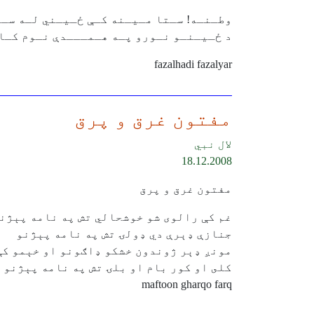
وطـنـه! سـتا مـيـنه کـې ځـيـني لـه سـ
د ځـيـنـو نـورو پـه هـمـــدې نـوم کـا
fazalhadi fazalyar
مفتون غرق و پرق
لال نبي
18.12.2008
مفتون غرق و پرق
غم كې رالوى شو خوشحالي تش په نامه پېژن
جنازې ډېرې دي ډولۍ تش په نامه پېژنو
مونږ ډېر ژوندون خشكو ډاګونو او خېمو كې
كلى او كور بام او بلۍ تش په نامه پېژنو
maftoon gharqo farq