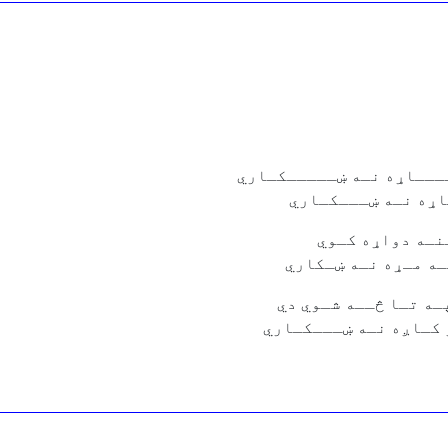
ســـاړه نـه ښـــــکـاري
ـاړه نـه ښـــکـاري
نـه دواړه کـوي
ـه مـړه نـه ښـکاري
ه تـا څــه شـوي دي
 کـاږه نـه ښـــکـاري