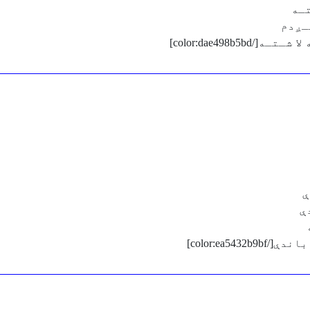
تـه
ـږدم
color:dae498]
ې
ې
color:ea5]