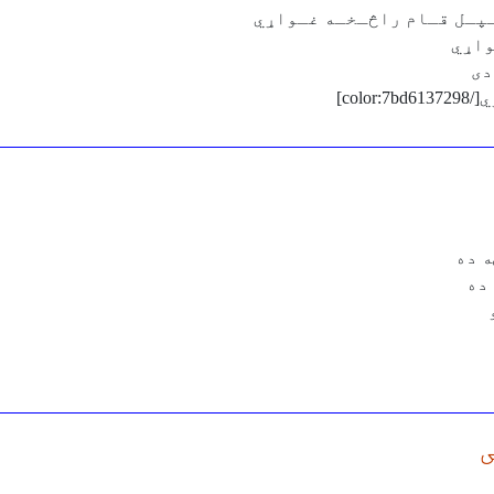
واړي
دى
co]
ه ده
ده