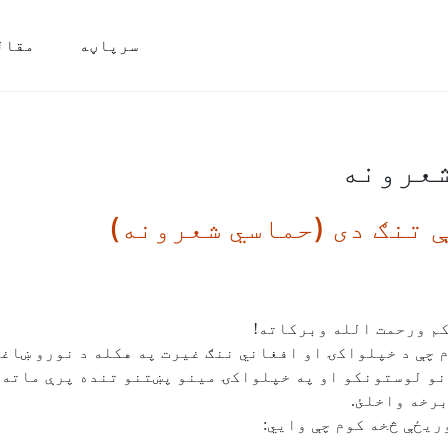
سرپاڼه
مقال
شعرونه
ې تنګ دى (حماسي شعرونه)
کم ورحمت الله وبرکاته!
م چې د خپلواکۍ او افغاني ننګ غيرت په هکله د نورو ښاغ
نو لوستونکو او په خپلواکۍ مينو پښتنو تنده پرې ماته 
برخه واخلئ.
ريځې څخه کوم چې وايي: