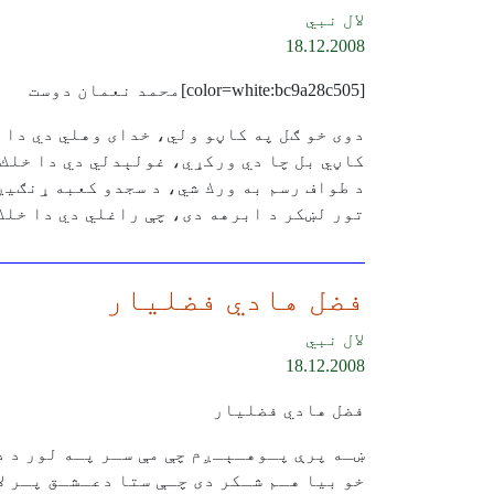
لال نبي
18.12.2008
[color=white:bc9a28c505]محمد نعمان دوست
دوى خو ګل په كاڼو ولي، خداى وهلي دي دا 
كاڼي بل چا دي وركړي، غولېدلي دي دا خلك
د طواف رسم به ورك شي، د سجدو كعبه ړنګيږ
تور لښكر د ابرهه دى، چې راغلي دي دا خلك[/olor:bc9a28c505
فضل هادي فضليار
لال نبي
18.12.2008
فضل هادي فضليار
ښـه پرې پـوهـېـږم چې مې سـر پـه لور د د
خو بيا هـم شـکر دى چـې ستا دعـشـق پـر لا