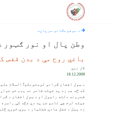
د موضوعګانو سرپاڼه
وطن پال او نور ګټور 
باغي روح مې د بدن قفس ک
لال نبي
18.12.2008
د ټول افغان ګرانو لوستونکو! السلام علي
که څه هم زه په خپله شاعر نه يم، خو غواړ
شعرونه دلته راټول او د ټول افغان د ګرا
هيله لرم چې تاسو هم په دې هڅه کې راسره 
زه پيل د فضل هادي فضليار د يوې خوږې څلو