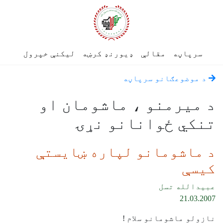
سرپاڼه
مقالې
ډیورنډ کرښه
لیکنې خپرول
د موضوعګانو سرپاڼه
د میرمنو ، ماشومان او
تنکي ځوانانو نړۍ
د ماشومانو لپاره ښايستې
کيسې
عبيدالله تسل
21.03.2007
نازولو ماشومانو سلام !