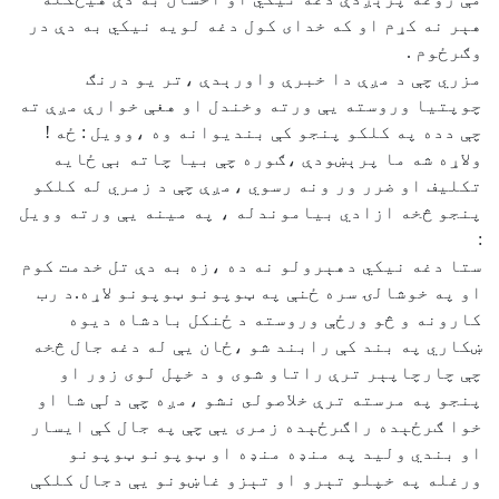
هېر نه كړم او كه خداى كول دغه لويه نيكي به دې در
وګرځوم .
مزري چې د مږې دا خبرې واورېدې ،تر يو درنګ
چوپتيا وروسته يې ورته وخندل او هغې خوارې مږې ته
چې دده په كلكو پنجو كې بنديوانه وه ،وويل : ځه !
ولاړه شه ما پرېښودې ،ګوره چې بيا چاته بې ځايه
تكليف او ضرر ور ونه رسوي ،مږې چې د زمري له كلكو
پنجو څخه ازادي بياموندله ، په مينه يې ورته وويل
:
ستا دغه نيكي دهېرولو نه ده ،زه به دې تل خدمت كوم
او په خوشالۍ سره ځنې په ټوپونو ټوپونو لاړه.د رب
كارونه و څو ورځې وروسته د ځنكل بادشاه ديوه
ښكاري په بند كې رابند شو ،ځان يې له دغه جال څخه
چې چارچاپېر ترې راتاو شوى و د خپل لوى زور او
پنجو په مرسته ترې خلاصولى نشو ،مږه چې دلې شا او
خوا ګرځېده راګرځېده زمرى يې چې په جال كې ايسار
او بندي وليد په منډه منډه او ټوپونو ټوپونو
ورغله په خپلو تېرو او تېزو غاښونو يې دجال كلكې