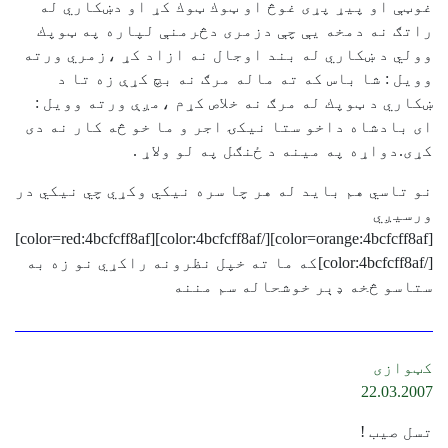
غوټې او پيړ پړى غوڅ او ټوك ټوك كړ او دښكاري له
راتګ نه دمخه يې چې دزمرى دڅرمنې لپاره په ټوپك
وولي د ښكاري له بند اوجال نه ازاد كړ ،زمري ورته
وويل : شا باس كه ته ماله مرګ نه بچ كړې زه تا د
ښكاري د ټوپك له مرګ نه خلاص كړم ،مږې ورته وويل :
اى بادشاه داخو ستا نيكۍ اجر و ما خو څه كار نه دى
كړى.دواړه په مينه د ځنګل په لو ولاړ .
نو تاسي هم بايد له هر چا سره نيکي وکړي چي نيکي در
ورسيږي
[color=orange:4bcfcff8af][/color:4bcfcff8af][color=red:4bcfcff8af]
[/color:4bcfcff8af]که ما ته خپل نظرونه راکړي نو زه به
ستاسو څخه ډېر خوشحاله سم مننه
کټوازی
22.03.2007
تسل صيب !