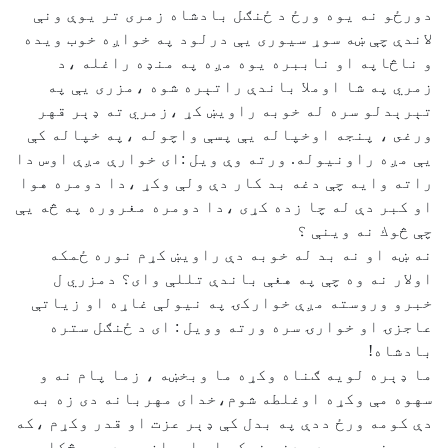
دورځو نه يوه ورځ د ځنګل بادشاه زمرى تر يوې ونې
لاندې چې ښه سوړ سيورى يې درلود په خواږه خوب ويده
و ناڅاپه او ناببره يوه مږه په منډه راغله ،د
زمري په شا اوملا باندې راتېره شوه ،مزرى يې په
تېرېدلو سره له خوبه راويښ كړ ،زمري ته ډېر قهر
ورغى ، پنجه اوخپاله يې پسې واچوله ،په خپاله كې
يې مږه راونيوله. ورته وې ويل :اى خوارې مږې اوس دا
راته وايه چې دغه بد كار دې ولې وكړ ،دا دومره هوا
او كبر دې له چا زده كړى ،دا دومره مغروره په څه يې
چې څوك نه وينې ؟
نه ښه او نه بد له خوبه دې راويښ كړم نوره ځمكه
اولار نه وه چې په هغې باندې تللې واى؟ دمزري ل
خبرو وروسته مږې خواركۍ په نيولې غاړه او زياتې
عاجزۍ او خوارۍ سره ورته وويل : اى د ځنګل ستره
بادشاه!
ما ډېره لويه ګناه وكړه ما وبخښه ، زما پام نه و
سهوه مې وكړه اوغلطه شوم،خداى مهربانه دى زه به
دې كومه ورځ ددې په بدل كې ډېر عزت او قدر وكړم ،كه
مې روغه پرېږدې دغه نيكي او احسان به دې هيڅكله