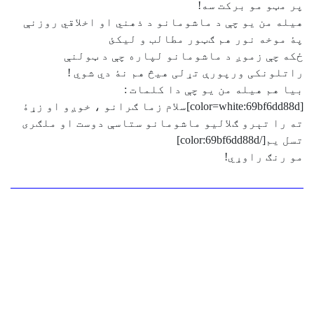
پر مټو مو برکت سه!
هيله من يو چې د ماشومانو د ذهني او اخلاقي روزنې
پۀ موخه نور هم ګټور مطالب و ليکئ
ځکه چې زموږ د ماشومانو لپاره چې د ټولنې
راتلونکی ورپورې تړلی هيڅ هم نۀ دي شوي !
بيا هم هيله من يو چې دا کلمات :
[color=white:69bf6dd88d]سلام زما ګرانو ، خوږو او زړۀ
ته را تېرو ګلاليو ماشومانو ستاسې دوست او ملګری
تسل يم[/color:69bf6dd88d]
مو رنګ راوړي!