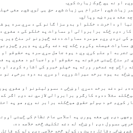
ي، او نه یي څوک زیارت کوي.
عمر زیات شي، احترام يی زیات شي، حق يی لوي شي، هغی خپل
ه هغه ډیره ښه وپالي.
یا او داخرت د خکلو او بدو سزا ګانو کی د سړي سره یو شا
کار دی، ځکه برابروالی او مساوات په خلکو کی د هغوي د
 کی نږدی وي، هومره مساوات ددغه څیزونو تر منځ ډیر پی
ق مساوات فیصله وکړو، ځکه چه دغه وګړي په ډیرو څیزونو 
ی تجربه او علم کړي وي د یوه جاهل سړي سره په حقوقو او 
 تر منځ ځینی فرقونه په حقوقو او واجباتو د هغوي په 
ه راځو چه غمخور ورته په خپلو خبرو کی اشاره کړی، او د 
ښځه به یوه برخه میراث وړي، او سړي به دوه برخی، نو م
ه ده، نو دغه برخه دسړي او ښځی د مسوولیتونو او هغوي پو
څکله مثلا ددوه کارګرو برابروالی لازمي نه دی، اګر که 
ار کوي، خو د ټولو حقوق هیڅکله برابر نه وي، هو په احت
 وجهی دی، چی هغه پوری په اسلامی عام نظام کی ځینی اړون
رچی مسوول دی، او ښځه له دغه تکلیف څخه خلاصه ده.
شي، ښځی دقاتل ددیت ورکولو څخه خلاصی دي، ولو که قاتل ی