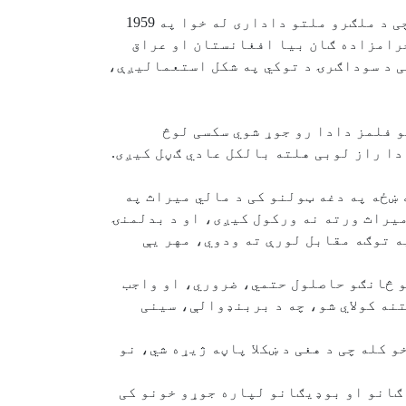
ددغه مخلوطی ټولنی ددغو جنسی انحرافاتو په نتیجه کی د غیر قانوني اولادونو په اړوند احصایه چی د ملګرو ملتو داداری له خوا په 1959
حرامزاده ګان بیا افغانستان او عراق
ی د سوداګرۍ د توکي په شکل استعمالیږې،
و فلمز دادا رو جوړ شوي سکسی لوڅ
دا راز لوبی هلته بالکل عادي ګڼل کیږی.
 ښځه په دغه ټولنو کی د مالي میراث په
میراث ورته نه ورکول کیږی، او د بدلمنۍ
په توګه مقابل لورې ته ودوي، مهر یې
نو څانګو حاصلول حتمي، ضروري، او واجب
تنه کولاي شو، چه د بربنډوالې، سینی
 کله چی د هغی د ښکلا پاڼه ژیړه شي، نو
ګانو او بوډیګانو لپاره جوړو خونو کی