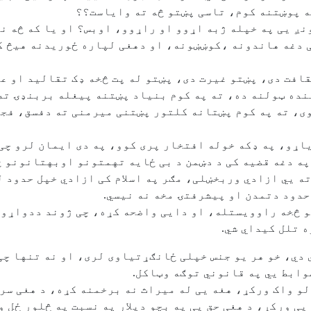
ه پوښتنه کوم، تاسی پښتو څه ته وایاست؟؟
نږ یی په خپله ژبه اړوو او راړوو، اوبس؟ او یا که څه ن
 دغه هاندونه ،کوښښونه، او دهغی لپاره ځوریدنه هیڅ کو
قافت دی، پښتو غیرت دی، پښتو له پت څخه ډک تقالید او 
نده ټولنه ده، ته په کوم بنياد پښتنه پیغله بربنډۍ ته
ی، ته په کوم پښتانه کلتور پښتنی میرمنی ته دفسق، فجور
اړو، په ډکه خوله افتخار پری کوو، په دی ایمان لرو چی 
په دغه قضیه کی د دښمن د بی ځایه تهمتونو اوبهتانونو څ
 ته يي ازادي وربخښلی، مګر په اسلام کی ازادي خپل حدود 
حدود دتمدن او پیشرفتۍ مخه نه نیسي.
څو څخه راوویستله، او دايی واضحه کړه، چی ژوند ددواړو ح
 تلل کیداي شي.
 دي، خو هر یو جنس خپلی ځانګړتیاوی لری، او نه تنها چی 
ضوابط یي په قانوني توګه وټاکل.
لو واک ورکړ، هغه یی له میراث نه برخمنه کړه، د هغی سر 
ی ورکړ، د هغی حق یی په بچو دپلار په نسبت په څلور ځل و