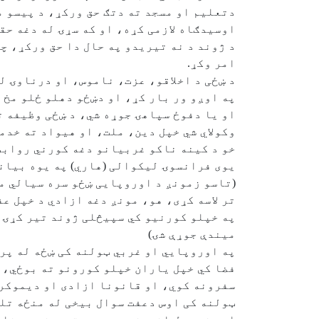
دتعلیم او مسجد ته دتګ حق ورکړ، د پیسو 
اوسیدګاه لازمی کړه، او که سړۍ له دغه حق
د ژوند د نه تیریدو په حال دا حق ورکړ، چی
امر وکړ.
د ښځی د اخلاقو، عزت، ناموس، او درناوۍ 
په اوږو ور بار کړ، او دښځو دهلو ځلو مخ 
او یا دفوځ سپاهۍ جوړه شي، د ښځی وظیفه ت
وکولاي شي خپل دین، ملت، او هیواد ته خدم
خو د کینه ناکو غربیانو دغه کورني روابط
یوی فرانسوۍ لیکوالی (هاري) په یوه بیانی
(تاسو زمونږ د اوروپایی ښځو سره سیالي مه
تر لاسه کړی، هو، مونږ دغه ازادي د خپل ع
په خپلو کورنیو كي سپیڅلی ژوند تیر کړۍ، 
میندې جوړې شۍ)
په اوروپایي او غربي ټولنه کی ښځه له پرد
فضا کي خپل یاران خپلو کورونو ته بوځي، ا
سفرونه کوي، او قانونا ازادی او دیموکر
ټولنه کی اوس دعفت سوال بیخی له منځه تلل