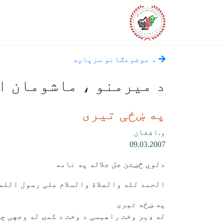
د موضوعګانو سرپاڼه
د میرمنو ، ماشومان ا
په ښځی تیری
و.افغان
09.03.2007
دلوي څښتن جل جلاله په نامه
الحمد لله والصلاة والسلام علی رسول الله،
په ښځه تیری
له ډیر وخت راهیسی د وخت د کمۍ له وجهی چ