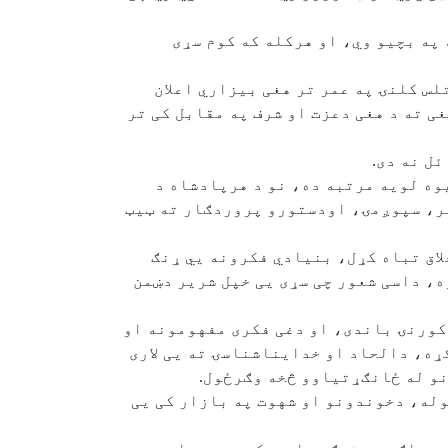
 په بچیو وي، او هرکله که کوم سړی
لس کلنۍ په عمر تر هغی بیزاري اعلان
ی ته د هغی دعزت او شرف په مقابل کی تر
یوه لویه مرتبه ده، نو د هرپادشاه د
مر، سپوږمۍ، اودستورو پروردګار ته ټیټ
لاق تباه کړل، بنیادي فکرونه یي ړنګ
ه، داسی شعور چی سړی یی خپل شریر دښمن
ه کورنۍ باندی، او دغی فکری مفهومونه او
ړه، دالحاد او خدایناشناسۍ ته یی لاری
نو له ځانګړتیاوو څخه وګرځول.
وله، دخوندونو او شهوت په بازار کی یی