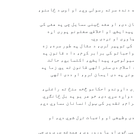
ه دنده سرته رسولی وي، او اوس د ځامنو،
ن دی، او هغه ځینی مسایل چی په هغی کی
پیدایشي او اخلاقي صفتونو پوری اړه
اوړی او نږدی وي.
کی توپیر لری، د مثال په طور سره، زه
واجباتو کی برابر کړم، دا د قانون په
فسیولوجی، پیدایشي، اکتسابي، حالت
اسلام دی ستر الهی قانون ته يي زما په
ونږ په دی ایمان لرو، او ددی الهی
ری داړوندو احکامو څخه منځ ته راغلی،
دواړه سړي دی، خو هر یو په بل ځانګړي
رام، تقدیر کی ټول انسانان مساوي دي،
دی وظیفی او واجبات تړل شوي دي، او
ی ځوي او یا ورور وي ، همدغه سړي وي چی