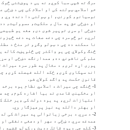
مرګ ته شپی سبا کوي، نه یی د پوښتنی څوک و
خو اسلامي ټولنه کی او اسلام کی چی د ښځی 
نوسیانو، کورنۍ، او ټولنی دا دنده وي ، چ
او دښځی حق په مال ، ملکیت، مسوولیت، ددن
دښځی او سړی توپیر شوی دی، هغه یو طبیعی 
لري، نو څومره چی دغه صفات په دغه څیزونو
نا ممکنه ده چی د ټولو وګړو تر منځ د مطل
څنګ وکولاي چی یو ډاکتر چی څلویښت کاله ی
علم کی ناشوني ده، همدارنګه دښځی او سړي
پوری اړه لری، د مثال په طور سره میراث ت
اند سپکاوی کړی، ځکه الله فیصله کړی، چی 
قانون حکمت په ډاګه کولاي شو.
1- څنګه چی میراث د اسلامي نظام یوه برخ
او مخکینۍ قاعدی ته بیا اشاره کوم، چه هی
امتیازات لري، په یوه دولت کی ډیر خلک ک
او بهتر دالله په نیز پرهیزګار وي.
2- د سړي د برخی زیاتوالی په میراث کی له
همدغه سړي د ښځی د مهر او دهغی دنفقی او خ
3- کله چی دیوه قاتل ددیت ورکولو قضیه را