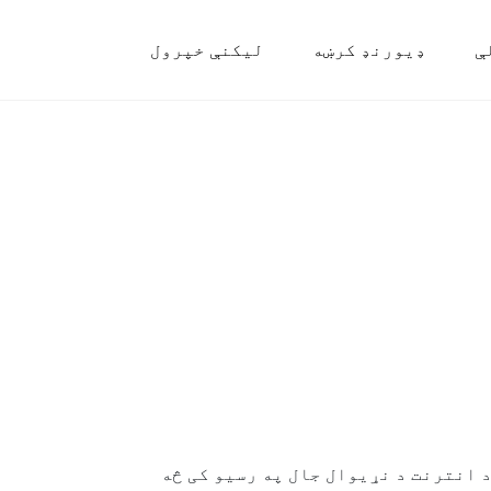
ې
ډیورنډ کرښه
لیکنې خپرول
د انترنت د نړیوال جال په رسیو کی څه