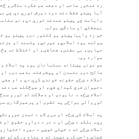
زه غمخور صاحب او دهغه هم فکره ملګرو څخ
آیا پښتو فقط دغه دوه دیرش توري دي چی مو
وایاست چی پښتو همدغه توري دي، نو ستاسی
بیعقلي او سادګي بولم.
خو زه وایم: پښتو یو کلتور دی، پښتو یو ث
ټولنه یوه اسلامي، غیرتي، پتمنه او عزتم
حیایۍ، بی عفتۍ، فحاشۍ، او اختلاط ته هڅو
هواره وی.
هو مونږ پښتانه مسلمانان یو، په اسلام وی
صالح دی، متمدن او پيشرفته مذهب دی، او 
اسلام د ښځو حقونه خوندي کړي دي ، او هغی
دحیوان فرق کیداي شي، او هيڅکله هم دغه 
اسلام ښځه د نابودۍ او دهلاکت له تورو سم
لوړوالی یواځی په تقوی او پرهیزګارۍ سره
په اسلام کی ښځه او سړی ګډ د تمدن جوړونکي
وي، بلکه د ښځی او د نر د دواړو حقوق او 
اسلام ښځی ته د خپلی خوښی د میړه اختیارو
قصاص واجب کړ، دښمن ته د پناه ورکولو حق ی