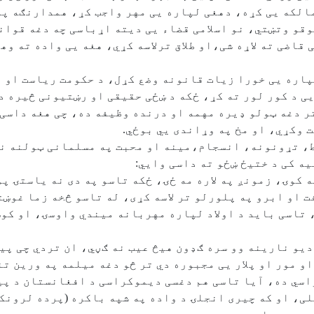
مالکه یی کړه، دهغی لپاره یی مهر واجب کړ، همدارنګه په
وقو وتښتي، نو اسلامی قضاء یی دیته اړباسی چه دغه قوان
 قاضی ته لاړه شی،او طلاق ترلاسه کړي، هغه يی واده ته و
لپاره یی خورا زیات قانونه وضع کړل، د حکومت ریاست او 
یی د کور لور ته کړ، ځکه د ښځی حقیقی او رښتیونی څیره 
ر دغه ټولو ډیره مهمه او درنده وظیفه ده، چی هغه داسی
ت وکړي، او مخ په وړاندی يي بوځي.
، تړونونه، انسجام،مینه او محبت په مسلمانی ټولنه نه
ه کی د ختیځ ښځو ته داسی وایي:
 کوۍ، زمونږ په لاره مه ځۍ، ځکه تاسو په دی نه یاستۍ پ
فت او ابرو په پلورلو تر لاسه کړی، له تاسو څخه زما غوښ
تاسی باید د اولاد لپاره مهربانه میندي واوسۍ، او کوښ
یو نارینه وو سره ګډون هیڅ عیب نه ګڼي، ان تردي چی پیغ
و مور او پلار یی مجبوره دي تر څو دغه میلمه په ورین ت
اسي ده، آیا تاسی هم دغسی دیموکراسی د افغانستان د پ
ی، او که چیری انجلۍ د واده په شپه باکره (پرده لرونکی