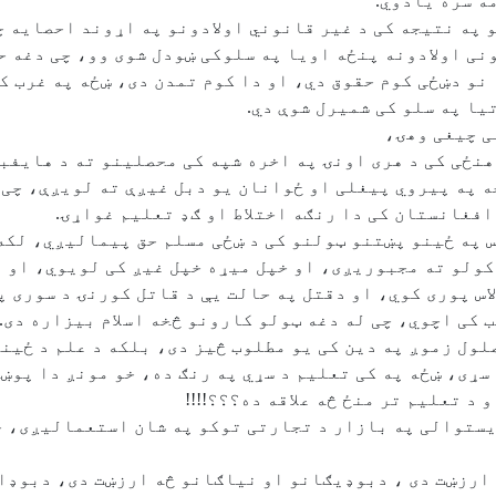
ه سره یادوي.
نی اولادونه پنځه اویا په سلوکی ښودل شوی وو، چی دغه 
نو دښځی کوم حقوق دي، او دا کوم تمدن دی، ښځه په غرب ک
ا په سلو کی شمیرل شوې دي.
ی چیغی وهۍ،
نځی کی د هری اونۍ په اخره شپه کی محصلینو ته د هایفب
 په پیروي پیغلی او ځوانان یو دبل غیږې ته لویږې، چی 
فغانستان کی دا رنګه اختلاط او ګډ تعلیم غواړۍ.
س په ځینو پښتنو ټولنو کی د ښځی مسلم حق پیمالیږي، لکه
کولو ته مجبوریږی، او خپل میړه خپل غیږ کی لویوي، او 
لاس پوری کوي، او دقتل په حالت یې د قاتل کورنۍ د سوری 
 کی اچوي، چی له دغه ټولو کارونو څخه اسلام بیزاره دی.
لول زموږ په دین کی یو مطلوب څیز دی، بلکه د علم د ځی
سړی، ښځه په کی تعلیم د سړي په رنګ ده، خو مونږ دا پوښ
د تعلیم تر منځ څه علاقه ده؟؟؟!!!!
یستوالی په بازار د تجارتی توکو په شان استعمالیږی، خو
 ارزښت دی ، دبوډیګانو او نیاګانو څه ارزښت دی، دبوډا