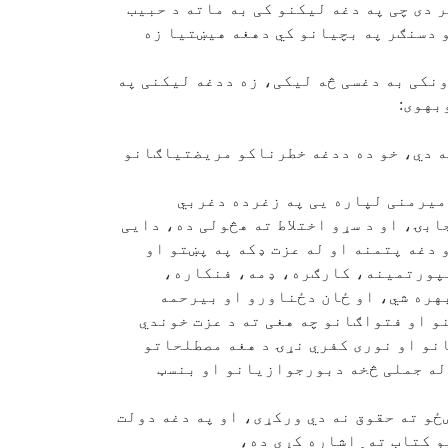
 دی چی په دغه لیکنو کی به ماته د حبیب
 دسنګر په بچیانو کي دهغه هیښتیا زه
ونکی به دغسی څه لیکی، زه ددغه لیکنی په
بهوی:
ته دي، خو ده ددغه خطرناکو مریضتیاګانو
 میرمنی لپاره یی په زغرده دغربي
بۍ، او د سړو اختلاط ته هڅولی ده، دایی
 دغه پتمنه او له عزت ډکه په پښتو او
 سپورتمینه، کارګره، ډمه، فنکاره،
هره شي، او ځان دځناورو او بیرحمه
 او فتواګانو چه هغی ته د عزت خوندي
انو او نوری کفري نړۍ د هغه مصطلحاتو
 له جملی څخه دبورجوازیانو او بنسټ
ځو ته حقوق نه دي ورکړی، او په دغه دولت
 کتاب ته ِِاشاره کړی ده،