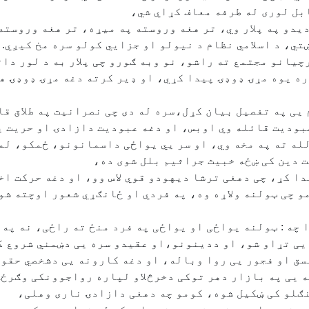
ابل لوری له طرفه معاف کړاي شي،
ودیدو په پلار وي، تر هغه وروسته په میړه، تر هغه وروسته
ي، د اسلامي نظام د نیولو او جزايي کولو سره مخ کیږي.
چیانو مجتمع ته راشو، نو وبه ګورو چی پلار به د لور دات
ه یوه مړۍ ډوډۍ پیدا کړي، او ډیر کرته دغه مړۍ ډوډۍ هغ
 عبودیت قائله وي اوبس، او دغه عبودیت دازادۍ او حریت 
له ته په مخه وي، او سر یي یواځی داسمانونو، ځمکو، ل
 دین کی ښځه خبیث جراثیم بلل شوی ده،
 کړ، چی دهغی ترشا دیهودو قوي لاس وو، او دغه حرکت اخ
 چی ټولنه ولاړه وه، په فردي او ځانګړي شعور اوچته شو
دا چه : ټولنه یواځی او یواځی په فرد منځ ته راځی، نه پ
ی تړاو شو، او ددینونو،او عقیدو سره یی دښمني شروع ک
ق او فجور یی روا وباله، او دغه کارونه یی دشخصي حقو
ه یی په بازار دهر توکی دخرڅلاو لپاره رواجوونکی وګرځ
ګلو کی ښکیل شوه، کومو چه دهغی دازادۍ ناری وهلی،