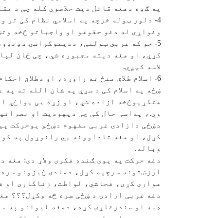
په ګډه دهغه قاتل دیت خلاصوي کله چی د مق
4- دلور ټوله خرچه په اسلامي نظام کی تر 
وغواړي له دغو حقوقو او واجباتو څخه وتښت
5- خو که غربي ټولنی، ددیموکراسۍ دډنډور
کړي، او هغه دیته مجبوره شي، چی ځان لپار
لاسه کیږي.
6- اسلام طلاق منځ ته راوړه، او دطلاق احکام یی په تفصیل بیان کړل،سره له دی چی نصرانیت په طلاق قائل نه دی.
ښځه په اسلام کی د سړي په شان الله ته په
هتکړیوڅخه ازاده شي، او زړه یی یواځي ال
وي.، پداسی حال کی چی دیهودیت او نصرانیت
دښځی دازادۍ غربی مفهوم دښځو یوحرکت پیدا
کړل، او هغه تاداوونه يي رانوړول په کومو
وباله.
دغه حرکت په یوی ګنده فکری ولاړ دی: هغه 
ارزښتونه سرچپه کړل، دمادی څیزونو سره ی
هواری کړی، فحاشي، لواطت، زناکاری او فس
دغه غربی ازادۍ د ښځی سره څه وکړل؟؟؟ هغ
ډمه او سندرغاړی کړه، دهغه لیوانو په من