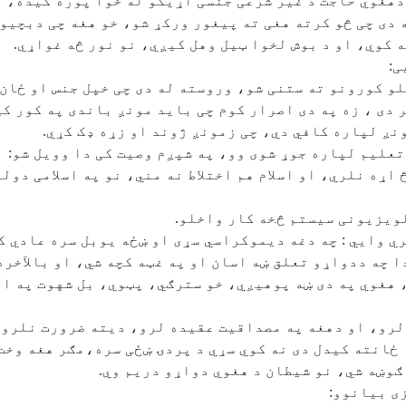
دهغوي حاجت د غیر شرعی جنسی اړیکو له خوا پوره کیده، 
 دی چی څو کرته هغی ته پیغور ورکړ شو، خو هغه چی دبچیو
 کوي، او د بوش لخوا ټیل وهل کیږي، نو نور څه غواړي.
ی:
و کورونو ته ستنی شو، وروسته له دی چی خپل جنس او ځان
ر دی ، زه په دی اصرار کوم چی باید مونږ باندی په کور ک
نږ لپاره کافي دي، چی زمونږ ژوند او زړه ډک کړي.
علیم لپاره جوړ شوی وو، په شپږم وصیت کی دا وویل شو:
اړه نلري، او اسلام هم اختلاط نه مني، نو په اسلامی دو
لویزیونی سیستم څخه کار واخلو.
ي وايي : چه دغه دیموکراسي سړی او ښځه یوبل سره عادي ک
ا چه ددواړو تعلق ښه اسان او په غټه کچه شي، او بالآخره
 هغوي په دی ښه پوهیږي، خو سترګي، پټوي، بل شهوت په ان
 لرو، او دهغه په مصداقیت عقیده لرو، دیته ضرورت نلرو
 ځانته کیدل دی نه کوي سړي د پردۍ ښځی سره،مګر هغه وخت 
ګوښه شي، نو شیطان د هغوي دواړو دریم وي.
ی بیانوو: