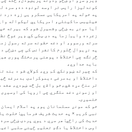
ډیرو سړو او ښځو ودونه پريښودل، ځکه چی 
کوندلیزا رایس تر اوسه لونډه ده، سره له
په خوله په امریکایی عسکرو یی زړه درد نه
فیلیبس ماکینلی، امریکایي لیکواله وای
آیا مونږ به ښځی وشمیرل شو، که بیرته خپل
زغرده وایم: زما په دی ټکی کي ډیر غوڅ نظ
سرته ورسوو، او دغه حقونه سرته رسول زمو
په نړیوال څلورم کانفرانس کی چی دښځی د ت
څرنګه چی اختلاط د پوهنی پرمختګ پوری هیڅ 
باید جداوي،
که چیرته ښوونکي کم وي، کولاي شو د بند ت
داختلاط او بدمرغی دیموکراسۍ بدمرغه څیر
تر منځ مړه شي،خو واقع بل څه ښودي، هغه د
او زمونږ دغه ملګري چی اروپا کی اوسيږی،
ختمیږی.
خو که مونږ مسلمانان یو، په اسلام ایمان
نبی کریم × په حدیث شریف فرمایي: خلوت یا
حدیث کی راځي: هر سړي د یوي پردۍ ښځی سره 
اوس داختلاط یا دګډ تعلیم ځینی سلبی اغیز