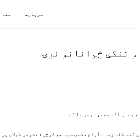
سرپاڼه
مقال
و تنکي ځوانانو نړۍ
 وعلی آله وصحبه ومن والاه.
ی کله کله زما دآرام دکمۍ سبب هم ګرځی؛ نشومی کولای چی 