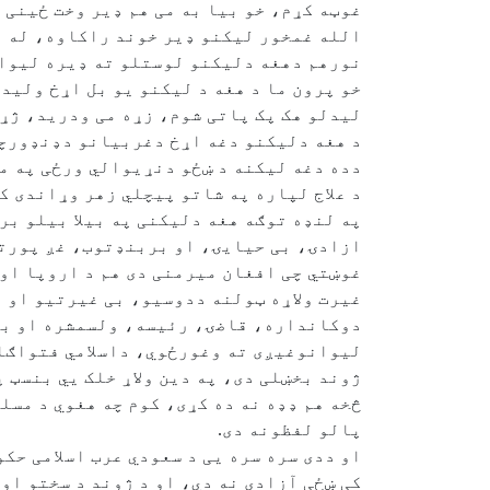
غوټه کړم، خو بیا به می هم ډیر وخت ځینی 
الله غمخور لیکنو ډیر خوند راکاوه، له پ
نورهم دهغه دلیکنو لوستلو ته ډیره لیوال
خو پرون ما د هغه د لیکنو یو بل اړخ ولید
لیدلو هک پک پاتی شوم، زړه می ودرید، ژړا
د هغه دلیکنو دغه اړخ دغربیانو دډنډورچی
دده دغه لیکنه د ښځو دنړیوالي ورځی په م
د علاج لپاره په شاتو پیچلي زهر وړاندی کړ
په لنډه توګه هغه دلیکنی په بیلا بیلو بر
ازادۍ، بی حیایۍ، او بربنډتوب، غږ پورته
غوښتي چی افغان میرمنی دی هم د اروپا او 
غیرت ولاړه ټولنه ددوسیو، بی غیرتیو او 
دوکانداره، قاضۍ، رئیسه، ولسمشره او بال
لیوانوغیږی ته وغورځوي، داسلامي فتواګان
ژوند بخښلی دی، په دین ولاړ خلک يي بنسټ 
څخه هم ډډه نه ده کړی، کوم چه هغوي د مس
پالو لفظونه دی.
او ددی سره سره یی د سعودي عرب اسلامی حک
کی ښځی آزادی نه دي، او د ژوند د سختو او 