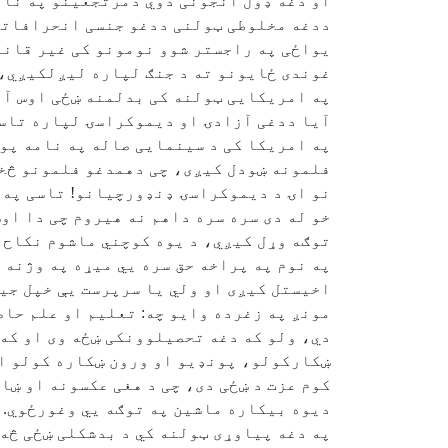
او دغه ډول انجونی دوي دمرتجعینو په نام
یواځی په راجستر شوو نومونو کی غیر قانو
غوندی ځایونو ته د جنګ لپاره لیږلکیږي، 
په امریکایی ټولنه کی بدلمنه ښځی اوس آتی
آیا ددغی آزادۍ او دیموکراسۍ لپاره تاس
په امریکا کی د سینمایی صاله په نامه پوه
فلمونه ښودل کیږی، چی دهمدغو فلمونو څخه
نو اۍ د دیموکراسۍ ډنډورچیانو! تاسی په ا
خو له دی سره سره داهم نه هیروم چی دا او
توګه وړل کیږي، د یوه کوچني ماشوم نکاح 
په نوم په پراخه حق سره یي میړه په وژنه 
اخیستل کیږی او ولي یا سرپرست یې خپل جیب
مونږ په زغرده وایو چه: تعلیم او علم حاص
دي، ولو که دغه تحصیلوونکی ښځه وی او که 
ښکارکولو، پونډیو او ورون ښکاره کولو او 
کوم عزت د ښځی دی، چی د هغی عکسونه او ښا
دیوه بیکاره ماشین په توګه یي وغورځوي.
په دغه پیاوړی ټولنه کي د بدشکلی ښځی څه