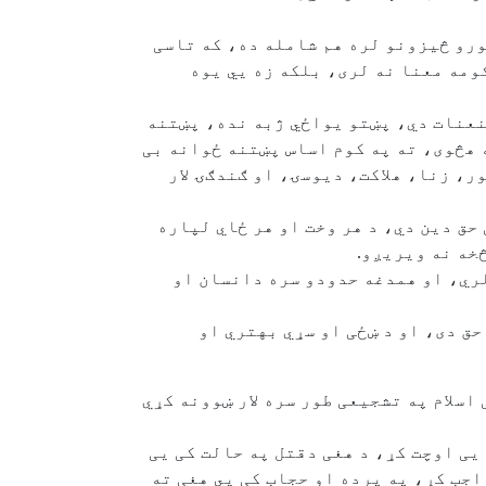
ورو څیزونو لره هم شامله ده، که تاسی
مه معنا نه لری، بلکه زه یي یوه
عنعنات دي، پښتو یواځي ژبه نده، پښتنه
 هڅوی، ته په کوم اساس پښتنه ځوانه بی
، زنا، هلاکت، دیوسۍ، او ګندګۍ لار
حق دین دي، د هر وخت او هر ځاي لپاره
خه نه ویریږو.
لري، او همدغه حدودو سره دانسان او
ق دی، او د ښځی او سړي بهتري او
اسلام په تشجیعی طور سره لار ښوونه کړي
یی اوچت کړ، د هغی دقتل په حالت کی یی
اجب کړ، په پرده او حجاب کی يي هغی ته