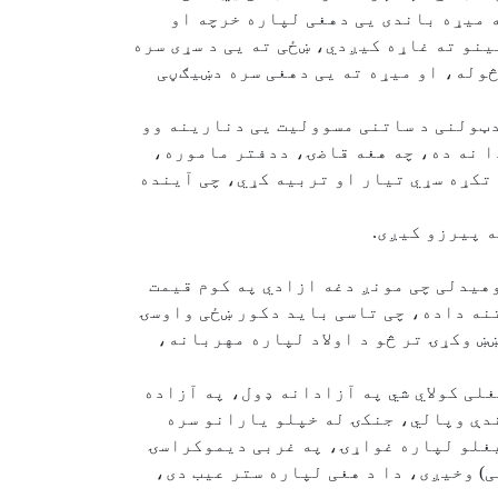
 میړه باندی یی دهغی لپاره خرچه او
ینو ته غاړه کیږدي، ښځی ته یی د سړی سره
هڅوله، او میړه ته یی دهغی سره دښیګڼی
دټولنی د ساتنی مسوولیت یی دنارینه وو
دا نه ده، چه هغه قاضۍ، ددفتر ماموره،
 تکړه سړي تیار او تربیه کړي، چی آینده
 پیرزو کیږی.
وهیدلی چی مونږ دغه ازادي په کوم قیمت
تنه داده، چی تاسی باید دکور ښځی واوسۍ
ښ وکړۍ تر څو د اولاد لپاره مهربانه،
لی کولاي شي په آزادانه ډول، په آزاده
ندې وپالي، جنکۍ له خپلو یارانو سره
یغلو لپاره غواړۍ، په غربی دیموکراسۍ
) وخیږی، دا د هغی لپاره ستر عیب دی،