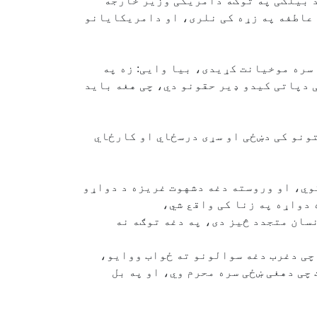
د بیلګی په توګه دامریکی وزیر خارجه
 عاطفه په زړه کی نلری، او دامریکایانو
 سره موخیانت کړیدی، بیا وایی: زه په
ی دپاتی کیدو ډیر حقونو دي، چی هغه باید
لتونو کی دښځی او سړی درسځاي او کارځاي
وي، او وروسته دغه دشهوت غریزه د دواړو
 دواړه په زنا کی واقع شي،
سان متجدد څیز دی، په دغه توګه نه
 چی دغرب دغه سوالونو ته ځواب ووایو،
چی دهغی ښځی سره محرم وي، او په بل