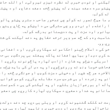
لیکنی او تودی خبری له نظره تیزی تیرولی، او الله حاضر
ښتو سره دهغه مینه ، له پښتو څخه دهغه دفاع، او د پښتو
ه کولم.
، ما هیڅ تصور نه کولو چی غمخور صاحب د ستری پښتو پالو
 راغله، او نږدی وو چی سترګی می د اوښکو په ځاي ویني و
انو، اود عزت او پت ددښمنانو بدرګه کوله.
ناسبت وه، که څه هم ډیر ترخه حقایق په دغه لیکنه کی ش
ي وو.
خو کی د اسلام ځینو احکامو ته سپکاوی کړی، او د افغانی
 کړی دی،او بیایي افغانه پاکه پیغله بی پردګۍ، بی حجا
امریکی د ښځو په شان د ازادۍ لپاره پاڅونونه وکړي، او
فحاشۍ خوسا ډنډ ته وروغوځوي،او په دی لړ کی باید ښځه
اخره هر څه شي، او دخپلی دعزت کوډۍ او جونګړی څخه راب
و په زغرده او بی شرمۍ سره مقابله وکړي، کومو قوانینو
پاله او بورجوازیان بللي، او په لیکنو کی یی د کمونست
لمانانو په ضداو دهغوي د سپکاوۍ لپاره کاروي، چی دهغو
ومت ته کلکه ګتنیونه کړی، او ویلی یی دي، چه دغه دولت ښ
ناخوالو سره مخ دي، او ددی خبری د تایید لپاره یی هم یو